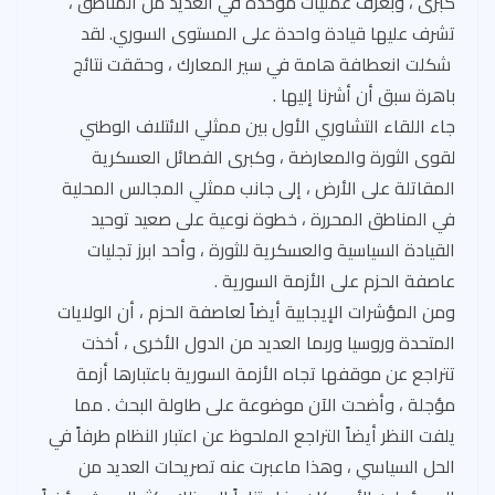
كبرى ، وبغرف عمليات موحدة في العديد من المناطق ،
تشرف عليها قيادة واحدة على المستوى السوري. لقد
شكلت انعطافة هامة في سير المعارك ، وحققت نتائج
باهرة سبق أن أشرنا إليها .
جاء اللقاء التشاوري الأول بين ممثلي الائتلاف الوطني
لقوى الثورة والمعارضة ، وكبرى الفصائل العسكرية
المقاتلة على الأرض ، إلى جانب ممثلي المجالس المحلية
في المناطق المحررة ، خطوة نوعية على صعيد توحيد
القيادة السياسية والعسكرية للثورة ، وأحد ابرز تجليات
عاصفة الحزم على الأزمة السورية .
ومن المؤشرات الإيجابية أيضاً لعاصفة الحزم ، أن الولايات
المتحدة وروسيا وربما العديد من الدول الأخرى ، أخذت
تتراجع عن موقفها تجاه الأزمة السورية باعتبارها أزمة
مؤجلة ، وأضحت الآن موضوعة على طاولة البحث . مما
يلفت النظر أيضاً التراجع الملحوظ عن اعتبار النظام طرفاً في
الحل السياسي ، وهذا ماعبرت عنه تصريحات العديد من