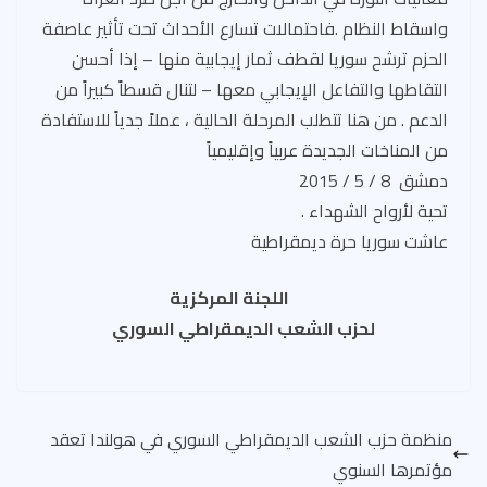
واسقاط النظام .فاحتمالات تسارع الأحداث تحت تأثير عاصفة
الحزم ترشح سوريا لقطف ثمار إيجابية منها – إذا أحسن
التقاطها والتفاعل الإيجابي معها – لتنال قسطاً كبيراً من
الدعم . من هنا تتطلب المرحلة الحالية ، عملاً جدياً للاستفادة
من المناخات الجديدة عربياً وإقليمياً
دمشق 8 / 5 / 2015
تحية لأرواح الشهداء .
عاشت سوريا حرة ديمقراطية
اللجنة المركزية
لحزب الشعب الديمقراطي السوري
منظمة حزب الشعب الديمقراطي السوري في هولندا تعقد
مؤتمرها السنوي