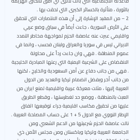
قاعدته الاجتماعية التي باتت لاترى أي أفق لالحاق الهزيمة
بالثورة ، متأثرة بالخسائر الكبرى التي لحقت بها .
2 – من المفيد الإشارة إلى أن هذه الانتصارات التي تتحقق
على الأرض السورية ، جاءت أيضاً في سياق وضع عربي
واقليمي عبرت عنه عاصفة الحزم لمواجهة مخاطر التمدد
الايراني ليس في سوريا والعراق ولبنان فحسب ، وانما في
عموم المنطقة . فهي وان جاءت رداً على محاولة
الانقضاض على الشرعية اليمنية التي رعتها المبادرة الخليجية
. فهي من جانب دفاع عن أمن السعودية والخليج ، لكنها
من جانب أخر وبفضل انضمام تركيا والعديد من الدول
العربية إليها ، مثلت معركة عربية واقليمية لمنع ايران من
العبث بالمنطقة ، ووضع حد لغطرستها ، وقطع الطريق
عليها من تحقيق مكاسب اقليمية جراء توقيعها اتفاق
الإطار النووي مع الدول 5 + 1 على حساب المصلحة العربية .
نالت عاصفة الحزم شرعيتها من الدعم الشعبي ومن
الجامعة العربية وتركيا وباكستان ومن مجلس الأمن ذي