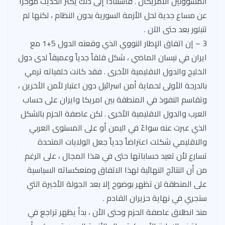
المسؤولين الأمريكان . فاستناداً إلى ذلك يكثر الحديث مؤخراً
عن مساع جدية لحل الأزمة السورية بدون النظام ، لكنها لم
تتبلور بعد حتى الآن .
3 – إن اتفاق الإطار النووي الذي وقعته الدول 5+1 مع
ايران في نيسان الماضي ، شكل قلقاً جدياً وعميقاً لدى دول
الخليج والدول الاقليمية الأخرى . فقد كانت خلفياته ترمي
بالدرجة الأولى لحماية أمن اسرائيل دون اعتبار لأمن الأخرين ،
وتقاسم النفوذ في المنطقة بين امريكا وايران على حساب
العرب والدول الاقليمية الأخرى . لكن عاصفة الحزم بالشكل
الذي عبرت عنه سواءً في اليمن أو على المستوى العربي
والاقليمي شكلت اعتراضاً جدياً جعل الولايات المتحدة
تسارع لأن تعيد حساباتها حتى في هذا المجال ، على الرغم
من أن النتائج النهائية لهذا الاتفاق ومنعكساته السياسية
على المنطقة لن تظهر بوضوح إلا بعد الجولة الأخيرة التي
ستجري في نهاية حزيران القادم .
منذ انطلاق عاصفة الحزم وحتى الأن ، بدأ يظهر تراجع في