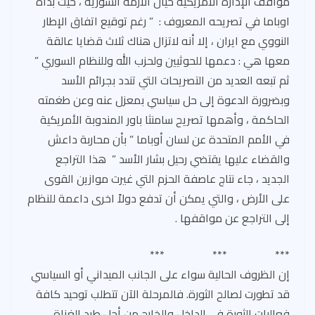
مواقف الإدارة الأمريكية حيال الأزمة السورية ، حيث بدأه
اوباما في تصريحه المعروف : ” رغم توقيع اتفاق الإطار
النووي مع ايران ، إلا أنه لاتزال هناك ثلاث قضايا عالقة
معها هي : دعمها للحوثيين ولحزب الله وللنظام السوري ”
ثم تبعه العديد من التصريحات التي تندد بجرائم الأسد
وبضرورة الدعوة إلى حل سياسي بمعزل عنه وعن طغمته
الحاكمة ، وأهمها تصريح سامنثا باور المندوبة الأمريكية
في الأمم المتحدة عن لسان أوباما ” بأن محاربة داعش
والقضاء عليها يقتضي رحيل بشار الأسد ” هذا التراجع
الجديد ، جاء نتاج عاصفة الحزم التي غيرت موازين القوى
على الأرض ، والتي يمكن أن تدفع دولاً اخرى داعمة للنظام
إلى التراجع عن مواقفها .
*** *** ***
إن الظروف الحالية سواء على الجانب الميداني أو السياسي
قد تطورت لصالح الثورة. فالمرحلة الآن تتطلب توحيد كافة
فعاليات الثورة في الداخل والخارج من أجل طرد الغزاة