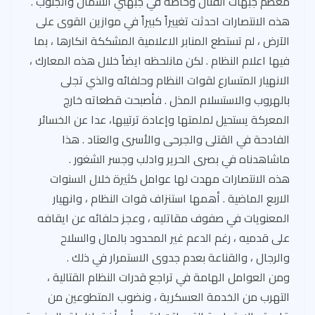
معظم جبهات القتال وخاصة في جبهتي الشمال والجنوب .
هذه الانتصارات احدثت تغييراً كبيراً في موازين القوى على
الآرض ، لم تستطع المنابر الاعلامية المشككة انكارها ، بما
فيها اعلام النظام . لكن مانلحظه ايضاً خلال هذه المعارك ،
الانهيار المتسارع لقوات النظام وحلفائه والذي تجلى
بالهروب والاستسلام المذل . فأصبحت قطعاته خارج
المعركة يستحيل لملمتها وإعادة ترتيبها، عدا عن الخسائر
الفادحة في القتلى والجرحى والأسرى والعتاد . هذا
ماشاهدناه في بصرى الحرير وادلب وجسر الشغور .
هذه الانتصارات مهدت لها عوامل كثيرة خلال السنوات
الاربع الماضية . أهمها استنزاف قوات النظام ، وانهيار
المعنويات في صفوف مقاتليه ، وعجز حلفائه عن ايقافه
على قدميه ، رغم الدعم غير المحدود بالمال والسلاح
والرجال ، والقناعة بعدم جدوى الاستمرار في ذلك .
ومن العوامل الهامة في تراجع قدرات النظام القتالية ،
التهرب من الخدمة العسكرية ، ونضوب المتطوعين من