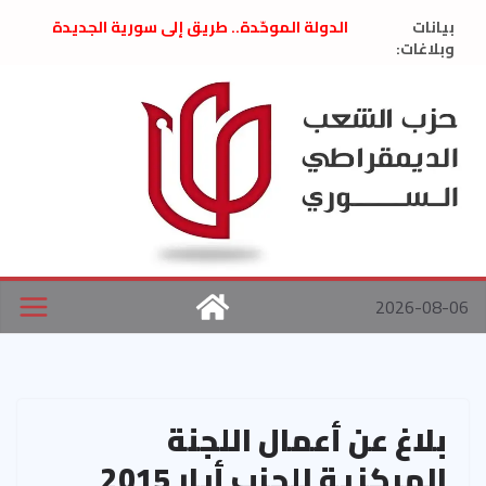
Ski
بيانات
الدولة الموحّدة.. طريق إلى سورية الجديدة
t
وبلاغات:
” تصريح صحفيّ “: تضامن مع د. فداء الحوراني
تعزية بوفاة المناضل حسن عبدالعظيم الأمين
conten
العام السابق لحزب الاتحاد الاشتراكي العربي
الديمقراطي
بلاغ صادر عن اجتماع اللجنة المركزية نيسان
2026
الحرب الأمريكية الإسرائيلية على نظام الملالي
في إيران .. بيان من حزب الشعب الديمقراطي
السوري
2026-08-06
بلاغ عن أعمال اللجنة
المركزية للحزب أيار 2015