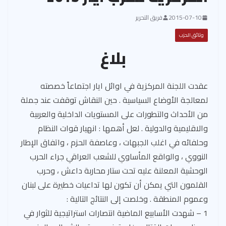
2015-07-10
فريق التحرير
وثائق الحزب
بلاغ
عقدت اللجنة المركزية في اوائل ايار اجتماعاً خصصته
لمعالجة الأوضاع السياسية . حين النقاش توقفت عند جملة
من الأحداث والتطورات على المستويات الداخلية والعربية
والاقليمية والدولية . لعل أهمها : انهيار قوات النظام
وحلفائه في اغلب الجبهات ، وعاصفة الحزم ، واتفاق الإطار
النووي ، والواقع المأساوي للشعب العراقي جراء الحرب
الوحشية المعلنة عليه تحت ستار محاربة داعش ، وحرب
القلمون التي يمكن أن تكون لها تداعيات خطيرة على لبنان
وعموم المنطقة . وخلصت إلى النتائج التالية :
1 – شهدت الأسابيع الماضية انتصارات استراتيجية للثوار في