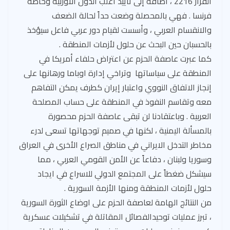
القرار 2216 ، اضافة إلى تأييد اغلب الدول الاوربية وخاصة
فرنسا . فهي بالمحصلة وضعت حداً لحالة الضعف
والانقسام العربي ، وأسست لقيام دور عربي فاعل سيؤخذ
بالحسبان حين البحث عن حلول لأزمات المنطقة .
كما عبرت عاصفة الحزم عن اعتراض حلفاء أمريكا في
المنطقة على سياساتها وتراخي إدارة اوباما ورهانها على
إنجاز الاتفاق النووي واعتبار إيران كطرف يمكن التفاهم
معه وتقاسم النفوذ في المنطقة على حساب المصلحة
العربية . وباعتقادنا لن تبقى عاصفة الحزم محصورة
بالمسألة اليمنية ، لكنها في صميم توجهاتها تسعى لدرء
مخاطر التدخل الايراني في مناطق الصراع الأخرى في العراق
وسوريا ولبنان ، دفاعاً عن الأمن القومي العربي ، مما
سيشكل ضغطاً على المجتمع الدولي للاسراع في ايجاد
حلول لأزمات المنطقة ومنها الأزمة السورية .
من النتائج الهامة لعاصفة الحزم على اوضاع الثورة السورية
، تبرز عمليات توحيدالفصائل المقاتلة في تشكيلات عسكرية