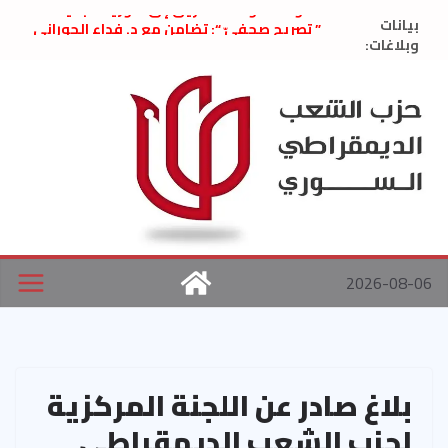
Ski
الدولة الموحّدة.. طريق إلى سورية الجديدة
بيانات
” تصريح صحفيّ “: تضامن مع د. فداء الحوراني
t
وبلاغات:
تعزية بوفاة المناضل حسن عبدالعظيم الأمين
conten
العام السابق لحزب الاتحاد الاشتراكي العربي
الديمقراطي
بلاغ صادر عن اجتماع اللجنة المركزية نيسان
2026
الحرب الأمريكية الإسرائيلية على نظام الملالي
في إيران .. بيان من حزب الشعب الديمقراطي
السوري
2026-08-06
بلاغ صادر عن اللجنة المركزية
لحزب الشعب الديمقراطي