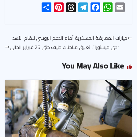
S
Pi
T
Te
F
W
E
h
nt
hr
le
ac
h
m
ar
er
ea
gr
e
at
ail
e
es
ds
a
b
s
خيارات المعارضة العسكرية أمام الدعم الروسي لنظام الأسد
t
m
o
A
“دي ميستورا”: تعليق مباحثات جنيف حتى 25 فبراير الحالي
ok
p
p
You May Also Like