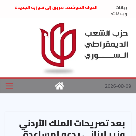
Ski
بيانات
الدولة الموحّدة.. طريق إلى سورية الجديدة
t
وبلاغات:
” تصريح صحفيّ “: تضامن مع د. فداء الحوراني
تعزية بوفاة المناضل حسن عبدالعظيم الأمين
conten
العام السابق لحزب الاتحاد الاشتراكي العربي
الديمقراطي
بلاغ صادر عن اجتماع اللجنة المركزية نيسان
2026
الحرب الأمريكية الإسرائيلية على نظام الملالي
في إيران .. بيان من حزب الشعب الديمقراطي
السوري
2026-08-09
بعد تصريحات الملك الأردني
وزير لبناني يدعو لمساعدة