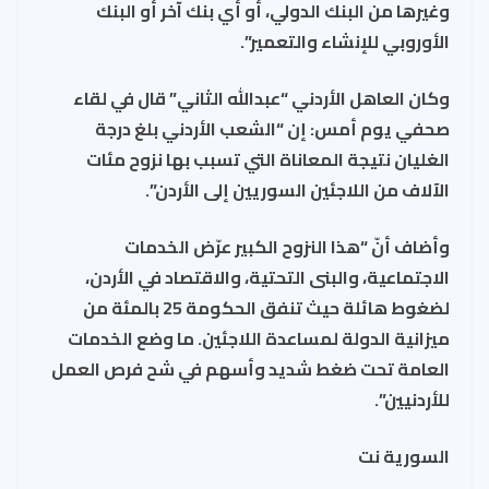
وغيرها من البنك الدولي، أو أي بنك آخر أو البنك
الأوروبي للإنشاء والتعمير”.
وكان العاهل الأردني “عبدالله الثاني” قال في لقاء
صحفي يوم أمس: إن “الشعب الأردني بلغ درجة
الغليان نتيجة المعاناة التي تسبب بها نزوح مئات
الآلاف من اللاجئين السوريين إلى الأردن”.
وأضاف أنّ “هذا النزوح الكبير عرّض الخدمات
الاجتماعية، والبنى التحتية، والاقتصاد في الأردن،
لضغوط هائلة حيث تنفق الحكومة 25 بالمئة من
ميزانية الدولة لمساعدة اللاجئين. ما وضع الخدمات
العامة تحت ضغط شديد وأسهم في شح فرص العمل
للأردنيين”.
السورية نت