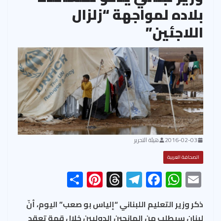
بلاده لمواجهة “زلزال
اللاجئين”
2016-02-03
هيئة التحرير
الصحافة العربية
S
Pi
T
Te
F
W
E
h
nt
hr
le
ac
h
m
ar
er
ea
gr
e
at
ail
ذكر وزير التعليم اللبناني “إلياس بو صعب” اليوم، أنّ
لبنان سيطلب من المانحين الدوليين خلال قمة تعقد