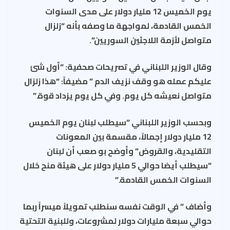
e
es
ds
a
b
s
يوم الخميس 12 مليار دولار على مدى السنوات
t
m
o
A
الخمس القادمة، لمواجهة ما وصفه بأنه “زلزال
ok
p
متواصل لأزمة اللاجئين السوريين”.
p
وقال الوزير اللبناني في تصريحات صحفية: “أول شئ
عليكم عمله هو وقف نزيف الدم ” مضيفاً: “هذا زلزال
متواصل نعيشه كل يوم. وفي كل يوم يزداد قوة.”
وبحسب الوزير اللبناني “سيطلب لبنان يوم الخميس
12 مليار دولار إجمالاً، مقسمة بين المعونات
التقليدية، والقروض” وأوضح بو صعب أن لبنان
“سيطلب أيضا حوالي 5 مليار دولار على هيئة منح خلال
السنوات الخمس القادمة.”
وأضاف ” في الوقت نفسه سنطلب تمويلاً ميسراً ربما
حوالي سبعة مليارات دولار لمشروعات، وللبنية التحتية