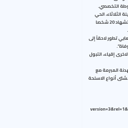
 الثلاثاء، الحي
الغربي من مدينة معضمية الشام بمواد كيمياوية يرجح أنها غاز السارين، تسببت باستشهاد 20 شخصا
ي تطور لاحقاً إلى
اة”.
خرى إقياء، التبول
دنة المبرمة مع
شتى أنواع الاسلحة
version=3&rel=1