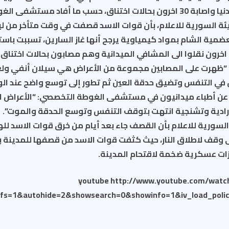
ئة السورية للاعلام، بأن قوات الاسد قصفت في وقت متأخر من ليلة
 “ظهرت على المصابين مجموعة من الأعراض هي سيلان أنفي ولعاب
 التنفس وتضيق حدقة العين ثم تطور إلى توسع واضح عند الوف
 عن أطباء ميدانيون في مستشفى الغوطة التخصصي: “الأعراض الا
ا إرادية وتشنجية انتهت بتوقف التنفس وتوسع الحدقة والموت”.
لسورية للاعلام بأن القصف جاء بعد أيام من خرق قوات الاسد لله
ى وقف لاطلاق النار، حيث كثفت قوات الاسد من قصفها للمدينة ب
ات عسكرية ضخمة لاقتحام المدينة.
[youtube http://www.youtube.com/wat
&fs=1&autohide=2&showsearch=0&showinfo=1&iv_load_pol