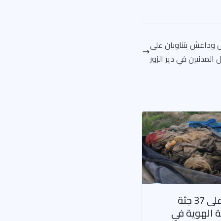
س وداعش يتناوبان على
 المدنيين في دير الزور
العثور على 37 جثة
 الهوية في