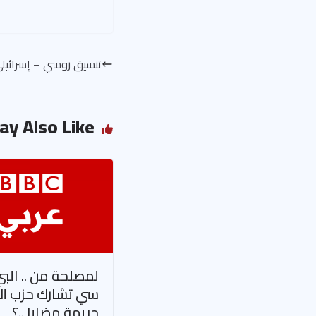
تنسيق روسي – إسرائيل
ay Also Like
لمصلحة من .. الب
سي تشارك حزب ال
جريمة مضايا ..؟