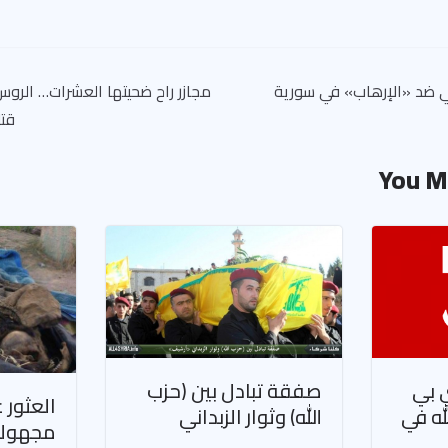
ي ضد «الإرهاب» في سورية
مجازر راح ضحيتها العشرات… الرو
قتل
You M
ي بي
صفقة تبادل بين (حزب
له في
الله) وثوار الزبداني
مجهولة