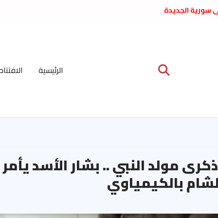
لى سورية الجديدة
ع د. فداء الحوراني
 عبدالعظيم الأمين
 الاشتراكي العربي
ة المركزية نيسان
الرئيسية
الافتتاح
ية على نظام الملالي
الشعب الديمقراطي
ذكرى مولد النبي .. بشار الأسد يأم
شام بالكيمياوي