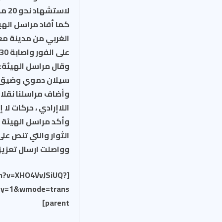
لاستشهاد نحو 20 مدنيا واصابة 30 اخرون بحالات اختناق، حسب ما أفاد مستشفى الغوطة التخصصي.
كما أفاد مراسل الهي
على الفور واصابة 30 اخرون نقلوا الى المشافي الميدانية وهم مصابون بحالات اختناق.
وقال مراسل الهيئة:
سيلان دموي وضيق في
وأضاف مراسلنا نقلا
اللاإرادي ، حركات ل
وأكد مراسل الهيئة ا
الثوار والتي تنص عل
وواصلت ارسال تعزيز
ch?v=XHO4VvJSiUQ?
icy=1&wmode=trans
parent]