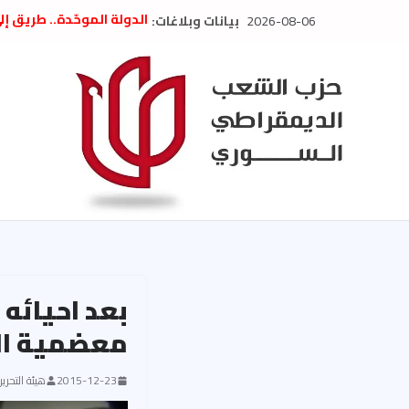
Ski
2026-08-06
بيانات وبلاغات:
الدولة الموحّدة.. طريق إ
t
” تصريح صحفيّ “: تضامن م
تعزية بوفاة المناضل حسن
conten
العام السابق لحزب الاتحاد
الديمقراطي
بلاغ صادر عن اجتماع اللجن
2026
الحرب الأمريكية الإسرائيل
في إيران .. بيان من حزب 
السوري
بعد احيائه 
معضمية ال
2015-12-23
هيئة التحرير