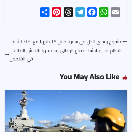
S
Pi
T
Te
F
W
E
h
nt
hr
le
ac
h
m
ar
er
ea
gr
e
at
ail
e
es
ds
a
b
s
مشروع روسي للحل في سوريا خلال 18 شهرا مع بقاء الأسد
t
m
o
A
النظام يحل مليشيا الدفاع الوطني ويدمجها بالجيش النظامي
ok
p
في القلمون
p
You May Also Like