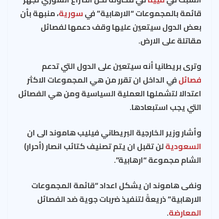
e
es
ds
a
b
s
قائمة بالمجموعات “الارهابية” في
سورية
، منبهة بأن
t
m
o
A
بعض الدول سيتعين عليها وقف دعمها لفصائل
ok
p
مقاتلة على الارض.
p
وترى بريطانيا أنه سيتعين على الدول التي تدعم
فصائل
في الداخل ان تقرر من هي المجموعات الاكثر
اعتدالا لتشملها العملية السياسية ومن هي الفصائل
التي يجب استبعادها.
وأشار وزير الخارجية البريطاني فيليب هاموند الى ان
السعودية
لن تقبل ان يتم تصنيف كتائب انصار (أحرار)
الشام مجموعة “ارهابية”.
ونفى هاموند ان يشكل اعداد “قائمة المجموعات
الارهابية” ذريعةً لتنفيذ ضربات جوية ضد الفصائل
المعارضة
.