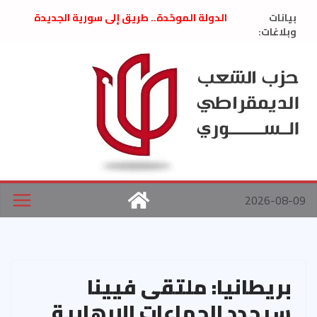
Ski
بيانات
الدولة الموحّدة.. طريق إلى سورية الجديدة
t
وبلاغات:
” تصريح صحفيّ “: تضامن مع د. فداء الحوراني
تعزية بوفاة المناضل حسن عبدالعظيم الأمين
conten
العام السابق لحزب الاتحاد الاشتراكي العربي
الديمقراطي
بلاغ صادر عن اجتماع اللجنة المركزية نيسان
2026
الحرب الأمريكية الإسرائيلية على نظام الملالي
في إيران .. بيان من حزب الشعب الديمقراطي
السوري
2026-08-09
بريطانيا: ملتقى فيينا
سيحدد الجماعات الإرهابية