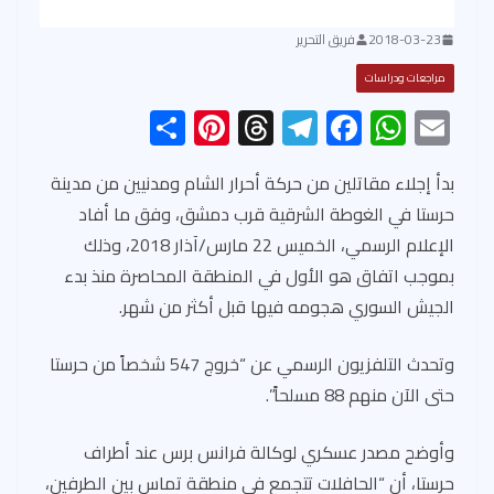
2018-03-23
فريق التحرير
مراجعات ودراسات
S
Pi
T
Te
F
W
E
h
nt
hr
le
ac
h
m
ar
er
ea
gr
e
at
ail
بدأ إجلاء مقاتلين من حركة أحرار الشام ومدنيين من مدينة
حرستا في الغوطة الشرقية قرب دمشق، وفق ما أفاد
e
es
ds
a
b
s
الإعلام الرسمي، الخميس 22 مارس/آذار 2018، وذلك
t
m
o
A
بموجب اتفاق هو الأول في المنطقة المحاصرة منذ بدء
ok
p
الجيش السوري هجومه فيها قبل أكثر من شهر.
p
وتحدث التلفزيون الرسمي عن “خروج 547 شخصاً من حرستا
حتى الآن منهم 88 مسلحاً”.
وأوضح مصدر عسكري لوكالة فرانس برس عند أطراف
حرستا، أن “الحافلات تتجمع في منطقة تماس بين الطرفين،