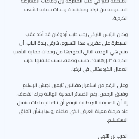
المنطقة تقع في قلب المعركة بين جماعات المعارضة
المدعومة من تركيا وميليشيات وحدات حماية الشعب
الكردية.
وكان الرئيس التركي رجب طيب أردوغان قد أكد عقب
السيطرة على عفرين، هذا الأسبوع، شرقي بلدة الباب، أن
منبج هي الهدف التالي لتطهيرها من وحدات حماية الشعب
الكردية “الإرهابية”، حسب وصفه، بسبب علاقتها بحزب
العمال الكردستاني في تركيا.
وعلى الرغم من استمرار مقاتلين تابعين لجيش الإسلام
وفيلق الرحمن، رغم الخسائر المدنية الهائلة جراء القصف،
إلا أن الصحيفة البريطانية تتوقع أن تلك الجماعات ستقبل
عند مرحلة معينة العرض الذي صاغته روسيا بشأن اتفاق
الاستسلام.
الحرب لن تنتهي