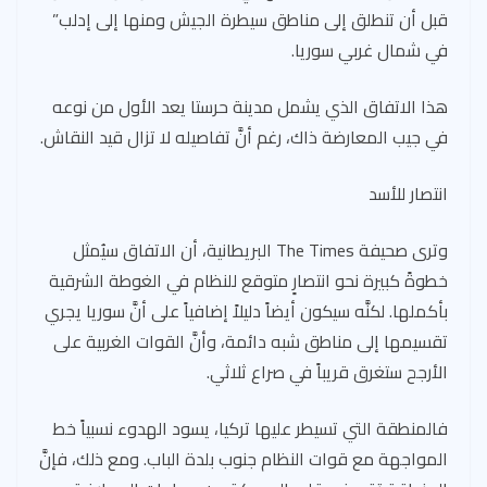
قبل أن تنطلق إلى مناطق سيطرة الجيش ومنها إلى إدلب”
في شمال غربي سوريا.
هذا الاتفاق الذي يشمل مدينة حرستا يعد الأول من نوعه
في جيب المعارضة ذاك، رغم أنَّ تفاصيله لا تزال قيد النقاش.
انتصار للأسد
وترى صحيفة The Times البريطانية، أن الاتفاق سيُمثل
خطوةً كبيرة نحو انتصارٍ متوقع للنظام في الغوطة الشرقية
بأكملها. لكنَّه سيكون أيضاً دليلاً إضافياً على أنَّ سوريا يجري
تقسيمها إلى مناطق شبه دائمة، وأنَّ القوات الغربية على
الأرجح ستغرق قريباً في صراع ثلاثي.
فالمنطقة التي تسيطر عليها تركيا، يسود الهدوء نسبياً خط
المواجهة مع قوات النظام جنوب بلدة الباب. ومع ذلك، فإنَّ