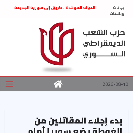
Ski
بيانات
الدولة الموحّدة.. طريق إلى سورية الجديدة
t
وبلاغات:
” تصريح صحفيّ “: تضامن مع د. فداء الحوراني
تعزية بوفاة المناضل حسن عبدالعظيم الأمين
conten
العام السابق لحزب الاتحاد الاشتراكي العربي
الديمقراطي
بلاغ صادر عن اجتماع اللجنة المركزية نيسان
2026
الحرب الأمريكية الإسرائيلية على نظام الملالي
في إيران .. بيان من حزب الشعب الديمقراطي
السوري
2026-08-10
بدء إجلاء المقاتلين من
الغوطة يضع سوريا أمام