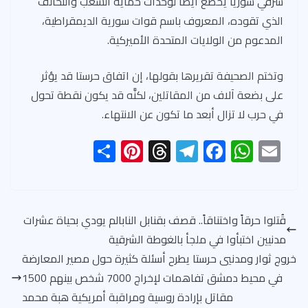
شرقي سوريا يخضع أيضاً لوحدات حماية الشعب والتحالف
الذي تقوده، المعروف باسم قوات سورية الديمقراطية،
المدعوم من الولايات المتحدة الأميركية.
وتختم الصحيفة تقريرها بقولها، إن اتفاق حرستا قد يؤثر
على بضعة آلاف من المقاتلين، لكنَّه قد يكون نقطة تحول
في حرب لا تزال أبعد ما تكون عن الانتهاء.
S
Pi
T
Te
F
W
E
h
nt
hr
le
ac
h
m
ar
er
ea
gr
e
at
ail
e
es
ds
a
b
s
قُتلوا حرقاً واختناقاً.. قصف بقنابل النابالم يودي بحياة عشرات
t
m
o
A
مدنيين اختبأوا في ملجأ بالغوطة الشرقية
ok
p
خروج ثوار ومدنيي حرستا يطرح أسئلة كثيرة حول مصير المعارضة
p
في محيط دمشق تفاهمات لإخراج 7000 شخص بينهم 1500
مقاتل بإرادة روسية ومراقبة أمريكية هبة محمد