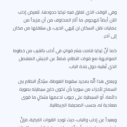
وفي الوقت الذي تغلق فيه تركيا حدودها، تتعرض إدلب
الآن أيضاً للهجوم، ما أثار المخاوف من أن مزيداً من
عمليات نقل السكان لن يُنهي الحرب، بل ستنقلها من مكان
إلى آخر.
كما أنَّ تركيا قامت بنشر قواتٍ في أدلب بالقرب من خطوط
المواجهة مع قوات النظام، فضلاً عن الجيش المنفصل
الذي تُبقيه حول بلدة الباب.
ويعني هذا أنَّه بمجرد سقوط الغوطة، سيُخيَّر النظام بين
السماح لأجزاء من سوريا بأن تكون خارج سيطرته بصورة
دائمة، أو السيطرة على جيوب تدعمها بشكلٍ ما قوى
معادية له، بحسب الصحيفة البريطانية.
وبعيداً عن إدلب والباب، حيث توجد القوات التركية، فإنَّ