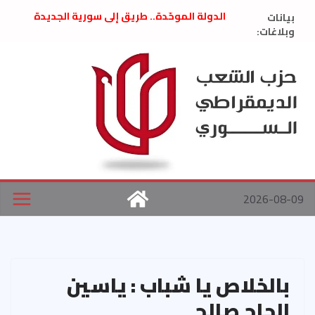
Ski
بيانات
الدولة الموحّدة.. طريق إلى سورية الجديدة
t
وبلاغات:
” تصريح صحفيّ “: تضامن مع د. فداء الحوراني
تعزية بوفاة المناضل حسن عبدالعظيم الأمين
conten
العام السابق لحزب الاتحاد الاشتراكي العربي
الديمقراطي
بلاغ صادر عن اجتماع اللجنة المركزية نيسان
2026
الحرب الأمريكية الإسرائيلية على نظام الملالي
في إيران .. بيان من حزب الشعب الديمقراطي
السوري
2026-08-09
بالخلاص يا شباب : ياسين
الحاج صالح