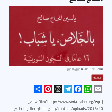
2015-10-29
فريق التحرير
سياسة
S
Pi
T
Te
F
W
E
h
nt
hr
le
ac
h
m
ar
er
ea
gr
e
at
ail
[gview file=”http://www.syria-sdpp.org/wp-
content/uploads/2015/10/ياسين-الحاج-صالح-بالخلاص-