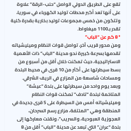
تقع على الطريق الدولي الواصل “حلب-الرقة” علاوة
على أنها تعد أكبر محطات توليد الكهرباء في سوريا،
وتتكون من خمس مجموعات توليد بخارية بقدرة كلية
تقدر بـ1100 ميغاواط.
* 8 كم عن “الباب”
ومن محور قريب آخر، تواصل قوات النظام وميليشياته
تقدمها بسرعة كبيرة نحو مدينة “الباب” ذات الأهمية
الاستراتيجية، حيث تمكنت خلال أقل من أسبوع من
بسط سيطرتها على أكثر من 10 قرى في محيط البلدة
ومساحات شاسعة من المزارع في الريف الشرقي.
وبعد يوم واحد من سيطرتها على بلدة “عيشة”
المتاخمة لبلدة “تادف” تمكنت قوات النظام
وميليشياته أمس من السيطرة على 5 قرى جديدة في
المنطقة وهي “الملتفة، مزارع رسم السرحان،
العجوزية العبودية، والسريب”، ونقلت معاركها إلى
بلدة “عران” التي تبعد عن مدينة “الباب” أقل من 8