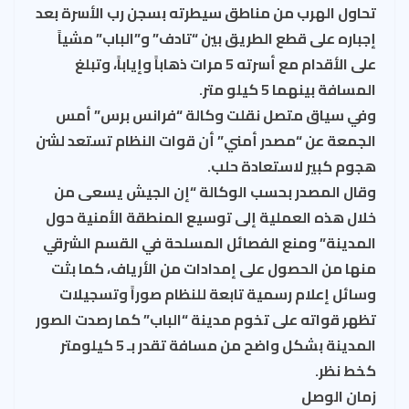
تحاول الهرب من مناطق سيطرته بسجن رب الأسرة بعد
إجباره على قطع الطريق بين “تادف” و”الباب” مشياً
على الأقدام مع أسرته 5 مرات ذهاباً وإياباً، وتبلغ
المسافة بينهما 5 كيلو متر.
وفي سياق متصل نقلت وكالة “فرانس برس” أمس
الجمعة عن “مصدر أمني” أن قوات النظام تستعد لشن
هجوم كبير لاستعادة حلب.
وقال المصدر بحسب الوكالة “إن الجيش يسعى من
خلال هذه العملية إلى توسيع المنطقة الأمنية حول
المدينة” ومنع الفصائل المسلحة في القسم الشرقي
منها من الحصول على إمدادات من الأرياف، كما بثت
وسائل إعلام رسمية تابعة للنظام صوراً وتسجيلات
تظهر قواته على تخوم مدينة “الباب” كما رصدت الصور
المدينة بشكل واضح من مسافة تقدر بـ 5 كيلومتر
كخط نظر.
زمان الوصل