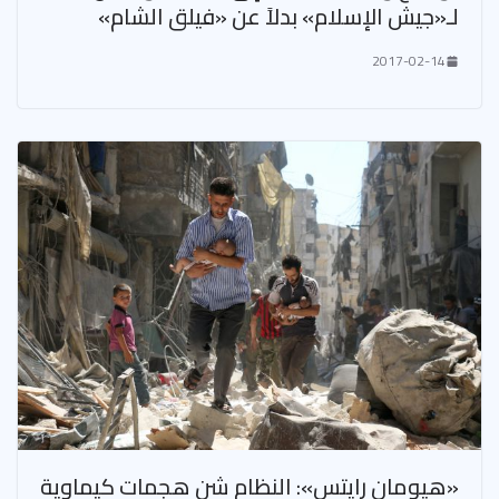
لـ«جيش الإسلام» بدلاً عن «فيلق الشام»
2017-02-14
«هيومان رايتس»: النظام شن هجمات كيماوية