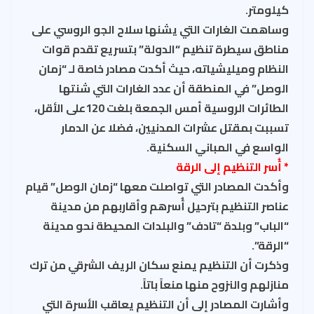
كيلومتر.
وساهمت الغارات التي يشنها سلاح الجو الروسي على
مناطق سيطرة تنظيم “الدولة” بتسريع تقدم قوات
النظام وميليشياته، حيث أكدت مصادر خاصة لـ “زمان
الوصل” في المنطقة أن عدد الغارات التي شنتها
الطائرات الروسية أمس الجمعة بلغت 120على الأقل،
تسببت بمقتل عشرات المدنيين، فضلا عن الدمار
الواسع في المباني السكنية.
* أُسر التنظيم إلى الرقة
وأكدت المصادر التي تواصلت معها “زمان الوصل” قيام
عناصر التنظيم بترحيل أُسرهم وأقاربهم من مدينة
“الباب” وبلدة “تادف” والبلدات المحيطة نحو مدينة
“الرقة”.
وذكرت أن التنظيم يمنع سكان الريف الشرقي من ترك
منازلهم والنزوح منها منعاً باتاً.
وأشارت المصادر إلى أن التنظيم يعاقب الأسرة التي