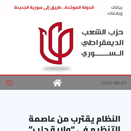
Ski
بيانات
الدولة الموحّدة.. طريق إلى سورية الجديدة
t
وبلاغات:
” تصريح صحفيّ “: تضامن مع د. فداء الحوراني
تعزية بوفاة المناضل حسن عبدالعظيم الأمين
conten
العام السابق لحزب الاتحاد الاشتراكي العربي
الديمقراطي
بلاغ صادر عن اجتماع اللجنة المركزية نيسان
2026
الحرب الأمريكية الإسرائيلية على نظام الملالي
في إيران .. بيان من حزب الشعب الديمقراطي
السوري
2026-08-07
النظام يقترب من عاصمة
التنظيم في “ولاية حلب”