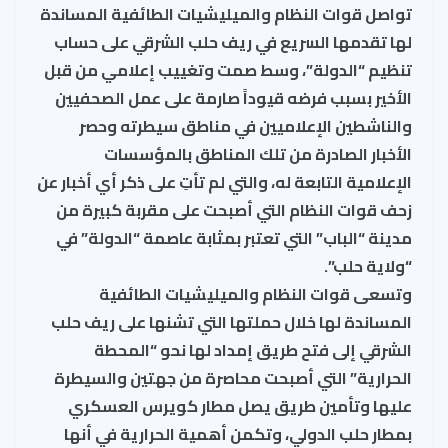
تواصل قوات النظام والميليشيات الطائفية المساندة
لها تقدمها السريع في ريف حلب الشرقي على حساب
تنظيم “الدولة”، وسط صمت وتغييب إعلامي من قبل
الأخير بسبب فرضه قيوداً صارمة على عمل الصحفيين
والناشطين الإعلاميين في مناطق سيطرته وحصر
الأخبار الصادرة من تلك المناطق بالمؤسسات
الإعلامية التابعة له، والتي لم تأتِ على ذكر أي أخبار عن
زحف قوات النظام التي أصبحت على مقربة كبيرة من
مدينة “الباب” التي تعتبر بمثابة عاصمة “الدولة” في
“ولاية حلب”.
وتسعى قوات النظام والميليشيات الطائفية
المساندة لها خلال حملتها التي تشنها على ريف حلب
الشرقي إلى فتح طريق إمداد لها نحو “المحطة
الحرارية” التي أصبحت محاصرة من جهتين والسيطرة
عليها وتأمين طريق يصل مطار كويرس العسكري
بمطار حلب الدولي، وتكمن أهمية الحرارية في أنها