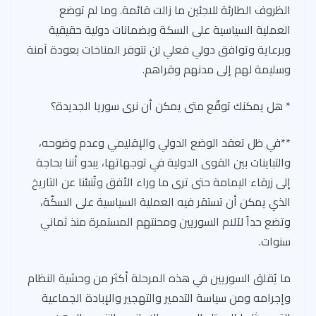
الظروف الطارئة للاجئين ما زالت قائمة. وما لم توضع
العملية السياسية على السكة وبضمانات دولية حقيقية
وبرعاية وتوافق دولي فعلي لن تتوفر المناخات بعودة آمنة
وسليمة لهم إلى مدنهم وقراهم.
* هل يمكنك توقّع متى يمكن أن نرى سوريا الجديدة؟
**في ظل تعقد الوضع الدولي والإقليمي وعدم وضوحه،
والتباينات بين القوى الدولية في توجهاتها، يبدو أننا بحاجة
إلى زرقاء اليمامة حتى ترى ما وراء الأفق وتُنبئنا عن التاريخ
الذي يمكن أن تستقر فيه العملية السياسية على السكّة،
وتضع حداً لآلام السوريين ومحنتهم المستمرة منذ ثماني
سنوات.
ما يُقلق السوريين في هذه المرحلة أكثر من وحشية النظام
وإجرامه ومن سياسة التدمير والتهجير والإبادة الجماعية