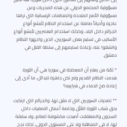
مسؤولية المجتمع الدولي عن هذه المجريات وعن
مسؤولية الأمم المتحدة والمنظمات الإنسانية التي نراها
عاجزة وأحياناً صامتة عن استخدام النظام لأبشع أنواع
الجرائم داخل البلد، وكذلك استخدام العنصريين لأبشع أنواع
الأساليب في تسليم بعض السوريين، الذين واجهوا النظام
وانشقوا عنه، بإعادة تسليمهم إلى سلطة القتل في
دمشق.
* ثمّة من يعتبر أن المعضلة في سوريا هي أن الثورة
هدمت النظام القديم ولم تكن جاهزة للبدائل، ما أدى إلى
إعادة ضخ الدماء في شرايينه؟
** تضحيات السوريين التي لا مثيل لها، والجرائم التي ارتكبت
بحق شباب الثورة العُزّل وخاصة أعمال التصفيات داخل
السجون والمعتقلات أصبحت مكشوفة للعالم، ولا سابقة
لها، لا في المنطقة ولا على المستوى الدولي، لذلك نجح