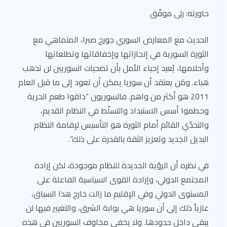
حاورته: رلى موفّق
الحديث مع المعارض السوري جورج صبرا، المتماهي مع
الثورة السورية في إنجازاتها وإخفاقاتها وتطلعاتها
وأحلامها، يُعيد إحياء الأمل بأن تضحيات السوريين لن تذهب
هباء. ومَن يعتقد أن سوريا يمكن أن تعود إلى ما قبل العام
2011 هو أكثر من واهم. فالسوريون “ذاقوا طعم الحرية
وحطموا أسس الاستبداد والتسلّط في النظام القديم،
والتحدّي القائم أمام الثورة هو التأسيس لإقامة النظام
البديل الجديد وتعزيز الثقة بالقدرة على ذلك”.
في نظره أن الرؤية الجديدة للنظام موجودة، لكن إرادة
المجتمع الدولي، وإرادة القوى السياسية الفاعلة على
المستوى الدولي وفي الإقليم ما زالت خارج هذا السياق،
عازياً ذلك إلى أن سوريا هي بوابة الشرق، والتغيير فيها لن
يبقى داخل حدودها. ولا يخفي مخاوف السوريين في هذه