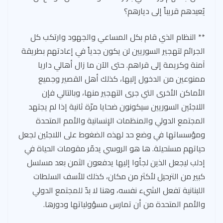
يُعيدهم قريباً إلى ديارهم؟
** النظام الذي قام بكل المساعي والجهود وارتكب كل
الجرائم لتهجير السوريين لن يكون جدياً في إعادتهم بطريقة
آمنة وكريمة إلى قراهم. حتى الآن ما زال أهالي داريا
ممنوعين من الدخول إليها، كذلك أهل القصير وجميع
الأماكن الأخرى التي جرى التهجير منها، وبالتالي فإن
اللاجئين السوريين سيكونون ضحايا مرّة ثانية إذا لم يجتهد
المجتمع الدولي والمنظمات الإنسانية والأمم المتحدة
ومؤسساتها في وضع حد لهذه الضغوط على اللاجئين لجعل
حياتهم مستحيلة. ها هو الروسي يدمّر مقومات الحياة في
إدلب ليجعل الذين لجأوا إليها يدفعون الثمن بعد مسلسل
كبير من الترحيل لأكثر من مكان، كذلك للأسف السلطات
اللبنانية تفعل الشيء نفسه، وهنا لا بدّ للمجتمع الدولي
والأمم المتحدة من أن تمارس مسؤولياتها ودورها.