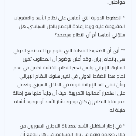
مواطنين.
* الضغوط الدولية التي تُمارس على نظام الأسد والعقوبات
المفروضة عليه وربط إعادة الإعمار بالحل السياسي، هل
ستؤتي ثمارها أم أن النظام سيصمد؟
** أرى أن الضغوط الفعلية التي يقوم بها المجتمع الدولي
هي باتجاه إيران، وقد أُعلن بوضوح أن المطلوب تغيير
السلوك الإيراني وليس تغيير النظام. الخشية تكمن في عدم
نجاح هذا الضغط الدولي في تغيير سلوك النظام الإيراني
وبأن تبقى اليد الإيرانية قوية في الداخل السوري وتعمل
على استمرار أعمالها التخريبية، حيث أن جزءاً منها هو إطالة
عمر بقايا النظام إن كان بوجود بشار الأسد أو بوجود أشباه
مثيلة له.
* في إطار استغلال الأسد لمعاناة اللاجئين السوريين من
خلال جعلهم ورقة في بازار المساومات… هل تتوقع أن