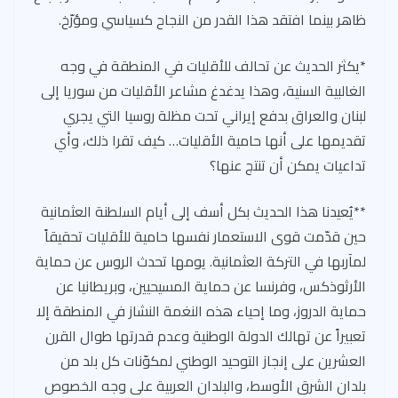
ظاهر بينما افتقد هذا القدر من النجاح كسياسي ومؤرّخ.
*يكثر الحديث عن تحالف للأقليات في المنطقة في وجه
الغالبية السنية، وهذا يدغدغ مشاعر الأقليات من سوريا إلى
لبنان والعراق بدفع إيراني تحت مظلة روسيا التي يجري
تقديمها على أنها حامية الأقليات… كيف تقرا ذلك، وأي
تداعيات يمكن أن تنتج عنها؟
**يُعيدنا هذا الحديث بكل أسف إلى أيام السلطنة العثمانية
حين قدّمت قوى الاستعمار نفسها حامية للأقليات تحقيقاً
لمآربها في التركة العثمانية. يومها تحدث الروس عن حماية
الأرثوذكس، وفرنسا عن حماية المسيحيين، وبريطانيا عن
حماية الدروز، وما إحياء هذه النغمة النشاز في المنطقة إلا
تعبيراً عن تهالك الدولة الوطنية وعدم قدرتها طوال القرن
العشرين على إنجاز التوحيد الوطني لمكوّنات كل بلد من
بلدان الشرق الأوسط، والبلدان العربية على وجه الخصوص