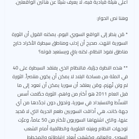
أعلى هيئة قيادية فيه، لا يعرف شيئاً عن هاتين الواقعتين.
وهنا نص الحوار:
* مَن ينظر إلى الواقع السوري اليوم، يمكنه القول أن الثورة
السورية انتهت. صحيح أن إدلب ومناطق سيطرة الأكراد خارج
مناطق نفوذ النظام، لكنه باقٍ ويستعيد قوته؟
** هذه النظرة جزئية، فالنظام الذي يفتقد السيطرة على 40
في المئة من مساحة البلاد لا يمكن أن يكون منتصراً. الثورة
لم ولن تُهزم، ومَن يعتقد أن سوريا يمكن أن تعود إلى ما
قبل العام 2011 هو أكثر من واهم، الثورة حطّمت أسس
التسلّط والاستبداد في سوريا، وتحول دون تجدّدها من أي
جهة كانت. هي أذاقت السوريين طعم الحرية التي لا مَحيد
عنها، والتي اشتهاها السوريون لأكثر من 50 عاماً، وعرّت
توجهات النظام وبنيته الفئوية والطائفية أمام الشعب
السوري والعالم، وكشفت أبعاد ارتباطاته والمخطط