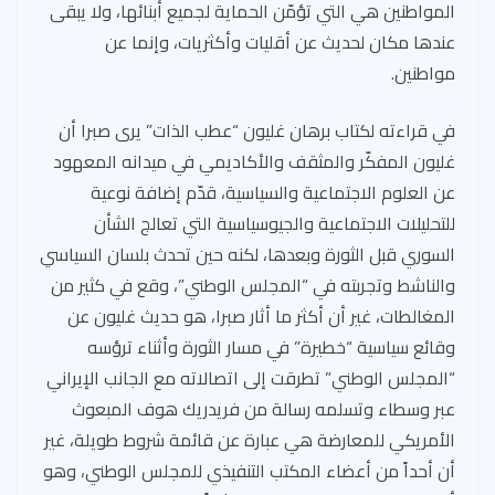
المواطنين هي التي تؤمّن الحماية لجميع أبنائها، ولا يبقى
عندها مكان لحديث عن أقليات وأكثريات، وإنما عن
مواطنين.
في قراءته لكتاب برهان غليون “عطب الذات” يرى صبرا أن
غليون المفكّر والمثقف والأكاديمي في ميدانه المعهود
عن العلوم الاجتماعية والسياسية، قدّم إضافة نوعية
للتحليلات الاجتماعية والجيوسياسية التي تعالج الشأن
السوري قبل الثورة وبعدها، لكنه حين تحدث بلسان السياسي
والناشط وتجربته في “المجلس الوطني”، وقع في كثير من
المغالطات، غير أن أكثر ما أثار صبرا، هو حديث غليون عن
وقائع سياسية “خطيرة” في مسار الثورة وأثناء ترؤسه
“المجلس الوطني” تطرقت إلى اتصالاته مع الجانب الإيراني
عبر وسطاء وتسلمه رسالة من فريدريك هوف المبعوث
الأمريكي للمعارضة هي عبارة عن قائمة شروط طويلة، غير
أن أحداً من أعضاء المكتب التنفيذي للمجلس الوطني، وهو