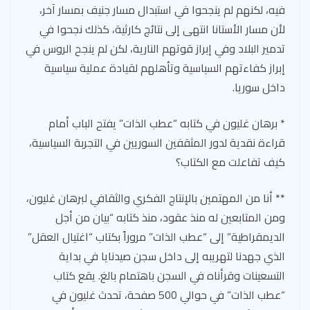
فيه، لكنهم لم ينجحوا في استبدال مسار جنيف بمسار آخر،
لأن مسار الأستانا انتهى إلى نتائج كارثية، كذلك نجحوا في
تدمير البلاد وفي إبراز قوتهم النارية، لكن لم ينجح الروس في
إبراز كفاءتهم السياسية وتأهلهم لقيادة عملية سياسية
داخل سوريا.
* برهان غليون في كتابه “عطب الذات” يفتح الباب أمام
قراءة نقدية لدور المثقفين السوريين في التجربة السياسية،
كيف تفاعلت مع الكتاب؟
** أنا من المهتمين بالإنتاج الفكري والثقافي لبرهان غليون،
ومن المتابعين له منذ عقود، منذ كتابه “بيان من أجل
الديمقراطية” إلى “عطب الذات” مروراً بكتاب “اغتيال العقل”
الذي جهدنا لتهريبه إلى داخل سجن صيدنايا في بداية
التسعينات وقرأناه في السجن باهتمام بالغ. يقع كتاب
“عطب الذات” في حوالي 500 صفحة، تحدث غليون في