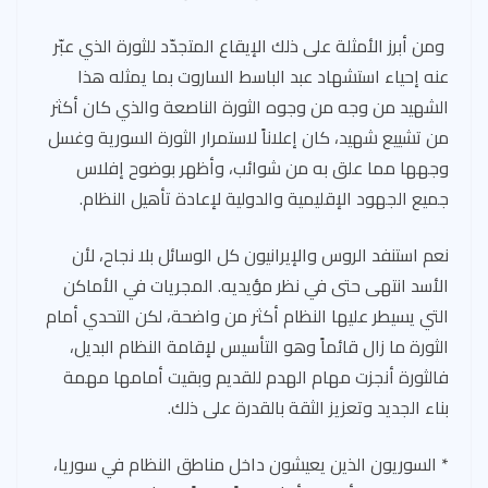
ومن أبرز الأمثلة على ذلك الإيقاع المتجدّد للثورة الذي عبّر
عنه إحياء استشهاد عبد الباسط الساروت بما يمثله هذا
الشهيد من وجه من وجوه الثورة الناصعة والذي كان أكثر
من تشييع شهيد، كان إعلاناً لاستمرار الثورة السورية وغسل
وجهها مما علق به من شوائب، وأظهر بوضوح إفلاس
جميع الجهود الإقليمية والدولية لإعادة تأهيل النظام.
نعم استنفد الروس والإيرانيون كل الوسائل بلا نجاح، لأن
الأسد انتهى حتى في نظر مؤيديه. المجريات في الأماكن
التي يسيطر عليها النظام أكثر من واضحة، لكن التحدي أمام
الثورة ما زال قائماً وهو التأسيس لإقامة النظام البديل،
فالثورة أنجزت مهام الهدم للقديم وبقيت أمامها مهمة
بناء الجديد وتعزيز الثقة بالقدرة على ذلك.
* السوريون الذين يعيشون داخل مناطق النظام في سوريا،