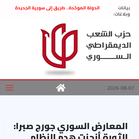
Ski
بيانات
الدولة الموحّدة.. طريق إلى سورية الجديدة
t
وبلاغات:
” تصريح صحفيّ “: تضامن مع د. فداء الحوراني
تعزية بوفاة المناضل حسن عبدالعظيم الأمين
conten
العام السابق لحزب الاتحاد الاشتراكي العربي
الديمقراطي
بلاغ صادر عن اجتماع اللجنة المركزية نيسان
2026
الحرب الأمريكية الإسرائيلية على نظام الملالي
في إيران .. بيان من حزب الشعب الديمقراطي
السوري
2026-08-07
المعارض السوري جورج صبرا:
الثورة أنجزت هدم النظام