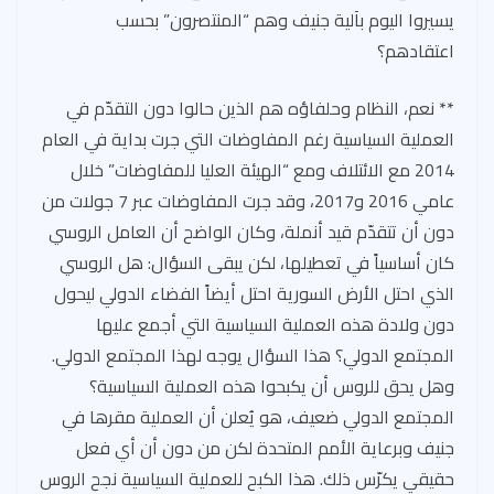
يسيروا اليوم بآلية جنيف وهم “المنتصرون” بحسب
اعتقادهم؟
** نعم، النظام وحلفاؤه هم الذين حالوا دون التقدّم في
العملية السياسية رغم المفاوضات التي جرت بداية في العام
2014 مع الائتلاف ومع “الهيئة العليا للمفاوضات” خلال
عامي 2016 و2017، وقد جرت المفاوضات عبر 7 جولات من
دون أن تتقدّم قيد أنملة، وكان الواضح أن العامل الروسي
كان أساسياً في تعطيلها، لكن يبقى السؤال: هل الروسي
الذي احتل الأرض السورية احتل أيضاً الفضاء الدولي ليحول
دون ولادة هذه العملية السياسية التي أجمع عليها
المجتمع الدولي؟ هذا السؤال يوجه لهذا المجتمع الدولي.
وهل يحق للروس أن يكبحوا هذه العملية السياسية؟
المجتمع الدولي ضعيف، هو يُعلن أن العملية مقرها في
جنيف وبرعاية الأمم المتحدة لكن من دون أن أي فعل
حقيقي يكرّس ذلك. هذا الكبح للعملية السياسية نجح الروس