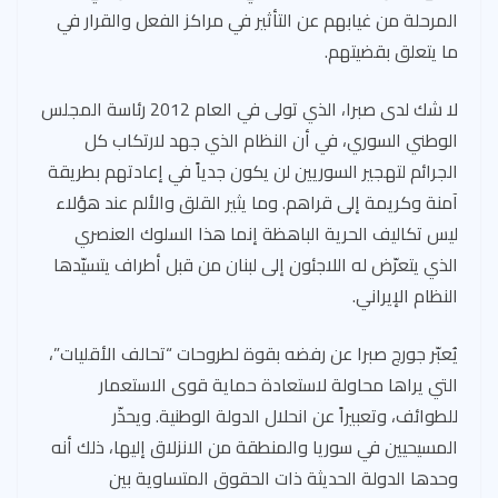
المرحلة من غيابهم عن التأثير في مراكز الفعل والقرار في
ما يتعلق بقضيتهم.
لا شك لدى صبرا، الذي تولى في العام 2012 رئاسة المجلس
الوطني السوري، في أن النظام الذي جهد لارتكاب كل
الجرائم لتهجير السوريين لن يكون جدياً في إعادتهم بطريقة
آمنة وكريمة إلى قراهم. وما يثير القلق والألم عند هؤلاء
ليس تكاليف الحرية الباهظة إنما هذا السلوك العنصري
الذي يتعرّض له اللاجئون إلى لبنان من قبل أطراف يتسيّدها
النظام الإيراني.
يُعبّر جورج صبرا عن رفضه بقوة لطروحات “تحالف الأقليات”،
التي يراها محاولة لاستعادة حماية قوى الاستعمار
للطوائف، وتعبيراً عن انحلال الدولة الوطنية. ويحذّر
المسيحيين في سوريا والمنطقة من الانزلاق إليها، ذلك أنه
وحدها الدولة الحديثة ذات الحقوق المتساوية بين