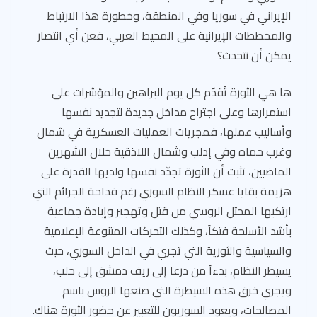
الإيراني في سوريا وفي المنطقة، وخطورة هذا الارتباط
والمخططات الإيرانية على المحيط العربي، فعن أي انتصار
يمكن أن نتحدث؟
ها هي الثورة تُقدّم كل يوم البراهين والمؤشرات على
استمرارها وعلى اجتراح مداخل جديدة لتجديد نفسها
وأساليب عملها، فمجريات العمليات العسكرية في شمال
وغرب حماه وفي إدلب وشمال اللاذقية خلال الشهرين
الماضيين، تثبت أن الثورة تجدّد نفسها ولديها القدرة على
هزيمة بقايا عسكر النظام السوري رغم فداحة الجرائم التي
ارتكبها المحتل الروسي من قتل وتهجير وإبادة جماعية
بأشد الأسلحة فتكاً، وكذلك التحركات المتنوعة الإعلامية
والسياسية والثورية التي تجري في الداخل السوري، حيث
يسيطر النظام، بدءاً من درعا إلى ريف دمشق إلى حلب،
ويجري خرق هذه السيطرة التي صنعها الروس باسم
المصالحات، ويعود السوريون للتعبير عن حضور الثورة هناك.