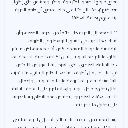
وحتى خارجها أصبحوا أكثر خوفاً وحذراً ويخشون حتى إظهار
معارضتهمً، خذ لبنان مثلاً على ذلك، بمعنى أن طعم الحرية
ارتد عليهم بكلفة باهظة؟
** الصعود إلى الحرية كان دائماً من الدروب الصعبة، وأن
يُسلك هذا الدرب في الشرق الأوسط وفي الظروف
الإقليمية والدولية المعقدة يكون أشد صعوبة، لكن ما يثير
القلق والألم عند السوريين ليس تكاليف الحرية الباهظة إنما
هذا السلوك العنصري الذي يتعرّض له السوريون اللاجئون
في لبنان من قبل أطراف يتسيّدها النظام الإيراني، مثلاً “حزب
الله” وبندقيته غير المشروعة وإرهابه للسوريين وإعمال
القتل بحقهم داخل سوريا وإرهابه لهم على الساحة اللبنانية.
للأسف، هؤلاء العنصريون يجمّلون وجه النظام ويساعدونه
على تحقيق ما عجز عنه.
روسيا مكّنته من إعادة أساليبه التي أدت إلى لجوء الملايين
إلى الخارج ومثلهم إلى مناطق أخرى داخل سوريا. هنا نطرح