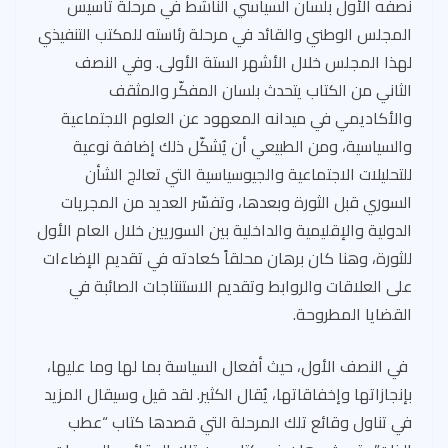
نصفه الأول بلسان السياسي الناشط في مرحلة تأسيس
المجلس الوطني والقائد في مرحلة رئاسته للمكتب التنفيذي
لهذا المجلس خلال الأشهر الستة الأولى. وفي النصف
الثاني من الكتاب يتحدث بلسان المفكّر والمثقف
والأكاديمي في ميدانه المعهود عن العلوم الاجتماعية
والسياسية، ومن الطبيعي أن يُشكّل ذلك إضافة نوعية
للتحليلات الاجتماعية والجيوسياسية التي تعالج الشأن
السوري قبل الثورة وبعدها، وتفسّر العديد من المجريات
الدولية والإقليمية والداخلية بين السوريين خلال العام الأول
للثورة، وهنا كان برهان محلقاً كعادته في تقديم الإضاءات
على العلاقات والروابط وتقديم الاستنتاجات الصائبة في
القضايا المطروحة.
في النصف الأول، حيث أفعال السياسة بما لها وما عليها،
بإنجازاتها وإخفاقاتها، يُقال الكثير. لقد قيل وسيقال المزيد
في تناول وقائع تلك المرحلة التي قصدها كتاب “عطب