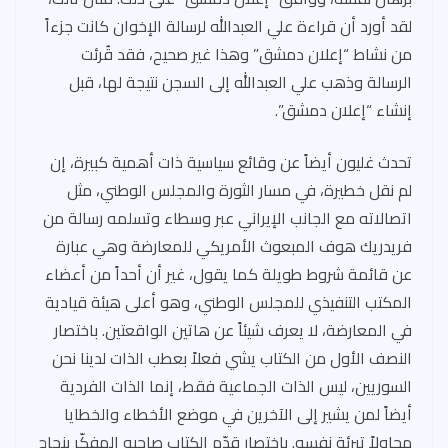
لقد أورد أن قراءة علي العبدالله لرسالة الإخوان كانت جزءاً
من نشاط “إعلان دمشق” وهذا غير صحيح، فقد قُرئت
الرسالة وذهب علي العبدالله إلى السجن نتيجة لها، قبل
إنشاء “إعلان دمشق”.
تحدث غليون أيضاً عن وقائع سياسية ذات أهمية كبيرة، إن
لم نقل خطيرة، في مسار الثورة والمجلس الوطني، مثل
اتصالاته مع الجانب الإيراني عبر وسطاء وتسلمه رسالة من
فريدريك هوف المبعوث الأمريكي للمعارضة وهي عبارة
عن قائمة شروط طويلة كما يقول، غير أن أحداً من أعضاء
المكتب التنفيذي للمجلس الوطني، وهو أعلى هيئة قيادية
في المعارضة، لا يعرف شيئاً عن هاتين الواقعتين. باختصار
النصف الأول من الكتاب يشي فعلاً بعطب الذات لدينا نحن
السوريين، ليس الذات الجماعية فقط، إنما الذات الفردية
أيضاً لمن يشير إلى الآخرين في موضع الأخطاء والخطايا
محاولاً تبرئة نفسه. باختصار قدّم الكتاب صاحبه المفكّر بنجاح