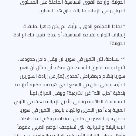
الدولية، وإرادة القوى السياسية الفاعلة على المستوى
الدولي وفي الإقليم ما زالت خارج هذا السياق.
* لماذا المجتمع الدولي، برأيك، لم يكن جاهزاً لملاقاة
إنجازات الثوار والقيادة السياسية، أو لماذا تغيب تلك الإرادة
الدولية؟
** ببساطة، لأن التغيير في سوريا لن يبقى داخل حدودها،
لأنها بوابة الشرق الأوسط. مَن يمكنه أن يتخيّل أن تنعم
سوريا بنظام ديمقراطي تعددي يُعبّر عن إرادة السوريين
الحرّة، ويبقى لبنان في الوضع الذي هو فيه مكبوحاً بإرادة
بندقية “حزب الله” غير الشرعية؟ ويبقى العراق نهباً
للميليشيات الطائفية وتبقى الأذرع الإيرانية تعبث في الأرض
العربية بدءاً من البحرين وانتهاء باليمن. التغيير في سوريا
يحمل بذور التغيير في كامل المنطقة ويكبح المخططات
الإسرائيلية والإيرانية التي تستهدف الوضع العربي عموماً
بشكل معلن. الإدارة الأمريكية، الحالية والسابقة، حتى الآن،