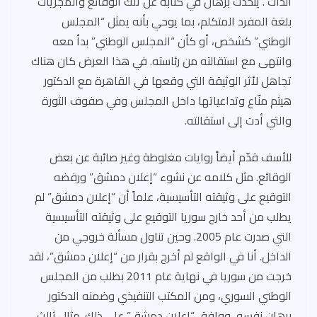
الذات”. يتحدث برهان في كتابه عن تلك الوقائع والمجريات
بلغة المفرد المتكلم، بما يوحي بأنه يمثل “المجلس
الوطني” كشخص، أو كأن “المجلس الوطني” بدأ معه
وانتهى مع استقالته من رئاسته. في هذا العرض كان هناك
تجاهل لأثر الوثيقة التي وقعها في القاهرة مع الدكتور
هيثم منّاع وتداعياتها داخل المجلس وفي صفوف الثورة
والتي أدت إلى استقالته.
للأسف قدّم أيضاً روايات مغلوطة وغير صائبة عن بعض
الوقائع. مثل كلامه عن نشوء “إعلان دمشق” ورفضه
التوقيع على وثيقته التأسيسية، علماً أن “إعلان دمشق” لم
يطلب من أحد خارج سوريا التوقيع على وثيقته التأسيسية
التي صدرت عام 2005. وحين تناول مسألة خروجي من
الداخل. أنا في الواقع لم أخرج بقرار من “إعلان دمشق”، لقد
خرجت من سوريا في نهاية عام 2011 بطلب من المجلس
الوطني السوري، ومن المكتب التنفيذي وضمنه الدكتور
برهان نفسه، ووافق “إعلان دمشق” على ذلك. مثال ثالث،