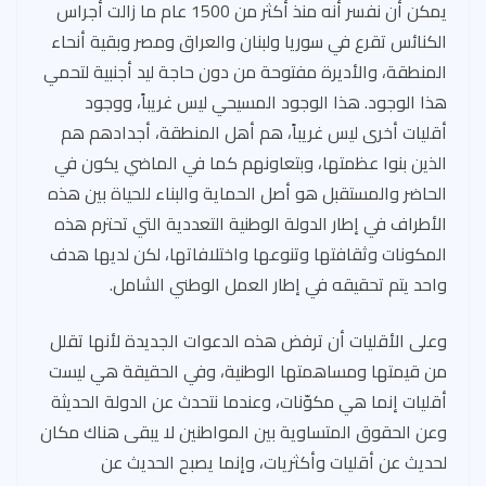
يمكن أن نفسر أنه منذ أكثر من 1500 عام ما زالت أجراس
الكنائس تقرع في سوريا ولبنان والعراق ومصر وبقية أنحاء
المنطقة، والأديرة مفتوحة من دون حاجة ليد أجنبية لتحمي
هذا الوجود. هذا الوجود المسيحي ليس غريباً، ووجود
أقليات أخرى ليس غريباً، هم أهل المنطقة، أجدادهم هم
الذين بنوا عظمتها، وبتعاونهم كما في الماضي يكون في
الحاضر والمستقبل هو أصل الحماية والبناء للحياة بين هذه
الأطراف في إطار الدولة الوطنية التعددية التي تحترم هذه
المكونات وثقافتها وتنوعها واختلافاتها، لكن لديها هدف
واحد يتم تحقيقه في إطار العمل الوطني الشامل.
وعلى الأقليات أن ترفض هذه الدعوات الجديدة لأنها تقلل
من قيمتها ومساهمتها الوطنية، وفي الحقيقة هي ليست
أقليات إنما هي مكوّنات، وعندما نتحدث عن الدولة الحديثة
وعن الحقوق المتساوية بين المواطنين لا يبقى هناك مكان
لحديث عن أقليات وأكثريات، وإنما يصبح الحديث عن