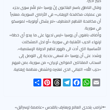
كبير أخيراً.
وقال الناطق باسم البنتاغون إنّ روسيا «لم تقُم سوى بجزء
من عمليات مكافحة الإرهاب» في الأراضي السورية، معتبراً
أن مكافحة التنظيم المتطرف «لم يشكل أولوية» لموسكو
في سورية.
وأضاف باهون أن روسيا «ليس لديها على ما يبدو أي خطة»
لإنهاء الحرب الأهلية في سورية «أو لحل المشكلات
الأساسية التي أدت الى ظهور تنظيم الدولة الإسلامية».
وشدد على أن روسيا «لا تسعى بجدية إلى التوصل إلى
انسحاب المقاتلين الموالين لإيران» من سورية، بمن فيهم
«حزب الله» اللبناني الذي تعتبره واشنطن منظمة إرهابية.
S
Pi
T
Te
F
W
E
h
nt
hr
le
ac
h
m
ar
er
ea
gr
e
at
ail
e
es
ds
a
b
s
ترامب يتحدى العالم ويعترف بالقدس «عاصمة لإسرائيل»