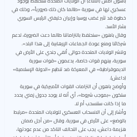
باهون أمس (الثلثاء) أن الولايات المتحدة ستحتفظ بوجود
e
es
ds
a
b
s
عسكري لها في سورية «طالما كان ذلك ضرورياً»، وذلك في
t
m
o
A
خطوة قد تثير غضب روسيا وإيران حليفتي الرئيس السوري
ok
p
بشار الأسد.
p
وقال باهون «سنحتفظ بالتزاماتنا طالما دعت الضرورة، لدعم
شركائنا ومنع عودة الجماعات الإرهابية إلى هذا البلد».
وتنشر الولايات المتحدة حوالى ألفي جندي على الأرض في
سورية، بينهم قوات خاصة، يدعمون «قوات سورية
الديموقراطية» في المعركة ضد تنظيم «الدولة الإسلامية»
(داعش).
وأوضح باهون أن التزامات القوات الأميركية في سورية
ستكون «بموجب شروط»، أي أنه لا يوجد جدول زمني يحدد
ما إذا كانت ستنسحب أم لا.
وأشار إلى أن الانسحاب العسكري للولايات المتحدة «مرتبط
بالوضع» على الأرض في سورية. وقال «من أجل ضمان
هزيمة داعش، يجب على التحالف التاكد من عدم عودتها،