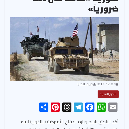
ضرورياً»
2017-12-07
فريق التحرير
الأخبار المحلية
S
Pi
T
Te
F
W
E
h
nt
hr
le
ac
h
m
ar
er
ea
gr
e
at
ail
أكد الناطق باسم وزارة الدفاع الأميركية (بنتاغون) اريك