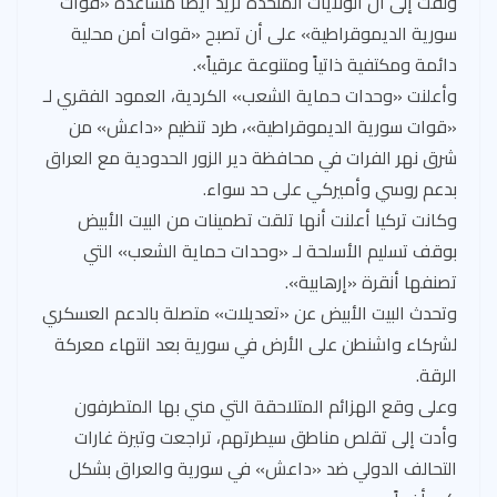
ولفت إلى أن الولايات المتحدة تريد أيضاً مساعدة «قوات
سورية الديموقراطية» على أن تصبح «قوات أمن محلية
دائمة ومكتفية ذاتياً ومتنوعة عرقياً».
وأعلنت «وحدات حماية الشعب» الكردية، العمود الفقري لـ
«قوات سورية الديموقراطية»، طرد تنظيم «داعش» من
شرق نهر الفرات في محافظة دير الزور الحدودية مع العراق
بدعم روسي وأميركي على حد سواء.
وكانت تركيا أعلنت أنها تلقت تطمينات من البيت الأبيض
بوقف تسليم الأسلحة لـ «وحدات حماية الشعب» التي
تصنفها أنقرة «إرهابية».
وتحدث البيت الأبيض عن «تعديلات» متصلة بالدعم العسكري
لشركاء واشنطن على الأرض في سورية بعد انتهاء معركة
الرقة.
وعلى وقع الهزائم المتلاحقة التي مني بها المتطرفون
وأدت إلى تقلص مناطق سيطرتهم، تراجعت وتيرة غارات
التحالف الدولي ضد «داعش» في سورية والعراق بشكل