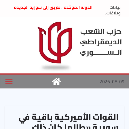
Ski
بيانات
الدولة الموحّدة.. طريق إلى سورية الجديدة
t
وبلاغات:
” تصريح صحفيّ “: تضامن مع د. فداء الحوراني
تعزية بوفاة المناضل حسن عبدالعظيم الأمين
conten
العام السابق لحزب الاتحاد الاشتراكي العربي
الديمقراطي
بلاغ صادر عن اجتماع اللجنة المركزية نيسان
2026
الحرب الأمريكية الإسرائيلية على نظام الملالي
في إيران .. بيان من حزب الشعب الديمقراطي
السوري
2026-08-09
القوات الأميركية باقية في
سورية «طالما كان ذلك