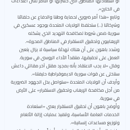
أو استعادتها المناطق التي خسرتها أو التآمر لشن اعتداءات
في الخارج».
وتابع «هذا أمر ضروري لحماية وطننا والدفاع عن حلفائنا
وشركائنا (…) ستحتفظ الولايات المتحدة بوجود عسكري في
سورية ضمن شروط لمكافحة التهديد الذي يشكله
الإرهابيون وتحقيق الاستقرار في المناطق المحررة».
وشدد باهون على أن هناك تهدئة سياسية لا يزال يتعين
العمل على تحقيقها، منتقداً الأداء الروسي في سورية.
وقال «لا يجب الاعتقاد بأنه بمجرد مقتل آخر مقاتلي داعش
سنتخلى عن قوات سورية الديموقراطية حليفتنا».
وأردف أن الولايات المتحدة «ستواصل بذل الجهود الضرورية
من أجل مكافحة الإرهاب وتحقيق الاستقرار» على الأرض
في سورية.
وأوضح باهون أن تحقيق الاستقرار يعني «استعادة
الخدمات العامة الأساسية، وتنفيذ عمليات إزالة الألغام
وتوزيع مساعدات إنسانية».