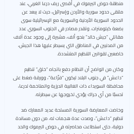
منطقة حوض اليرموك في أقصى ريف درعا الغربي، عند
ملتقى حدود سورية والأردن وإسرائيل، حيث لا يبعد عن
الحدود السورية الأردنية والسورية مع الإسرائيلية سوى
بضعة كيلومترات. وتقدر مصادر في الجنوب السوري عدد
مقاتلي “جيش خالد” بنحو ألف، مشيرة إلى وجود عدة آلاف
من المدنيين في المناطق التي يسيطر عليها هذا الجيش،
خاضعين لقوانين التنظيم المتشددة.
وكان من الواضح أن النظام دفع باتجاه “خلق” تنظيم
“داعش” في جنوب البلاد ليكون “فزّاعة”، وورقة ضغط على
محافظة السويداء ذات الغالبية الدرزية والمتاخمة لدرعا،
تحسبًا من أي حراك يؤدي لخروجها عن سيطرته.
وخاضت المعارضة السورية المسلحة عديد المعارك ضد
تنظيم “داعش”، وصدت عدة هجمات له، من دون مساندة
دولية، حتى استطاعت محاصرته في حوض اليرموك والحد