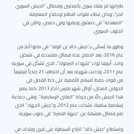
طيرانها لم يفتك سوى بالمدنيين وفصائل “الجيش السوري
الحر”، وكان غطاء لقوات النظام لإخضاع المعارضة
“المعتدلة” في دمشق وريفها وفي حمص، والآن في
الجنوب السوري.
وظهر ما يُسمّى بـ”جيش خالد بن الوليد” في مايو/أيار من
عام 2016، بعد اندماج عدة فصائل متشددة في تشكيل
واحد، أبرزها لواء “شهداء اليرموك”، الذي تشكّل في سورية
عام 2011، وذاعت شهرته بعد أن اختطف 21 جندياً فيليبينياً
من قوات حفظ السلام الأممية على خط الفصل في
الجولان المحتل، أوائل شهر مارس/آذار 2013. كما يضم
هذا الجيش كلًا من حركة “المثنى الإسلامية”، وهي جماعة
إسلامية سلفية، تشكلت عام 2012، و”جيش الجهاد” الذي
ضم فصائل منشقة عن “جبهة النصرة” في جنوب سورية.
واستطاع “جيش خالد” انتزاع السيطرة على قرى وبلدات في