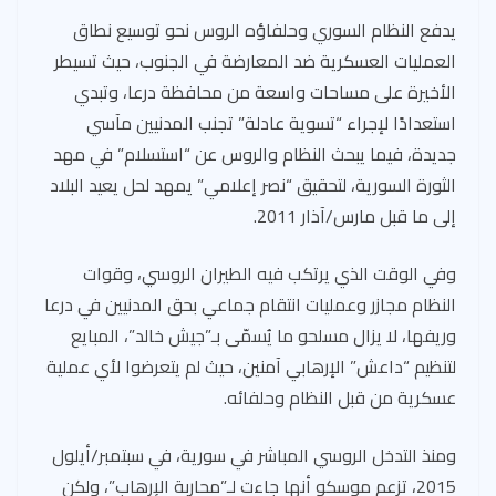
يدفع النظام السوري وحلفاؤه الروس نحو توسيع نطاق
العمليات العسكرية ضد المعارضة في الجنوب، حيث تسيطر
الأخيرة على مساحات واسعة من محافظة درعا، وتبدي
استعدادًا لإجراء “تسوية عادلة” تجنب المدنيين مآسي
جديدة، فيما يبحث النظام والروس عن “استسلام” في مهد
الثورة السورية، لتحقيق “نصر إعلامي” يمهد لحل يعيد البلاد
إلى ما قبل مارس/آذار 2011.
وفي الوقت الذي يرتكب فيه الطيران الروسي، وقوات
النظام مجازر وعمليات انتقام جماعي بحق المدنيين في درعا
وريفها، لا يزال مسلحو ما يُسمّى بـ”جيش خالد”، المبايع
لتنظيم “داعش” الإرهابي آمنين، حيث لم يتعرضوا لأي عملية
عسكرية من قبل النظام وحلفائه.
ومنذ التدخل الروسي المباشر في سورية، في سبتمبر/أيلول
2015، تزعم موسكو أنها جاءت لـ”محاربة الإرهاب”، ولكن