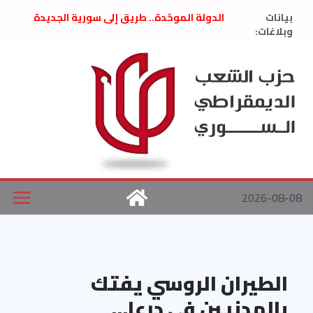
Ski
بيانات
الدولة الموحّدة.. طريق إلى سورية الجديدة
t
وبلاغات:
” تصريح صحفيّ “: تضامن مع د. فداء الحوراني
تعزية بوفاة المناضل حسن عبدالعظيم الأمين
conten
العام السابق لحزب الاتحاد الاشتراكي العربي
الديمقراطي
بلاغ صادر عن اجتماع اللجنة المركزية نيسان
2026
الحرب الأمريكية الإسرائيلية على نظام الملالي
في إيران .. بيان من حزب الشعب الديمقراطي
السوري
2026-08-08
الطيران الروسي يفتك
بالمدنيين في درعا…