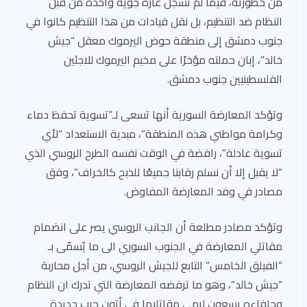
من خطورته، فيما لم تسجل غارة جوية واحدة من قبل
النظام ضد التنظيم، بل نقل قيادات من هذا التنظيم كانوا في
جنوب دمشق إلى منطقة حوض اليرموك معقل “جيش
خالد”، إبان حملته مؤخرًا على مخيم اليرموك للاجئين
الفلسطينيين جنوب دمشق.
وتؤكد المعارضة السورية أنها تسعى لـ”تسوية تحفظ دماء
وكرامة مواطني هذه المنطقة”، مبدية الاستعداد “لأي
تسوية عادلة”، رافضة في الوقت نفسه الطرح الروسي الذي
“لا يقبل إلا أن نسلم رقابنا جميعًا للذبح كالخراف”، وفق
مصادر في وفد المعارضة المفاوض.
وتؤكد مصادر مطلعة أن الجانب الروسي يصر على انضمام
مقاتلي المعارضة في الجنوب السوري الى ما يُسمّى بـ
“الفيلق الخامس” التابع للجيش الروسي، من أجل محاربة
“جيش خالد”، وهو ما ترفضه المعارضة التي تدرك ان النظام
وحلفاءه يسعون لرمي مقاتليها في أتون حرب جديدة