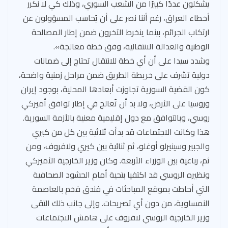
يشكلون عددًا كبيرًا من الشعب السوري، وذلك كي لا نكرر
أخطاء العراق، رغم أننا نصر على أن يُحاسب المسؤولون عن
ارتكاب الجرائم، بينما ينخرط الآخرون ضمن إطار المصالحة
الوطنية والعدالة الانتقالية، وفق خطة معالجة».
وشدد سيدا على أن أي خطة للانتقال تحتاج إلى ضمانات
دولية تشرف على خريطة الطريق ضمن مراحل زمنية واضحة،
كون القضية السورية تجاوزت أبعادها المحلية، بوجود إيران
وروسيا على الأرض، ولا بد أن تُعالج في إطار توافق أميركي
روسي، وبالتوافق مع دول إقليمية معنية بالأزمة السورية.
هذا وكانت الاجتماعات قد بدأت ثلاثية بين كل من كيري
والجبير وسينيرلو أوغلو، ثم ثنائية بين كيري ولافروف، ومن
ثم، رباعية بين الوزراء الأربعة. وكان وزير الخارجية الأميركي
ونظيره الروسي قد اكتفيا بتحية أمام الحشود الصحافية
التي أحاطت بموقع المباحثات في فندق فخم بالعاصمة
النمساوية، من دون أي تصريحات. وإلى جانب ذلك التقى
وزير الخارجية الروسي لافروف على هامش الاجتماعات