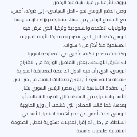
بيروت: ثائر عباس فيينا: بثينة عبد الرحمن
وصل الدفع الروسي نحو «الحل السياسي» إلى ذروته، أمس،
مع الاجتماع الرباعي في فيينا، بمشاركة وزراء خارجية روسيا
والولايات المتحدة والسعودية وتركيا، الذي عرض فيه
الروس خطة الحل الذي يقترحونه مخرجًا للأزمة السورية
المستمرة منذ أكثر من 4 سنوات.
وكشفت مصادر تركية، وأخرى في المعارضة لسوريا
لـ«الشرق الأوسط»، بعض التفاصيل الواردة في الاقتراح
الروسي، الذي رأت فيه الدول الداعمة للمعارضة السورية
«نقطة بداية» شرط أن تقترن بضمانات للتنفيذ، في حين تبين
أن العقدة الأساسية لا تزال مصير الرئيس السوري بشار
الأسد واستمراره في السلطة خلال الفترة الانتقالية، أو
بعدها، كما قالت المصادر التي كشفت أن وزير الخارجية
الروسي تحدث أمس عن عدم أهمية استمرار الأسد في
السلطة، في حال تم إقرار تعديلات دستورية تعطي الحكومة
الانتقالية صلاحيات واسعة.