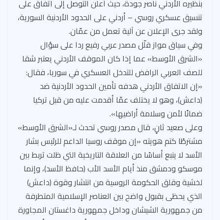
بنظيره الأردني ناصر جودة، حيث أعلن التوصل إلى اتفاق على
تنسيق عسكري روسي – أردني على الحدود الأردنية السورية،
ولقد جرى الإعلان عن آلية تعمل من عمّان.
وفي سياق مواز قلّل مصدر عربي رفيع ردا على سؤال
«الشرق الأوسط» عما إذا كان الموقف الأردني يعتبر شقا
للصف العربي الرافض للتدخل العسكري في سوريا، فقال:
«إن الاتفاق الأردني هدفه تأمين الحدود الأردنية ضد
(داعش)، وهو لا يختلف عمّا أقدمت عليه من قبل تركيا
ضمانًا لأمن وسلامة أراضيها».
وعلى صعيد ثانٍ، قال مصدر روسي تحدث لـ«الشرق الأوسط»
مشترطًا كتم هويته «إن موقف روسيا الداعم للرئيس بشار
الأسد لا ينبع أساسًا من العلاقة التاريخية التي ظلت تربط بين
موسكو ودمشق منذ أيام الأسد الأب (حافظ الأسد)، وإنما
لخشية وقلق الحكومة الروسية من انتشار وقوة (داعش)
الذي يحظى بقبول واضح بين العناصر الإسلامية المتطرفة
من جمهورية الشيشان وداخل جمهورية داغستان المجاورة