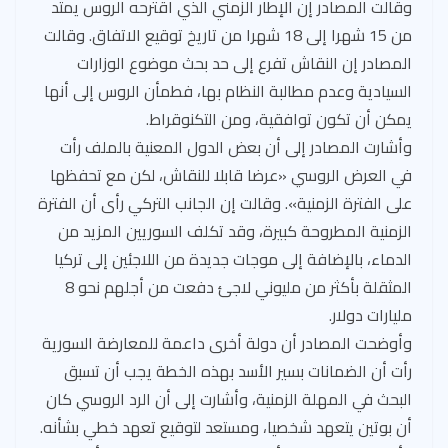
وقالت المصادر إن الإطار الزمني الذي اقترحه الروس يمتد
من 15 شهرا إلى 18 شهرا من تاريخ توقيع الاتفاق. وقالت
المصادر إن النقاش تفرع إلى حد بحث موضوع الوزارات
السيادية وعدم مطالبة النظام بها، فطمأن الروس إلى أنها
يمكن أن تكون توافقية، ومن التكنوقراط.
وأشارت المصادر إلى أن بعض الدول المعنية بالملف رأت
في العرض الروسي «عرضا قابلا للنقاش، لكن مع تحفظها
على الفترة الزمنية». وقالت إن الجانب التركي رأى أن الفترة
الزمنية المطروحة كبيرة، وقد تكلف السوريين المزيد من
الدماء، بالإضافة إلى موجات جديدة من اللاجئين إلى تركيا
المثقلة بأكثر من مليوني لاجئ دفعت من أجلهم نحو 8
مليارات دولار.
وأوضحت المصادر أن دولة أخرى داعمة للمعارضة السورية
رأت أن الضمانات بسير الأسد بهذه الخطة يجب أن تسبق
البحث في المهلة الزمنية، وأشارت إلى أن الرد الروسي كان
أن بوتين يتعهد شخصيا، ومستعد لتوقيع تعهد خطي بشأنه.