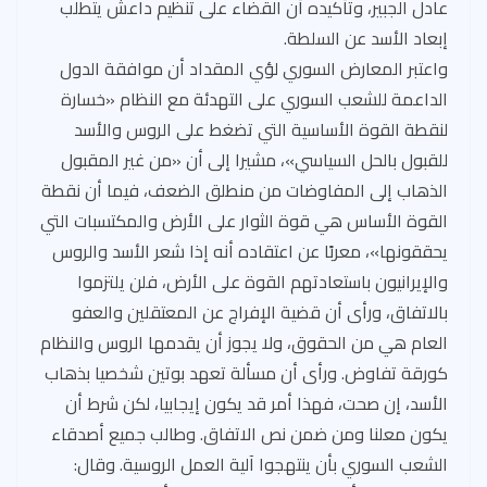
عادل الجبير، وتأكيده أن القضاء على تنظيم داعش يتطلب
إبعاد الأسد عن السلطة.
واعتبر المعارض السوري لؤي المقداد أن موافقة الدول
الداعمة للشعب السوري على التهدئة مع النظام «خسارة
لنقطة القوة الأساسية التي تضغط على الروس والأسد
للقبول بالحل السياسي»، مشيرا إلى أن «من غير المقبول
الذهاب إلى المفاوضات من منطلق الضعف، فيما أن نقطة
القوة الأساس هي قوة الثوار على الأرض والمكتسبات التي
يحققونها»، معربًا عن اعتقاده أنه إذا شعر الأسد والروس
والإيرانيون باستعادتهم القوة على الأرض، فلن يلتزموا
بالاتفاق، ورأى أن قضية الإفراج عن المعتقلين والعفو
العام هي من الحقوق، ولا يجوز أن يقدمها الروس والنظام
كورقة تفاوض. ورأى أن مسألة تعهد بوتين شخصيا بذهاب
الأسد، إن صحت، فهذا أمر قد يكون إيجابيا، لكن شرط أن
يكون معلنا ومن ضمن نص الاتفاق. وطالب جميع أصدقاء
الشعب السوري بأن ينتهجوا آلية العمل الروسية. وقال: