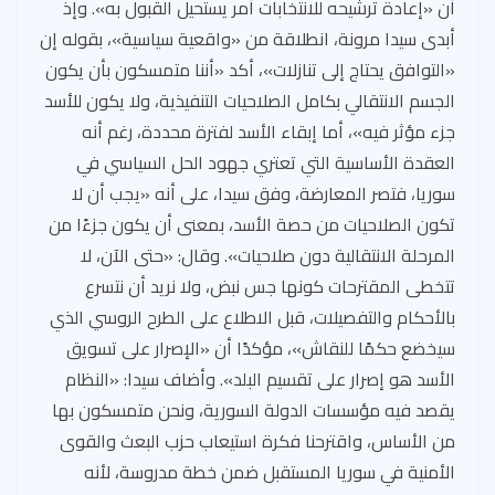
أن «إعادة ترشيحه للانتخابات أمر يستحيل القبول به». وإذ
أبدى سيدا مرونة، انطلاقة من «واقعية سياسية»، بقوله إن
«التوافق يحتاج إلى تنازلات»، أكد «أننا متمسكون بأن يكون
الجسم الانتقالي بكامل الصلاحيات التنفيذية، ولا يكون للأسد
جزء مؤثر فيه»، أما إبقاء الأسد لفترة محددة، رغم أنه
العقدة الأساسية التي تعتري جهود الحل السياسي في
سوريا، فتصر المعارضة، وفق سيدا، على أنه «يجب أن لا
تكون الصلاحيات من حصة الأسد، بمعنى أن يكون جزءًا من
المرحلة الانتقالية دون صلاحيات». وقال: «حتى الآن، لا
تتخطى المقترحات كونها جس نبض، ولا نريد أن نتسرع
بالأحكام والتفصيلات، قبل الاطلاع على الطرح الروسي الذي
سيخضع حكمًا للنقاش»، مؤكدًا أن «الإصرار على تسويق
الأسد هو إصرار على تقسيم البلد». وأضاف سيدا: «النظام
يقصد فيه مؤسسات الدولة السورية، ونحن متمسكون بها
من الأساس، واقترحنا فكرة استيعاب حزب البعث والقوى
الأمنية في سوريا المستقبل ضمن خطة مدروسة، لأنه