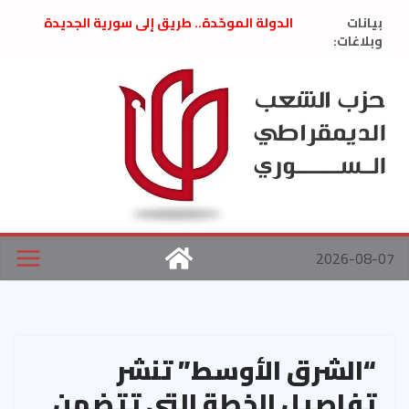
Ski
بيانات
الدولة الموحّدة.. طريق إلى سورية الجديدة
t
وبلاغات:
” تصريح صحفيّ “: تضامن مع د. فداء الحوراني
تعزية بوفاة المناضل حسن عبدالعظيم الأمين
conten
العام السابق لحزب الاتحاد الاشتراكي العربي
الديمقراطي
بلاغ صادر عن اجتماع اللجنة المركزية نيسان
2026
الحرب الأمريكية الإسرائيلية على نظام الملالي
في إيران .. بيان من حزب الشعب الديمقراطي
السوري
2026-08-07
“الشرق الأوسط” تنشر
تفاصيل الخطة التي تتضمن