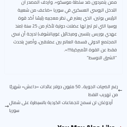
ممن يتمردون ضد سلطة موسكو». وأردف المصدر أن
التدخل الروسي العسكري في سوريا «ضاعف من شعبية
الرئيس بوتين، الذي يعتبر في نظر معجبيه رئيسًا أكد قوة
روسيا التي لم تبرز لها عضلات دولية لأكثر من 25 سنة (منذ
عهدي بوريس يلتسين وميخائيل غورباتشوف) لدرجة أن نسي
المجتمع الدولي قسمة العالم بين عملاقين، وأصبح يتحدث
فقط عن القوة الأميركية!!!».
“الشرق الاوسط”
رغم الضربات الجوية.. 50 مليون دولار عائدات «داعش» شهريًا
من تهريب النفط
أردوغان: لن نسمح للجماعات الكردية بالسيطرة على شمال
سوريا