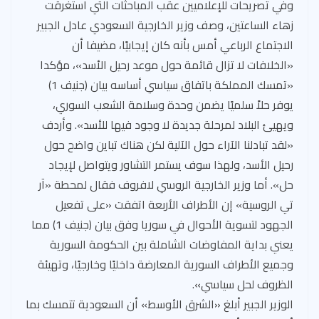
وفي تصريحات للإعلاميين عقب المباحثات التي استغرقت
زهاء الساعتين، وصف وزير الخارجية السعودي عادل الجبير
الاجتماع الرباعي أمس بأنه كان إيجابيًا، مضيفا أن
«الخلافات لا تزال قائمة حول موعد رحيل الأسد»، مؤكدا
«تمسك المملكة باتفاق سياسي أساسه بيان (جنيف 1)
يوفر حلاً سلميًا يضمن وحدة وسلامة الشعب السوري،
ويهيئ البلاد لمرحلة جديدة لا وجود فيها للأسد». وأردف
«لقد تبادلنا الآراء حول الآلية لكن هناك تباين واضح حول
رحيل الأسد، ولهذا سوف يستمر التشاور ويتواصل لإيجاد
حل». أما وزير الخارجية الروسي لافروف فقال لمحطة «آر
تي الروسية» إن الأطراف الأربعة اتفقت «على تفعيل
الجهود لتسوية الأحوال في سوريا وفق بيان (جنيف 1) مما
يعني بداية المفاوضات الشاملة بين الحكومة السورية
وجميع الأطراف السورية المعارضة داخليًا وخارجيًا، وتهيئة
الظروف لحل سياسي».
الوزير الجبير أبلغ «الشرق الأوسط» أن السعودية تتمسك بما