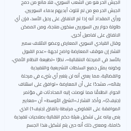
الجيش الحر هو من الشعب السوري، فلا مانع من دمج
الجيش الحر مع من لم تتلوث أيديهم بدماء السوريين.
ورأى المقداد أنه إذا تم الاتفاق على رحيل الأسد، فإن أي
طاولة حوار بين السوريين ستكون منتجة، ومن الممكن
الاتفاق على تفاصيل أخرى.
وقال القيادي السوري المعارض وعضو الائتلاف سمير
النشار إن موقف المعارضة واضح لجهة «عدم القبول
بالأسد في المرحلة الانتقالية»، نظرًا «لطبيعة النظام الأمني،
وكونه يمثل جميع السلطات التشريعية والتنفيذية
والقضائية، مما يعني أنه لن يتغير أي شيء في مرحلة
بقائه»، مشددًا على أن المعارضة «توافق على استئناف
الحوار، انطلاقًا مما توصلت إليه المحادثات في مؤتمر
(جنيف2)». وأكد النشار لـ«الشرق الأوسط» أن «معايير
الموافقة على التفاوض، مرتبطة باتفاق (جنيف1) الذي
ينص بيانه على تشكيل هيئة حكم انتقالية بصلاحيات تنفيذية
كاملة، ومعنى ذلك أنه حين يتم تشكيل هذا الجسم