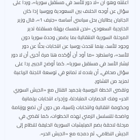
أعلنته وهو أن «لا دور للأسد في مستقبل سوريا»، وردا على
سؤال عن أوجه الخلاف بين السعودية وروسيا إذا كان
الجانبان يطالبان بحل سياسي أساسه «جنيف 1»، قال وزير
الخارجية السعودي «نحن نتمسك بهيئة مستقلة تدير
المرحلة السورية الانتقالية بما يضمن وحدة سوريا دون
وجود للأسد، بينما تتحدث روسيا عن انتخابات بحثًا عن دور
للأسد»، واستطرد «ما أود أن أؤكده هنا مرة أخرى أن لا دور
لبشار الأسد في مستقبل سوريا». كما أوضح الجبير, ردا على
سؤال صحافي, أن بلاده لا تمانع في توسعة اللجنة الرباعية
لمزيد من التشاور.
وتقضي الخطة الروسية بتجميد القتال مع «الجيش السوري
الحر» وفك الحصارات المتبادلة، وإجراء انتخابات برلمانية
وحكومة انتقالية وانتخابات رئاسية، من دون أن تضع روزنامة
واضحة للتسلسل الزمني لهذه الخطوات، كما تقضي في
مرحلة لاحقة بضم الميليشيات السورية الحليفة للنظام إلى
الجيش النظامي، ثم دمجه مع «الجيش الحر».