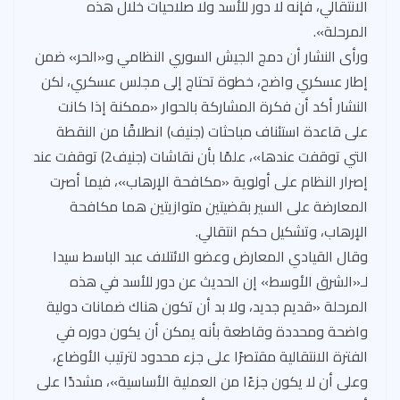
الانتقالي، فإنه لا دور للأسد ولا صلاحيات خلال هذه
المرحلة».
ورأى النشار أن دمج الجيش السوري النظامي و«الحر» ضمن
إطار عسكري واضح، خطوة تحتاج إلى مجلس عسكري، لكن
النشار أكد أن فكرة المشاركة بالحوار «ممكنة إذا كانت
على قاعدة استئناف مباحثات (جنيف) انطلاقًا من النقطة
التي توقفت عندها»، علمًا بأن نقاشات (جنيف2) توقفت عند
إصرار النظام على أولوية «مكافحة الإرهاب»، فيما أصرت
المعارضة على السير بقضيتين متوازيتين هما مكافحة
الإرهاب، وتشكيل حكم انتقالي.
وقال القيادي المعارض وعضو الائتلاف عبد الباسط سيدا
لـ«الشرق الأوسط» إن الحديث عن دور للأسد في هذه
المرحلة «قديم جديد، ولا بد أن تكون هناك ضمانات دولية
واضحة ومحددة وقاطعة بأنه يمكن أن يكون دوره في
الفترة الانتقالية مقتصرًا على جزء محدود لترتيب الأوضاع،
وعلى أن لا يكون جزءًا من العملية الأساسية»، مشددًا على