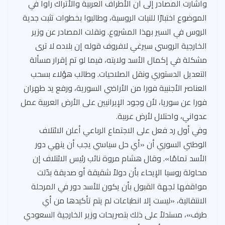
وأشارت المصادر إلى أن الأطراف العربية والأتراك رأوا في
الموضوع اختبارًا للنيات الروسية، وطالبوا بخطوات تثبت جدية
الروس في السير بهذا المشروع. ونقلت المصادر عن وزير
الخارجية الروسي سيرغي لافروف قوله إن بلاده لا ترى
مشكلة في إكمال الأسد ولايته، فيما لو تم إقرار مسألة
التعديل الدستوري ونقل الصلاحيات. وطالب هؤلاء بسحب
العناصر الأجنبية فورا من الأراضي السورية، ورفع يد طهران
فورا عن سوريا، لأن وجود الإيرانيين على الأرض العربية عمل
عدواني، واحتلال لأرض عربية.
وفي أول رد فعل على الاجتماع الرباعي أعلن الائتلاف
الوطني السوري أن «أي حل سياسي يجب أن ينهي دور
الأسد تمامًا». وقال هشام مروة نائب رئيس الائتلاف إن
محاولة روسيا الإيحاء بأن دولاً شقيقة أو صديقة بدّلت
مواقفها لجهة القبول بأن يكون للأسد دور في المرحلة
الانتقالية، «ليست إلا انطباعات لم يتم تأكيدها من أي
طرف»، مستدلاً على ذلك بتصريحات وزير الخارجية السعودي