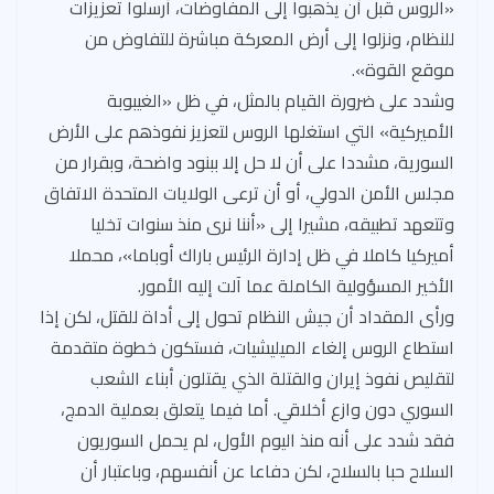
«الروس قبل أن يذهبوا إلى المفاوضات، أرسلوا تعزيزات
للنظام، ونزلوا إلى أرض المعركة مباشرة للتفاوض من
موقع القوة».
وشدد على ضرورة القيام بالمثل، في ظل «الغيبوبة
الأميركية» التي استغلها الروس لتعزيز نفوذهم على الأرض
السورية، مشددا على أن لا حل إلا ببنود واضحة، وبقرار من
مجلس الأمن الدولي، أو أن ترعى الولايات المتحدة الاتفاق
وتتعهد تطبيقه، مشيرا إلى «أننا نرى منذ سنوات تخليا
أميركيا كاملا في ظل إدارة الرئيس باراك أوباما»، محملا
الأخير المسؤولية الكاملة عما آلت إليه الأمور.
ورأى المقداد أن جيش النظام تحول إلى أداة للقتل، لكن إذا
استطاع الروس إلغاء الميليشيات، فستكون خطوة متقدمة
لتقليص نفوذ إيران والقتلة الذي يقتلون أبناء الشعب
السوري دون وازع أخلاقي. أما فيما يتعلق بعملية الدمج،
فقد شدد على أنه منذ اليوم الأول، لم يحمل السوريون
السلاح حبا بالسلاح، لكن دفاعا عن أنفسهم، وباعتبار أن