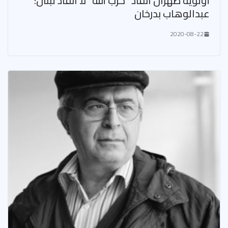
أولوية طهران انقاذ “حزب الله” لا انقاذ لبنان:
عبدالوهاب بدرخان
2020-08-22