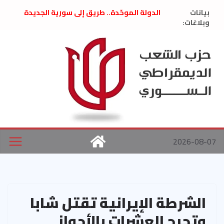
Ski
بيانات
الدولة الموحّدة.. طريق إلى سورية الجديدة
t
وبلاغات:
” تصريح صحفيّ “: تضامن مع د. فداء الحوراني
تعزية بوفاة المناضل حسن عبدالعظيم الأمين
conten
العام السابق لحزب الاتحاد الاشتراكي العربي
الديمقراطي
بلاغ صادر عن اجتماع اللجنة المركزية نيسان
2026
الحرب الأمريكية الإسرائيلية على نظام الملالي
في إيران .. بيان من حزب الشعب الديمقراطي
السوري
2026-08-07
الشرطة الإيرانية تقتل شابا
وتجرح العشرات بالأحواز