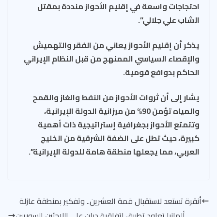
احتجاجات واسعة في إقليم الأحواز منددة بمقتل
الشاب علي جلالي”.
يذكر أن إقليم الأحواز يعاني من الفقر والتهميش
والإقصاء السياسي الممنهج من قبل النظام الإيراني
الحاكم بدوافع قومية.
يشار إلى أن ثروات الأحواز من النفط والغاز والقمح
والمياه تؤمن 90% من ميزانية الدولة الإيرانية،
وتتمتع الأحواز بجغرافية إستراتيجية ذات أهمية
كبيرة، حيث تطل على الضفة الشرقية من الخليج
العربي، مما يجعلها منطقة هامة للدولة الإيرانية”.
أنقرة تستعد لاستقبال قمة العشرين.. وتفكير بمنطقة عازلة
ألمانيا تعاود تطبيق اتفاقية دبلن على اللاجئين السوريين