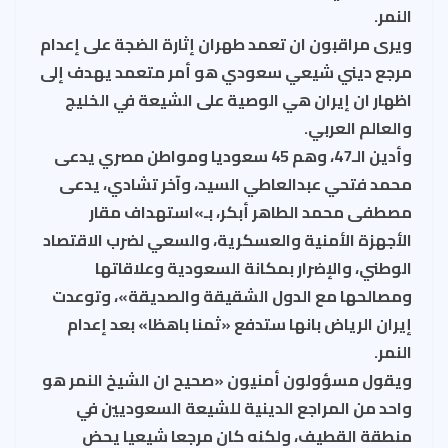
النمر.
ويرى مراقبون ان تعمد طهران إثارة الضجة على إعدام
مرجع ديني شيعي سعودي هو أمر متعمد يهدف إلى
اظهار ان إيران هي الوصية على الشيعة في الخليج
والعالم العربي.
وأدين الـ47، وهم 45 سعوديا ومواطن مصري يدعى
محمد فتحي عبدالعاطي السيد، وآخر تشادي، يدعى
مصطفى محمد الطاهر أبكر، بـ»استهداف مقار
الأجهزة الأمنية والعسكرية، والسعي لضرب الاقتصاد
الوطني، والإضرار بمكانة السعودية وعلاقاتها
ومصالحها مع الدول الشقيقة والصديقة»، وتوعدت
إيران الرياض بانها ستدفع «ثمنا باهظا» بعد إعدام
النمر.
ويقول مسؤولون أمنيون «صحيح ان الشيخ النمر هو
واحد من المراجع الدينية للشيعة السعوديين في
منطقة القطيف، ولكنه كان مرجعا شيعيا يحض