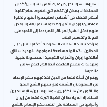
بـ»الإرهاب» والتحريض عليه أمس السبت، يؤكد ان
المملكة لا يمكن ان تخضع لأي ضغوط لمنع تنفيذ
أحكام القضاء في أشخاص استهدفوا أمنها وقتلوا
مواطنيها ورجال الأمن وهددوا استقرارها، والبعض
منهم (مثل الشيخ نمر باقر النمر) دعا إلى التمرد على
الدولة وتقسيم البلاد.
ويؤكد تنفيذ السلطات السعودية أحكام القتل على
المدانين الـ47 انها مستعدة لمواجهة التهديدات التي
أطلقتها إيران والأحزاب الشيعية المحسوبة عليها،
وتهديدات تنظيم القاعدة أيضا التي اعدم 44 من
عناصرها.
ورغم ان ثلاثة فقط من الذين نفذ فيهم حكم الإعدام
من السعوديين الشيعة (من بينهم الشيخ النمر)
والباقون من «التكفريين» و»الإرهابيين» الإسلاميين
السنة، إلا انه يلاحظ ان الضجة اثيرت فقط من إيران
وأحزابها في المنطقة على تنفيذ حكم الإعدام بالشيخ