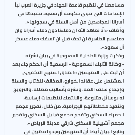
مسامعنا في تنظيم قاعدة الجهاد في جزيرة العرب نبأ
الإعدامات التي تنوي حكومة آل سعود تنفيذها في
أسرانا المجاهدين من أهل السنة في سجونها».
وأضاف «انّا نعاهد الله ان دماءنا دون دماء أسرانا وان
دماءهم الطاهرة لن تجف قبل ان تسفك دماء عسكر
آل سعود»..
وذكرت وزارة الداخلية السعودية في بيان نشرته
«وكالة الأنباء السعودية» الرسمية أن الحكم جاء بعد
أن ثبت على المتهمين «اعتناق المنهج التكفيري
المشتمل على عقائد الخوارج، المخالف للكتاب والسنة
وإجماع سلف الأمة، ونشره بأساليب مضللة، والترويج
له بوسائل متنوعة، والانتماء لتنظيمات إرهابية،
وتنفيذ مخططاتهم الإجرامية، من خلال: تفجير مجمع
الحمراء السكني وتفجير مجمع فينيل السكني وتفجير
مجمع أشبيلية السكني شرقي مدينة الرياض».
وتابع البيان أيضا أن المتهمين وجدوا مذنبين في