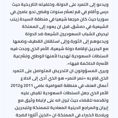
ويدعو إلى التمرد على الدولة، وخلفيته التاريخية حيث
درس وأقام في قم لعشر سنوات وقضى نحو عامين في
سوريا حيث كان مرجعا شيعيا في منطقة السيدة زينب
الشيعية في دمشق، قبل ان يعود إلى المملكة
ليحرض الشباب السعوديين الشيعة ضد الدولة
ويدعوهم إلى الثورة وإلى استقلال القطيف وضمها
مع البحرين لإقامة دولة شيعية، الأمر الذي وجدت فيه
السلطات السعودية تهديدا لأمنها الوطني ولشرعية
الأسرة الحاكمة فيها».
ويرى المسؤولون ان التحريض المتواصل على التمرد
الذي قام به «نمر النمر» هو الذي أدى إلى اندلاع
أعمال العنف في منطقة العوامية عامي 2011 و2012
الأمر الذي جعل السلطات السعودية تقبض عليه
وتقدمه للقضاء حيث تبين انه على ارتباط وثيق مع
إيران والمراجع الدينية المعادية للمملكة وللبحرين.
ويلاحظ الخبراء في المملكة ان «الذين أثاروا الضجة