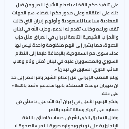
على تنفيذ حكم القضاء باعدام الشيخ النمر ومن قبل
ذلك على اعتقاله وعلى صدور حكم القضاء، هم الجهات
المعادية سياسيا للسعودية وأولهم إيران التي كانت
تقف وراءه وكانت تقدم له الدعم، وحزب الله في لبنان
والأحزاب الشيعية التابعة لإيران في العراق مثل حزب
الدعوة، مما يشير إلى انهم منظومة واحدة ليس لها
عداء سوى مع السعودية، بالإضافة طبعا إلى النظام
السوري والمحسوبين عليه في لبنان (مثل وئام وهاب
النائب الدرزي السابق في لبنان)».
وبلغ الغضب الإيراني من إعدام الشيخ باقر النمر إلى حد
ان طهران توعدت المملكة بانها ستدفع «ثمنا باهظا»
على ذلك.
ونشر الزعيم الأعلى في إيران آية الله علي خامنئي في
حسابه على تويتر رسالة تشيد بالنمر.
وقال التعليق الذي نشر في حساب خامنئي باللغة
الإنجليزية على تويتر وبجواره صورة للنمر «الصحوة لا