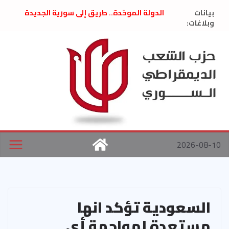
Ski
بيانات
الدولة الموحّدة.. طريق إلى سورية الجديدة
t
وبلاغات:
” تصريح صحفيّ “: تضامن مع د. فداء الحوراني
تعزية بوفاة المناضل حسن عبدالعظيم الأمين
conten
العام السابق لحزب الاتحاد الاشتراكي العربي
الديمقراطي
بلاغ صادر عن اجتماع اللجنة المركزية نيسان
2026
الحرب الأمريكية الإسرائيلية على نظام الملالي
في إيران .. بيان من حزب الشعب الديمقراطي
السوري
2026-08-10
السعودية تؤكد انها
مستعدة لمواجهة أي