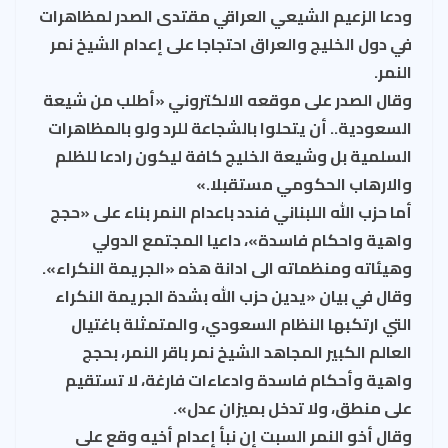
ودعا الزعيم الشيعي العراقي مقتدى الصدر لمظاهرات
في دول الخليج والعراق احتجاجا على إعدام الشيخ نمر
النمر.
وقال الصدر على موقعه الالكتروني «أطلب من شيعة
السعودية.. أن يتحلوا بالشجاعة للرد ولو بالمظاهرات
السلمية بل وشيعة الخليج كافة ليكون رادعا للظلم
والارهاب الحكومي مستقبلا.»
أما حزب الله اللبناني فندد باعدام النمر بناء على «حجج
واهية واحكام فاسدة»، داعيا المجتمع الدولي
وهيئاته ومنظماته الى ادانة هذه «الجريمة النكراء».
وقال في بيان «يدين حزب الله بشدة الجريمة النكراء
التي ارتكبها النظام السعودي، والمتمثلة باغتيال
العالم الكبير المجاهد الشيخ نمر باقر النمر، بحجج
واهية وأحكام فاسدة وادعاءات فارغة، لا تستقيم
على منطق، ولا تدخل بميزان عدل».
وقال أخو النمر السبت إن نبأ إعدام أخيه وقع على