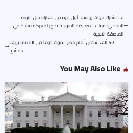
ar
er
ea
gr
e
at
ail
e
es
ds
a
b
s
قد تشارك قوات روسية لأول مرة في معارك جبل النوبة
t
m
o
A
الساحلي: قوات المعارضة السورية تجهز لمعركة مشاة في
ok
p
العاصفة الثلجية
p
40 ألف شخص أمام خطر الموت جوعاً في #مضايا بريف
دمشق
You May Also Like