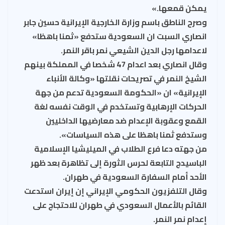
يمكن قمعها.»
وصرح الناطق باسم وزارة الخارجية الإيرانية حسين جابر
انصاري السبت ان السعودية ستدفع «ثمنا باهظا»
لاعدامها رجل الدين الشيعي نمر باقر النمر.
وقال انصاري بعد اعدام 47 شخصا في المملكة بينهم
الشيخ النمر في تصريحات نقلتها «وكالة الأنباء
الإيرانية» ان «الحكومة السعودية تدعم من جهة
الحركات الإرهابية وتستخدم في الوقت نفسه لغة
القمع وعقوبة الإعدام ضد معارضيها الداخليين
وستدفع ثمنا باهظا على هذه السياسات».
من جهته دعا فرع الطلاب في الميليشيا الإسلامية
الباسيدج التابعة لحرس الثورة إلى تظاهرة بعد ظهر
الأحد أمام السفارة السعودية في طهران.
وقال التلفزيون الحكومي الإيراني إن إيران استدعت
القائم بالأعمال السعودي في طهران للاحتجاج على
إعدام نمر النمر.