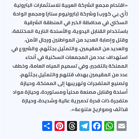
«اقتحام مجمع الشركة العربية للاستثمارات البترولية
(أي بي كورب) وشركة (بتروليوم سنتر) ومجمع الواحة
السكني في محافظة الخبر في المنطقة الشرقية
باستخدام القنابل اليدوية، والأسلحة النارية المختلفة،
وقتل وإصابة العديد من المواطنين ورجال الأمن،
والعديد من المقيمين، والتمثيل بجثثهم، والشروع في
استهداف عدد من المجمعات السكنية في أنحاء
المملكة بالتفجير، وفي تسميم المياه العامة، وخطف
عدد من المقيمين بهدف قتلهم والتمثيل بجثثهم،
وتصنيع المتفجرات وتهريبها إلى المملكة، وحيازة
أسلحة وقنابل مصنعة محلياً ومستوردة، وحيازة مواد
متفجرة ذات قدرة تدميرية عالية وشديدة، وحيازة
قذائف وصواريخ متنوعة».
S
Pi
T
Te
F
W
E
h
nt
hr
le
ac
h
m