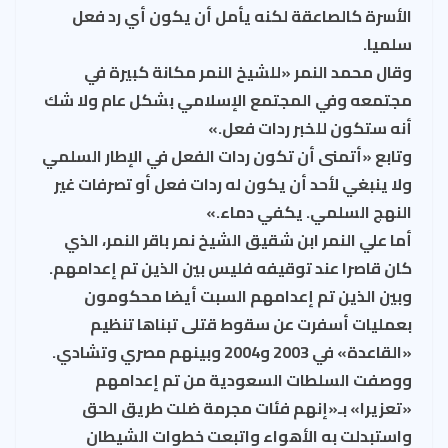
الأسرة كالصاعقة لكنه يأمل أن يكون أي رد فعل
سلميا.
وقال محمد النمر «للشيخ النمر مكانة كبيرة في
مجتمعه وفي المجتمع الإسلامي بشكل عام ولا شك
أنه ستكون للخبر ردات فعل.»
وتابع «أتمنى أن تكون ردات الفعل في الإطار السلمي
ولا ينبغي لأحد أن يكون له ردات فعل أو تصرفات غير
النهج السلمي. يكفي دماء.»
أما علي النمر ابن شقيق الشيخ نمر باقر النمر، الذي
كان قاصرا عند توقيفه فليس بين الذين تم إعدامهم.
وبين الذين تم إعدامهم السبت أيضا محكومون
بعمليات أسفرت عن سقوط قتلى تبناها تنظيم
«القاعدة» في 2003 و2004 وبينهم مصري وتشادي.
ووصفت السلطات السعودية من تم إعدامهم
«تعزيرا» بـ«إنهم فئات مجرمة ضلت طريق الحق
واستبدلت به الأهواء واتبعت خطوات الشيطان