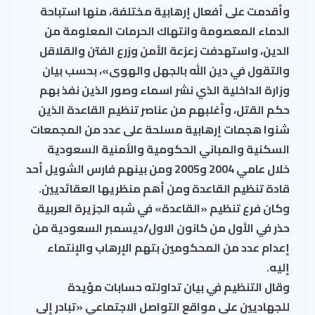
وأقدمت على أفعال إرهابية مختلفة، منها استباحة
الدماء المعصومة وانتهاك الحرمات المعلومة من
الدين، واستهدفت زعزعة الأمن وزرع الفتن والقلاقل
والتقول في دين الله بالجهل والهوى»، بحسب بيان
وزارة الداخلية الذي نشر اسماء وصور الذين نفذ بهم
حكم القتل، وأغلبهم من عناصر تنظيم القاعدة الذين
شنوا هجمات إرهابية مسلحة على عدد من المجمعات
السكنية والمباني الحكومية والأمنية السعودية
خلال عامي 2004 و2005 ومن بينهم فارس الشويل أحد
قادة تنظيم القاعدة ومن أهم منظريها العقائديين.
وكان فرع تنظيم «القاعدة» في شبه الجزيرة العربية
حذر في الأول من كانون الاول/ديسمبر السعودية من
إعدام عدد من المحكومين بتهم الإرهاب والإنتماء
إليه.
وقال التنظيم في بيان تداولته حسابات مؤيدة
للجهاديين على مواقع التواصل الاجتماعي «تبادر إلى