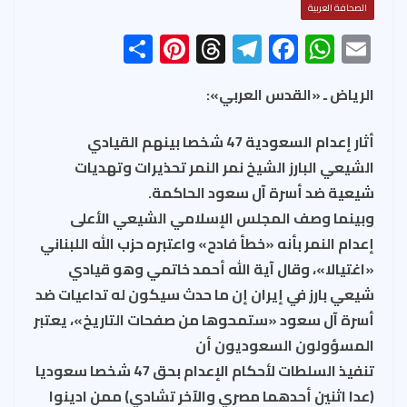
الصحافة العربية
S
Pi
T
Te
F
W
E
h
nt
hr
le
ac
h
m
ar
er
ea
gr
e
at
ail
الرياض ـ «القدس العربي»:
e
es
ds
a
b
s
أثار إعدام السعودية 47 شخصا بينهم القيادي
t
m
o
A
الشيعي البارز الشيخ نمر النمر تحذيرات وتهديات
ok
p
شيعية ضد أسرة آل سعود الحاكمة.
p
وبينما وصف المجلس الإسلامي الشيعي الأعلى
إعدام النمر بأنه «خطأ فادح» واعتبره حزب الله اللبناني
«اغتيالا»، وقال آية الله أحمد خاتمي وهو قيادي
شيعي بارز في إيران إن ما حدث سيكون له تداعيات ضد
أسرة آل سعود «ستمحوها من صفحات التاريخ»، يعتبر
المسؤولون السعوديون أن
تنفيذ السلطات لأحكام الإعدام بحق 47 شخصا سعوديا
(عدا اثنين أحدهما مصري والآخر تشادي) ممن ادينوا