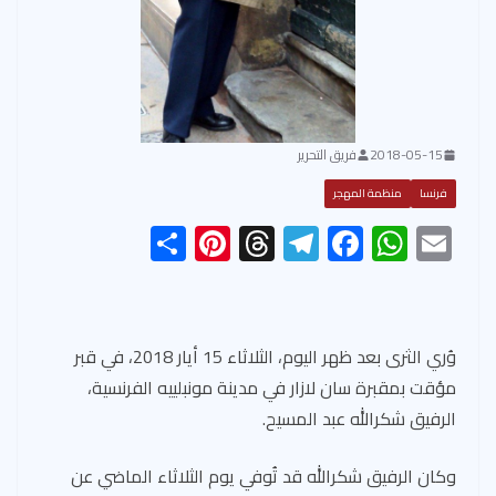
2018-05-15
فريق التحرير
فرنسا
منظمة المهجر
S
Pi
T
Te
F
W
E
h
nt
hr
le
ac
h
m
ar
er
ea
gr
e
at
ail
e
es
ds
a
b
s
وُري الثرى بعد ظهر اليوم، الثلاثاء 15 أيار 2018، في قبر
t
m
o
A
مؤقت بمقبرة سان لازار في مدينة مونبلييه الفرنسية،
ok
p
الرفيق شكرالله عبد المسيح.
p
وكان الرفيق شكرالله قد تُوفي يوم الثلاثاء الماضي عن