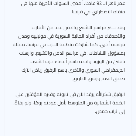
عمر ناهز الـ 92 عامـًا، أمضى السنوات الأخيرة منها في
منفاه الاضطراري في فرنسا.
وقد حضر مراسم التشييع والدفن عدد من الأقارب
والأصدقاء من أفراد الجالية السورية في مونبلييه ومدن
فرنسية أخرى. كما شاركت منظمة الحزب في فرنسا، ممثلة
بمسؤول النشاطات، في مراسم الدفن والتشييع. وارسلت
باقتين من الورود واحدة باسم أعضاء حزب الشعب
الديمقراطي السوري والأخرى باسم الرفيق رياض الترك
صديق العمر ورفيق الطريق.
الرفيق شكرالله يرقد الآن في تابوته وقبره المؤقتين على
الضفة الشمالية من المتوسط بأمل عودته يومًا، ولو رفاةً،
إلى تراب حمص.