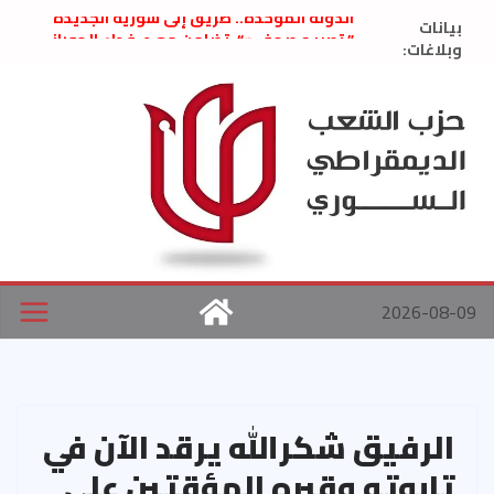
Ski
الدولة الموحّدة.. طريق إلى سورية الجديدة
بيانات
t
” تصريح صحفيّ “: تضامن مع د. فداء الحوراني
وبلاغات:
تعزية بوفاة المناضل حسن عبدالعظيم الأمين
conten
العام السابق لحزب الاتحاد الاشتراكي العربي
الديمقراطي
بلاغ صادر عن اجتماع اللجنة المركزية نيسان
2026
الحرب الأمريكية الإسرائيلية على نظام الملالي
في إيران .. بيان من حزب الشعب الديمقراطي
السوري
2026-08-09
الرفيق شكرالله يرقد الآن في
تابوته وقبره المؤقتين على