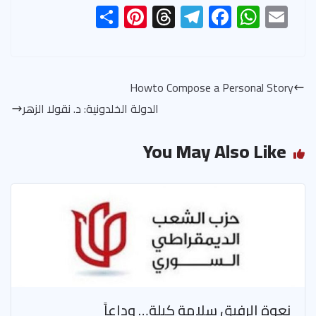
S
Pi
T
Te
F
W
E
h
nt
hr
le
ac
h
m
ar
er
ea
gr
e
at
ail
e
es
ds
a
b
s
Howto Compose a Personal Story
t
m
o
A
الدولة الخلدونية: د. نقولا الزهر
ok
p
p
You May Also Like
نعوة الرفيق سلامة كيلة… وداعاً