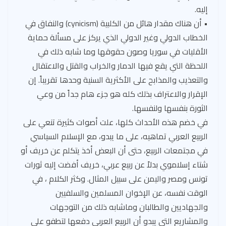
إليه.
• أن هناك مقدار هائل من الكلبية (cynicism) والنفاق في
الخطاب الدولي وغير الدولي الذي يركز على مسألة حماية
الأقليات في سوريا وصون حقوقها وما شابه ذلك في
اللحظة التي يقع فيها الدمار والخراب والقتل والاعتقال
والتعذيب والمذابح على الأكثرية السنية وحدها تقريباً. إن
الإقرار والاعتراف بذلك كله هو جزء هام جداً من وعي
الثورة بنفسها ولنفسها.
في خضم هذه الأحداث كلها، علت أصوات كثيرة تنعي على
الربيع العربي تماهيه، على ما يبدو، مع الإسلام السياسي
في مجتمعات الربيع، حتى أن البعض أخذ يتكلم عن خريف أو
شتاء إسلاموي بدلاً عن ربيع عربي، خريف أفضت إليه ثورات
تونس ومصر واليمن على سبيل المثال. وكثر الكلام ، في
الوقت نفسه، عن الإخوان المسلمين والسلفيين
والجهاديين والطالبان وماشابه ذلك من التوجهات
والمشاريع التي يبدو أن الربيع العربي دفعها لتطفو على