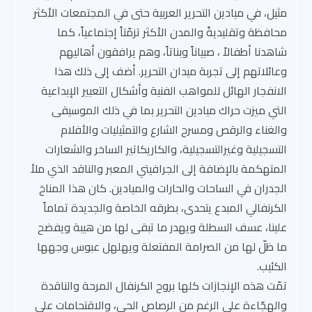
مثيل، في ميادين التحرير العربية حتى في المجتمعات الأكثر
محافظة وتقليديةً والمدن الأكثر تزمّتاً إجتماعياً، كما
شاهدنا أطفالاً ، صبياناً وبناتاً، وهم يرافقون أهاليهم
وعائلاتهم إلى تجربة ميدان التحرير. أضف إلى ذلك هذا
الانفجار الهائل للمواهب الفنية وأشكال التعبير الإبداعية
التي ميزت حراك ميادين التحرير بما في ذلك الموسيقى
والغناء والرقص ومسرح الشارع والتمثيليات والأفلام
التسجيلية وغيرالتسجيلية، والكاريكاتير الساخر والشعارات
المتهكمة بالإضافة إلى الجرافيتي المعبر والناقد الذي ملأ
الجدران في الساحات والحارات والميادين. كان هذا المناخ
الكرنفالي المبدع يتحدى، بطرقه الخاصة والجديدة تماماً
علينا، عسف السطلة ويهدر ما تبقى لها من هيبة ويفضح
ما ظلّ لها من الصرامة المفتعلة ويهلهل عبوس وجهها
الكئيب.
تمّت هذه الإنجازات كلها بروح الكرنفال المرحة والناقدة
والهجّاءة على الرغم من الرصاص الحي، والاقتحامات على