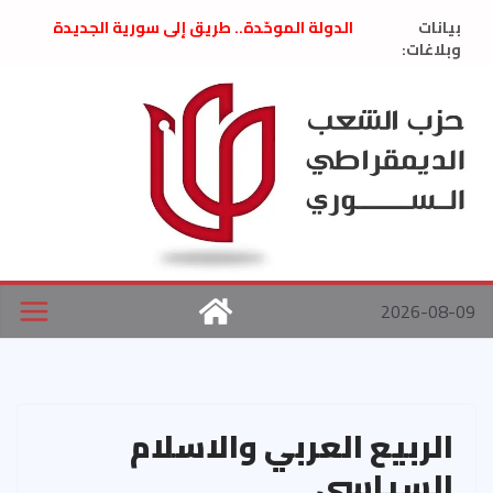
Ski
بيانات
الدولة الموحّدة.. طريق إلى سورية الجديدة
t
وبلاغات:
” تصريح صحفيّ “: تضامن مع د. فداء الحوراني
تعزية بوفاة المناضل حسن عبدالعظيم الأمين
conten
العام السابق لحزب الاتحاد الاشتراكي العربي
الديمقراطي
بلاغ صادر عن اجتماع اللجنة المركزية نيسان
2026
الحرب الأمريكية الإسرائيلية على نظام الملالي
في إيران .. بيان من حزب الشعب الديمقراطي
السوري
2026-08-09
الربيع العربي والاسلام
السياسي