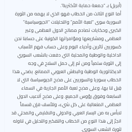
(أبريل) بـ “جمعة حماية الأكثرية”.
أما النوع الثالث من الخطاب فهو الذي لا يهمه من الثورة
السورية سوى “لعبة الأمم” والتحليلات “الجيوسياسية”
الكبرى وحكايات تصادم مصالح الدول العظمى وغير
العظمى ومشاريعها ومؤامراتها الكونية على حسابنا نحن
كسوريين ثائرين وأحياء اليوم وعلى حساب فهم الأسباب
الداخلية والوطنية والمحلية التي دفعت بالشعب السوري
إلى الثورة سلمياً ومن ثم إلى حمل السلاح في وجه
الديكتاتورية الوطنية والبطش العروبي الممانع. يضحي هذا
الخطاب بسوريا والسوريين على مذبح الجيوسياسة التي لا
قِبل لنا بها، وعلى مذبح لعبة الأمم الجارية في السماء
السابعة وفوق رؤوس الجميع. وعلى مذبح آلاعيب الدول
العظمى المتعالية على كل شيء، وللأسف فإن قسماً
لابأس به من اليسار العربي والدولي والاقليمي والمحلي قد
انجرّ إلى هذا النوع من الخطاب والتفكير والتحليل في تناوله
لثورة الشعب السوري.