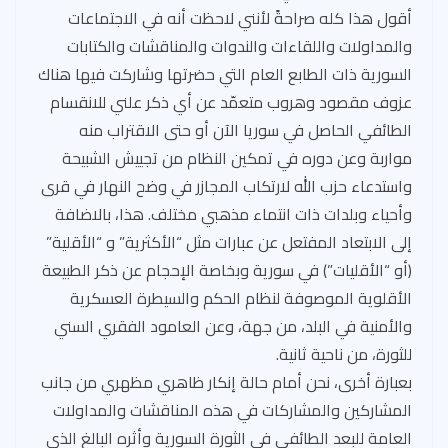
أقول هذا كله صراحةً لأنني لاحظت أنه في الاجتماعات
والمداولات واللقاءات والندوات والمناقشات والكتابات
السورية ذات الطابع العام التي حضرتها وشاركت فيها هناك
عزوف مقصود وهروب متعمّد عن أي ذكر علني للانقسام
الطائفي الحاصل في سوريا الآن أو حتى الاقتراب منه
مواربة وعن دوره في تمكين النظام من تجييش الشبيحة
واستدعاء حزب الله لارتكاب المجازر في وضح النهار في قرى
وأحياء وبلدات ذات انتماء مذهبي مختلف. هذا، بالاضافة
إلى الابتعاد المفتعل عن عبارات مثل “الأكثرية” و “الأقلية”
(أو “الأقليات”) في سورية وبخاصة الإحجام عن ذكر الطبيعة
الأقلوية الموصوفة لنظام الحكم والسيطرة العسكرية
والأمنية في البلد، من جهة، وعن العامود الفقري السني
للثورة، من ناحية ثانية.
بعبارة أخرى، نحن أمام حالة إنكار ظاهري مظهري من جانب
المشاركين والمشاركات في هذه المناقشات والمداولات
العامة للبعد الطائفي في الثورة السورية وأثره البالغ الذي