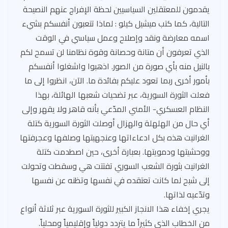
يقدمون للمعتقلين السياسيين لحظة الإفراج عنهم النصيحة
التالية، كما كتب ميشيل كيلو : لماذا تتعبون أنفسكم بشيء
اسمه معارضة ونقد وإصلاح وعمل سياسي في الوقت
الذي تعرفون أن متانة وحصانة وقوة نظامنا لن تسمح لكم
بالنيل منه بأي صورة من الصور. اذهبوا واشغلوا أنفسكم
بأمور أخرى ربما تعود عليكم بفائدة ما. الآن، انظروا إلى ما
فعلت الثورة السورية، عبر تضحيات شعبها الهائلة، بهذا
النظام العسكري- الأمني المدّعي بأنه قاهر ولا يقهر وإلى
أي حال من الهلهلة والهزال أوصلت الثورة السورية كتلة
الغرانيت هذه بكل ادعاءاتها وعنجهيتها وصلفها وعجرفتها
ووحشيتها ودمويتها. بعبارة أخرى، حين اصطدمت كتلة
الغرانيت بثورة الشعب السوري تفتتت هي وسقطت وتحولت
إلى شبح لما كانت تعتقده في نفسها وتظنه عن نفسها
وتدّعيه لذاتها.
يجري إخفاء هذا الانجاز الكبير للثورة السورية عبر ثلاثة أنواع
من الخطاب الذي كثيراً ما يتردد دولياً وإقليمياً ومحلياً.