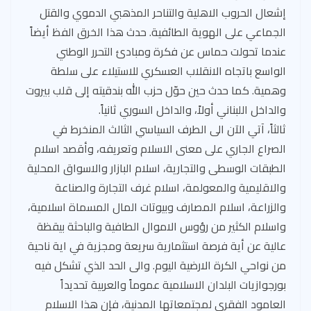
إشعال الحروب الاهلية والتناحر المذهبي الدموي والقتل
الجماعي على الهوية الطائفية. حدث هذا الخرق الفظ أيضاً
عندما تحولت حماس عن فكرة ومبادئ التحرر الوطني
الواسع باتجاه الانقلاب العسكري للاستيلاء على سلطة
وهمية. كما حدث حين حوّل حزب الله بندقيته إلى قلب بيروت
والداخل اللبناني أولاً، والداخل السوري ثانياً.
ثالثاً، آتي الآن الى الطرف السياسي الثالث المنخرط في
الصراع الجاري على معنى الاسلام وتعريفه، وأقصد اسلام
الطبقات الوسطى والتجارية، اسلام البازار والاسواق المحلية
والاقليمية والمعولمة، اسلام غرف التجارة والصناعة
والزراعة، اسلام المصارف وبيوتات المال المسماة اسلامية،
واسلام الكثير من رؤوس الاموال الطافية والباحثة بيقظة
عالية عن أية فرصة استثمارية سريعة ومجزية في اية ناحية
من نواحي الكرة الارضية اليوم. والى الحد الذي تشكل فيه
بورجوازيات البلدان الاسلامية عموماً والعربية تحديداً
العامود الفقري لمجتمعاتها المدنية، فإن هذا الاسلام