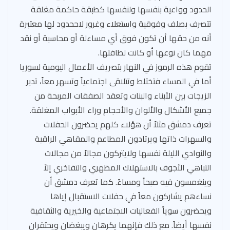
الحدود وواعية بنفسها ولنفسها كطبقة حاكمة مغلقة
تتصرف بصلف وفوقية واستعلاء وغرور لاححدود لها معتبرة
أنه من حقها أن تكون فوق أي مساءلة أو محاسبة أو نقد
مهما كان نوعها أو كانت لطافتها.
تقوم هذه الرموز في النهار بتصريف الأعمال اليومية لسوريا
أما في المساء فتختلط وتتلاقى اجتماعياً وتسهر معاً، تدبر
الزيجات بين الأبناء والبنات وتعقد الصفقات المربحة من
جميع الأشكال والألوان والأحجام وراء الأبواب المغلقة.
تعرف دمشق مثلاً أن هؤلاء كلهم يحضرون الحفلات
والسهرات ذاتها ويرتادون المطاعم والمقاهي الراقية
والنوادي الليلة نفسها ولايتركون مجالاً من مجالات
التباهي الأجوف بالاستهلاك المظهري والتفاخري إلاّ
وينغمسون فيه صبحاً ومساءً. كما تعرف دمشق أن
نساءهم يشاركون معاً في حفلات الاستقبال إياها
ويحضرون سوياً الفعاليات الاجتماعية والخيرية والثقافية
نفسها أيضاً. مع ذلك فإنهما يكرهان ويبغضان ويحتقران