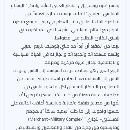
t
m
o
A
يحسم أمره وينتقل إلى التنظير العلني للسُّنة ولفكر ” الإسلام
ok
p
السياسي البزنسي” للكاتب يوسف حجازي تعقيباً على
p
محاضرة القاها صادق جلال العظم في برلين. موقع قنطرة
للحوار مع العالم الاسلامي ينشر هنا نص المحاضرة حتى
يتسنى للقارئ الاطلاع على محتواها.
لربما من المفيد أن أبدأ مداخلتي بتوصيف للربيع العربي
ولأهم مستجداته وتجديداته وإنجازاته في الحياة السياسية
والاجتماعية لبلدان عربية مركزية ومهمة.
الربيع العربي هو ببساطة عودة السياسة إلى الناس وعودة
الناس إلى السياسة بعد اغتراب وابتعاد طويلين بسبب من
المصادرة والاحتكار المديدين لكل ما هو سياسي في
مجتمعات عربية معينة من جانب نخب عسكرية ومن لفّ
لفّها من مصالح طبقية وتجارية وبيزنسية أغلقت الدائرة على
نفسها وتحولت إلى ما كنت أسميه سابقاً “بالمجمع
العسكري-التجاري” (Merchant-Military Complex)
ومايسميه جيل جديد من النقاد والمعلقين والنشطاء في