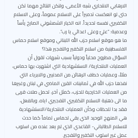
الارهابي الانتحاري شبه الأعمى، ولتكن النتائج مهما تكن
حتى لو انعكست تدميراً على الاسلام عموماً، وعلى الاسلام
التكفيري نفسه تحديداً. انه الخيار الشمشوني الصارخ يأساً
وعدمية: “عليّ وعلى اعدائي يا رب”.
ما هو موقع اسلام حزب الله اللبناني وموقع اسلام حماس
الفلسطينية من اسلام التكفير والتفجير هذا؟
السؤال مطروح محلياً ودولياً بسبب شبهات تقول أن
العمليات الانتحارية/ الاستشهادية التي اشتهرت بها حماس،
مثلاً، وعمليات خطف الرهائن من المدنيين والابرياء التي
نفذها حزب الله في ثمانينات القرن الماضي في لبنان وغيرها
من العمليات الخارجية للحزب، كمثل آخر، تحمل صلات قربى
ما الى ذهنية الاسلام التكفيري التفجيري اياه. وبالفعل،
فقد بدا للحظات وكأن العمليات الانتحارية/الاستشهادية
هي المنهج الوحيد الذي بقي لحماس تماماً كما حدث
للاسلام الطالباني- القاعدي الذي لم يعد عنده من اسلوب
عمل غير اسلوب التكفير والتفجير.