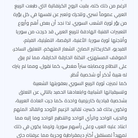
الرغم من ذلك كله، بقيت الروح الكرنفالية التي طبعت الربيع
العربي عموماً تسري وتتحرك وتعبر عن نفسها في كل بؤرة
من بؤر ثورة الشعب السوري. لذا نجد أن بعض أهم وأروع
التعبيرات الفنية الهادفة للربيع العربي قد خرجت من سوريا
وأنتجتها ثورة سوريا: الأغنية، الرقصة، التمثيلية، الفيلم،
الفيديو، الكاريكاتير الصارخ، الشعار المتهكم، التعليق الساخر،
الموقف المستهزئ، النكتة الحارقة الخارقة، مما لم يبق
على النظام وعصابته ستراً مغطى، كما نقول، ومما لم يترك
له هيبة تُذكر أو شخصية تُنظر.
كما تميزت ثورة الربيع السوري بعفويتها الشعبية
وتنسيقياتها الشبابية وابتعادها الحميد بالتالي عن التعلق
بشخصية قيادية كاريزمية واحدة ،كما جرت العادة العربية،
وتكون بذلك قد كسرت تقاليد الزعيم الأوحد والقائد الملهم
والحزب الواحد والرأي الواحد والتنظيم الواحد وما إليه مما
اعتاد عليه العرب وعلى رأسهم سوريا. ولربما يكون في ذلك
تمهيداً لمستقبل أكثر ديمقراطية وحرية مما عرفناه حتى