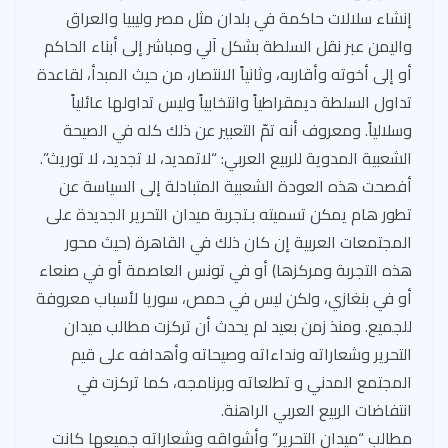
إنشاء سلالات حاكمة في بلدان مثل مصر وليبيا والعراق
واليمن عبر نقل السلطة بشكل آلي ومباشر إلى أبناء الحاكم
أو إلى أخوته وأقاربه، وثانياً الانتصار، من حيث المبدأ، لقاعدة
تداول السلطة ديمقراطياً وانتخابياً وليس تداولها عائلياً
وسلالياً. ومعروف أنه تمّ التعبير عن ذلك كله في الصيحة
الشعبية المدوية للربيع العربي: “لاتمديد، لا تجديد، لا توريث”.
أفصحت هذه العودة الشعبية المتبادلة إلى السياسة عن
تطور هام يمكن تسميته بـتجربة ميدان التحرير الجديدة على
المجتمعات العربية إن كان ذلك في القاهرة (حيث محور
هذه التجربة ومركزها) أو في تونس العاصمة أو في صنعاء
أو في بنغازي، ولكن ليس في حمص، سوريا لأسباب معروفة
للجميع. ومنذ زمن بعيد لم يحدث أن تركزت مطالب ميدان
التحرير وشعاراته ونداءاته وصيحاته وأهدافه على قيم
المجتمع المدني و تطلعاته وبرنامجه، كما تركزت في
انتفاضات الربيع العربي الراهنة.
مطالب “ميدان التحرير” وأشواقه وشعاراته جميعها كانت