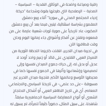
راقية وصياغة واضحة في الوثائق النقدية – السياسية –
المدنية – الإصلاحية التي طرحتها بقوة وشجاعة “حركة
إحياء المجتمع المدني في سوريا” أثناء ربيع دمشق
المقموع بشراسة استثنائية، ليتبين فيما بعد أن ربيع دمشق
المكبوت عاد تاريخياً على صورة ثورات شعبية عارمة على من
قمعوه وتفتح عن أفكار وأشواق جاء زمانها اليوم وحان
وقت قطافها الآن.
في تجربة ميدان التحرير، انتقلت كاريزما اللحظة الثورية من
التمركز العربي التقليدي على قائد أو زعيم واحد أوحد لا
عديل أو بديل له، إلى حراك جموع الميدان نفسها وإلى
تصميمها وإشعاعها وأثرها في الجموع نفسها كما في
محيطها الأوسع وعالمها الأكبر. فتجربة ميدان التحرير غير
مسبوقة –على حد علمي- في تاريخنا السياسي والاجتماعي
المعاصر، أي في تاريخ التظاهر العربي أو أشكال الاحتجاج
الشعبي أو أنواع المعارضة السياسية الجماهيرية سابقاً.
شاهدنا، على سبيل المثال، حضوراً كثيفاً للمرأة، لم يسبق له