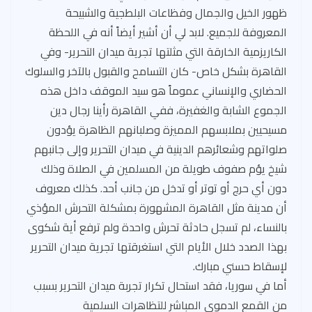
ظهور الخيل والجمال وفظاعات البلطجية والشبيحة
المعروفة للجميع. لابد لي أن أشير أيضاً أنه في اللحظة
الكاريزمية الخارقة التي مثلتها تجرية ميدان التحرير- وفي
القاهرة بشكل خاص- كان التسامح والقبول بالآخر والسلوك
الحضاري والإنساني عموماً هو سيد الموقف داخل هذه
الجموع الشابة والغفيرة، ففي القاهرة رأينا رجال دين
مسيحيين بملابسهم المميزة وصلبانهم الظاهرة يؤدون
صلواتهم وشعائرهم الدينية في ميدان التحرير وإلى جانبهم
شيخ يؤم صفوف طويلة من المسلمين في الصلاة وذلك
دون أي حرج أو توتر أو تدخل من جانب أحد. كذلك معروف
أن مدينة مثل القاهرة المشهورة بمشكلة التحرش المؤذي
بالنساء، لم تسجل حادثة تحرش واحدة ولم ترفع أية شكوى
بهذا الصدد خلال الأيام التي استغرقتها تجرية ميدان التحرير
لإسقاط حسني مبارك.
أما في سوريا، فقد استحال تكرار تجربة ميدان التحرير بسبب
من القمع الدموي المباشر للتظاهرات السلمية