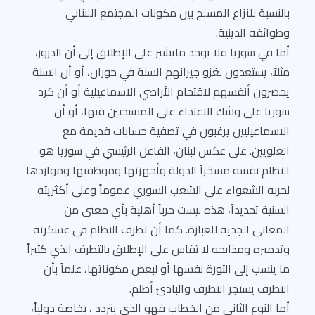
بالنسبة للنزاع المسلح بين مكونات المجتمع اللبناني
وطوائفه الدينية.
أما في سوريا فلا يوجد مايشير على الإطلاق إلى أن الدروز،
مثلاً، يستعدون لغزو جيرانهم السنة في حوران، أو أن السنة
يحضرون أنفسهم لاقتحام الأراضي الاسماعيلية أو أن كرد
سوريا على وشك الاعتداء على المسيحيين فيها، أو أن
الاسماعيليين يرغبون في تصفية حسابات قديمة مع
العلويين. على عكس لبنان، الفاعل الرئيسي في سوريا هو
النظام نفسه مسخراً الدولة وأجهزتها وموظفيها ومواردها
لحربه الشعواء على الشعب السوري عموماً وعلى أكثريته
السنية تحديداً، هذه ليست حرباً أهلية بأي معنى من
المعاني الجدية للعبارة. كما أن تطرف النظام في عسكرته
وتدميره ومذابحه لا تقاس على الإطلاق بالتطرف الذي كثيراً
ما ينسب إلى الثورة نفسها أو لبعض مكوناتها، علماً بأن
التطرف يستجر التطرف والبادئ أظلم.
أما النوع الثاني من الخطاب فهو الذي يتردد ، بخاصة دولياً،