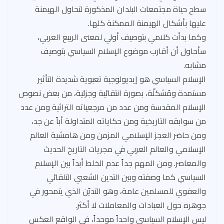
سطح حياة مجتمعات البلدان المذكورة لتحاول الهيمنة
عليها بأشكال الهيمنة الممكنة كلها.
وكما بدأت كلامي بتوصيف أولي لمعنى الربيع العربي،
سأحاول أن أقارب موضوع الإسلام السياسي بتوصيف
مشابه.
الإسلام السياسي هو إيديولوجية تعبوية شديدة التأثير
مستمدة ومُشكلّة، بصورة انتقائية وجزئية، من بعض نصوص
الإسلام المقدسة ومن عدد من مرجعياته التراثية ومن عدد
من سوابقه التاريخية ومن حكاياته المتداولة أباً عن جد،
ومن حاضر العجز الإسلامي المزمن ومن هامشية العالم
الإسلامي والعالم العربي في مجريات التاريخ الحديث
والمعاصر. ومن المهم جداً عدم الخلط أبداً بين الإسلام
السياسي كما وصفته وبين التدين الشعبي التلقائي
والعفوي للمسلمين عامة، وهو التديّن الذي يتمحور في
جوهره حول العبادات والمعاملات لا أكثر.
ليس الإسلام السياسي واحداً موحداً، في الواقع العكس