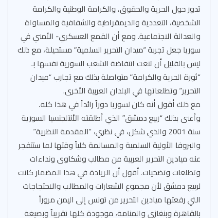
تدور حول الحرية والحقوق، والكرامة الوطنية والكرامة
الشخصية، التعددية والديمقراطية والشفافية والمساواة
والعدالة الاجتماعية. ومع أن القمع العسكري- الأمني في
سوريا جعل تجربة “ميدان التحرير السلمية” مستحيلة، مع ذلك
ليس بالقليل أن تنعت انتفاضة الشعب السورية نفسها بـ
“ثورة الحرية والكرامة” متواصلة بذلك مع تجارب “ميدان
التحرير” وتطلعاتها في البلدان العربية الأخرى.
مع ذلك أقول أنه كان لسوريا دوراً رائداً في هذا كله.
وأعنى بذلك “ربيع دمشق” الذي أطلقته الأنتلجنسيا السورية
سنة 2001 والذي شكل، في نظري، “المقدمة النظرية”
والبروفا الأولية السلمية والمسالمة كلياً وقتها لما ستتفجر
عنه ميادين التحرير العربية من مطالب وشكاوى ونداءات
وتطلعات وتضحيات. أقول أن الريادة في هذا المضمار كانت
لربيع دمشق لأن مجموع الشعارات والمطالب والاحتجاجات
التي رفعتها ميادين التحرير من تونس إلى اليمن مروراً
بالقاهرة وبنغازي والمنامة، موجودة كلها تقريباً وبصيغة