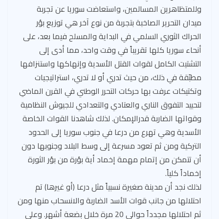
وللمتظاهرين المسالمين، واستعاضت سوريا عن تجربة
ميدان التحرير الصاخبة بتجربة من نوع آخر هي توزيع بؤر
الحراك الثوري السلمي في البداية والمسلح فيما بعد، على
أنحاء سوريا كلها تقريباً في وقت واحد، مما أدى إلى
التشتيت الكامل لقوات القتل الأسدية وإنهاكها واستنزافها
مطبّقة في ذلك، من حيث تدري أو لا تدري، استراتيجيات
وتكتيكات عرفت بها حركات التحرر الوطني في القرن الماضي
لتحييد التفوق الناري والعتادي والتعدادي للجيوش النظامية
وقواتها الضاربة قدرالإمكان. لذلك شاهدنا القوات الخاصة
الأسدية وهي تهرع من درعا في جنوب سوريا إلى الحدود
التركية ومن ثم تعود مسرعة إلى وسط البلاد وجنوبها دون
أن تتمكن من إتمام مهمة إخماد أية بؤرة من بؤر الثورة
إخماداً كلياً.
لذلك نجد أن مدينة صغيرة نسبياً مثل درعا (أو غيرها) تم
احتلالها من جانب قوات الأسد الضاربة والانسحاب منها ومن
ثم احتلالها مجدداً حوالي 20 مرة خلال بضعة أشهر. وعلى