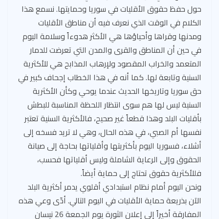
حول حفظ حقوق الأقليات في سوريا وحمايتها. نسمع هذا
الكلام في الوقت الذي نعرف فيه أن مناطق الأقليات
ومدنها وقراها وأحياؤها هي الأكثر هدوءاً وسلامة اليوم
في حين أن المناطق والقرى والمدن التي تعرضت للدمار
المتعمد والخراب المقصود ولإرهاب المذابح هي للأكثرية
السنية وتابعة لها. كما أنه في هذا الخطاب إجحاف كبير في
حق سوريا وتاريخها الحديث عندما يوحي وكأن الأكثرية
السنية ليس لها هم سوى انتظار اللحظة المناسبة للبطش
بأقليات البلد وهذا قطعاً غير صحيح، فالأكثرية السنية تعتبر
نفسها أم الصبي، في هذه الحال، وهي لا تريد فسخه إلى
أشلاء، فسوريا اليوم بأكثريتها وأقلياتها بحاجة إلى صيانة
الحقوق وإلى الرعاية الشاملة وليس أقلياتها فحسب،
فللأكثرية حقوق تحتاج إلى حماية أيضاً.
ونحن اليوم أمام نظام استبدادي أقلوي يدمر أكثرية البلد
الآن بذريعة حماية الأقليات في اليوم التالي. أدّى وعي هذه
المفارقة أخيراً إلى إعلان الثورة يوم الجمعة 26 نيسان