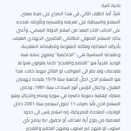
ناحية ثانية.
ثانياً، أما الطَرَف الثاني في هذا الصراع على ضبط معنى
الاسلام والسيطرة على تعريفه وتفسيره وتأويله، فنجده
على الجانب الآخر البعيد من اسلام الدولة الرسمي، وأعني
بذلك الاسلام الاصولي الطالباني التكفيري الجهادي العنيف،
بأجزائه المتكثرة وفئاته المتنوعة وتنظيماته المتفرعة،
وعقيدته الاساسية هي: “الحاكمية” ومنهج عمله شبه
الوحيد تقريباً هو “التكفير والتفجير” (كما يقولون هم) بلا
مقدمات وبلا نظر الى العواقب او النتائج مهما كانت. هذا
هو الاسلام الذي احتلّ الكعبة سنة 1979 بقيادة جهيمان
العتيبي، واغتال الرئيس أنور السادات سنة 1981، وخاض
معارك ارهابية دموية خاسرة في سوريا ومصر والجزائر، وهو
الاسلام الذي نفّذ ضربات 11 ايلول/سبتمبر سنة 2001 داخل
الولايات المتحدة الامريكية، إنه اسلام يئس الى حدود
العدمية من بلوغ أية اهداف أو تحقيق اية برامج بأي
اسلوب او منهج غير اسلوب ومنهج التكفير والتفجير