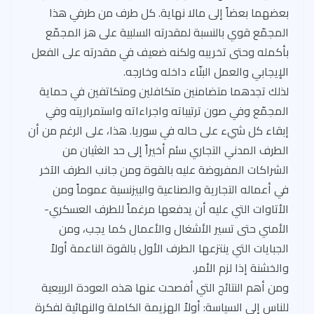
بعضهما بعضاً إلى مالا نهاية. كل طرف من طرفي هذا
المجمّع قوي بالنسبة لمقدرته السلبية على هز المجمّع
بأكمله وحتى تخريبه ولكنه ضعيف في مقدرته على الفعل
الإيجابي والعمل البنّاء داخله وخارجه.
لذلك تجدهما متضامنين متكافلين ومتكاتفين في حماية
المجمّع وفي صون ترتيباته واجراءاته واستمراريته وفي
إبقاء كل شيء على حاله في سوريا. هذا، على الرغم من أن
الطرف المدني التجاري سئم أخيراً إلى حد الغثيان من
الشراكات المفروضة عليه بالقوة ومن جانب الطرف الآخر
في أعماله التجارية والصناعية والبيزنسية عموماً ومن
الأتاوات التي عليه أن يدفعها مرغماً للطرف العسكري-
الأمني حتى تسير الأشغال والأعمال كما يجب، ومن
الجبايات التي ينتزعها الطرف الأول بالقوة الناعمة أولاً
والخشنة إذا لزم الأمر.
ومن أهم النتائج التي أفصحت عنها هذه العودة الربيعية
للناس إلى السياسة: أولاً الهزيمة الكاملة والنهائية لفكرة