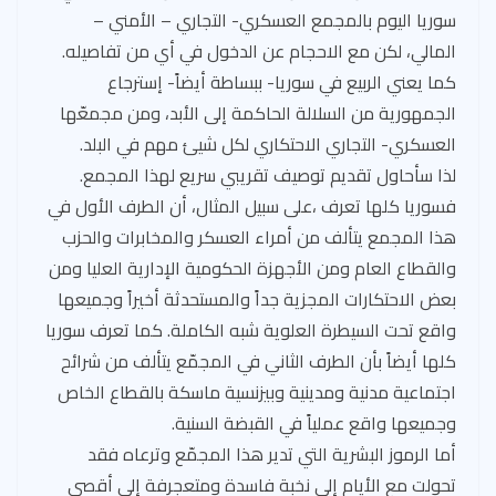
سوريا اليوم بالمجمع العسكري- التجاري – الأمني –
المالي، لكن مع الاحجام عن الدخول في أي من تفاصيله.
كما يعني الربيع في سوريا- ببساطة أيضاً- إسترجاع
الجمهورية من السلالة الحاكمة إلى الأبد، ومن مجمعّها
العسكري- التجاري الاحتكاري لكل شيئ مهم في البلد.
لذا سأحاول تقديم توصيف تقريبي سريع لهذا المجمع.
فسوريا كلها تعرف ،على سبيل المثال، أن الطرف الأول في
هذا المجمع يتألف من أمراء العسكر والمخابرات والحزب
والقطاع العام ومن الأجهزة الحكومية الإدارية العليا ومن
بعض الاحتكارات المجزية جداً والمستحدثة أخيراً وجميعها
واقع تحت السيطرة العلوية شبه الكاملة. كما تعرف سوريا
كلها أيضاً بأن الطرف الثاني في المجمّع يتألف من شرائح
اجتماعية مدنية ومدينية وبيزنسية ماسكة بالقطاع الخاص
وجميعها واقع عملياً في القبضة السنية.
أما الرموز البشرية التي تدير هذا المجمّع وترعاه فقد
تحولت مع الأيام إلى نخبة فاسدة ومتعجرفة إلى أقصى