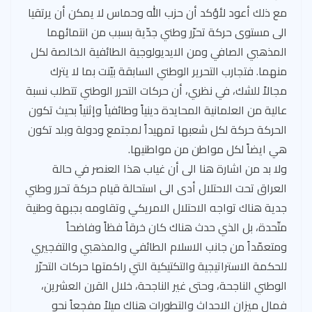
مع ذلك أعود لأؤكد أن حزب الله وحماس لا يمكن أن يرتقيا
الى مستوى حركة تحرّر وطني جدّية بسبب من انتمائهما
المذهبي الصافي ومن الايديولوجية الطائفية الخالصة لكل
منهما. فتجارب التحرير الوطني السابقة بيّنت بما لا يترك
مجالاً للشك، في نظري، أن حركات التحرر الوطني تتطلب نسبة
عالية من العلمانية المحايدة دينياً وطائفياً وإثنياً بحيث تكون
الحركة حركة لكل شعبها تمهيداً لمجتمع ودولة وبلد تكون
هي ايضاً لكل مواطن من مواطنيها.
ولا بد من اشارة هنا الى أن غياب هذا العنصر في حالة
العراق تحت الاحتلال أدى الى استحالة قيام حركة تحرر وطني
جدية هناك تواجه الاحتلال الامريكي وتقاومه بجبهة وطنية
متّحدة، بل الذي حدث هناك كان خرقاً فظاً وفاضحاً
ومتعمّداً من جانب الاسلام الطائفي والمذهبي والتفجيري
للحكمة الاستراتيجية والتكتيكية التي راكمتها حركات التحرّر
الوطني الناجحة، وحتى غير الناجحة، خلال القرن العشرين،
فمال ميزان الاحداث والتطورات هناك ميلاً مفجعاً نحو