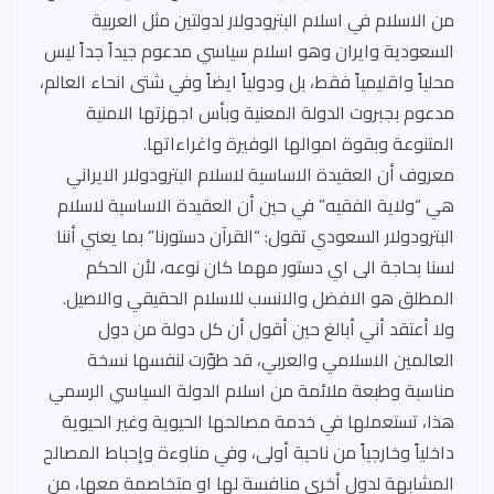
من الاسلام في اسلام البترودولار لدولتين مثل العربية
السعودية وايران وهو اسلام سياسي مدعوم جيداً جداً ليس
محلياً واقليمياً فقط، بل ودولياً ايضاً وفي شتى انحاء العالم،
مدعوم بجبروت الدولة المعنية وبأس اجهزتها الامنية
المتنوعة وبقوة اموالها الوفيرة واغراءاتها.
معروف أن العقيدة الاساسية لاسلام البترودولار الايراني
هي “ولاية الفقيه” في حين أن العقيدة الاساسية لاسلام
البترودولار السعودي تقول: “القرآن دستورنا” بما يعني أننا
لسنا بحاجة الى اي دستور مهما كان نوعه، لأن الحكم
المطلق هو الافضل والانسب للاسلام الحقيقي والاصيل.
ولا أعتقد أني أبالغ حين أقول أن كل دولة من دول
العالمين الاسلامي والعربي، قد طوّرت لنفسها نسخة
مناسبة وطبعة ملائمة من اسلام الدولة السياسي الرسمي
هذا، تستعملها في خدمة مصالحها الحيوية وغير الحيوية
داخلياً وخارجياً من ناحية أولى، وفي مناوءة وإحباط المصالح
المشابهة لدول أخرى منافسة لها او متخاصمة معها، من