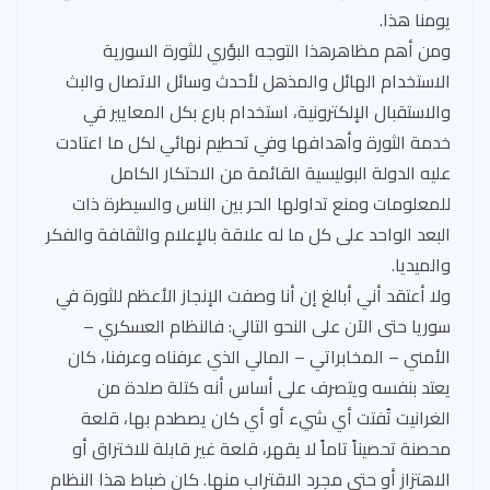
يومنا هذا.
ومن أهم مظاهرهذا التوجه البؤري للثورة السورية
الاستخدام الهائل والمذهل لأحدث وسائل الاتصال والبث
والاستقبال الإلكترونية، استخدام بارع بكل المعايير في
خدمة الثورة وأهدافها وفي تحطيم نهائي لكل ما اعتادت
عليه الدولة البوليسية القائمة من الاحتكار الكامل
للمعلومات ومنع تداولها الحر بين الناس والسيطرة ذات
البعد الواحد على كل ما له علاقة بالإعلام والثقافة والفكر
والميديا.
ولا أعتقد أني أبالغ إن أنا وصفت الإنجاز الأعظم للثورة في
سوريا حتى الآن على النحو التالي: فالنظام العسكري –
الأمني – المخابراتي – المالي الذي عرفناه وعرفنا، كان
يعتد بنفسه ويتصرف على أساس أنه كتلة صلدة من
الغرانيت تُفتت أي شيء أو أي كان يصطدم بها، قلعة
محصنة تحصيناً تاماً لا يقهر، قلعة غير قابلة للاختراق أو
الاهتزاز أو حتى مجرد الاقتراب منها. كان ضباط هذا النظام