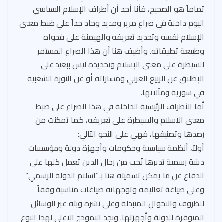
تماماً هو الصحيح، فأنا أجد أن أطراف الإسلام السياسي
اليوم داخلة في صراع مرير ومديد وحاد جداً علي ضبط معنى
الإسلام نفسه وتحديد تعريفه والهيمنة على فحواه
وطبيعة تطبيقاته. وأضيف هنا أن هذا الصراع المستمر
للسيطرة على معنى الإسلام وتحديده ليس ببعيد على
الإطلاق عن الربيع العربي ومساراته أو عن الثورة الشعبية
في سورية ومآلاتها.
أما الأطراف الرئيسية الداخلة في هذا الصراع على ضبط
معنى الاسلام والسيطرة على تعريفه، كما تمكنت من
رصدها وتصنيفها، فهي على النحو التالي:
أولاً، أنظمة سياسية وحكومات وأجهزة دولة ومؤسسات
دينية رسمية تديرها نُخب من رجال الدين تعمل كلها على
الدفاع عن ما يمكن تسميته هنا بـ”اسلام الدولة الرسمي”
وعلى صياغة تعاليمه وتوجهاته صياغات مناسبة وفقاً
للظروف والاحوال المتبدلة وعلى نشره وبثه عبر الوسائل
المتوفرة للدولة وأجهزتها. ونجد النموذج الاعلى لهذا النوع