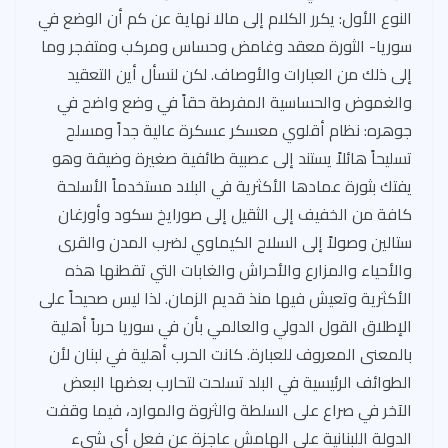
النوع الأول: يكرر الكلام إلى مالا نهاية عن كم أن الوضع في
سوريا- الثورة معقد وغامض وحساس ومركب ومتفجر وما
إلى ذلك من العبارات والأوصاف. لكن لنسأل أين التعقيد
والغموض والحساسية المفرطة حقاً في وضع واضح في
جوهره: نظام أقلوي معسكر عسكرة عالية جداً ومسلح
تسليحاً هائلاً يستند إلى عصبية طائفية صغيرة وضيقة وهو
يفتك بثورة عمادها الأكثرية في البلاد مستخدماً الأسلحة
كافة من الخفيف إلى الثقيل إلى صورايخ سكود وأورغان
ستالين وصولاً إلى السلاح الكيماوي لضرب المدن والقرى
والأحياء والمزارع والأحراش والغابات التي تقطنها هذه
الأكثرية وتعيش فيها منذ قديم الزمان. لذا ليس صحيحاً على
الإطلاق القول الدولي والعالمي بأن في سوريا حرباً أهلية
بالمعنى المعروف للعبارة. كانت الحرب أهلية في لبنان لأن
الطوائف الرئيسية في البلد تسلحت لتحارب بعضها البعض
الآخر في صراع على السلطة والثروة والموارد، فيما وقفت
الدولة اللبنانية على الهامش عاجزة عن فعل أي شيء