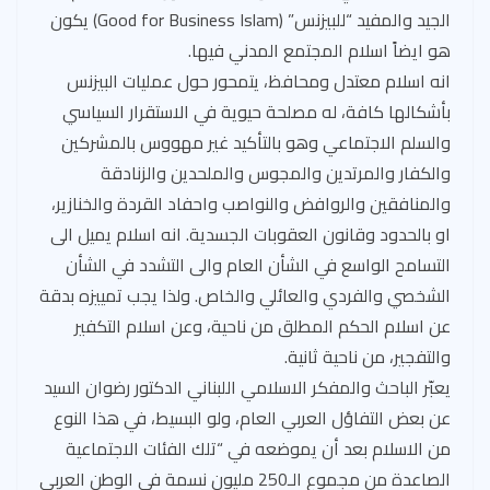
الجيد والمفيد “للبيزنس” (Good for Business Islam) يكون
هو ايضاً اسلام المجتمع المدني فيها.
انه اسلام معتدل ومحافظ، يتمحور حول عمليات البيزنس
بأشكالها كافة، له مصلحة حيوية في الاستقرار السياسي
والسلم الاجتماعي وهو بالتأكيد غير مهووس بالمشركين
والكفار والمرتدين والمجوس والملحدين والزنادقة
والمنافقين والروافض والنواصب واحفاد القردة والخنازير،
او بالحدود وقانون العقوبات الجسدية. انه اسلام يميل الى
التسامح الواسع في الشأن العام والى التشدد في الشأن
الشخصي والفردي والعائلي والخاص. ولذا يجب تمييزه بدقة
عن اسلام الحكم المطلق من ناحية، وعن اسلام التكفير
والتفجير، من ناحية ثانية.
يعبّر الباحث والمفكر الاسلامي اللبناني الدكتور رضوان السيد
عن بعض التفاؤل العربي العام، ولو البسيط، في هذا النوع
من الاسلام بعد أن يموضعه في “تلك الفئات الاجتماعية
الصاعدة من مجموع الـ250 مليون نسمة في الوطن العربي