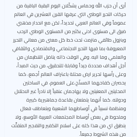
أرى أن حزب الله وحماس يشكّلان اليوم البقية الباقية من
حركات التحرر الوطني التي عرفها القرن العشرين في العالم
عموماً وفي العالم العربي تحديداً، لكن مع انحدار مذهبي
ضيق الى مستوى ادنى بكثير من المستوى الوطني الرحب
وبنزول طائفي متزمت تحت خط كل معنى من معاني التحرر
المعروفة بما فيها التحرر الاجتماعي والاقتصادي والثقافي
والعلمي وما اليه. وفي الوقت ذاته يناضل التنظيمان من
أجل أهداف محددة جيداً وقابلة للتحقيق، من حيث المبدأ،
وعلى رأسها تحرير ارض محتلة باعتراف العالم أجمع، كما
يحصران كفاحهما المسلّح،على العموم، في الساحتين
المحليتين المعنيتين ولا يهاجمان عنفياً إلا نادراً غير الاحتلال
ودولته. كما أنهما يتمتعان بقاعدة جماهيرية كبيرة
ومنظمة نسبياً في أوساطهما الشعبية وبتعاطف فعال
وملحوظ في بعض أوساط المجتمعات العربية الأوسع، ولا
ينطبق اي من هذا كله على اسلام التكفير والتفجير المتفلِّت
من هذه الشروط جميعاً.