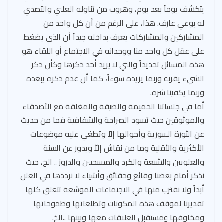
يتكشف يوماً بعد يوم، وهروب من تناوله العلني والتصدي
له بوعي عارف. هذا، على الرغم من أن كل واحد من
المشاركين والمشاركات يعرف بداخله جيداً أن الذي يضغط
على عقل كل واحد منا ووجدانه في الاجتماع أو اللقاء هو
هذه المسائل تحديداً والتي لا يريد أحد ذكرها وكأن ذكر
الشيء يقربه وربما يزيده سوءاً، كما أن عدم ذكره يبعده
وربما يكفينا شره.
أما في جلساتنا الحميمة والضيقة والمغلقة مع الأصدقاء
والموثوقين حيث تسود الصراحة والشفافية فما من حديث
عن الثورة السورية وأحوالها إلاّ وتطغي عليه موضوعات
الأكثرية والأقلية وما من نقاش إلاّ ويدور عن السنة
والعلويين والشيعة والكرد والمسيحيين والدروز .. الخ، حيث
نذكر أمام بعضنا وقائع وحقائق وأشياء لا نرددها في العلن
أبداً ولا نقترب منها في الاجتماعات الموسّعة تتعلق كلها
تقديرنا لموقف هذه المكونات وتطلعاتها وطموحاتها
ومخاوفها ومستقبل العلاقات معها وبينها ..الخ.