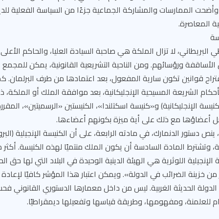
 وأضحت الممارسات والمشاركة الجماعية جزءًا من السياسة الفعلية للد
ة المعاصرة.
سة
البريطاني، لا تزال الملكة هي صاحبة السيادة العليا، والحاكم الأعلى لل
 الأساقفة ورؤسائهم. ومن الناحية التشريعية القانونية، يمكن للمجمع ا
قتراح قوانين تكون سارية المفعول، بعد اعتمادها من طرف البرلمان. ك
حكام الشريعة المسيحية الإنجليكانية، بعد موافقة الملك أو الملكة، ذلك
كنيسة الإنجليكانية) و«كنيسة اسكتلندا»، الكنيستين «الرسميتين»، المقرر
حصل أعضاؤها مع ذلك على أية ميزة بكونهم أعضاءها.
نص دستور الدنمارك، في مادته الرابعة، على أن الكنيسة الإنجيلية (البرو
ة، وتشترط المادة السادسة أن يكون الملك منتميًا لهذه الكنيسة. أكثر من
الإنجيلية اللوثرية هي الهيئة الدينية الوحيدة في البلاد التي لها حق ا
من خزينة الضرائب في الدولة». ويمكن اعتبار هذا المؤشر كافيًا لإعادة 
الدولة الحديثة الغربية. ليس من داخل معمارها الدستوري القانوني فح
ام للعلمنة، ومفهومها، وطريقة قياسها وتفعيلها ديمقراطيًا.