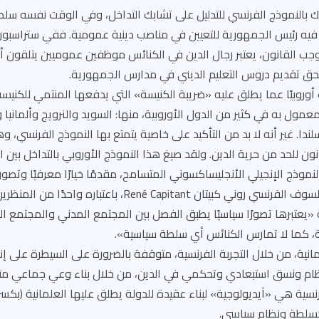
 بالنموذج الفرنسي للتدليل على تشابك التداخل، وفي الوقت نفسه سل
 فيه رئيس الجمهورية للتعيين في مناصب دينية عمومية. ففي ستراسبو
موجب القانون، يعتبر رجال الدين في الكنائس موظفين عموميين يتلقون 
بحق تقديم دروس التعليم الديني في مدارس الجمهورية.
 أوروبيًا عما يطلق عليه «ضريبة الكنيسة» التي يدفعها المنتمي للكنيسة 
عمول به في كثير من الدول الأوروبية، منها: السويد والنرويج وألمانيا و
لندا. غير أنه لا بد من التأكيد على خاصية يتمتع بها النموذج الفرنسي،
انون للحد من حرية الدين. ولقد صيغ هذا النموذج الأوروبي بالتداخل بين ال
وذج الإنجيلي الأنجليساكسوني المتسامح، مقدمًا خيارًا معرفيًا وتصوريًا
مغايرًا، حيث يقدم الفيلسوف الفرنسي روني كبيتان René Capitant، با
نية «يعتبرها تصورًا سياسيًا يطبق الفصل بين المجتمع المدني والمجتمع الد
، كما لا تمارس الكنائس أي سلطة سياسية».
نية، من خلال التجربة الفرنسية، متوقفة بالضرورة على السيطرة على إنتا
م ونسق استبعادي وتحكمي في الدين، من خلال بناء وعي جماعي متحك
كسلطة ونظام سياسي.