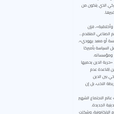
يركي الذي يتكون من
يرها.
وأخلاقية»، فإن
الم الصناعي المتقدم…
7 في المائة هم أعضاء في كنيسة أو معبد يهودي».
ل السياسة بأميركا
ع ومؤسساته.
 «حرية الدين يحميها
ين (قاعدة عدم
خي بين الدين
طة النخب، بل إن
الم الاجتماع الشهير
ينية الجديدة.
م الإلكترونية، وشكلت