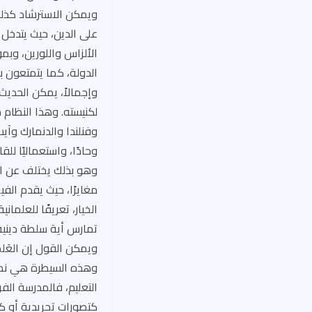
ويمكن الاسترشاد كذلك
على الدين، حيث يتدخل
الألزاس واللورين، وب
الدولة، كما يتمتعون 
وإجمالاً، يمكن الحديث
لكنيسته. وهذا النظام م
وفنلندا والدنمارك وآيس
وحادًا، واستعماليًا للق
وهو بذلك يختلف عن النم
الخيار، تعريفًا للعلما
تمارس أية سلطة دينية
ويمكن القول إن العَلما
وهذه السيطرة هي نظا
كتصورات تجريدية أو 