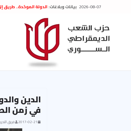
Ski
2026-08-07
بيانات وبلاغات:
الدولة الموحّدة.. طريق إ
t
” تصريح صحفيّ “: تضامن م
تعزية بوفاة المناضل حسن
conten
العام السابق لحزب الاتحاد
الديمقراطي
بلاغ صادر عن اجتماع اللجن
2026
الحرب الأمريكية الإسرائيل
في إيران .. بيان من حزب 
السوري
الدين والدو
في زمن الص
2017-02-21
فريق التحرير