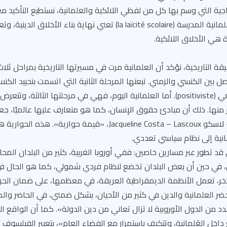
ية التي وسم بها كل من لفظي اللائكية والعلمانية، نستطيع التأكيد م
الأبرز، جون بوبيرو، أن علمانية المدرسة (la laïcité scolaire) تعني نهاية بنا
 هي الأخلاق اللائكية.
ة التاريخية، نؤكد أن العلمانية مرت في مسيرتها التاريخية بمراحل ثلاث:
بين الكنسي والزمني. تبعتها المرحلة الثانية التي اتسمت بتحييد الكن
لتكريس التشريع الوضعي (positiviste). أما العلمانية اليوم، فهي في مرحلتها الثا
نها. ذلك أن مبادئ حقوق الإنسان، كما هو متعارف عليها عالميًا، جعل
حسب جاكلين كوستا – لاسكو Jacqueline Costa – Lascoux، «قيمة حوار
لمانية إلى نظام سياسي تعددي.
ي قد تطور عبر مسارين خاصين: ففي أوروبا الغربية، كثير من البلدان الم
 في حين أن بعض البلدان تخضع لنظام فردي شمولي، كما هو الحال في
لآخر، تعمل الأنظمة الديمقراطية العريقة، في معظمها، على ضمان الحري
ضر العلمانية والدين في كثير من الأحيان، بشكل ضمني، في الحاضر والم
 من الدول الأوروبية لا تزال تعاني من دين الدولة». كما أن الواقع 
داخل العَلمانية، وتتكيف باستمرار مع الفضاء العام»، بتعبير الفيلسوف ا