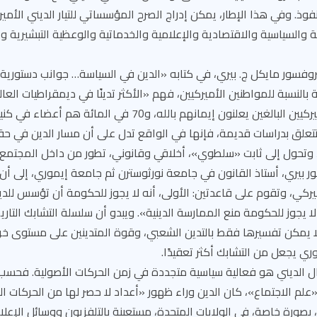
فوذ. وفي هذا الإطار، يمكن إدراج الصرح المؤسساتي للتيار الديني الأم
 والسياسية والاقتصادية والإعلامية والخدماتية والوعظية التبشيرية وغ
روفسور مايكل ج. بيري، في كتابه «الدين في السياسة… جوانب دستورية 
 بالنسبة للمواطنين الأميركيين، فهم «الأكثر تدينًا في ديمقراطيات الع
95 في المائة من الأميركيين البالغين يعلنون إيمانهم بالله، و0
تتعلق بدراسات قديمة، فإنها في الواقع تدل على أن مسار الدين في حق
 وتحول إلى ثابت «سلطوي»، أخلاقي وقانوني، تطور من داخل المجتم
ور بيري، أستاذ القانون في جامعة نورثوسترن ثم جامعة إيموري، إلى أن
يركي، وتقوم على قاعدتين: الأولى، أنه لا يجوز للحكومة أن تؤسس للد
ه لا يجوز للحكومة منع الممارسة الدينية». ويبدو أن سلسلة التشابك التاري
ا يمكن تفسيرها فقط بالتدين الشعبي، وقوة المتدينين على مستوى خري
ري يجعل من التشابك أكثر تعقيدًا.
ل الديني هو فعالية سياسية متجددة في زمن الحركات الأصولية. فحسب ع
«علم الاجتماع»، كان الدين وراء ظهور «أعداد لا حصر لها من الحركات الد
بصورة خاصة، في الولايات المتحدة، مستعينة بالتلفزيون ووسائل الإعلا