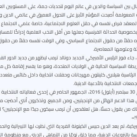
ل بين السياسة والدين في عالم اليوم لتحديات جمة، على المستويين ال
 المعولمة أصبحت المؤشر الأبرز على التحول العميق في عالمي الدين و
المعقد فرض نفسه في حقل العلوم الاجتماعية، خاصة علمي الاجتماع وا
 بخصوصية الحداثة الفرنسية جعلها من أقل النخب العلمية إدراكًا للمسار
اره حقلاً من حقول الاجتماع السياسي، وفي الوقت نفسه حقلاً من حقول
ثة وعلومها المعاصرة.
اء فوز الرئيس الأميركي الجديد دونالد ترمب ليظهر من جديد الدور الف
لخريطة السياسية الحالية في الولايات المتحدة، وهو ما يفسر إقامة كل 
لرئاسية هيلاري كلينتون مهرجانات وحفلات انتخابية داخل كنائس متعدد
عات الانتخابية بالأدعية الدينية.
ولقد خاطب ترمب، يوم 30 سبتمبر (أيلول) 2016، الجمهور الحاضر في إحدى فعالياته ا
 كل هذا الدعم الهائل من الإنجيليين، ومن الجميع. وتذكرون أنني أحضر
 من يقول: حسنًا، هل تعتقدون أن ترمب سيكون جيدًا مع الإنجيليين؟ ل
!»
كية، لم يعد الدين حبيس الكينونة الفردية التي نظرت لها الليبرالية وال
بالنزوعات الدينية، مما خلق نوعًا من التماهي الديني مع منظومة الدو