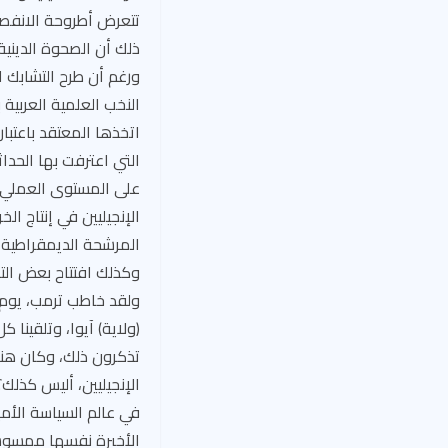
تتعرض أطروحة الانفصا
ذلك أن الصحوة الدينية
ورغم أن طرح التشابك 
النخب العلمية العربية
اتخذها المعتقد باعتب
التي اعترفت بها الحدا
على المستوى العملي، ج
الإنجيليين في إنتاج ا
المرشحة الديمقراطية ا
وكذلك افتتاح بعض التجم
(ولاية) آيوا، وتلقينا
تذكرون ذلك، وكان هناك
الإنجيليين، أليس كذلك؟
في عالم السياسة الأمير
الأخيرة نفسها ممسوسة 