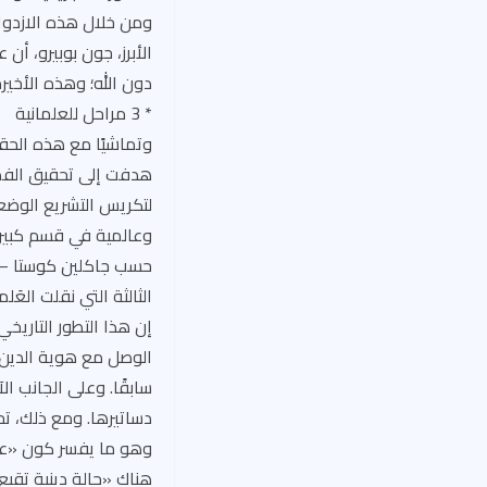
ومن خلال هذه الازدواج
دون الله؛ وهذه الأخيرة
* 3 مراحل للعلمانية
وتماشيًا مع هذه الحقيق
هدفت إلى تحقيق الفصل 
وعالمية في قسم كبير م
الثالثة التي نقلت العَ
إن هذا التطور التاريخ
الوصل مع هوية الدين،
سابقًا. وعلى الجانب ا
دساتيرها. ومع ذلك، تح
وهو ما يفسر كون «عدد
هناك «حالة دينية تقبع 