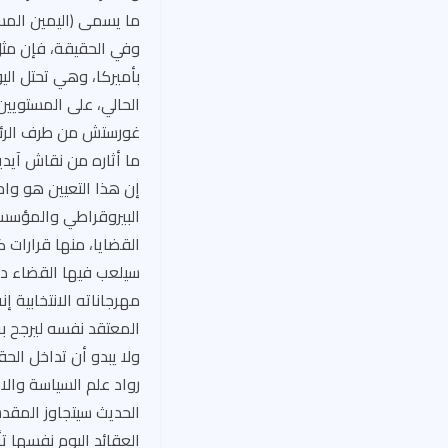
ما يسمى (اليمين المسي
وفي الحقيقة، فإن مثل 
بأميركا، وهي تحتل الي
الحالي، على المستويين
ما أثاره من نقاش آيد
إن هذا التعيين هو واح
البيروقراطي والمؤسسات
القضايا، منها قرارات
سيلعب فيها القضاء دور
مهرجاناته الانتخابية 
المعتقد نفسه ليرجح ب
ولا يبدو أن تداخل ال
رواد علم السياسة والا
الحديث سيتجاوز المقد
العقائد اليوم نفسها تأ