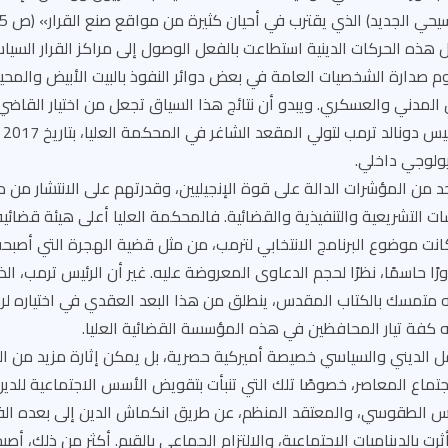
حي الجديد) الذي يقترب في أحيان كثيرة من مواقع صنع القرار» (ص 595).
هذه الحركات الدينية استطاعت بالفعل الوصول إلى مراكز القرار السيا
وم صدارة الشخصيات العامة في بعض دوائر النفوذ بالبيت الأبيض والمحي
 المدني والعسكري. ويبدو أن نتائج هذا السياق تجعل من اختيار القاضي ا
يولوجي داخلي.
د من المؤشرات الدالة على قوة الإنجيليين، وقدرتهم على الانتشار من د
 التشريعية والتنفيذية والقضائية. فالمحكمة العليا أعلى هيئة قضائي
 كانت موضوع البرنامج الانتخابي لترمب، من مثل قضية الهجرة التي أص
ًا حاسمًا، نظرًا لحجم الدعاوى المعروضة عليه. غير أن الرئيس ترمب، ا
إنه متمسك بالكتاب المقدس، ينطلق من هذا البعد العقدي في اختياره ل
ه كفة تيار المحافظين في هذه المؤسسة القضائية العليا.
حقل الديني والسياسي خصيصة أميركية حصرية، بل يمكن إثارة مزيد من 
جتماع المعاصر، خصوصًا تلك التي تنبأت بتقويض الأسس الاجتماعية للدين
س الطقوسي، والمعتقد المنظم، عن طريق انكماش الدين إلى بعده الف
ثرت بالديناميات الاجتماعية، والالتزام الجماعي بالقيم. أكثر من ذلك، 