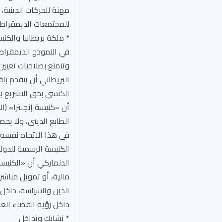
مهنة للحركات الدينية،
للمجتمعات الديمقراطي
* ملكة بريطانيا والكني
في النموذج الديمقراطي 
وتتمتع بصلاحيات تعيين
البريطاني أن يتقدم با
الكنسي بحق التشريع بأ
أن «كنيسة إنجلترا» (ال
الطابع الديني، ولا ي
في هذا الاتجاه نفسه، ي
الكنيسة الرسمية للدول
الدنماركي أن «الكنيسة 
مالية، أو تمويل مباشر 
الدين والسياسة، داخل 
داخل رؤية الفضاء الع
* تشابك وتداخل