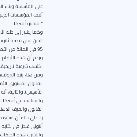
على المأسسة وبناء الن
آلاف المؤسسات الدينية
* متدينو أميركا
وكما يشير إلى ذلك الب
الدين ليس قضية ثانوية
ورغم أن هذه الأرقام 
اكتسب شرعية تاريخية،
ومن هنا، ينبه البروفس
القانون الدستوري الأم
التأسيس). والثانية، أن
والسياسة في أميركا ل
القانون والعرف الدستو
زد على ذلك أن استعما
أنتوني غندز، في كتابه 
وانتشرت هذه الحركات، 