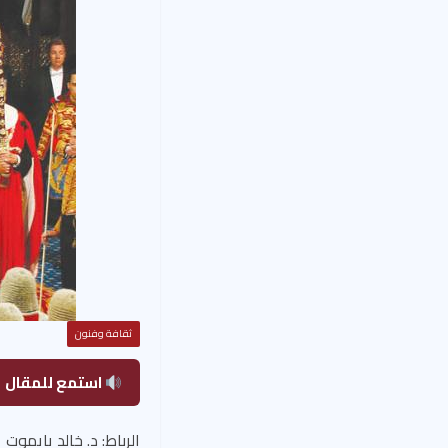
ثقافة وفنون
استمع للمقال
الرباط: د. خالد يايموت