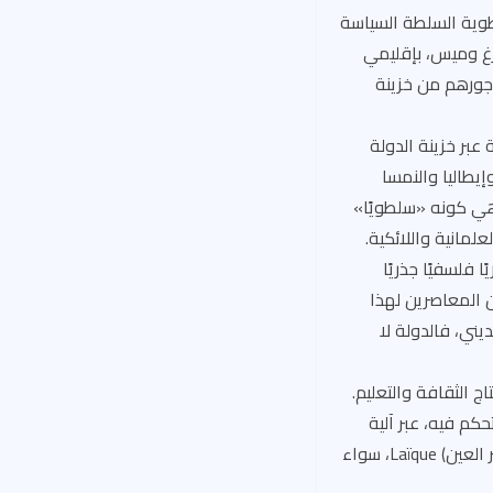
طوية السلطة السياسة
رغ وميس، بإقليمي
أجورهم من خزينة
عبر خزينة الدولة
إيطاليا والنمسا
 وهي كونه «سلطويًا»
علمانية واللائكية.
 فلسفيًا جذريًا
عتباره واحدًا من المنظرين المعاصرين لهذا
يني، فالدولة لا
ج الثقافة والتعليم.
م فيه، عبر آلية
التعليم، فالمدرسة الفرنسية هي «آيديولوجية» لبناء عقيدة للدولة يطلق عليها العلمانية (بكسر العين) Laïque، سواء