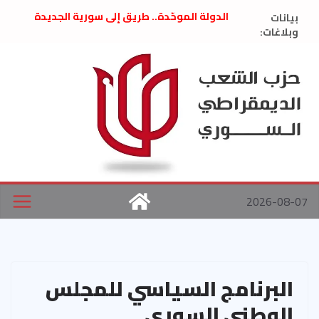
Ski
بيانات
الدولة الموحّدة.. طريق إلى سورية الجديدة
t
وبلاغات:
” تصريح صحفيّ “: تضامن مع د. فداء الحوراني
تعزية بوفاة المناضل حسن عبدالعظيم الأمين
conten
العام السابق لحزب الاتحاد الاشتراكي العربي
الديمقراطي
بلاغ صادر عن اجتماع اللجنة المركزية نيسان
2026
الحرب الأمريكية الإسرائيلية على نظام الملالي
في إيران .. بيان من حزب الشعب الديمقراطي
السوري
2026-08-07
البرنامج السياسي للمجلس
الوطني السوري