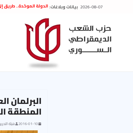
Ski
2026-08-07
بيانات وبلاغات:
الدولة الموحّدة.. طريق إ
t
” تصريح صحفيّ “: تضامن م
تعزية بوفاة المناضل حسن
conten
العام السابق لحزب الاتحاد
الديمقراطي
بلاغ صادر عن اجتماع اللجن
2026
الحرب الأمريكية الإسرائيل
في إيران .. بيان من حزب 
السوري
البرلمان ال
المنطقة ال
2016-01-10
هيئة التحرير