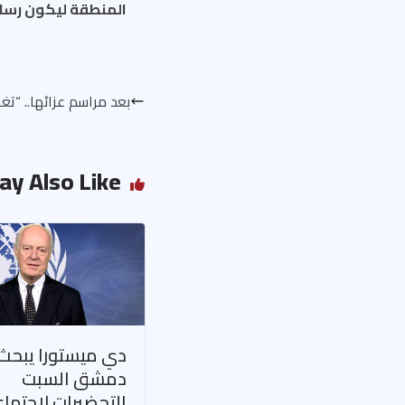
المنطقة ليكون رسالة
بعد مراسم عزائها.. “ت
ay Also Like
دي ميستورا يبحث
دمشق السبت
التحضيرات لاجتما