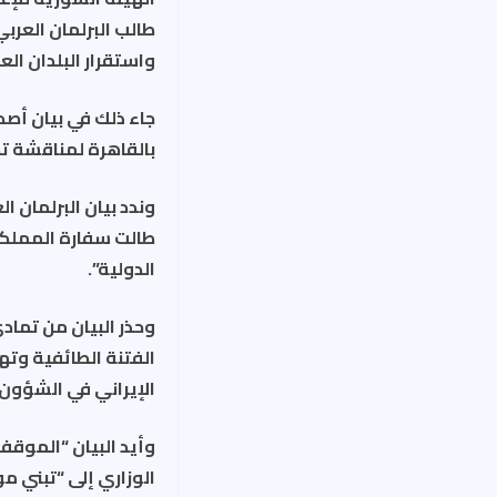
طالب البرلمان العرب
واستقرار البلدان الع
جاء ذلك في بيان أصد
بالقاهرة لمناقشة تدا
وندد بيان البرلمان ا
طالت سفارة المملكة 
الدولية”.
وحذر البيان من تماد
الفتنة الطائفية وته
الإيراني في الشؤون ا
وأيد البيان “الموقف
الوزاري إلى “تبني م