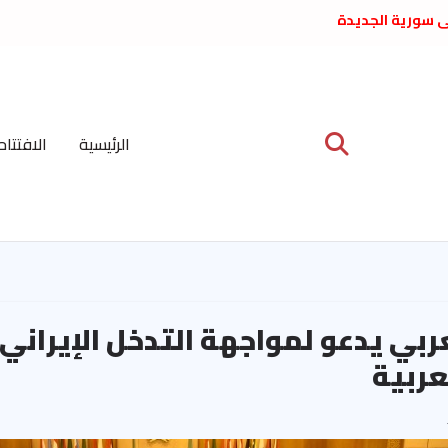
لى سورية الجديدة
ع د. فداء الحوراني
 عبدالعظيم الأمين
 الاشتراكي العربي
ة المركزية نيسان
الرئيسية
الافتتاح
ية على نظام الملالي
الشعب الديمقراطي
عربي يدعو لمواجهة التدخل الإيراني
عربية