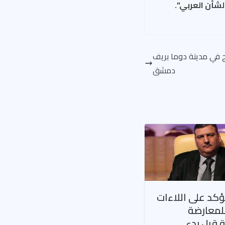
لشأن العربي”.
 وأكثر من 50 جريح في مدينة دوما بريف
دمشق
كد على اللاءات
للمعارضة
 قبل بدء