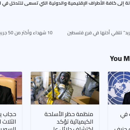
 إلى كافة الأطراف الإقليمية والدولية التي تسعى للتدخل في ا
غريد” تلتقي أختها في فرع فلسطين
10 شهداء
You M
 في
منظمة حظر الأسلحة
حجاب يؤ
الكيميائية تؤكد
الثلاث 
ع جنيف
اكتشاف دلائل على
السورية