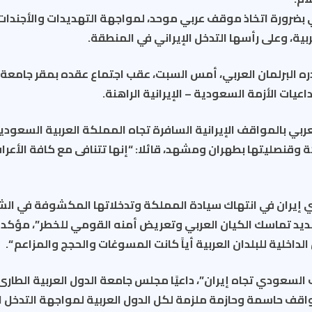
ي بضرورة اتخاذ موقف عربي موحد، لمواجهة التهديدات والأجندات
ربية، وعلى رأسها التدخل الإيراني في المنطقة.
ره البرلمان العربي، أمس السبت، عقب اجتماع عقده بمقر جامعة ا
عيات الأزمة السعودية – الإيرانية الراهنة.
لعربي بالمواقف الإيرانية السافرة تجاه المملكة العربية السعودي
وقنصليتها بطهران ومشهد، قائلا: “إنها تتنافى مع كافة الأعرا
ي إيران في انتهاك سيادة المملكة وتدخلاتها المكشوفة في الش
ديد تماسك الكيان العربي وتعريض أمنه القومي للخطر”، مؤكداً
لداخلية للبلدان العربية أياً كانت المسوغات والحجج والمزاعم “.
 السعودي تجاه إيران”، داعيًا مجلس جامعة الدول العربية الطا
واقف حاسمة وحازمة ملزمة لكل الدول العربية لمواجهة التدخل ا