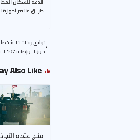
الدعم للسكان المحا
طريق عناصر أجهزة ا
توثيق وفاة
سوريا…وإصابة 107 آخرين بذات المرض
ay Also Like
منبج عقدة التجاذب