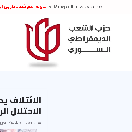
Ski
2026-08-08
بيانات وبلاغات:
الدولة الموحّدة.. طريق إ
t
” تصريح صحفيّ “: تضامن م
تعزية بوفاة المناضل حسن
conten
العام السابق لحزب الاتحاد
الديمقراطي
بلاغ صادر عن اجتماع اللجن
2026
الحرب الأمريكية الإسرائيل
في إيران .. بيان من حزب 
السوري
الائتلاف يط
الاحتلال ال
2016-01-20
هيئة التحرير