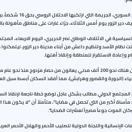
دان الائتلاف الوطني السوري، الجر
يف دير الزور يوم أمس الثلاثاء، جرّاء غارات على مناطق مأهولة بال
سياسية في الائتلاف الوطني نصر الحريري، اليوم الاربعاء، المجتم
ت نظام الأسد وتنظيم داعش من أبناء مدينة دير الزور، ليتمكنوا 
م وإعادة الاستقرار للمنطقة وإنقاذ أهلها.
ولفت الحريري إلى أن هناك نحو 200 ألف مدني يعانون من حصار مزدوج منذ ن
اء (الجورة والقصور وهرابش)، مما أفقد السكان أبسط سبل ال
 المجتمع الدولي مطالب بشكل عاجل لوضع خطة ناجعة لإنقاذ الس
 مأساة أكبر من التي تحصل في مضايا”، متأملاً أن “لا يكون هذا ا
وكان الموت جوعاً مصيراً لعشرات الضحايا”.
ات الإنسانية واللجنة الدولية للصليب الأحمر والهلال الأحمر الع