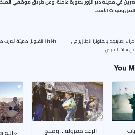
صرين في مدينة دير الزور بصورة عاجلة، وعن طريق موظفي الم
لأمن وقوات الأسد.
 11 شخصاً جراء إصابتهم بانفلونزا الخنازير في
H1N1 انفلونزا مميتة تضر
You M
ات
الرقة معزولة… ومنبج
«آلية ر