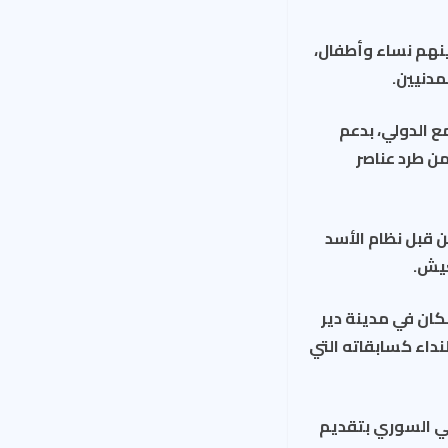
يمة التي ارتكبها الاحتلال الروسي بحق 16 شخصاً، بينهم نساء وأطفال،
مدنيين.
ع الدولي، بدعم
من طرد عناصر
حو عام من قبل نظام الأسد
عيش.
كان في مدينة دير
لنداء كسابقاته التي
ربي السوري بتقديم