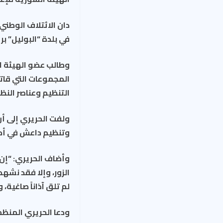
في بلدة “البوليل” بر
وطالب عضو الهيئة ال
المجموعات التي قاتل
التنظيم وعناصر النظا
وتنظيم داعش في أحي
وأضاف الحريري: “إن
الزور، وإلا فقد نشهد
لم تلق آذاناً صاغية، 
ودعا الحريري المنظم