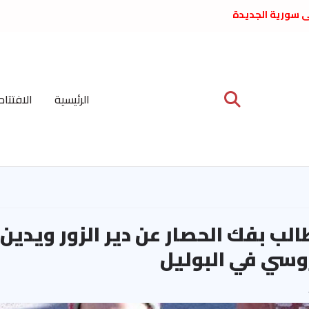
لى سورية الجديدة
ع د. فداء الحوراني
 عبدالعظيم الأمين
 الاشتراكي العربي
ة المركزية نيسان
الرئيسية
الافتتاح
ية على نظام الملالي
الشعب الديمقراطي
الب بفك الحصار عن دير الزور ويدين
روسي في البوليل