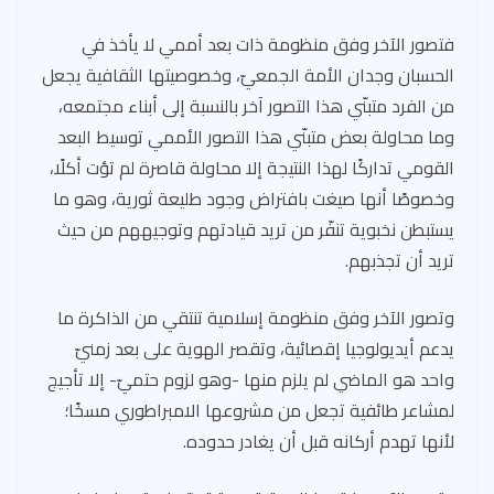
فتصور الآخر وفق منظومة ذات بعد أممي لا يأخذ في
الحسبان وجدان الأمة الجمعيّ، وخصوصيتها الثقافية يجعل
من الفرد متبنّي هذا التصور آخر بالنسبة إلى أبناء مجتمعه،
وما محاولة بعض متبنّي هذا التصور الأممي توسيط البعد
القومي تداركًا لهذا النتيجة إلا محاولة قاصرة لم تؤت أكلًا،
وخصوصًا أنها صيغت بافتراض وجود طليعة ثورية، وهو ما
يستبطن نخبوية تنفّر من تريد قيادتهم وتوجيههم من حيث
تريد أن تجذبهم.
وتصور الآخر وفق منظومة إسلامية تنتقي من الذاكرة ما
يدعم أيديولوجيا إقصائية، وتقصر الهوية على بعد زمنيّ
واحد هو الماضي لم يلزم منها -وهو لزوم حتميّ- إلا تأجيج
لمشاعر طائفية تجعل من مشروعها الامبراطوري مسخًا؛
لأنها تهدم أركانه قبل أن يغادر حدوده.