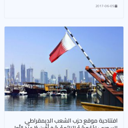
2017-06-05
افتتاحية موقع حزب الشعب الديمقراطي
السوري: ادْعُوهُمْ لِآبَائِهِمْ هُوَ أَقْسَطُ عِنْدَ اللَّه!