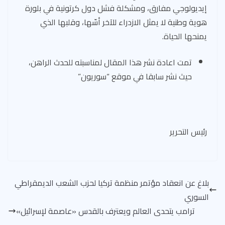
إيديولوجي مفارق، ومشكلة فشل دول كرتونية في بلورة
هوية وطنية لا يمثل الازدراء للآخر أسّها، وقلبها الذي
يمنحها الحياة.
تمت اعادة نشر هذا المقال لمناسبته للحدث الراهن،
حيث نشر سابقا في موقع “سوريون”
رئيس التحرير
بلاغ عن انعقاد مؤتمر منظمة تركيا‎ لحزب الشعب الديمقراطي
السوري
ترامب يتحدى العالم ويعترف بالقدس «عاصمة لإسرائيل»