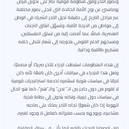
وتصور الآخر وفق منظومة قومية تصرّ على تحويل فرض
رومانسيّ عن روح الأمة الخالدة التي تتجلى بصور مختلفة
عبر مراحل التاريخ إلى حقيقة تحيل الآخر الشريك في الوطن
إلى مواطن من الدرجة الثانية، وتسهّل انبثاق النزعات
العنصرية، فضلًا عما أفضت إليه من تسلق المتسلقين،
ومسخهم الحلم القومي بتحويله إلى شعار تتلطى خلفه
مشاريع طائفية وذاتية.
إن هذه المنظومات استبطنت ازدراء للآخر صريحًا أو مضمرًا،
ولعل هذا الازدراء في سياقات أخرى كان نافعًا؛ لأنه كان
لازمًا في سياسات هوية تستثمره لخدمة استراتيجيات قومية
لا تقوم من دون حاجز بين الـ” نحن” والـ”هم”، كما هو الحال
في سياسات دول غربية، ولكنه يتحول إلي بطانة قذرة
للهوية إذا كان شعورًا تجاه الآخر يملك على صاحبه
مشاعره، ويوجهه بحسب مفرزاته كعامل لا وجود لغيره.
وإن توصيفنا الازدراء بالنفع إنما يأتي في سياق المقارنة