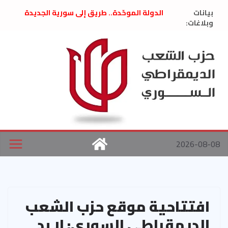
Ski
بيانات
الدولة الموحّدة.. طريق إلى سورية الجديدة
t
وبلاغات:
” تصريح صحفيّ “: تضامن مع د. فداء الحوراني
تعزية بوفاة المناضل حسن عبدالعظيم الأمين
conten
العام السابق لحزب الاتحاد الاشتراكي العربي
الديمقراطي
بلاغ صادر عن اجتماع اللجنة المركزية نيسان
2026
الحرب الأمريكية الإسرائيلية على نظام الملالي
في إيران .. بيان من حزب الشعب الديمقراطي
السوري
2026-08-08
افتتاحية موقع حزب الشعب
الديمقراطي السوري: لا بد