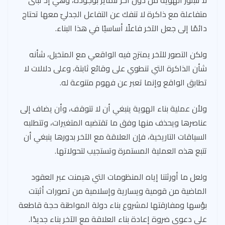
متفاعلة مع ذاكرة لا تنفك عن التفاعل الجدليّ معها تحتاج
دائمًا إلى جعل الآخر فاعلًا أساسيًا في هذا البناء.
ولكن التصور للآخر يمتزج فيه الواقعي مع المتخيل، شأنه
شأن الذاكرة التي تنطوي على وقائع ثابتة، وعلى دلالات لا
تطابق الواقع وإنما تعبر عن فهوم متنوعة له.
ولأن عملية بناء الهوية ينبغي أن لا تتوقف، وأن يضاف إلى
عناصرها ويحذف منها وفق ما تقتضيه المتغيرات، وتتطلبه
السياقات التاريخية، فإن العلاقة مع الآخر بدورها ينبغي أن
تتبع هذه العملية المستمرة وتستجيب لتحولاتها.
ولعل ما أورثتنا إياه المنظومات التي هيمنت عبر العقود
الماضية من قومية ويسارية وإسلامية من تصورات أثبتت
بؤسها ومفارقتها لمشروع بناء دولة المواطنة حجة قاطعة
على دعوى ضروة إعادة بناء العلاقة مع الآخر بناء جديدًا.