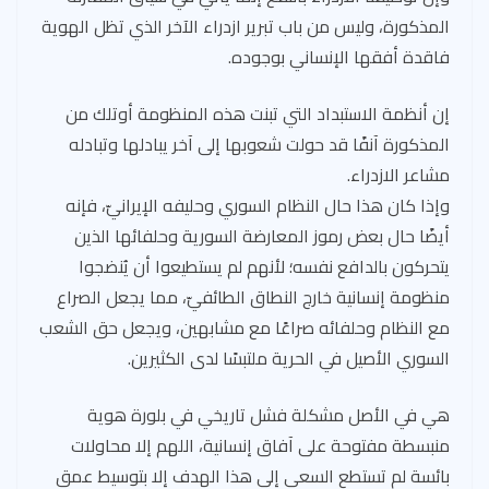
المذكورة، وليس من باب تبرير ازدراء الآخر الذي تظل الهوية
فاقدة أفقها الإنساني بوجوده.
إن أنظمة الاستبداد التي تبنت هذه المنظومة أوتلك من
المذكورة آنفًا قد حولت شعوبها إلى آخر يبادلها وتبادله
مشاعر الازدراء.
وإذا كان هذا حال النظام السوري وحليفه الإيرانيّ، فإنه
أيضًا حال بعض رموز المعارضة السورية وحلفائها الذين
يتحركون بالدافع نفسه؛ لأنهم لم يستطيعوا أن يُنضجوا
منظومة إنسانية خارج النطاق الطائفيّ، مما يجعل الصراع
مع النظام وحلفائه صراعًا مع مشابهين، ويجعل حق الشعب
السوري الأصيل في الحرية ملتبسًا لدى الكثيرين.
هي في الأصل مشكلة فشل تاريخي في بلورة هوية
منبسطة مفتوحة على آفاق إنسانية، اللهم إلا محاولات
بائسة لم تستطع السعي إلى هذا الهدف إلا بتوسيط عمق