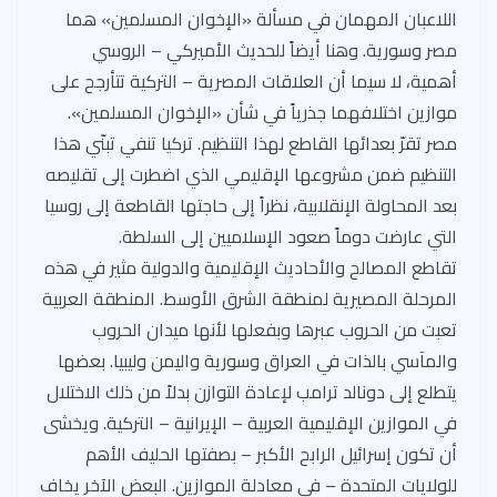
اللاعبان المهمان في مسألة «الإخوان المسلمين» هما
مصر وسورية. وهنا أيضاً للحديث الأميركي – الروسي
أهمية، لا سيما أن العلاقات المصرية – التركية تتأرجح على
موازين اختلافهما جذرياً في شأن «الإخوان المسلمين».
مصر تقرّ بعدائها القاطع لهذا التنظيم. تركيا تنفي تبنّي هذا
التنظيم ضمن مشروعها الإقليمي الذي اضطرت إلى تقليصه
بعد المحاولة الإنقلابية، نظراً إلى حاجتها القاطعة إلى روسيا
التي عارضت دوماً صعود الإسلاميين إلى السلطة.
تقاطع المصالح والأحاديث الإقليمية والدولية مثير في هذه
المرحلة المصيرية لمنطقة الشرق الأوسط. المنطقة العربية
تعبت من الحروب عبرها وبفعلها لأنها ميدان الحروب
والمآسي بالذات في العراق وسورية واليمن وليبيا. بعضها
يتطلع إلى دونالد ترامب لإعادة التوازن بدلاً من ذلك الاختلال
في الموازين الإقليمية العربية – الإيرانية – التركية. ويخشى
أن تكون إسرائيل الرابح الأكبر – بصفتها الحليف الأهم
للولايات المتحدة – في معادلة الموازين. البعض الآخر يخاف