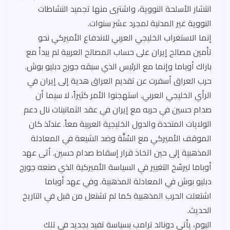
انتشار الأسلحة النووية، واشترى منها تجميد النشاطات
النووية غير المدنية لمجرد عشر سنوات.
إنما الاستغراب الخليجي العربي للاندفاع الأميركي نحو
تأمين مصالح إيران على حساب المصالح العربية لم يبدأ مع
باراك أوباما وإنما مع الرئيس الذي سبقه جورج دبليو بوش.
حرب العراق أسفرت عن تقديم العراق هدية إلى إيران في
الرأي الخليجي العربي. استهجنوا الأمر كثيراً، لا سيما أن
صدام حسين في حربه مع إيران في عقد الثمانينات نال دعم
الولايات المتحدة والدول الخليجية العربية معاً. عندئذ كان
الموقف الأميركي مع السُنَّة وضد الشيعة في المعادلة
المذهبية إلى حين اتخاذ قرار إسقاط صدام حسين. أتى عهد
أوباما ليرسّخ التغيير في السياسة الأميركية الذي صنعه جورج
دبليو بوش في المعادلة المذهبية. وفي عهد أوباما
اشتعلت الحرب المذهبية كما لم تشتعل من قبل في التاريخ
الحديث.
اليوم، يأتي دونالد ترامب بسياسة تفيد بجديد في تلك