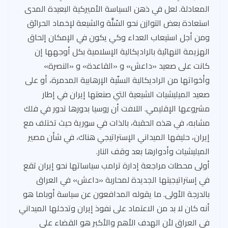
المعادلة. لعل في ذهن السياسة الأميركية البعيدة المدى
استعادة بعض التوازن نحو السُنَّة والشيعة لإخماد الحرائق
ومن أجل استيعاب العداء وكي يكون في الإمكان إلحاق
الهزيمة النهائية بالراديكالية الإسلامية بكل أوجهها إن
كانت على صعيد «داعش» و «القاعدة» و «النصرة»
وأخواتها من الراديكالية السنّية الإرهابية المدمرة، أو على
صعيد الميليشيات الشيعية التي صنعتها إيران في إطار
مشروعها الإقليمي. اللافت أن روسيا بدورها تدور في فلك
مشابه، في هذه الحقبة، بالذات في سورية حيث تختلف مع
إيران، حليفها الميداني الإستراتيجي هناك، في شأن مصير
الميليشيات وأدوارها بعد وقف النار.
أولى محطات مراجعة إدارة ترامب سياساتها نحو إيران تقع
في إستراتيجيتها الجديدة لمحاربة «داعش» في العراق
بالدرجة الأولى. ما يقوله المدافعون عن سياسة أوباما هو
أنه كان لا بد من الاعتماد على نفوذ إيران وتدخلها الميداني
في العراق لأن الهدف الأهم والأكبر هو القضاء على