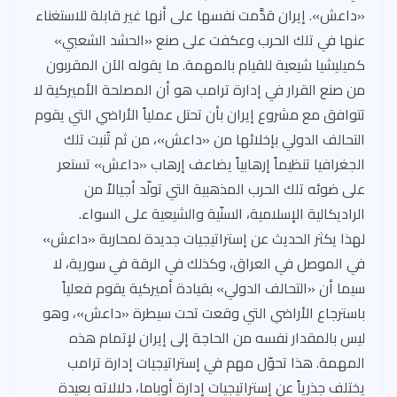
«داعش». إيران قدَّمت نفسها على أنها غير قابلة للاستغناء
عنها في تلك الحرب وعكفت على صنع «الحشد الشعبي»
كميليشيا شيعية للقيام بالمهمة. ما يقوله الآن المقربون
من صنع القرار في إدارة ترامب هو أن المصلحة الأميركية لا
تتوافق مع مشروع إيران بأن تحتل عملياً الأراضي التي يقوم
التحالف الدولي بإخلائها من «داعش»، من ثم تُنبت تلك
الجغرافيا تنظيماً إرهابياً يضاعف إرهاب «داعش» تستعر
على ضوئه تلك الحرب المذهبية التي تولّد أجيالاً من
الراديكالية الإسلامية، السنّية والشيعية على السواء.
لهذا يكثر الحديث عن إستراتيجيات جديدة لمحاربة «داعش»
في الموصل في العراق، وكذلك في الرقة في سورية، لا
سيما أن «التحالف الدولي» بقيادة أميركية يقوم فعلياً
باسترجاع الأراضي التي وقعت تحت سيطرة «داعش»، وهو
ليس بالمقدار نفسه من الحاجة إلى إيران لإتمام هذه
المهمة. هذا تحوّل مهم في إستراتيجيات إدارة ترامب
يختلف جذرياً عن إستراتيجيات إدارة أوباما، دلالاته بعيدة