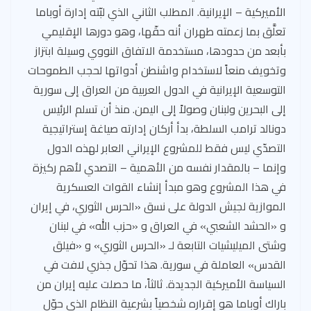
الأميركية – الإيرانية. المطلب الثاني الذي لبّته إدارة أوباما
تعلَّق بما زعمته طهران أنه حقّها، وهو دورها الإقليمي
بأبعد من حدودها، مستخدمة الاتفاق النووي وسيلة ابتزاز
وتخويف منعاً لاستخدام واشنطن أدواتها لحجب الطموحات
التوسعية الإيرانية في الدول العربية من العراق إلى سورية
إلى البحرين ولبنان وصولاً إلى اليمن. منذ أن تسلم الرئيس
دونالد ترامب السلطة، بدأ أركان إدارته صياغة إستراتيجية
التصدّي ليس فقط للمشروع الإيراني العابر لهذه الدول
وإنما – بالمقدار نفسه من الأهمية – التصدي لأهم ركيزة
في هذا المشروع وهو مبدأ إنشاء القوات العسكرية
الموازية لجيش الدولة على نسق «الحرس الثوري، في إيران
و «الحشد الشعبي» في العراق و «حزب الله» في لبنان
وشتى الميليشيات التابعة لـ «الحرس الثوري» و «فيلق
القدس» العاملة في سورية. هذا تحوّل جذري لافت في
السياسة الأميركية الجديدة. ثالثاً، ما حصلت عليه إيران من
باراك أوباما هو إقراره شخصياً بشرعية النظام الذي حوّل