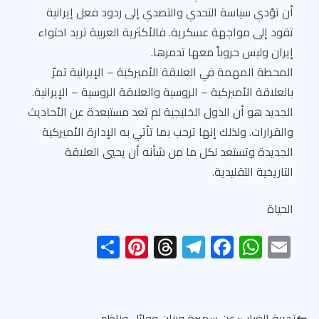
أن تؤدي سياسة التحدي والتصدي إلى ردود فعل إيرانية
تقود إلى مواجهة عسكرية. فالأكثرية العربية تريد احتواء
إيران وليس حروباً معها تدمرها.
المحطة المهمة في العلاقة الأميركية – الإيرانية تمرّ
بالعلاقة الأميركية – الروسية والعلاقة الروسية – الإيرانية.
الجديد هو أن الدول الخليجية لم تعد مستبعدة عن الأحاديث
والقرارات. ولذلك إنها ترحب بما تأتي به الإدارة الأميركية
الجديدة وتستعد لكل ما من شأنه أن يحيي العلاقة
التاريخية التقليدية.
الحياة
S
Pi
T
Te
F
W
E
h
nt
hr
le
ac
h
m
ar
er
ea
gr
e
at
ail
e
es
ds
a
b
s
تجربة الغياب: عن سميرة ورزان ووائل وناظم