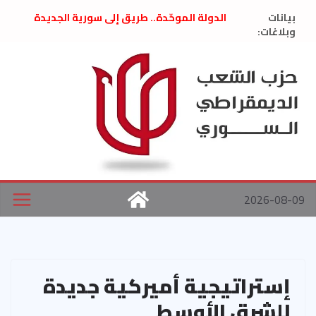
Ski
بيانات
الدولة الموحّدة.. طريق إلى سورية الجديدة
t
وبلاغات:
” تصريح صحفيّ “: تضامن مع د. فداء الحوراني
تعزية بوفاة المناضل حسن عبدالعظيم الأمين
conten
العام السابق لحزب الاتحاد الاشتراكي العربي
الديمقراطي
بلاغ صادر عن اجتماع اللجنة المركزية نيسان
2026
الحرب الأمريكية الإسرائيلية على نظام الملالي
في إيران .. بيان من حزب الشعب الديمقراطي
السوري
2026-08-09
إستراتيجية أميركية جديدة
للشرق الأوسط