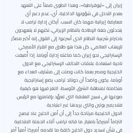
إيران إلى «ثيوقراطية»، وهذا انطوى ضمناً على التعهد
بعدم التدخل في شؤونها الداخلية، أي، عدم دعم أي
معارضة إيرانية مهما كان السبب. أركان إدارة ترامب لا
يتحدثون بلغة الإطاحة بالنظام الإيراني، لكنهم لا يتعهدون
باحترام شرعية النظام الذي أسرعوا إلى القول إنه أكبر مصدّر
للإرهاب العالمي. كل هذا هو طلاق مع القرار الأميركي
الإستراتيجي نحو إيران كما صاغته إدارة أوباما. إذا أُضيفت
ناحية استعادة علاقات التحالف الإستراتيجي مع الدول
الخليجية ومصر بعما كانت وصلت إلى مشارف العداء مع
أوباما، يكون واضحاً أن دونالد ترامب يضع إستراتيجية
متكاملة لمنطقة الشرق الأوسط، اللغز فيها هو كيفية
صوغها في نسيج العلاقة التي تعهَّد بإقامتها مع الرئيس
فلاديمير بوتين والتي يريدها غير اعتيادية.
الدول الخليجية مرتاحة جداً إلى أن أمن الخليج عاد ليصبح
التزاماً أميركياً بامتياز. ما قاله ترامب أثناء الحملة الانتخابية
في شأن تسديد دول الخليج كلفة ما تقدمه أميركا أمنياً أمر