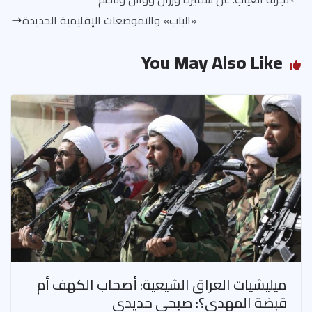
t
m
o
A
«الباب» والتموضعات الإقليمية الجديدة
ok
p
p
You May Also Like
ميليشيات العراق الشيعية: أصحاب الكهف أم
قبضة المهدي؟: صبحي حديدي