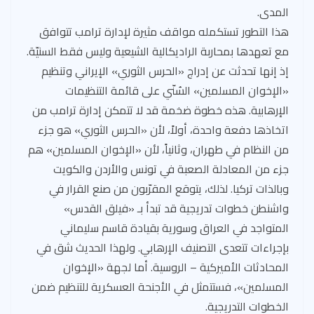
المدى.
هذا التطور تستكمله مواقف مثيرة لإدارة ترامب تتوافق
مع تعهدها بمحاربة الراديكالية الشيعية وليس فقط السنيّة.
إذ إنها تحدثت عن إدراج «الحرس الثوري» الإيراني وتنظيم
«الإخوان المسلمين» السُنّي على قائمة التنظيمات
الإرهابية. هذه خطوة ضخمة قد لا تتمكن إدارة ترامب من
اتخاذها دفعة واحدة، أولاً، لأن «الحرس الثوري» هو جزء
من النظام في طهران، وثانياً، لأن «الإخوان المسلمين» هم
جزء من المعادلة الصعبة في تونس والأردن والكويت
وبالذات تركيا. لذلك، يتوقع المقرّبون من صنع القرار في
واشنطن خطوات تدريجية قد تبدأ بـ «فيلق القدس»
المتواجد في العراق وسورية بقيادة قاسم سليماني
بإجراءات تتعدى التصنيف الإرهابي. ولهذا الحديث شق في
المحادثات الأميركية – الروسية. أما لجهة «الإخوان
المسلمين»، فستتمثل في الأجنحة العسكرية للتنظيم ضمن
الخطوات التدريجية.