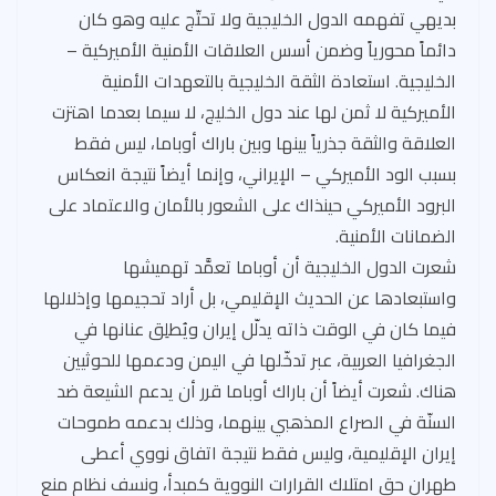
بديهي تفهمه الدول الخليجية ولا تحتّج عليه وهو كان
دائماً محورياً وضمن أسس العلاقات الأمنية الأميركية –
الخليجية. استعادة الثقة الخليجية بالتعهدات الأمنية
الأميركية لا ثمن لها عند دول الخليج، لا سيما بعدما اهتزت
العلاقة والثقة جذرياً بينها وبين باراك أوباما، ليس فقط
بسبب الود الأميركي – الإيراني، وإنما أيضاً نتيجة انعكاس
البرود الأميركي حينذاك على الشعور بالأمان والاعتماد على
الضمانات الأمنية.
شعرت الدول الخليجية أن أوباما تعمَّد تهميشها
واستبعادها عن الحديث الإقليمي، بل أراد تحجيمها وإذلالها
فيما كان في الوقت ذاته يدلّل إيران ويُطلِق عنانها في
الجغرافيا العربية، عبر تدخّلها في اليمن ودعمها للحوثيين
هناك. شعرت أيضاً أن باراك أوباما قرر أن يدعم الشيعة ضد
السنّة في الصراع المذهبي بينهما، وذلك بدعمه طموحات
إيران الإقليمية، وليس فقط نتيجة اتفاق نووي أعطى
طهران حق امتلاك القرارات النووية كمبدأ، ونسف نظام منع