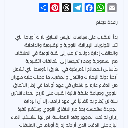
S
Pi
T
Te
F
W
E
h
nt
hr
le
ac
h
m
ar
er
ea
gr
e
at
ail
راغدة درغام
e
es
ds
a
b
s
بدأ الانقلاب على سياسات الرئيس السابق باراك أوباما التي
t
m
o
A
لبّت الأولويات الإيرانية، النووية والإقليمية والداخلية،
ok
p
وانطلقت إدارة دونالد ترامب إلى نقلة نوعية في العلاقات
p
مع السعودية ومصر تعيدها إلى التحالفات التقليدية
كأساس للمصالح الأميركية في الشرق الأوسط التي تشمل
أيضاً دولة الإمارات والأردن والمغرب. ما حصلت عليه طهران
من اندفاع عارم لواشنطن في عهد أوباما في إطار الاتفاق
النووي وصياغة علاقة ثنائية انقلبت على تاريخ العداء لثلاثين
سنة لن يُطاح به تلقائياً في عهد ترامب، إلا أن الإدارة
الجديدة ستتمسك بحذافير الاتفاق النووي وستضع تنفيذ
إيران له تحت المجهر وقيد المحاسبة. ثم إنها ستسكب الماء
البارد على الدفء الذي أرادته إدارة أوباما في العلاقات