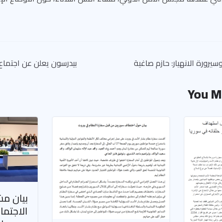
يرورة الانهيار: حازم صاغية
بيدرسون يعلن عن اجتماع 
You M
بيان م
الاجتما