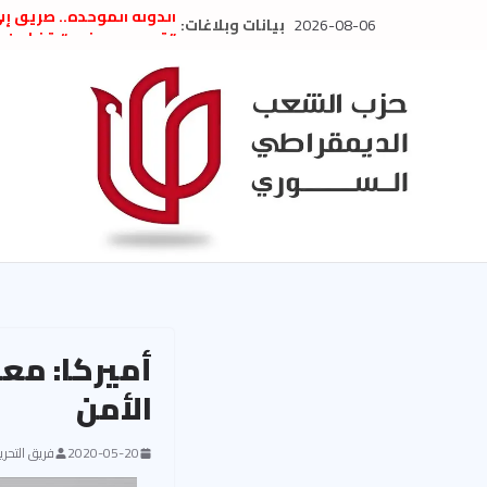
Ski
2026-08-06
بيانات وبلاغات:
الدولة الموحّدة.. طريق إ
t
” تصريح صحفيّ “: تضامن م
تعزية بوفاة المناضل حسن
conten
العام السابق لحزب الاتحاد
الديمقراطي
بلاغ صادر عن اجتماع اللجن
2026
الحرب الأمريكية الإسرائيل
في إيران .. بيان من حزب 
السوري
أميركا: مع
الأمن
2020-05-20
فريق التحرير