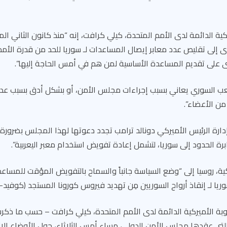
كية الدائمة لدى الأمم المتحدة، كيلي كرافت، إنه “منذ كانون الثاني ال
جلس رقم 2504 أدّى إلى تقليص عدد معابر إيصال المساعدات لـ سوريا للحد من قدرة 
خرى على تقديم المساعدة الأساسية لمن هم في أمس الحاجة إليها”.
شعب السوري يعاني بسبب إجراءات مجلس الأمن، أو بشكل أدق بسبب عدم
من الأعضاء”.
دارة الرئيس الأميركي دونالد ترامب تجدد دعوتها لهذا المجلس بضرورة 
برة الحدود إلى سوريا، لتشمل إعادة تفويض استخدام معبر اليعربية”.
ة، روسيا إلى “وضع السياسة جانباً والسماح بالتفويض المؤقت للمساعدا
ا لـ إنقاذ أرواح السوريين مِن تهديد فيروس كورونا المستجد (كوفيد-19)”.
بة الأميركية الدائمة لدى الأمم المتحدة، كيلي كرافت – حسب ما ذكرت
لتي عقدها مجلس الأمن الدولي، مساء أمس الثلاثاء، حول الأوضاع الإنس