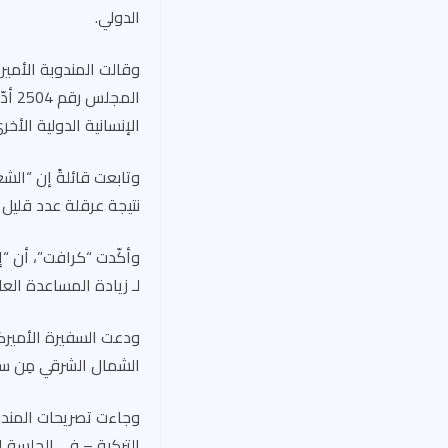
الدولي.
وقالت المندوبة الأمير
الم
الإنسانية الدولية الأ
وتابعت قائلةً إن “ال
نتيجة عرقلة عدد قليل 
وأكّدت “كرافت”، أن “إ
لـ زيادة المساعدة العا
ودعت السفيرة الأميركي
الشمال الشرقي مِن سوري
وجاءت تصريحات المندو
التركية – في الجلسة ا