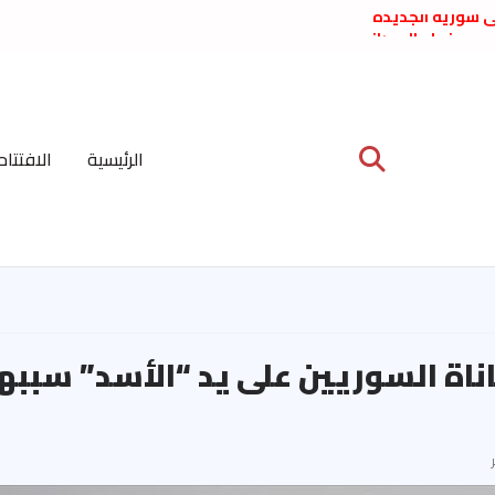
لى سورية الجديدة
ع د. فداء الحوراني
 عبدالعظيم الأمين
 الاشتراكي العربي
ة المركزية نيسان
الرئيسية
الافتتاح
ية على نظام الملالي
الشعب الديمقراطي
اناة السوريين على يد “الأسد” سبب