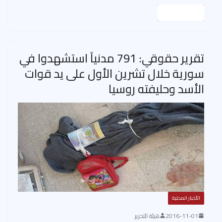
h
nt
hr
le
ac
p
h
m
ar
er
ea
gr
e
at
ail
Read More
e
es
ds
a
b
s
t
m
o
A
تقرير حقوقي: 791 مدنياً استشهدوا في
ok
p
سورية خلال تشرين الأول على يد قوات
p
الأسد وحليفته روسيا
الأخبار المحلية
2016-11-01
هيئة التحرير