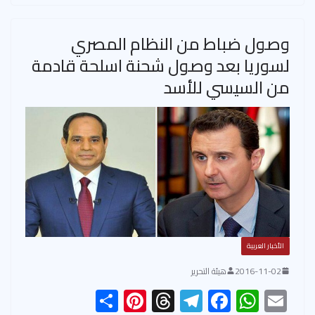
e
es
ds
a
b
s
t
m
o
A
وصول ضباط من النظام المصري
ok
p
لسوريا بعد وصول شحنة اسلحة قادمة
p
من السيسي للأسد
الأخبار العربية
2016-11-02
هيئة التحرير
S
Pi
T
Te
F
W
E