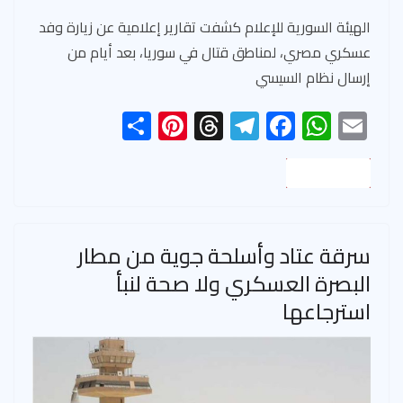
h
nt
hr
le
ac
h
m
ar
er
ea
gr
e
at
ail
الهيئة السورية للإعلام كشفت تقارير إعلامية عن زيارة وفد
عسكري مصري، لمناطق قتال في سوريا، بعد أيام من
e
es
ds
a
b
s
إرسال نظام السيسي
t
m
o
A
S
Pi
T
Te
ok
F
W
p
E
h
nt
hr
le
ac
p
h
m
ar
er
ea
gr
e
at
ail
Read More
e
es
ds
a
b
s
t
m
o
A
سرقة عتاد وأسلحة جوية من مطار
ok
p
البصرة العسكري ولا صحة لنبأ
p
استرجاعها