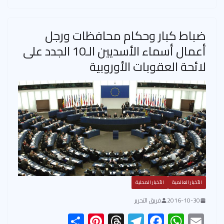
e
es
ds
a
b
s
t
m
o
A
ضباط كبار وحكام محافظات ورجل
ok
p
أعمال أسماء الأسديين الـ10 الجدد على
p
لائحة العقوبات الأوروبية
الأخبار العالمية
الأخبار المحلية
2016-10-30
فريق التحرير
S
Pi
T
Te
F
W
E