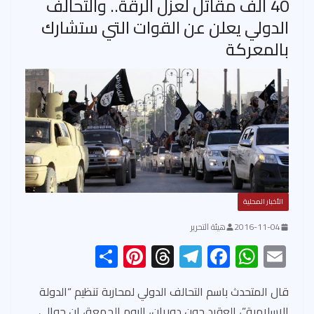
40 ألف مقاتل لعزل الرقة.. والتحالف
الدولي يعلن عن القوات التي ستشارك
بالمعركة
الأخبار المحلية
2016-11-04
هيئة التحرير
S
Pi
T
Te
F
W
E
h
nt
hr
le
ac
h
m
ar
er
ea
gr
e
at
ail
قال المتحدث باسم التحالف الدولي لمحاربة تنظيم “الدولة
الإسلامية”، العقيد جون دوريان، اليوم الجمعة، إن حوالي