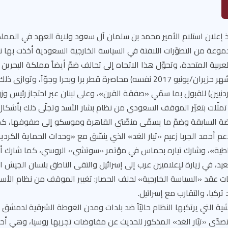
ذ إعلان استلام الأمير محمد بن سلمان آل سعود ولاية العهد في المم
ان/يونيو 2017 مجموعة من التطوّرات اللافتة في السياسة الخارجية السعودية أخذت به
عربية المتحدة، وتحوّل هذا الاتجاه إلى تحالف ضمّ أيضاً مملكة البحري
«إنجازاته» (في بداية شهر حزيران/يونيو 2017 نفسه) محاصرة قطر برا وبحرا وجو
دنيين) للقبول بما سمّي «صفقة القرن»، وعلى لبنان عبر احتجاز رئيس وزر
مثّلت بتغيّر الموقف السعودي من نظام بشار الأسد وتجلّى ذلك بأشكال
ضة السابقة وضمّ ما يسمّى منصّتي القاهرة وموسكو إلى صفوفها، كما
عم أحمد الجربا زعيم «تيار الغد» الذي ينسّق مع «وحدات الحماية الكر
طية»، وشارك تياره بحماس في مؤتمر «سوتشي» الروسي، كما شارك أحد
عيد، في زيارة لإعلاميين عرب إلى إسرائيل والتقى الناطق بلسان الجيش ا
ات عقد «السياسة الخارجية» لحلف الحصار: تغيير الموقف من نظام الأس
ركيا، والتقارب مع إسرائيل.
شية التي يرتكبها النظام حاليّاً ضد بلدات ومدن الغوطة الشرقية لدمشق 
صدّى «تيّار الغد» المذكور للحديث عن مفاوضات تجريها روسيا، وهي أحد