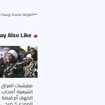
الغوطة مذبحة روسية بامت
ay Also Like
ميليشيات العراق
الشيعية: أصحاب
الكهف أم قبضة
المهدي؟: صبحي