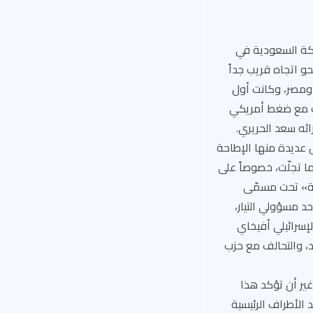
لكة السعودية في
ا نحو اتجاه قريب جداً
ن ومصر، وكانت أول
ّاً، وتوازى ذلك مع ضغط أمريكي
ائه سعد الحريري.
 عديدة منها الإطاحة
 تجلّت، خصوصاً على
دية» تحت مسمّى
 مسؤولي التيار،
لإسرائيلي أفيخاي
د، والتحالف مع حزب
غير أن تؤكد هذا
 الأطراف الرئيسية