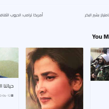
ياز: بشير البكر
أمريكا ترامب: الحروب الثقا
You M
حياتنا ا
0-04-12