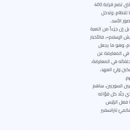
المسؤولة عن قصف الغوطة، برعاية مصرية، لإخراج قوّات المعارضة من المنطقة الشاسعة التي تضم قرابة 400
للنظام، وتدخل
ور الأسد.
ل إن جزءاً من اللعبة
 الإسلام»، فالأخبار
ام، وهو ما يجعل
 في المعارضة عن
لفائه في المعارضة،
ين وليّ العهد،
م.
يين السوريين، ساهم
ي جنّد كل قوّاته
ا فعل الرئيس
لميّ لترانسفير