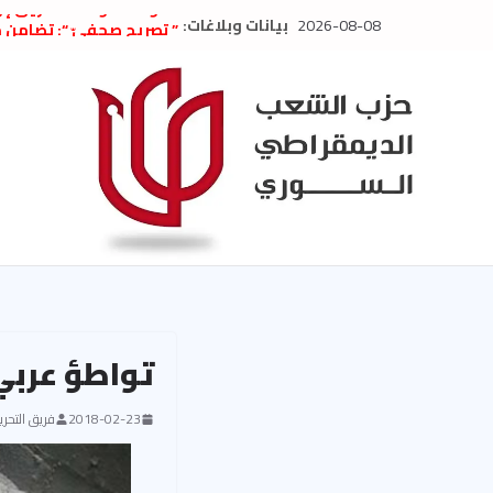
Ski
2026-08-08
بيانات وبلاغات:
الدولة الموحّدة.. طريق إ
t
” تصريح صحفيّ “: تضامن م
تعزية بوفاة المناضل حسن
conten
العام السابق لحزب الاتحاد
الديمقراطي
بلاغ صادر عن اجتماع اللجن
2026
الحرب الأمريكية الإسرائيل
في إيران .. بيان من حزب 
السوري
تواطؤ عربي
2018-02-23
فريق التحرير