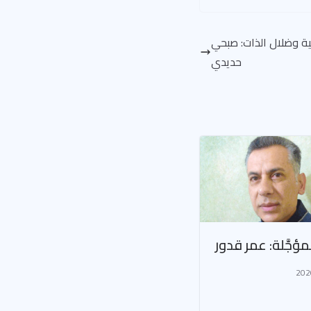
فية وضلال الذات: صبحي
حديدي
لمؤجَّلة: عمر قدور
202