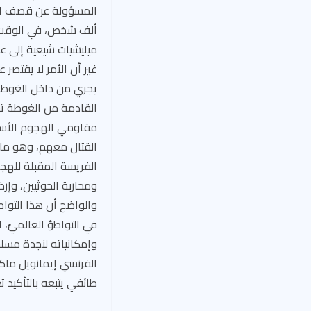
ألف شخص، في الوقت ال
ميليشيات شيعية إلى ع
غير أن الأمر لا يقتصر
يجري من داخل الغوطة 
القادمة من الغوطة تشي
مقاومي الهجوم الأسد
القتال معهم، وهو ما 
الفريسة المقبلة للهج
ومحاربة الحوثيين، وإر
والواضح أن هذا التواط
في التواطؤ العالميّ، ا
وإمكانياته لنجدة مسلح
الفرنسي إيمانويل ماكر
طائفي يتبعه بالتأكيد 