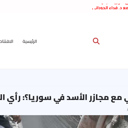
لى سورية الجديدة
ع د. فداء الحوراني
 عبدالعظيم الأمين
 الاشتراكي العربي
ة المركزية نيسان
الرئيسية
الافتتاح
ية على نظام الملالي
الشعب الديمقراطي
 مع مجازر الأسد في سوريا؟: رأي 