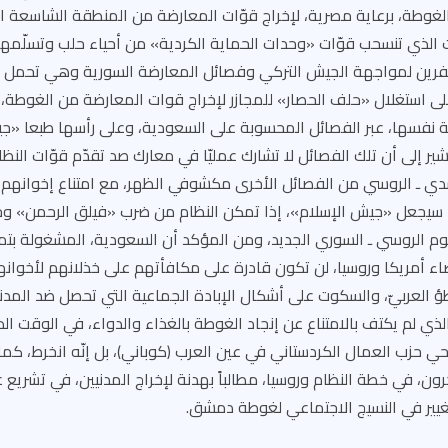
ذي تنسحب قوّات «وحدات الحماية الكردية» من أحياء حلب وتسلّمها 
فرين لمواجهة الجيش التركي وفصائل المعارضة السورية وهي تحمل ص
 على استغلال «حلف الحصار» للمجازر لإخراج قوات المعارضة من الغوطة، ب
نفسها، عبر الفصائل المحسوبة على السعودية، وعلى رأسها طبعا «جيش
ر إلى أن تلك الفصائل لا تشارك عمليّا في معارك صد تقدّم قوّات النظ
ي ـ الروسي من الفصائل الأخرى مكشوفي الظهر، مع امتناع إخوانهم
سيجعل «جيش الإسلام»، إذا تمكن النظام من ضرب «فيلق الرحمن» وح
وم الروسي ـ السوري الجديد، ومن المؤكد أن السعودية، المشغولة بتمك
ضاء أمريكا وروسيا، لن تكون قادرة على مكافأتهم على خذلانهم لأخوانه
ؤ العربيّ، والسكوت على أشكال الإبادة الجماعية التي تحصل ضد المدن
لذي لم يكتف بالامتناع عن إنجاد الغوطة بالغذاء والدواء، في الوقت الذ
ي حزب العمال الكردستاني في عين العرب (كوباني)، بل إنّه انخرط، كم
ون، في خطة النظام وروسيا، مطالباً بهدنة لإخراج المدنيين، في تشريع عا
تغيير في النسيج الاجتماعي لغوطة دمشق.