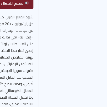
استمع للمقال
شهد العالم العربي من
حزير
من سياسات الإمارات ال
على الفلسطينيين (والأر
إحدى ثمار هذا الحلف ت
بهيئة التفاوض المعار
المستوى الإماراتي، بد
«قوات سوريا الديمقرا
المدعو عبد الجليل الس
أدرعي، وبذلك تتضح حبّ
العمال الكردستاني ضد ت
ولا تفعل المجازر الوح
الاتجاه المخزي، فقد ت