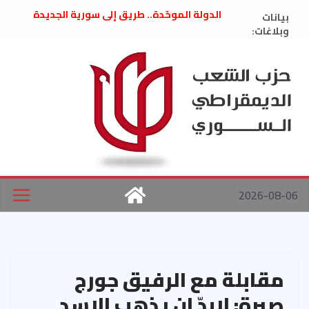
Ski
بيانات
الدولة الموحّدة.. طريق إلى سورية الجديدة
t
وبلاغات:
” تصريح صحفيّ “: تضامن مع د. فداء الحوراني
تعزية بوفاة المناضل حسن عبدالعظيم الأمين
conten
العام السابق لحزب الاتحاد الاشتراكي العربي
الديمقراطي
بلاغ صادر عن اجتماع اللجنة المركزية نيسان
2026
الحرب الأمريكية الإسرائيلية على نظام الملالي
في إيران .. بيان من حزب الشعب الديمقراطي
السوري
2026-08-06
مقابلة مع الرفيق جورج
صبرة: لابدّ ان يذهب الاسد