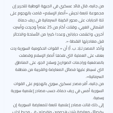
من جانبه، قال قائد عسكري في الجبهة الوطنية للتحرير إن
مجموعة تابعة لجيش «أنصار الإسلام» قامت بالهجوم على
تلة الدبابات على محور الكبينة السرمانية في ريف حماة
الشمالي الغربي، وقتلت أكثر من 25 عنصراً وجرحت وأسرت
آخرين، واغتنمت دباباتين وعددا كبيرا من الأسلحة والذخائر
قبل مغادرتها النقطة «.
وأكد المصدر لـ(د. ب. أ) أن « القوات الحكومية السورية ردت
بعنف على العملية التي نفذها أنصار الإسلام وقصفت
بالمدفعية وراجمات الصواريخ وسلاح الجو، على المناطق
التي تسيطر عليها فصائل المعارضة والقريبة من منطقة
السرمانية».
من جانبه، أقر مصدر عسكري سوري بالهجوم على القوات
السورية أمس في ريف حماة، حسب مصادر إعلامية سورية
رسمية.
إلى ذلك قالت مصادر إعلامية تابعة للمعارضة السورية إن
«فصائل معارضة شنت هجومين منفصلين في محيط إدلب