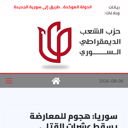
Ski
بيانات
الدولة الموحّدة.. طريق إلى سورية الجديدة
t
وبلاغات:
” تصريح صحفيّ “: تضامن مع د. فداء الحوراني
تعزية بوفاة المناضل حسن عبدالعظيم الأمين
conten
العام السابق لحزب الاتحاد الاشتراكي العربي
الديمقراطي
بلاغ صادر عن اجتماع اللجنة المركزية نيسان
2026
الحرب الأمريكية الإسرائيلية على نظام الملالي
في إيران .. بيان من حزب الشعب الديمقراطي
السوري
2026-08-06
سوريا: هجوم للمعارضة
يسقط عشرات القتلى