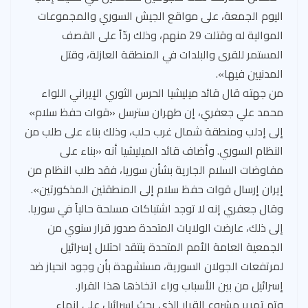
اليوم الجمعة، على مواقع الجيش السوري والمجموعات
الموالية له وقتلت 29 منهم، وذلك ردّاً على القصف
المستمر للقرى والبلدات في المنطقة العازلة، وقتل
المدنيين فيها».
من جهته قال قائد ميليشيا الحرس الثوري الإيراني اللواء
محمد علي جعفري، إن طهران سترسل «قوات حفظ سلام»
إلى إدلب ومنطقة شمال غرب حلب، وذلك بناء على طلب من
النظام السوري. وأضاف قائد الميليشيا أنه «بناء على
مفاوضات السلام الجارية بشأن سوريا، فقد طلب النظام من
إيران إرسال قوات حفظ سلام إلى المنطقتين المذكورتين».
وقال جعفري إنه لا توجد اشتباكات مسلحة حالياً في سوريا.
إلى ذلك، عارضت الولايات المتحدة صدور قرار سنوي من
الجمعية العامة الأمم المتحدة ينتقد احتلال إسرائيل
لمرتفعات الجولان السورية، مستشهدة بأن وجود انحياز ضد
إسرائيل من بين الأسباب وراء اتخاذها هذا القرار.
وتم تمرير مشروع القرار الذي يحث إسرائيل على إنهاء