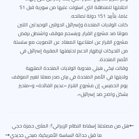
احتلالها للمنطقة التي استولت عليها من سورية قبل 51
عاما، بتأييد 151 دولة لصالحه.
كانت الولايات المتحدة وإسرائيل الدولتين الوحيدتين اللتين
صوتتا ضد مشروع القرار. وينسجم موقف واشنطن برفض
مشروع القرار عن امتناعها المعتاد عن التصويت مع سلسلة
من التحركات لإظهار الدعم لحليفتها المقربة إسرائيل في
الأمم المتحدة.
وقالت نيكي هيلي مندوبة الولايات المتحدة المنتهية
ولايتها في الأمم المتحدة في بيان صدر معلنا تغيير الموقف
يوم الخميس، إن مشروع القرار «عديم الفائدة» و»متحيز
بشكل واضح ضد إسرائيل».
هل من مصلحتنا إسقاط النظام الإيراني؟: المثنى حمزة حجي
ما قبل حداثة الساسة الأمريكية: صبحي حديدي