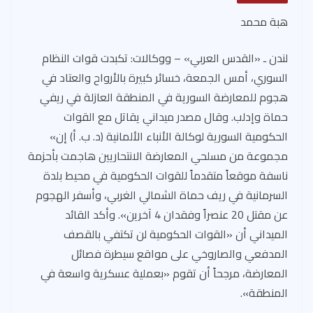
هبة محمد
لندن ـ «القدس العربي» – ووكالات: تكبدت قوات النظام
السوري، أمس الجمعة، خسائر كبيرة بالأرواح والعتاد في
هجوم للمعارضة السورية في المنطقة العازلة في ريفي
حماة وإدلب. وقال مصدر ميداني يقاتل مع القوات
الحكومية السورية لوكالة الأنباء الألمانية (د. ب. أ) إن»
مجموعة من مسلحي المعارضة الانتحاريين هاجمت بأحزمة
ناسفة موقعاً متقدماً للقوات الحكومية في محيط بلدة
السرمانية في ريف حماة الشمالي الغربي، وأسفر الهجوم
عن مقتل 20 عنصراً وفقدان 4 آخرين». وأكد القائد
الميداني أن «القوات الحكومية لن تكتفي بالقصف
المدفعي والصاروخي على مواقع سيطرة فصائل
المعارضة، مرجحاً أن تقوم «بعملية عسكرية واسعة في
المنطقة».