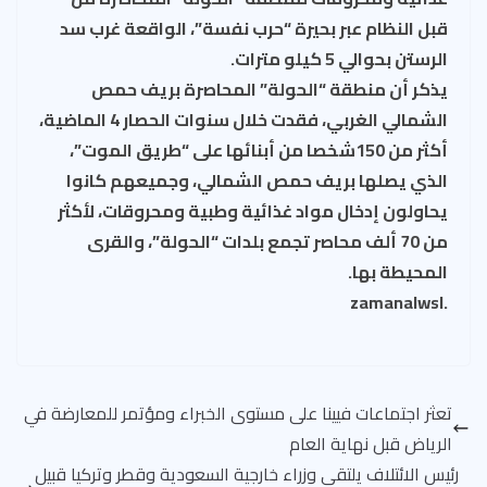
قبل النظام عبر بحيرة “حرب نفسة”، الواقعة غرب سد
الرستن بحوالي 5 كيلو مترات.
يذكر أن منطقة “الحولة” المحاصرة بريف حمص
الشمالي الغربي، فقدت خلال سنوات الحصار 4 الماضية،
أكثر من 150شخصا من أبنائها على “طريق الموت”،
الذي يصلها بريف حمص الشمالي، وجميعهم كانوا
يحاولون إدخال مواد غذائية وطبية ومحروقات، لأكثر
من 70 ألف محاصر تجمع بلدات “الحولة”، والقرى
المحيطة بها.
.zamanalwsl
تعثر اجتماعات فيينا على مستوى الخبراء ومؤتمر للمعارضة في
الرياض قبل نهاية العام
رئيس الائتلاف يلتقي وزراء خارجية السعودية وقطر وتركيا قبيل