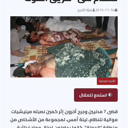
2015-11-14
هيئة التحرير
الأخبار المحلية
استمع للمقال
قضى 7 مدنيين وجرح آخرون إثر كمين نصبته ميليشيات
موالية للنظام، ليلة أمس، لمجموعة من الأشخاص من
منطقة “الحولة”، كانوا يحاولون إدخال مواد غذائية