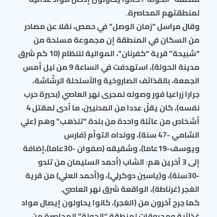
لمنطقتهم المحاصرة.
وقال مراسل “زمان الوصل” في حمص، نقلا عن مصادر
من السكان في المنطقة إن مجموعة مسلحة من
“شبيحة” قرية “كفرنان”، الموالية للنظام (10 كم شرق
مدينة الحولة)، استهدفت في الساعة 9 من ليل أمس
الجمعة، بالقذائف الصاروخية والأسلحلة الرشّاشة،
جرارا زراعيا فور وصوله لمجرى نهر العاصي (بحيرة حرب
نفسه)، كان يقلّ عددا من المدنيين، ما أدى لمقتل 4
أشخاص من عائلة واحدة من بلدة “تلذهب” وهم (علي
الشامي -47 سنة)، وولداه التوأم (فارس
ويوسف-19عاما)، وشقيقه (صفوان -30عاما)،إضافة
إلى 3 آخرين هم: الشاب (أحمد السليمان من تلدو
-30سنة)، و(ياسين دوكرلي)، و(أحمد العلي) من قرية
الغجر (غرناطة)، الواقعة شرق نهر العاصي.
كما جرح آخرون من (الغجر)، كانوا يحاولون إيصال مواد
غذائية ومحروقات لمنطقة “الحولة” المحاصرة من