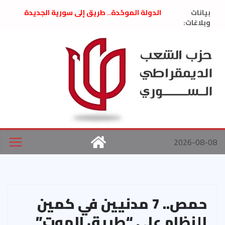
Ski
بيانات
الدولة الموحّدة.. طريق إلى سورية الجديدة
t
وبلاغات:
” تصريح صحفيّ “: تضامن مع د. فداء الحوراني
تعزية بوفاة المناضل حسن عبدالعظيم الأمين
conten
العام السابق لحزب الاتحاد الاشتراكي العربي
الديمقراطي
بلاغ صادر عن اجتماع اللجنة المركزية نيسان
2026
الحرب الأمريكية الإسرائيلية على نظام الملالي
في إيران .. بيان من حزب الشعب الديمقراطي
السوري
2026-08-08
حمص.. 7 مدنيين في كمين
للنظام على “طريق الموت”