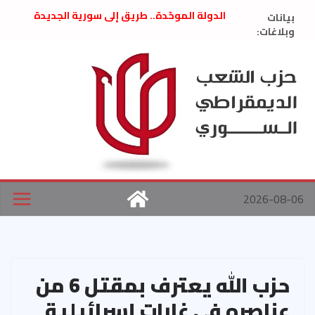
Ski
بيانات
الدولة الموحّدة.. طريق إلى سورية الجديدة
t
وبلاغات:
” تصريح صحفيّ “: تضامن مع د. فداء الحوراني
تعزية بوفاة المناضل حسن عبدالعظيم الأمين
conten
العام السابق لحزب الاتحاد الاشتراكي العربي
الديمقراطي
بلاغ صادر عن اجتماع اللجنة المركزية نيسان
2026
الحرب الأمريكية الإسرائيلية على نظام الملالي
في إيران .. بيان من حزب الشعب الديمقراطي
السوري
2026-08-06
حزب الله يعترف بمقتل 6 من
عناصره في غارات إسرائيلية