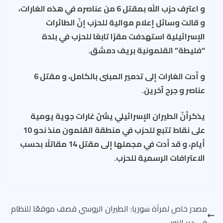
و اعترف حزب الله بمقتل 6 من عناصره في هذه الغارات،
و قالت وسائل إعلام موالية للحزب إنّ الطائرات
الإسرائيلية استهدفت مقرًا تابعًا للحزب في بلدة
“فليطة” القلمونية بريف دمشق.
و أدت الغارات إلى تدمير المبنى بالكامل، و مقتل 6
عناصر و جرح آخرين.
يذكرأنّ الطيران الإسرائيلي يشنّ غارات جوية يومية
على نقاط تتبع للحزب في منطقة القلمون منذ نحو 10
أيام، و قد أدت في مجملها إلى مقتل 14 مقاتلًا بحسب
الاعترافات الرسمية للحزب.
مصدر خاص لمرآة سوريا: الطيران الروسي قصف موقعًا للنظام
في دير الزور