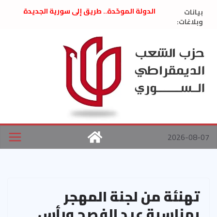
Ski
بيانات
الدولة الموحّدة.. طريق إلى سورية الجديدة
t
وبلاغات:
” تصريح صحفيّ “: تضامن مع د. فداء الحوراني
تعزية بوفاة المناضل حسن عبدالعظيم الأمين
conten
العام السابق لحزب الاتحاد الاشتراكي العربي
الديمقراطي
بلاغ صادر عن اجتماع اللجنة المركزية نيسان
2026
الحرب الأمريكية الإسرائيلية على نظام الملالي
في إيران .. بيان من حزب الشعب الديمقراطي
السوري
2026-08-07
تهنئة من لجنة المهجر
بمناسبة عيد الفصح ورأس