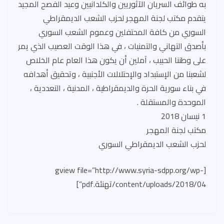
به طوائف السريان الآثوريين والكلدانيين وعيد الفصح المجيد
يتقدم مكتب لجنة المهجر لحزب الشعب الديمقراطي
السوري من كافة المحتفلين وعموم الشعب السوري
بأصدق التهاني والتمنيات ، في هذا الوقت العصيب الذي يمر
على وطننا الحبيب ، آملين أن يكون هذا العام عام الخلاص
لشعبنا من الإستبداد والإحتلالات الأجنبية ، وتحقيق أهدافه
في بناء سورية الحرة والديمقراطية ، المدنية ، التعددية ،
الموحدة والمستقلة .
1 نيسان 2018
مكتب لجنة المهجر
لحزب الشعب الديمقراطي السوري
[gview file=”http://www.syria-sdpp.org/wp-
content/uploads/2018/04/تهنئة.pdf”]