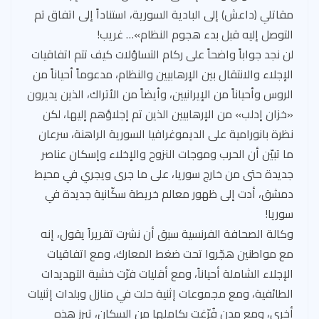
مقاتلي (داعش) إلى البادية السورية، استناداً إلى اتفاق تم
التوصل إليه قبل بدء هجوم النظام»… غريب!
لن نجد جواباً واضحاً على ركام التساؤلات كيف تتم اتفاقيات
الإجلاء والانتقال بين الإرهابيين والنظام، مدعوماً أحياناً من
الروس وأحياناً من الإيرانيين، وأيضاً من الأتراك، الذين يديرون
«خزان إدلب» من الإرهابيين الذين تم إجلاؤهم إليها، لكن
نظرة بانورامية على الديموغرافيا السورية الراهنة، سرعان
ما تبيّن أن الحرب وموجات النزوح والإخلاء وإسكان عناصر
جديدة حتى من خارج سوريا، على ما جرى ويجري في محيط
دمشق، أدت إلى ظهور معالم خريطة سكّانية جديدة في
سوريا!
وكالة الصحافة الفرنسية سبق أن نشرت تقريراً يقول، إنه
مع مواطنين هجّروا تحت ضغط المعارك، ومع اتفاقيات
الإجلاء الشاملة أحياناً، ومع أقليات فرّت خشية التهديدات
الطائفية، ومع مجموعات إثنية حلت في منازل وبلدات إثنيات
أخرى، ومع مدن فُرّغت بكاملها من السكان، تبرز هذه