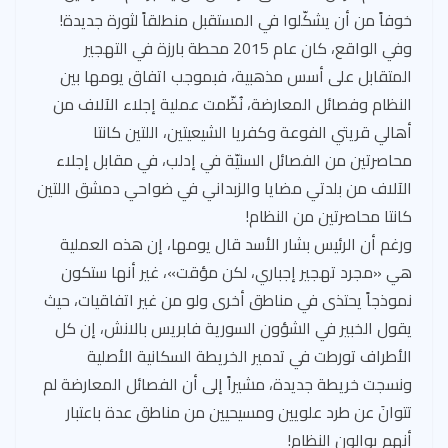
خوفاً من أن يشكّلوا في المستقبل منطلقاً لثورة جديدة!
وفي الواقع، كان عام 2015 محطة بارزة في التهجير
المتقابل على أسس مذهبية، فبموجب اتفاق يومها بين
النظام وفصائل المعارضة، نُظّمت عملية إجلاء الآلاف من
أهالي قريتي الفوعة وكفريا الشيعيتين، اللتين كانتا
محاصرتين من الفصائل السنيّة في إدلب، في مقابل إجلاء
الآلاف من بلدتي مضايا والزبداني في ضواحي دمشق اللتين
كانتا محاصرتين من النظام!
ورغم أن الرئيس بشار الأسد قال يومها، إن هذه العملية
هي «مجرد تهجير إجباري، لكن مؤقت»، غير أنها ستكون
نموذجاً يحتذى في مناطق أخرى ولو من غير اتفاقيات، حيث
يقول الخبير في الشؤون السورية فابريس بالانش، إن كل
الأطراف تورطت في تدمير الخريطة السكانية الأصلية
ونسجت خريطة جديدة، مشيراً إلى أن الفصائل المعارضة لم
تتوانَ عن طرد علويين ومسيحيين من مناطق عدة باعتبار
أنهم يوالون النظام!