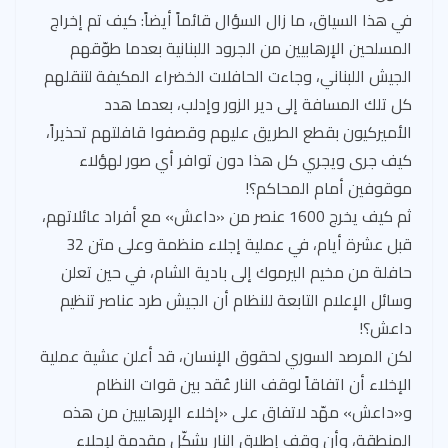
في هذا السياق، ما زال السؤال قائماً أيضاً: كيف تم إخراج
المسلحين الإرهابيين من الجرود اللبنانية بعدما طوّقهم
الجيش اللبناني، وجاءت الحافلات الخضراء المكيفة لتنقلهم
كل تلك المسافة إلى دير الزور وإدلب، بعدما هدد
الأميركيون بقطع الطريق عليهم وقصفوا قافلتهم تحذيراً،
كيف جرى ويجري كل هذا دون توافر أي صور لهؤلاء
موقوفين أمام المحاكم؟!
ثم كيف يخرج 1600 عنصر من «داعش» مع أفراد عائلاتهم،
قبل عشرة أيام، في عملية إجلاء منظمة وعلى متن 32
حافلة من مخيم اليرموك إلى بادية الشام، في حين تعلن
وسائل الإعلام التابعة للنظام أن الجيش طرد عناصر تنظيم
داعش؟!
لكن المرصد السوري لحقوق الإنسان، قد أعلن عشية عملية
الإخلاء أن اتفاقاً لوقف النار عُقد بين قوات النظام
و«داعش» مهّد لاتفاق على «إخلاء الإرهابيين من هذه
المنطقة، وأن وقف إطلاق النار يشكّل مقدمة لإجلاء