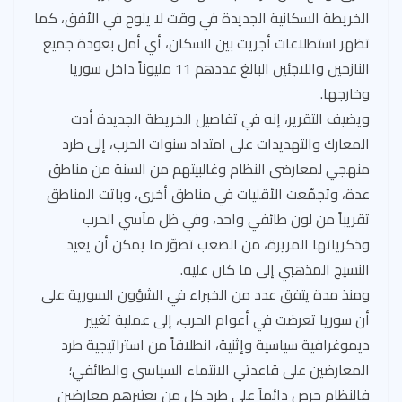
الخريطة السكانية الجديدة في وقت لا يلوح في الأفق، كما
تظهر استطلاعات أجريت بين السكان، أي أمل بعودة جميع
النازحين واللاجئين البالغ عددهم 11 مليوناً داخل سوريا
وخارجها.
ويضيف التقرير، إنه في تفاصيل الخريطة الجديدة أدت
المعارك والتهديدات على امتداد سنوات الحرب، إلى طرد
منهجي لمعارضي النظام وغالبيتهم من السنة من مناطق
عدة، وتجمّعت الأقليات في مناطق أخرى، وباتت المناطق
تقريباً من لون طائفي واحد، وفي ظل مآسي الحرب
وذكرياتها المريرة، من الصعب تصوّر ما يمكن أن يعيد
النسيج المذهبي إلى ما كان عليه.
ومنذ مدة يتفق عدد من الخبراء في الشؤون السورية على
أن سوريا تعرضت في أعوام الحرب، إلى عملية تغيير
ديموغرافية سياسية وإثنية، انطلاقاً من استراتيجية طرد
المعارضين على قاعدتي الانتماء السياسي والطائفي؛
فالنظام حرص دائماً على طرد كل من يعتبرهم معارضين