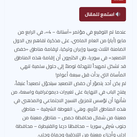
استمع للمقال
عندما تم التوقيع في مؤتمر «آستانة – 4»، في الرابع من
مايو (أيار) من العام الماضي، على مذكرة تفاهم بين الدول
الضامنة الثلاث روسيا وإيران وتركيا، لإقامة مناطق «خفض
التصعيد» في سوريا، ظن الكثيرون أن إقامة هذه المناطق
قد تشكل تمهيداً للتهدئة توصلاً إلى حلول سلمية تنهي
المأساة التي بدأت قبل سبعة أعوام!
لم يكن أحد يتصوّر أن خفض التصعيد سيتحوّل تصعيداً عنيفاً،
يفتح الباب في النهاية على تغييرات ديموغرافية واسعة، من
شأنها أن تؤسس لتمزيق النسيج الاجتماعي والمذهبي في
هذه المناطق الأربع، وهي: الغوطة الشرقية – مناطق
معينة من شمال محافظة حمص – مناطق معينة من
جنوب شرقي سوريا – محافظتا درعا والقنيطرة – محافظة
إدلب وأجزاء معينة من اللاذقية وحماة وحلب.