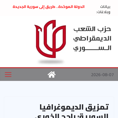
Ski
بيانات
الدولة الموحّدة.. طريق إلى سورية الجديدة
t
وبلاغات:
” تصريح صحفيّ “: تضامن مع د. فداء الحوراني
تعزية بوفاة المناضل حسن عبدالعظيم الأمين
conten
العام السابق لحزب الاتحاد الاشتراكي العربي
الديمقراطي
بلاغ صادر عن اجتماع اللجنة المركزية نيسان
2026
الحرب الأمريكية الإسرائيلية على نظام الملالي
في إيران .. بيان من حزب الشعب الديمقراطي
السوري
2026-08-07
تمزيق الديموغرافيا
السورية: راجح الخوري