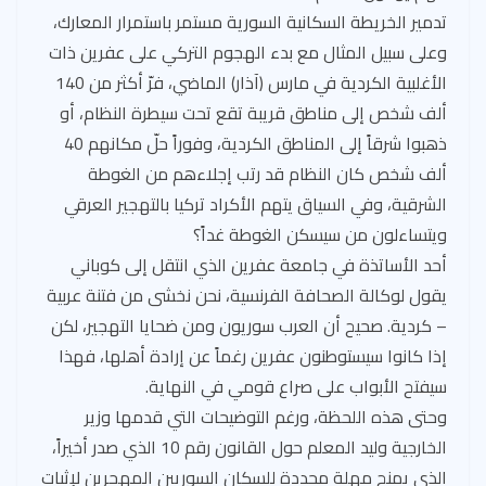
تدمير الخريطة السكانية السورية مستمر باستمرار المعارك،
وعلى سبيل المثال مع بدء الهجوم التركي على عفرين ذات
الأغلبية الكردية في مارس (آذار) الماضي، فرّ أكثر من 140
ألف شخص إلى مناطق قريبة تقع تحت سيطرة النظام، أو
ذهبوا شرقاً إلى المناطق الكردية، وفوراً حلّ مكانهم 40
ألف شخص كان النظام قد رتب إجلاءهم من الغوطة
الشرقية، وفي السياق يتهم الأكراد تركيا بالتهجير العرقي
ويتساءلون من سيسكن الغوطة غداً؟
أحد الأساتذة في جامعة عفرين الذي انتقل إلى كوباني
يقول لوكالة الصحافة الفرنسية، نحن نخشى من فتنة عربية
– كردية. صحيح أن العرب سوريون ومن ضحايا التهجير، لكن
إذا كانوا سيستوطنون عفرين رغماً عن إرادة أهلها، فهذا
سيفتح الأبواب على صراع قومي في النهاية.
وحتى هذه اللحظة، ورغم التوضيحات التي قدمها وزير
الخارجية وليد المعلم حول القانون رقم 10 الذي صدر أخيراً،
الذي يمنح مهلة محددة للسكان السوريين المهجرين لإثبات