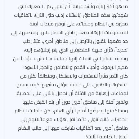
ما هو أكثر إثارة وأشد غرابة، أن تنتهي كل المعارك التي
شهدتها هذه المناطق (باستثناء إدلب حتى الآن)، باتفاقيات
محيّرة بين النظام وحلفائه، على توفير ملاذات آمنة
للمجموعات الإرهابية بعد إطباق الحصار عليها وقصفها، إلى
حد دفعها للقبول بالترحيل إلى مناطق أخرى، مثلاً إدلب
تحديداً، خزّان جبهة المتطرفين الذي يتم إجلاؤهم إليه،
وبادية الشام التي انتقلت إليها جماعة «داعش» مؤخراً من
مخيم اليرموك وأحياء القدم والتضامن والحجر الأسود!
كان الأمر مثيراً للاستغراب والاستنكار، ومنطلقاً لكثير من
الشكوك والظنون، على خلفية سؤال مشروع: كيف يسمح
لجماعات إرهابية من القتلة أن تحصل بالتالي على الحماية،
وتخرج آمنة إلى مناطق أخرى دون أن يتم القبض عليها
ومحاكمتها وعرضها أمام الرأي العام، لكن حافلات النظام
الخضراء، كانت تتولى دائماً نقل هؤلاء مع عائلاتهم إلى
مناطق أخرى بعد اتفاقيات شاركت فيها إلى جانب النظام
الدول الضامنة الثلاث!