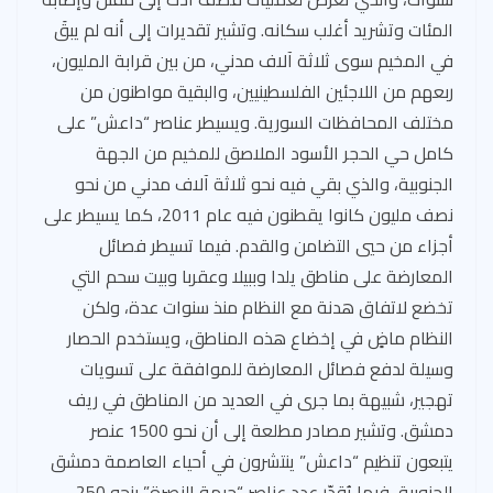
المئات وتشريد أغلب سكانه. وتشير تقديرات إلى أنه لم يبقَ
في المخيم سوى ثلاثة آلاف مدني، من بين قرابة المليون،
ربعهم من اللاجئين الفلسطينيين، والبقية مواطنون من
مختلف المحافظات السورية. ويسيطر عناصر “داعش” على
كامل حي الحجر الأسود الملاصق للمخيم من الجهة
الجنوبية، والذي بقي فيه نحو ثلاثة آلاف مدني من نحو
نصف مليون كانوا يقطنون فيه عام 2011، كما يسيطر على
أجزاء من حيي التضامن والقدم. فيما تسيطر فصائل
المعارضة على مناطق يلدا وببيلا وعقربا وبيت سحم التي
تخضع لاتفاق هدنة مع النظام منذ سنوات عدة، ولكن
النظام ماضٍ في إخضاع هذه المناطق، ويستخدم الحصار
وسيلة لدفع فصائل المعارضة للموافقة على تسويات
تهجير، شبيهة بما جرى في العديد من المناطق في ريف
دمشق. وتشير مصادر مطلعة إلى أن نحو 1500 عنصر
يتبعون تنظيم “داعش” ينتشرون في أحياء العاصمة دمشق
الجنوبية، فيما يُقدّر عدد عناصر “جبهة النصرة” بنحو 250