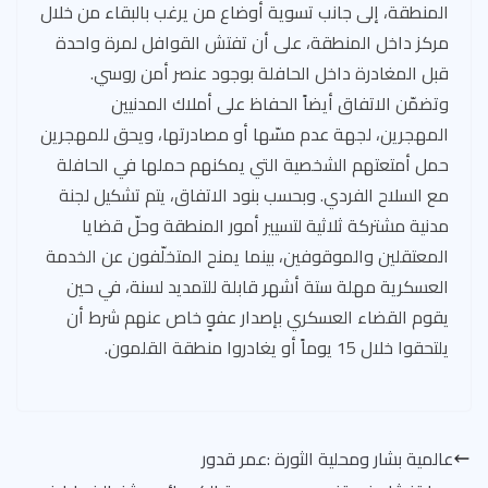
المنطقة، إلى جانب تسوية أوضاع من يرغب بالبقاء من خلال
مركز داخل المنطقة، على أن تفتش القوافل لمرة واحدة
قبل المغادرة داخل الحافلة بوجود عنصر أمن روسي.
وتضمّن الاتفاق أيضاً الحفاظ على أملاك المدنيين
المهجرين، لجهة عدم مسّها أو مصادرتها، ويحق للمهجرين
حمل أمتعتهم الشخصية التي يمكنهم حملها في الحافلة
مع السلاح الفردي. وبحسب بنود الاتفاق، يتم تشكيل لجنة
مدنية مشتركة ثلاثية لتسيير أمور المنطقة وحلّ قضايا
المعتقلين والموقوفين، بينما يمنح المتخلّفون عن الخدمة
العسكرية مهلة ستة أشهر قابلة للتمديد لسنة، في حين
يقوم القضاء العسكري بإصدار عفوٍ خاص عنهم شرط أن
يلتحقوا خلال 15 يوماً أو يغادروا منطقة القلمون.
عالمية بشار ومحلية الثورة :عمر قدور