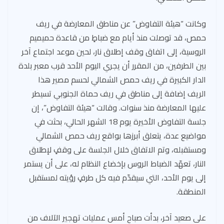
وكانت “هيئة التفاوض” عن مناطق المعارضة في ريف
حمص، قد توصلت منذ أيام مع ضباطٍ من قاعدة حميميم
الروسية، إلى اتفاق وقف إطلاق نار، لحين موعد اجتماع آخر
بين الطرفين، من المقرر أن يجري اليوم الأحد قرب معبر بلدة
الدار الكبيرة في ريف حمص الشمالي لحسم مصير هذا
الريف إضافة إلى مناطق في ريف حماة الجنوبي تسيطر
عليها المعارضة منذ سنوات. وقالت “هيئة التفاوض”، إن
جلسة التفاوض الأخيرة يوم 18 الشهر الحالي، بحثت في
مواضيع عدة، يتعلق أبرزها بواقع ريف حمص الشمالي
ومستقبله، وتم الاتفاق خلال الجلسة على وقفٍ لإطلاق
النار، تعهّد الضباط الروس بإخضاع النظام له، على أن يستمر
إلى يوم الأحد، التي سيقدّم فيه كل طرفٍ رؤيته لمستقبل
المنطقة.
على صعيد آخر، بدأت صباح أمس عمليات تهجير الآلاف من