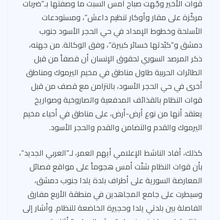
قوات الأخير وجّهت صباح أمس السبت ما وصفتها بـ”ضربات
مركّزة على مقار وأوكار تنظيم داعش”، ومستودعات
الأسلحة وخطوط الإمداد في حي الحجر الأسود جنوب
دمشق و”كبّدتها خسائر كبيرة”، وفق الوكالة. من جهته،
ذكر المرصد السوري لحقوق الإنسان أن قصفاً من قبل
الطائرات الحربية طاول مناطق في مخيم اليرموك ومناطق
أخرى في حي الحجر الأسود، بالتزامن مع قصف من قبل
قوات النظام بالقذائف المدفعية والصاروخية وصواريخ
يعتقد أنها من نوع أرض-أرض، على مناطق في أحياء مخيم
اليرموك والقدم والتضامن والقدم والحجر الأسود.
كذلك، أفاد الناشط الإعلامي أيهم العمر، لـ”العربي الجديد”،
بأن قوات النظام شنّت أمس هجوماً على مواقع فصائل
المعارضة السورية على أطراف بلدة يلدا جنوب دمشق،
وسيطرت على جامع المجاهدين في منطقة الأربع مفارق
الفاصلة بين بلدتي يلدا وحجيرة الخاضعة للنظام. وأشار إلى