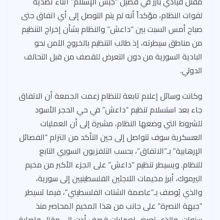
مقتل قيادي بارز في فصيل “جيش الإسلام” أثناء تصديه
لقوات النظام، مؤكداً أنه لم يتم التوصل إلى أي اتفاق حتى
صباح أمس السبت بين “داعش” والنظام بشأن إخراج التنظيم
من مناطق سيطرته، إذ طالب التنظيم بالخروج الآمن نحو
البادية السورية من دون التعرض للقصف من قبل التحالف
الدولي.
وكانت وسائل إعلام تابعة للنظام زعمت الجمعة أن الاتفاق
جاء بعد استسلام تنظيم “داعش” في حي الحجر الأسود
للشروط التي وضعها النظام، مشيرة إلى أن العمليات
العسكرية سوف تتواصل إلى حين التأكد من التزام “الفصائل
الإرهابية” بـ”الاتفاق”، بحسب التلفزيون السوري التابع
للنظام. ويسيطر تنظيم “داعش” على الجزء الأكبر من مخيم
اليرموك، أبرز مخيمات اللاجئين الفلسطينيين إلى سورية،
والذي يُوصف بـ”عاصمة الشتات الفلسطيني”، فيما تسيطر
“جبهة النصرة” على جانب من هذا المخيم المحاصر منذ
سنوات، والذي تعرض لعمليات قصف أدت إلى مقتل وإصابة