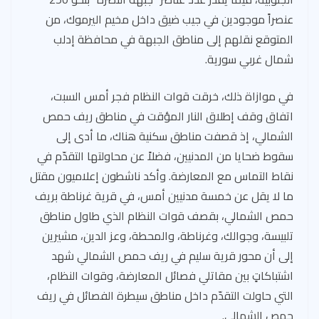
عنصراً موجودين في جيب ضيق داخل مخيم اليرموك، من
المتوقع نقلهم إلى مناطق الجبهة في محافظة إدلب
شمال غربي سورية.
في موازاة ذلك، خرقت قوات النظام فجر أمس السبت،
اتفاق وقف إطلاق النار المؤقت في مناطق ريف حمص
الشمالي، إذ قصفت مناطق سكنية هناك، ما أدى إلى
سقوط ضحايا من المدنيين، فضلاً عن محاولتها التقدّم في
نقاط التماس مع المعارضة. وأكد ناشطون إعلاميون مقتل
ما لا يقل عن خمسة مدنيين أمس، في قرية غرناطة بريف
حمص الشمالي، بقصف قوات النظام الذي طاول مناطق
تلبيسة، وجوالك، وغرناطة، والمحطة، وعز الدين، مشيرين
إلى أن محور قرية سليم في ريف حمص الشمالي شهد
اشتباكاتٍ بين مقاتلي فصائل المعارضة، وقوات النظام،
التي حاولت التقدّم داخل مناطق سيطرة الفصائل في ريف
حمص الشمالي.