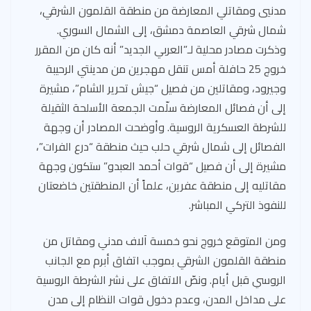
مدنيي ومقاتلي المعارضة من منطقة القلمون الشرقي،
شمال شرقي العاصمة دمشق، إلى الشمال السوري.
وذكرت مصادر محلية لـ”العربي الجديد” أنه كان من المقرر
خروج 25 حافلة أمس تنقل مهجرين من مدينتي الرحيبة
وجيرود، ومقاتلين من فصيل “جيش تحرير الشام”، مشيرة
إلى أن فصائل المعارضة سلّمت الجمعة الأسلحة الثقيلة
للشرطة العسكرية الروسية. وأوضحت المصادر أن وجهة
الفصائل إلى شمال شرقي حلب حيث منطقة “درع الفرات”،
مشيرة إلى أن فصيل “قوات أحمد العبدو” ستكون وجهة
مقاتليه إلى منطقة عفرين، علماً أن المنطقتين خاضعتان
للنفوذ التركي المباشر.
ومن المتوقع خروج نحو خمسة آلاف مدني ومقاتل من
منطقة القلمون الشرقي بموجب اتفاق أبرم مع الجانب
الروسي قبل أيام. ونصّ الاتفاق على نشر الشرطة الروسية
على مداخل المدن، وعدم دخول قوات النظام إلى مدن