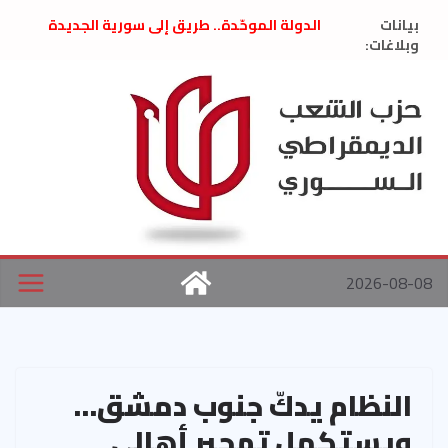
Ski
بيانات
الدولة الموحّدة.. طريق إلى سورية الجديدة
t
وبلاغات:
” تصريح صحفيّ “: تضامن مع د. فداء الحوراني
تعزية بوفاة المناضل حسن عبدالعظيم الأمين
conten
العام السابق لحزب الاتحاد الاشتراكي العربي
الديمقراطي
بلاغ صادر عن اجتماع اللجنة المركزية نيسان
2026
الحرب الأمريكية الإسرائيلية على نظام الملالي
في إيران .. بيان من حزب الشعب الديمقراطي
السوري
2026-08-08
النظام يدكّ جنوب دمشق…
ويستكمل تهجير أهالي