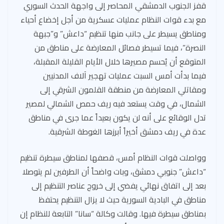
قفز الجنوب الدمشقي المحاصر إلى واجهة الحدث السوري
مع بدء قوات النظام عمليات عسكرية من أجل إخضاع أحياء
ومناطق يسيطر على جانب منها تنظيم “داعش” و”جبهة
النصرة”، فيما تسيطر فصائل المعارضة على مناطق من
المتوقع أن يُحسم مصيرها خلال الأيام القليلة المقبلة،
فيما بدأت أمس السبت عمليات تهجير آلاف المدنيين
ومقاتلي المعارضة من منطقة القلمون الشرقي إلى
الشمال، في وقت يستعد فيه ريف حمص الشمالي لمصير
تدل الوقائع على أنه لن يكون بعيداً عما جرى في مناطق
عدة في ريف دمشق أخيراً أبرزها الغوطة الشرقية.
وواصلت قوات النظام أمس، قصفها لمناطق سيطرة تنظيم
“داعش” جنوبي دمشق، وبات واضحاً أن الطرفين لم يتوصلا
بعد إلى اتفاق نهائي يفضي إلى خروج عناصر التنظيم إلى
مناطق في البادية السورية حيث لا يزال التنظيم يحتفظ
بمناطق سيطرة فيها. وقالت وكالة “سانا” التابعة للنظام إن