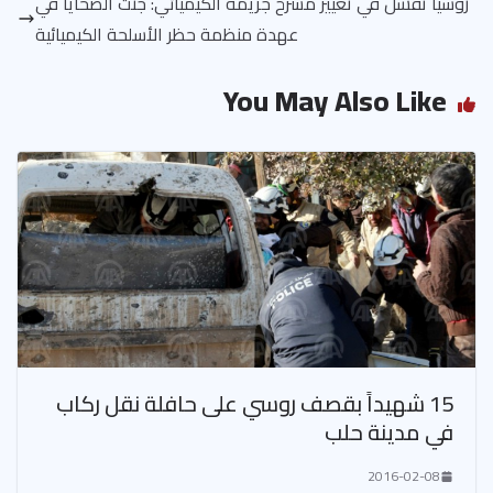
روسيا تفشل في تغيير مسرح جريمة الكيميائي: جثث الضحايا في
عهدة منظمة حظر الأسلحة الكيميائية
You May Also Like
15 شهيداً بقصف روسي على حافلة نقل ركاب
في مدينة حلب
2016-02-08