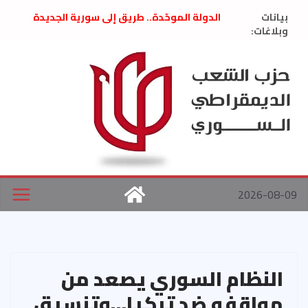
Ski
بيانات
الدولة الموحّدة.. طريق إلى سورية الجديدة
t
وبلاغات:
” تصريح صحفيّ “: تضامن مع د. فداء الحوراني
تعزية بوفاة المناضل حسن عبدالعظيم الأمين
conten
العام السابق لحزب الاتحاد الاشتراكي العربي
الديمقراطي
بلاغ صادر عن اجتماع اللجنة المركزية نيسان
2026
الحرب الأمريكية الإسرائيلية على نظام الملالي
في إيران .. بيان من حزب الشعب الديمقراطي
السوري
2026-08-09
النظام السوري يصعد من
مواقفه ضد تركيا…وتنسيق