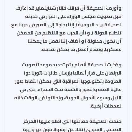
وأوردت الصحيفة أن فرانك فالتر شتاينماير قد اعترف
قبل تصويت مجلس الوزراء على القرار في حديثه
لصحيفة بيلد اليومية ( إننا بحاجة إلى الصبر في حربنا مع
تنظيم الدولة ), و (أن الحرب مع التنظيم من الممكن
أن تكون مطولة ) و أضاف إننا نفعل ما يمكننا
عسكريا, ونقدم أفضل ما يمكن تقدمه.
وذكرت الصحيفة أنه لم يتم تحديد موعد لتصويت
البرلمان على قرار ألمانيا بإرسال طائرات (تورنا دو)
المزودة بتكنولوجيا المراقبة التي يمكن التقاط صور
عالية الدقة والصور بالأشعة تحت الحمراء، حتى في
الليل وسوء الأحوال الجوية، وإحالتها في الوقت ذاته
لمحطات أرضية.
ختمت الصحيفة مقالتها التي اطلع عليها (المركز
الصحفي السوري) نقلا عن ارسولا فون دير وزيرة