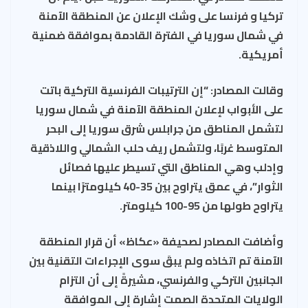
ar
er
ea
gr
e
at
ail
تركيا و فرنسا على وشك الإعلان عن المنطقة الآمنة
e
es
ds
a
b
s
في شمال سوريا في الفترة القادمة بموافقة ضمنية
t
m
o
A
أمريكية.
ok
p
p
وقالت المصادر: “إن الترتيبات الفرنسية التركية باتت
على الأبواب لإعلان المنطقة الآمنة في شمال سوريا
لتشمل المناطق من جرابلس شرق سوريا إلى البحر
المتوسط غربًا، ولتشمل ريف حلب الشمالي واللاذقية
وإدلب وهي المناطق التي تسيطر عليها فصائل
الثوار”، في عمق يتراوح بين 35-40 كيلومترًا بينما
يتراوح طولها من 95-100 كيلومتر.
وأضافت المصادر لصحيفة «عكاظ» أن قرار المنطقة
الآمنة تم اتخاذه ولم يبقَ سوى الإجراءات التقنية بين
الجانبين التركي والفرنسي، مشيرةً إلى أن التزام
الولايات المتحدة الصمت إشارة إلى الموافقة