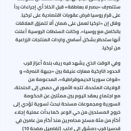
ستتصرف «بصبر لا بعاطفة» قبل اتخاذ أي إجراءات رداً
على قرار روسيا فرض عقوبات اقتصادية على تركيا.
وقال إن «تركيا تعمل على ضمان ألا تتمزق العلاقات
بالكامل مع روسيا». وكانت السلطات الروسية أعلنت
أنها ستحظر بشكل أساسي واردات المنتجات الزراعية
من تركيا.
وفي الوقت الذي يشهد فيه ريف بلدة أعزاز قرب
الحدود التركية معارك عنيفة بين «جبهة النصرة» و
«قوات سوريا الديموقراطية»، المدعومة من
الولايات المتحدة، تتجه الأمور في حمص إلى الحلحلة،
مع اجتماع يعقد اليوم بين ممثلين عن الحكومة
السورية ومجموعات مسلحة لبحث تسوية تؤدي إلى
خروج المسلحين من حي الوعر. كما بدأت عملية إجلاء
أكثر من مئة مسلح محاصرين منذ أكثر من عامين في
قدسيا قرب دمشق إلى ادلب. (تفاصيل صفحة 10)