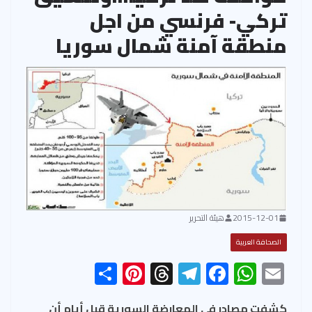
تركي- فرنسي من اجل
منطقة آمنة شمال سوريا
2015-12-01
هيئة التحرير
الصحافة العربية
S
Pi
T
Te
F
W
E
h
nt
hr
le
ac
h
m
كشفت مصادر في المعارضة السورية قبل أيام أن