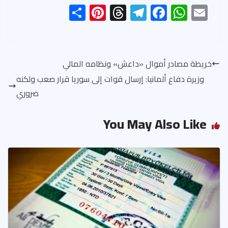
S
Pi
T
Te
F
W
E
h
nt
hr
le
ac
h
m
ar
er
ea
gr
e
at
ail
e
es
ds
a
b
s
خريطة مصادر أموال «داعش» ونظامه المالي
t
m
o
A
وزيرة دفاع ألمانيا: إرسال قوات إلى سوريا قرار صعب ولكنه
ok
p
ضروري
p
You May Also Like