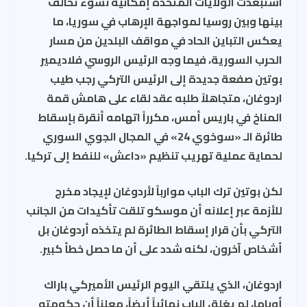
استبعدت الولايات المتحدة إمكانية نشوء تحالف
بينها وبين روسيا لمواجهة الإرهاب في سوريا، ما
يعكس التباين الحاد في مواقف البلدين من مسار
الحرب السورية، فيما وجه الرئيس الروسي فلاديمير
بوتين صفعة جديدة إلى الرئيس التركي رجب طيب
اردوغان، متجاهلاً طلبه عقد لقاء على هامش قمة
المناخ في باريس أمس، مكرراً اتهامه أنقرة بإسقاط
طائرة الـ «سوخوي 24» في المجال الجوي السوري
لحماية عملية تهريب تنظيم «داعش» للنفط إلى تركيا.
لكن بوتين ترك الباب موارباً لأردوغان لإيجاد مخرج
للأزمة عبر إعلانه أن موسكو تلقت تأكيدات من الجانب
التركي بأن قرار إسقاط الطائرة لم يتخذه أردوغان بل
أشخاص آخرون، لكنه شدد على أن ما حصل خطأ كبير.
اردوغان، الذي يلتقي اليوم الرئيس الأميركي باراك
أوباما، لم يغلق الباب نهائياً أيضاً، معلناً أن حكومته