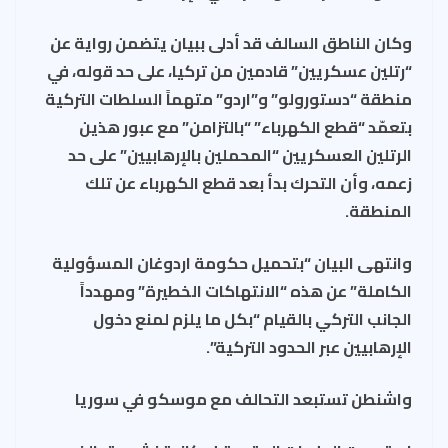
وكان الناطق السالف قد أدلى ببيان يتضمن رواية عن
“رتلين عسكريين” قادمين من تركيا، على حد قوله، في
منطقة “دستورولو” و”اردو” متهماً السلطات التركية
بتعمّد “قطع الكهرباء” “بالتزامن” مع عبور هذين
الرتلين العسكريين “المحملين بالإرهابيين” على حد
زعمه، وأن التحرك بدأ بعد قطع الكهرباء عن تلك
المنطقة.
وانتهى البيان “بتحميل حكومة اردوغان المسؤولية
الكاملة” عن هذه “الانتهاكات الخطيرة” ومهدداً
الجانب التركي بالقيام “بكل ما يلزم لمنع دخول
الإرهابيين عبر الحدود التركية”.
واشنطن تستبعد التحالف مع موسكو في سوريا