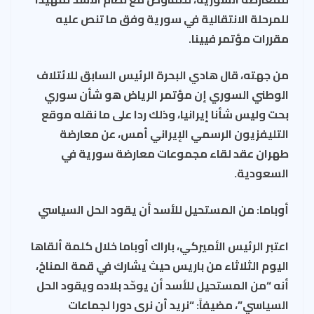
للمرحلة الانتقالية في سورية وفق ما تنص عليه
مقررات مؤتمر فيينا.
من جهته، قال هادي البحرة الرئيس السابق للائتلاف
الوطني السوري إن مؤتمر الرياض هو شأن سوري
بحت وليس شأنا إيرانيا، وذلك ردا على ما نقله موقع
التليفزيون الرسمي الإيراني أمس، عن معارضة
طهران عقد لقاء مجموعات معارضة سورية في
السعودية.
أوباما: من المستحيل للأسد أن يقود الحل السياسي
اعتبر الرئيس الأميركي، باراك أوباما خلال كلمة ألقاها
اليوم الثلاثاء من باريس حيث يشارك في قمة المناخ،
أنه “من المستحيل للأسد أن يوحّد بلاده ويقود الحل
السياسي”، مضيفاً: “نريد أن نرى دورا لجماعات