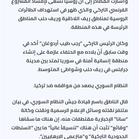
وأشارت المصادر إلى أن روسيا تسعى لإفساد المشروع
الفرنسي التركي والذي ظهر في استهداف الطائرات
الروسية لمناطق ريف اللاذقية وريف حلب المناطق
الرئيسة في هذه المنطقة.
وكان الرئيس التركي “رجب طيب أردوغان” أكد في
وقت سابق أنّ بلاده مع الحلفاء عازمة على إنشاء
منطقة إنسانية آمنة في سوريا تمتد بين مدينة
جرابلس في ريف حلب وشواطئ المتوسط.
النظام السوري يصعد من مواقفه ضد تركيا.
قال الناطق باسم قيادة جيش النظام السوري، في بيان
متلفز نقلته وسائل الإعلام الرسمية ونقلت وكالة
“سانا” الإخبارية مقتطفات منه، إن هناك ما سمّاها
“وقائع” تثبت أن هناك “تنسيقاً عالياً” ما بين “السلطات
الحدودية التركية” و”متزعمي الإرهابيين”.