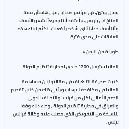
وقال بوتين، في مؤتمر صحافي على هامش قمة
المناخ في باريس، «أعتقد أننا جميعاً نشعر بالأسف.
وأنا آسف جداً، لأنني شخصياً فعلت الكثير لبناء هذه
العلاقات على مدى فترة
طويلة من الزمن».
المانيا سترسل 1200 جندي لمحاربة تنظيم الدولة
كتبت صحيفة التلغراف في مقالتها) ن مساهمة
المانيا في مكافحة الارهاب ويأتي ذلك من خلال تقديم
الدعم الأماني لكل من فرنسا والتحالف الدولي
والعراق في محاربة تنظيم الدولة , وجاء ذلك وفقا
للنسخة من التفويض الذي حصلت عليه وكالة فرانس
برنس .