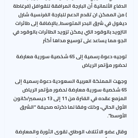
الدفاع الألمانية أن البارجة المرافقة للقوافل (فرغاطة
) من الممكن ان تقدم الدعم للبارجة الفرنسية شارل
ديغول في شرق البحر المتوسط, بالإضافة إلى طائرات
التزويد بالوقود التي يمكن تزويد الطائرات بالوقود في
الجو مما يساعد على توسيع مداها أكثر
توجيه دعوة رسمية إلى 65 شخصية سورية معارضة
لحضور مؤتمر الرياض
وجهت المملكة العربية السعودية دعوة رسمية إلى
65 شخصية سورية معارضة لحضور مؤتمر الرياض
المزمع عقده في الفترة من 11 إلى 13 ديسمبر/كانون
الأول الحالي، وذلك وفقا لما ذكرته صحيفة “الشرق
الأوسط”.
وقال عضو الائتلاف الوطني لقوى الثورة والمعارضة