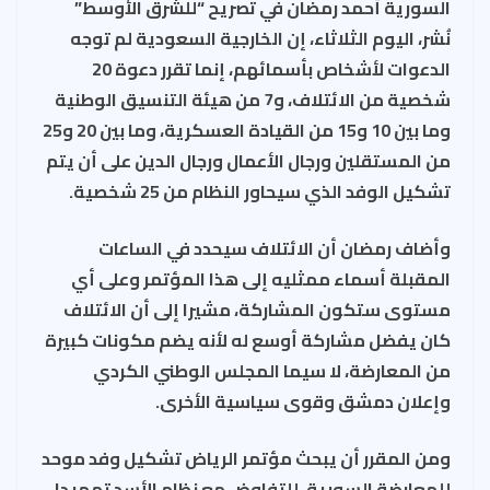
السورية أحمد رمضان في تصريح “للشرق الأوسط”
نُشر، اليوم الثلاثاء، إن الخارجية السعودية لم توجه
الدعوات لأشخاص بأسمائهم، إنما تقرر دعوة 20
شخصية من الائتلاف، و7 من هيئة التنسيق الوطنية
وما بين 10 و15 من القيادة العسكرية، وما بين 20 و25
من المستقلين ورجال الأعمال ورجال الدين على أن يتم
تشكيل الوفد الذي سيحاور النظام من 25 شخصية.
وأضاف رمضان أن الائتلاف سيحدد في الساعات
المقبلة أسماء ممثليه إلى هذا المؤتمر وعلى أي
مستوى ستكون المشاركة، مشيرا إلى أن الائتلاف
كان يفضل مشاركة أوسع له لأنه يضم مكونات كبيرة
من المعارضة، لا سيما المجلس الوطني الكردي
وإعلان دمشق وقوى سياسية الأخرى.
ومن المقرر أن يبحث مؤتمر الرياض تشكيل وفد موحد
للمعارضة السورية، للتفاوض مع نظام الأسد تمهيدا