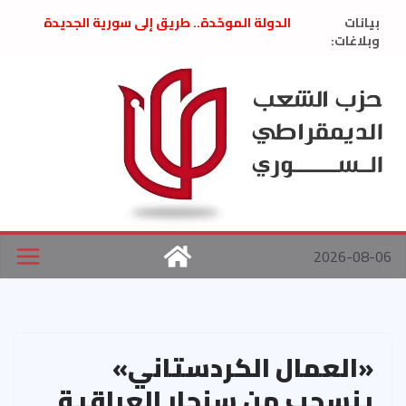
Ski
بيانات
الدولة الموحّدة.. طريق إلى سورية الجديدة
t
وبلاغات:
” تصريح صحفيّ “: تضامن مع د. فداء الحوراني
تعزية بوفاة المناضل حسن عبدالعظيم الأمين
conten
العام السابق لحزب الاتحاد الاشتراكي العربي
الديمقراطي
بلاغ صادر عن اجتماع اللجنة المركزية نيسان
2026
الحرب الأمريكية الإسرائيلية على نظام الملالي
في إيران .. بيان من حزب الشعب الديمقراطي
السوري
2026-08-06
«العمال الكردستاني»
ينسحب من سنجار العراقية