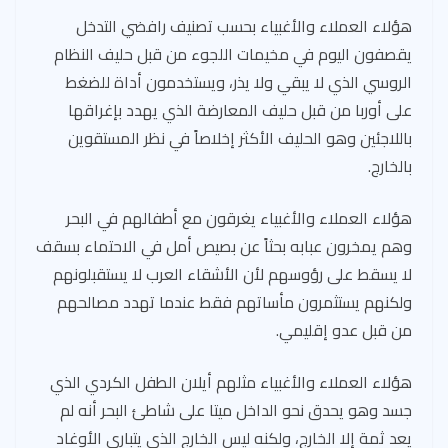
هؤلاء العملاء والأغبياء بحسب تصنيف رافضي التدخل
يقصفون اليوم في مخيمات اللجوء من قبل حليف النظام
الروسي الذي لا يبقي ولا يذر، ويستخدمون أداة للضغط
على أوربا من قبل حليف المعارضة الذي يهدد بإغراقها
باللاجئين وهو الحليف الأكثر إخلاصاً في نظر المستقوين
بالخارج.
هؤلاء العملاء والأغبياء يغرقون مع أطفالهم في البحر
وهم يمخرون عبابه بحثاً عن بصيص أمل في الاحتماء بسقف
لا يسقط على رؤوسهم لأن الأشقاء العرب لا يستقبلونهم
ولكنهم يستثمرون مأساتهم فقط عندما تهدد مصالحهم
من قبل عدو إقليمي.
هؤلاء العملاء والأغبياء مثلهم أيلان الطفل الكردي الذي
جسد وهو يحدق نحو الداخل ميتا على شاطئ البحر أنه لم
يعد ثمة إلا الخارج، ولكنه ليس الخارج الذي يتبارى الأوغاد