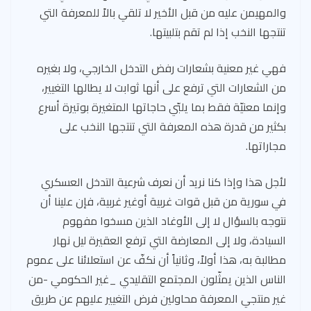
والمهيمن عليه من قبل الأخير لا تلقي بالاً للمعرفة التي
تنتجها النخب إذا لم تقم بتلبيتها.
فهي غير معنية بشعارات رفض التدخل الخارجي، ولا بغيره
من الشعارات التي ترفع على أنها ثوابت لا يطالها التغيير،
وإنما معنيّة فقط بما يلبّي حاجاتها المتغيرة بوتيرة أسرع
بكثير من قدرة هذه المعرفة التي تنتجها النخب على
مجاراتها.
لأجل هذا وإذا كنا نريد أن نعرف شرعية التدخل العسكري
في سورية من قبل قوات غربية أوغير غربية، فإن علينا أن
نتوجه بالسؤال لا إلى الأوغاد الذين مسخوا مفهوم
السيادة، ولا إلى المعارضة التي ترفع العقيرة ليل نهار
مطالبة به، هذا أولاً، وثانياً أن نكفّ عن استعلائنا على عموم
الناس الذين يمثّلون المجتمع التقليدي _غير الحكومي -من
غير منتجي المعرفة محاولين فرض التغيير عليهم عن طريق