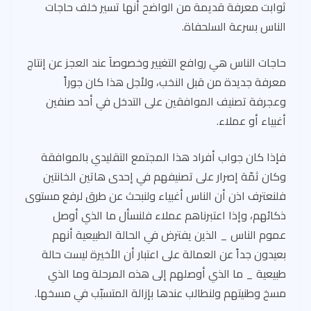
ثوابت معرفة قديمة من الواضح أنها تسير خلف حاجات
الناس بسرعة السلحفاة.
حاجات الناس هي روافع التغيير وخصوصاَ عند العجز عن إنتاج
معرفة جديدة من قبل النخب، ولأجل هذا كان جوراً
وعجرفة تصنيف الموافقين على التدخل في أحد صنفين
أغبياء أو عملاء.
فإذا كان جواب أفراد هذا المجتمع التقليدي بالموافقة
وكان ثمّة إصرار على تصنيفهم في إحدى هاتين الخانتين
فلنعترف اذن أن الناس أغبياء ولنبحث عن طرق لرفع مستوى
ذكائهم، وإذا اعتبرناهم عملاء فلنسأل ما الذي أوصل
عموم الناس _ الذين يفترض في الحالة الطبيعية أنهم
بعيدون جداً عن العمالة على اعتبار أن الأخيرة ليست حالة
طبيعية _ ما الذي أوصلهم إلى هذه المرحلة وما الذي
مسخ وطنيتهم ولنطالب عندها بإزالة المتسبّب في مسخها.