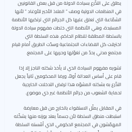
يطلق على التذّرع بسيادة الدولة من قبل بعض القانونيين
في المنظمات الدولية وصف ” الملاذ الأخير للأوغاد ” لأنها
الشمّاعة التي تعلق عليها كل الجرائم التي ترتكبها الأنظمة
المستبدة، وهي الأنظمة التي خلطت مفهوم سيادة الدولة
بالسلطة المطلقة للنظام الحاكم، هذه السلطة التي
اخترقت كل الفضاءات الاجتماعية وسدّت الطريق أمام قيام
مجتمع مدني يحدّ من تغوّلها وحربها على المجتمع.
تشويه مفهوم السيادة الذي لا يأخذ شكله الناجز إلا إذا
قام على أساس العدالة أولاً، ورضا المحكومين ثانياً يجعل
التذّرع به بشكله المشوّه هذا لرفض التدخلات الخارجية
لحماية الشعوب من جرائم الأنظمة غير ذي موضوع.
في المقابل يمثّل الاستقواء بالخارج من قبل معارضة
استبطنت منطق السلطة لأن جسماً يعتد بوزنه منها يشكّله
المهمّشون في المجتمع الحكومي الذي أسّسته السلطة