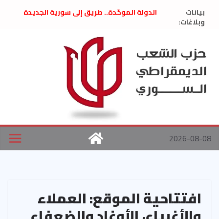
Ski
بيانات
الدولة الموحّدة.. طريق إلى سورية الجديدة
t
وبلاغات:
” تصريح صحفيّ “: تضامن مع د. فداء الحوراني
تعزية بوفاة المناضل حسن عبدالعظيم الأمين
conten
العام السابق لحزب الاتحاد الاشتراكي العربي
الديمقراطي
بلاغ صادر عن اجتماع اللجنة المركزية نيسان
2026
الحرب الأمريكية الإسرائيلية على نظام الملالي
في إيران .. بيان من حزب الشعب الديمقراطي
السوري
2026-08-08
افتتاحية الموقع: العملاء
والأغبياء، الأوغاد والضعفاء