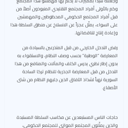
وجعلته سيداً بمميزات لا يحلم بها مهمّشو هذا المجتمع
وكم بالأولى أفراد المجتمع التقليدي المنبوذون أصلاً من
قبل أفراد المجتمع الحكومي المحظوظين والمهمشين
على السواء، يمثّل عجزاً عن الانسلاخ عن منطق السلطة هذا
وإعادة إنتاج لتناقضاتها.
رفض التدخل الخارجي من قبل المتذرعين بالسيادة من
المعارضة “الوطنية” بحسب وصف النظام، والاستقواء به
بدون إطار نظري يدرس الكلف والمآلات والمنافع من هذا
التدخل من قبل المعارضة الجذرية للنظام تركا الساحة
السورية نهباً لشذاذ الآفاق الذين جلبهم النظام من شتى
الأصقاع.
حاجات الناس المستبعدين عن مكاسب السلطة المستبدة
والذين يمثّلون المجتمع الموازي للمجتمع الحكومي،