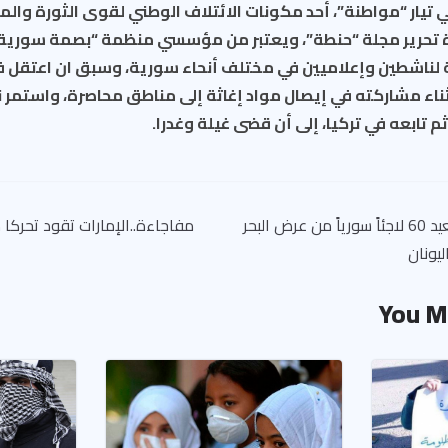
 تيار “مواطنة”، أحد مكونات الائتلاف الوطني لقوى الثورة والم
ة تحرير مجلة “حنطة”، ويعتبر من مؤسسي منظمة “بصمة سورية
لناشطين وإعلاميين في مختلف أنحاء سورية، وسبق ان اعتقل ف
ناء مشاركته في إيصال مواد إغاثة إلى مناطق محاصرة، واستمر ن
 تابعه في تركيا، إلى أن قضى غيلة وغدرا.
خفر السواحل التركي يعيد 60 لاجئاً سورياً من عرض البحر
مفاجاءة..الإمارات تقود تحركا دو
يونان
You M