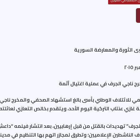
ني الديمقراطي السوري
وى الثورة والمعارضة السورية
ج ناجي الجرف في عملية اغتيال آثمة
مي للائتلاف الوطني بأسى بالغ استشهاد الصحفي والمخرج ناجي
 غازي عنتاب التركية اليوم الأحد، ويتقدم بخالص التعازي لعائلت
جرف” تهديدات بالقتل من قبل إرهابيين، بعد انتشار فيلمه “داع
ف الناشطين الإعلاميين؛ وتطرق لمجازر اتهم بها التنظيم في مدين