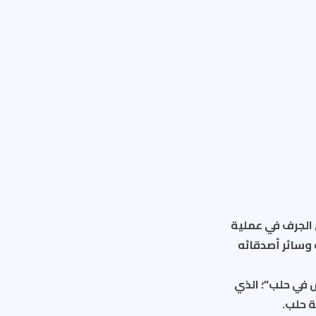
 الجرف في عملية
ه وسائر أصدقائه
ش في حلب”؛ الذي
ة حلب.