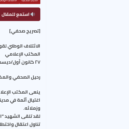
الأخبار المحلية
الائتلاف الوط
استمع للمقال
[تصريح صحفي]
الائتلاف الوطني لق
المكتب الإعلامي
٢٧ كانون أول/ديسمبر ٢٠١٥
رحيل الصحفي والمخر
ينعى المكتب الإعلا
اغتيال آثمة في مدينة
وزملائه.
لقد تلقى الشهيد “ال
تناول اعتقال واختطا