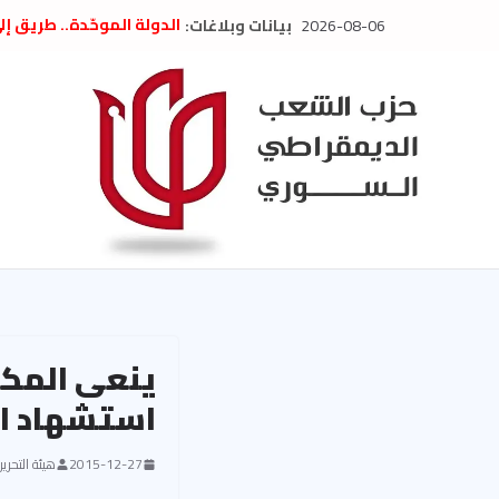
Ski
2026-08-06
بيانات وبلاغات:
الدولة الموحّدة.. طريق إ
t
” تصريح صحفيّ “: تضامن م
تعزية بوفاة المناضل حسن
conten
العام السابق لحزب الاتحاد
الديمقراطي
بلاغ صادر عن اجتماع اللجن
2026
الحرب الأمريكية الإسرائيل
في إيران .. بيان من حزب 
السوري
ينعى المكت
استشهاد ال
2015-12-27
هيئة التحرير