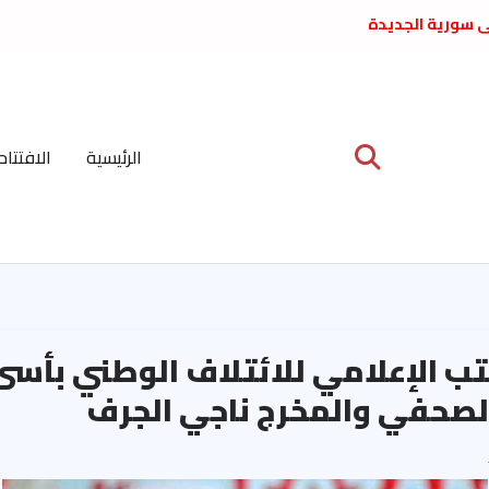
لى سورية الجديدة
ع د. فداء الحوراني
 عبدالعظيم الأمين
 الاشتراكي العربي
ة المركزية نيسان
الرئيسية
الافتتاح
ية على نظام الملالي
الشعب الديمقراطي
ب الإعلامي للائتلاف الوطني بأسى 
صحفي والمخرج ناجي الجرف