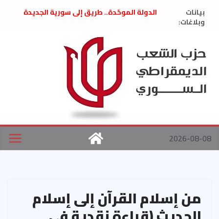
Ski
بيانات
الدولة الموحّدة.. طريق إلى سورية الجديدة
t
وبلاغات:
” تصريح صحفيّ “: تضامن مع د. فداء الحوراني
تعزية بوفاة المناضل حسن عبدالعظيم الأمين
conten
العام السابق لحزب الاتحاد الاشتراكي العربي
الديمقراطي
بلاغ صادر عن اجتماع اللجنة المركزية نيسان
2026
الحرب الأمريكية الإسرائيلية على نظام الملالي
في إيران .. بيان من حزب الشعب الديمقراطي
السوري
2026-08-08
من إسلام القرآن إلى إسلام
الحديث (قراءة نقدية في