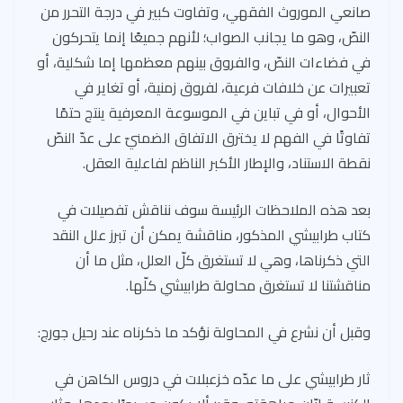
صانعي الموروث الفقهي، وتفاوت كبير في درجة التحرر من
النصّ، وهو ما يجانب الصواب؛ لأنهم جميعًا إنما يتحركون
في فضاءات النصّ، والفروق بينهم معظمها إما شكلية، أو
تعبيرات عن خلافات فرعية، لفروق زمنية، أو تغاير في
الأحوال، أو في تباين في الموسوعة المعرفية ينتج حتمًا
تفاوتًا في الفهم لا يخترق الاتفاق الضمنيّ على عدّ النصّ
نقطة الاستناد، والإطار الأكبر الناظم لفاعلية العقل.
بعد هذه الملاحظات الرئيسة سوف نناقش تفصيلات في
كتاب طرابيشي المذكور، مناقشة يمكن أن تبرز علل النقد
التي ذكرناها، وهي لا تستغرق كلّ العلل، مثل ما أن
مناقشتنا لا تستغرق محاولة طرابيشي كلّها.
وقبل أن نشرع في المحاولة نؤكد ما ذكرناه عند رحيل جورج:
ثار طرابيشي على ما عدّه خزعبلات في دروس الكاهن في