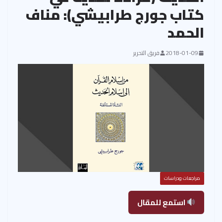
كتاب جورج طرابيشي): مناف
الحمد
2018-01-09
فريق التحرير
مراجعات ودراسات
استمع للمقال