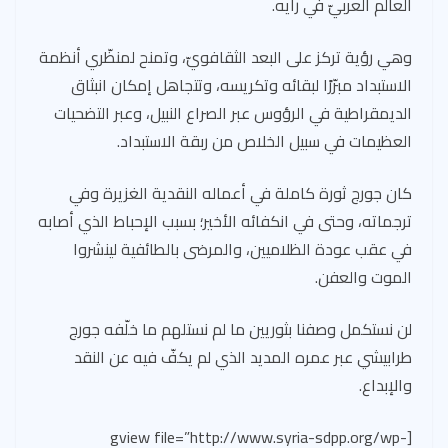
العالم العربيّ في رأيه.
وهي رؤية تركز على البعد الثقافويّ، وتمنح لمنظّري أنظمة
الاستبداد مبرّرًا لبقائه وتكريسه، وتتجاهل إمكان انبثاق
الديمقراطية في الرؤوس عبر الصراع النبيل، وعبر التضحيات
العظيمات في سبيل الخلاص من ربقة الاستبداد.
كان جورج ثورة كاملة في أعماله النقدية الغزيرة وفي
ترجماته، وحتى في انكفائه الأخير؛ بسبب الإحباط الذي أصابه
في عقب عودة الظلاميين، والمرضى بالطائفية لينشروا
الموت والعفن.
لن نستكمل وصفنا بثوريين ما لم نستلهم ما خلّفه جورج
طرابيشي عبر عمره المديد الذي لم يكفّ فيه عن النقد
والإبداع.
[gview file=”http://www.syria-sdpp.org/wp-