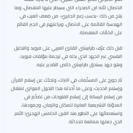
الاتصال؛ لأنه ابن الصحراء التي يسيطر عليها الانفصال، وما
ينتج من ذلك -بحسب زعم الجابريّ- من ضعف العرب في
الهندسة القائمة على الاتصال، وبراعتهم في الجبر القائم
على الكمّات المنفصلة.
قبل ذلك عرّف طرابيشي القارئ العربي على فرويد والتحليل
النفسي عبر الجهد الذي بذله في ترجمة مؤلفات فرويد،
وهو جهد يستحق طرابيشي خالص التقدير عليه.
ثار جورج على المسلّمات في التراث، وتحدّث عن إسلام القرآن
وإسلام الحديث، وعلى ما أحدثه هذا التحول الموازي لانتقال
من إسلام الرسالة إلى إسلام الفتوحات من تضخّم في
المدوّنة التشريعية العابرة للمكان والزمان، وجمودها،
واستعصائها على التطور منذ القرن الخامس الهجريّ؛ الأمر
الذي جعلها ممانعة للحداثة.