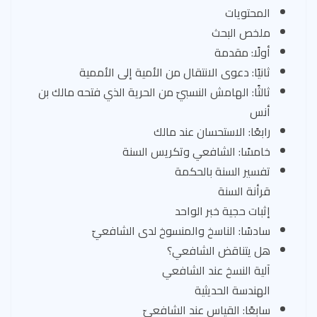
المحتويات
ملخص البحث
أولًا: مقدمة
ثانيًا: دعوى الانتقال من الأمية إلى الأممية
ثالثًا: الهامش النسبيّ من الحرية الذي فتحه مالك بن
أنس
رابعًا: الاستحسان عند مالك
خامسًا: الشافعي وتكريس السنة
تفسير السنة بالحكمة
قرأنة السنة
إثبات حجية خبر الواحد
سادسًا: الناسخ والمنسوخ لدى الشافعيّ
هل يتناقض الشافعي؟
آلية النسخ عند الشافعي
الهندسة الحديثية
سابعًا: القياس عند الشافعيّ