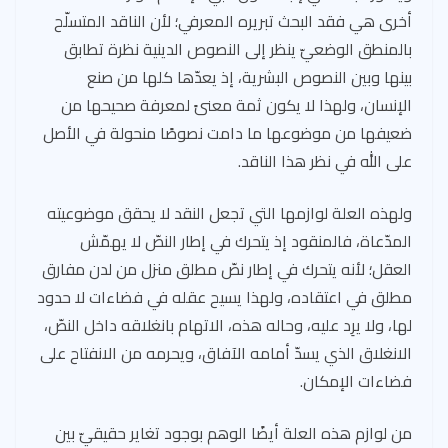
أخرى هي فقد البحث تبريره المعرفي؛ لأن الناقد المتسلّح
بالمنطق الوضعيّ ينظر إلى النصوص الدينية نظرة تطابق
بينها وبين النصوص البشرية، إذ يعدّها كلها من صنع
الإنسان، ولهذا لا يكون ثمة معنىً لمعرفة صحيحها من
ضعيفها من موضوعها ما دامت نصوصًا منحولة في الأصل
على الله في نظر هذا الناقد.
ولهذه العلة لوازمها التي تجعل النقد لا يحقق موضوعيته
المدّعاة، فالمنقود إذ يتحرك في إطار النصّ لا يهمّش
العقل؛ لأنه يتحرك في إطار نصّ مطلق منزل من لدن مفارق
مطلق في اعتقاده، ولهذا يسيح عقله في فضاءات لا حدود
لها، ولا يرِد عليه، وحاله هذه، الاتهام بانغلاقه داخل النصّ،
الانغلاق الذي يسدّ أمامه الآفاق، ويحرمه من الانفتاح على
فضاءات الإمكان.
من لوازم هذه العلة أيضًا الوهم بوجود تغاير حقيقيّ بين