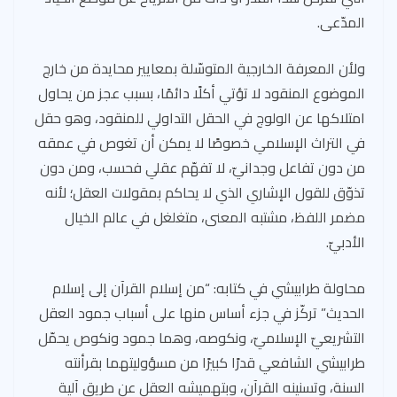
المدّعى.
ولأن المعرفة الخارجية المتوسّلة بمعايير محايدة من خارج
الموضوع المنقود لا تؤتي أكلًا دائمًا، بسبب عجز من يحاول
امتلاكها عن الولوج في الحقل التداولي للمنقود، وهو حقل
في التراث الإسلامي خصوصًا لا يمكن أن تغوص في عمقه
من دون تفاعل وجدانيّ، لا تفهّم عقلي فحسب، ومن دون
تذوّق للقول الإشاري الذي لا يحاكم بمقولات العقل؛ لأنه
مضمر اللفظ، مشتبه المعنى، متغلغل في عالم الخيال
الأدبيّ.
محاولة طرابيشي في كتابه: “من إسلام القرآن إلى إسلام
الحديث” تركّز في جزء أساس منها على أسباب جمود العقل
التشريعيّ الإسلاميّ، ونكوصه، وهما جمود ونكوص يحمّل
طرابيشي الشافعي قدرًا كبيرًا من مسؤوليتهما بقرأنته
السنة، وتسنينه القرآن، وبتهميشه العقل عن طريق آلية