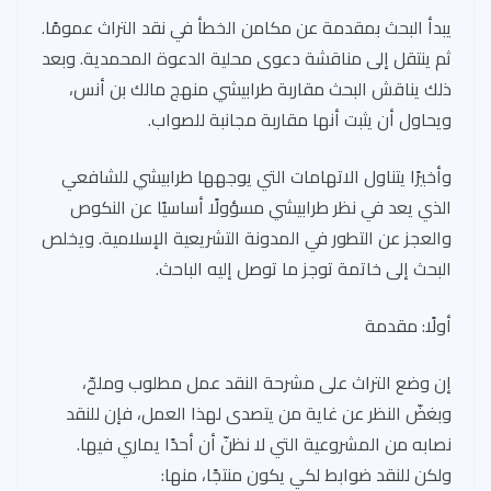
يبدأ البحث بمقدمة عن مكامن الخطأ في نقد التراث عمومًا.
ثم ينتقل إلى مناقشة دعوى محلية الدعوة المحمدية. وبعد
ذلك يناقش البحث مقاربة طرابيشي منهج مالك بن أنس،
ويحاول أن يثبت أنها مقاربة مجانبة للصواب.
وأخيرًا يتناول الاتهامات التي يوجهها طرابيشي للشافعي
الذي يعد في نظر طرابيشي مسؤولًا أساسيًا عن النكوص
والعجز عن التطور في المدونة التشريعية الإسلامية. ويخلص
البحث إلى خاتمة توجز ما توصل إليه الباحث.
أولًا: مقدمة
إن وضع التراث على مشرحة النقد عمل مطلوب وملحّ،
وبغضّ النظر عن غاية من يتصدى لهذا العمل، فإن للنقد
نصابه من المشروعية التي لا نظنّ أن أحدًا يماري فيها.
ولكن للنقد ضوابط لكي يكون منتجًا، منها: