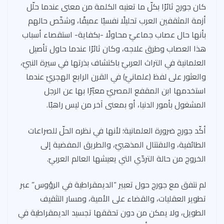
كان جورج ثائرًا بكلّ ما تعنيه الكلمة من معنى عندما حلّل
أزمة المثقفين العرب تحليلًا نفسيًا عميقًا، وشخّص حالهم
بأنها حال عصاب جماعيّ محاولًا -بكفاية- استقصاء أسباب
هذا العصاب وطرق علاجه، وكان ثائرًا عندما حاول تأصيل
العلمانية في التراث العربيّ باكتشاف بذرتها في سيرة النبيّ،
والعثور على لفظ (علمانيّ) في القرن الرابع الهجريّ عندما
استخدمها ابن المقفع المصريّ معبّرًا بها عن الرجل
المشغول بأمور الدنيا، أو بمعنى آخر من ليس راهبًا.
أكّد جورج ضرورة العلمانية؛ لأنها في نظره الحلّ للصراعات
الطائفية، والاقتتال المذهبيّ، والطريق المفضية إلى
الخروج من حالة التردّي التي يعيشها العالم العربيّ.
لم نتفق مع جورج حول تعبير “الديمقراطية في الرؤوس” عبر
تطوير العقليات، والقضاء على الأمية، ومسار التثقيف
الطويل، ولا يمكن من دون تحققها تجسيد الديمقراطية في