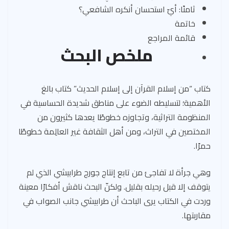
ثامنًا: أيّ استحسان أنكره الشافعي؟
خاتمة
قائمة المراجع
ملخص البحث
كتاب “من إسلام القرآن إلى إسلام الحديث” كتاب بالغ
الأهمية؛ لتسليطه الضوء على مناطق شديدة الحساسية في
المنظومة التراثية، وتجاوزه خطوطًا يعدها كثيرون من
المختصين في التراث، ومن أهل الثقافة غير العالِمة خطوطًا
حمرًا.
وهي جرأة لا تفاجئ من تابع إنتاج جورج طرابيشي الذي لم
يتوقف إلا قبل رحيله بقليل. ولكنّ البحث ناقش أفكارًا معينة
وردت في الكتاب يرى الباحث أن طرابيشي جانب الصواب في
مقاربتها.