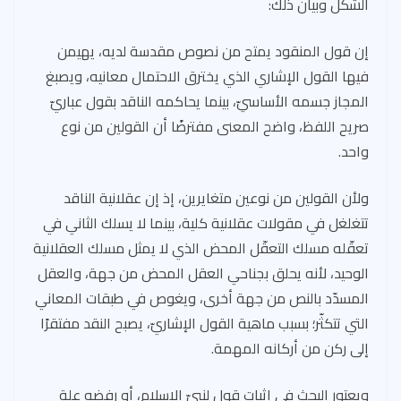
الشكل وبيان ذلك:
إن قول المنقود يمتح من نصوص مقدسة لديه، يهيمن
فيها القول الإشاري الذي يخترق الاحتمال معانيه، ويصبغ
المجاز جسمه الأساسيّ، بينما يحاكمه الناقد بقول عباريّ
صريح اللفظ، واضح المعنى مفترضًا أن القولين من نوع
واحد.
ولأن القولين من نوعين متغايرين، إذ إن عقلانية الناقد
تتغلغل في مقولات عقلانية كلية، بينما لا يسلك الثاني في
تعقّله مسلك التعقّل المحض الذي لا يمثل مسلك العقلانية
الوحيد، لأنه يحلق بجناحي العقل المحض من جهة، والعقل
المسدّد بالنص من جهة أخرى، ويغوص في طبقات المعاني
التي تتكثّر؛ بسبب ماهية القول الإشاريّ، يصبح النقد مفتقرًا
إلى ركن من أركانه المهمة.
ويعتور البحث في إثبات قول لنبيّ الإسلام، أو رفضه علة