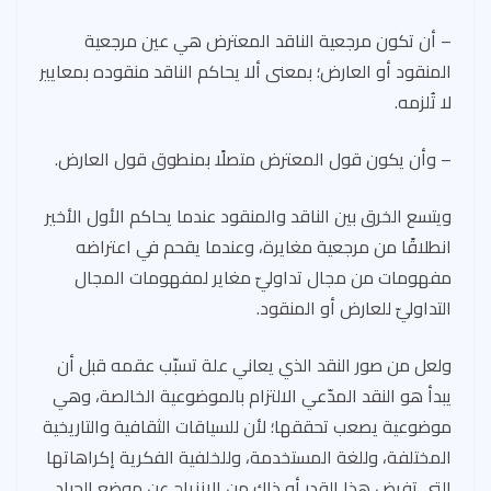
– أن تكون مرجعية الناقد المعترض هي عين مرجعية
المنقود أو العارض؛ بمعنى ألا يحاكم الناقد منقوده بمعايير
لا تُلزمه.
– وأن يكون قول المعترض متصلًا بمنطوق قول العارض.
ويتسع الخرق بين الناقد والمنقود عندما يحاكم الأول الأخير
انطلاقًا من مرجعية مغايرة، وعندما يقحم في اعتراضه
مفهومات من مجال تداوليّ مغاير لمفهومات المجال
التداوليّ للعارض أو المنقود.
ولعل من صور النقد الذي يعاني علة تسبّب عقمه قبل أن
يبدأ هو النقد المدّعي الالتزام بالموضوعية الخالصة، وهي
موضوعية يصعب تحققها؛ لأن للسياقات الثقافية والتاريخية
المختلفة، وللغة المستخدمة، وللخلفية الفكرية إكراهاتها
التي تفرض هذا القدر أو ذاك من الانزياح عن موضع الحياد