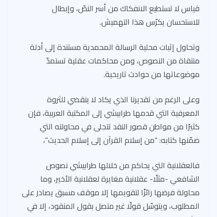
قياس لا تستطيع الانفكاك من أسر النصّ، وإبطال
للاستحسان يكرّس هذا التهميش.
وتحاول إثبات محلية الرسالة المحمدية مستندة إلى أدلة
منتقاة من النصوص، ومن محاكمات عقلية تستمدّ
موضوعاتها من حوادث تاريخية.
وعلى الرغم من تقديرنا الذي يكاد لا ينقضي للثروة
المعرفية التي قدمها طرابيشي إلى المكتبة العربية، فإن
كثيرًا من مواطن قصور النقد تتجلى في محاولته التي
ضمّنها كتابه: “من إسلام القرآن إلى إسلام الحديث”،
فالعقلانية التي يحاكم من خلالها طرابيشي نصوص
الشافعي -مثلًا- عقلانية مغايرة لعقلانية الأخير، وما
محاولة فرضها رائزًا لتقويمها إلا موقف مسبق يصادر على
المطلوب، ويتوسّل قولًا غير متصل بقول المنقود، إلا في