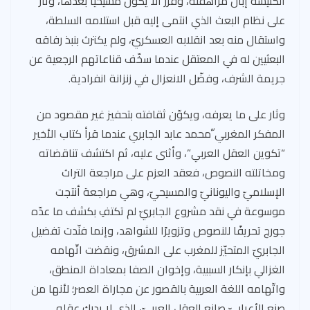
الكنيسة إبّان مراهقته، وقرر ألا يكون مسيحيًا بعدها، وثار
على نظام البعث الذي انتمى إليه قبل استلامه السلطة،
واستقال منه بعد انقلابه العسكريّ، ولم يكترث بنبذ رفاقه
البعثيين له في المعتقل عندما سخّف قناعاتهم الرجعية عن
جريمة الشرف، وفضّل الانعزال في زنزانة انفرادية.
وثار على ما يعرفه، ويكوّن ثقافته بتحفيز غير مقصود من
المفكر المغربي ّمحمد عابد الجابري عندما قرأ كتاب الأخير
“تكوين العقل العربي”، وأثنى عليه، ثم اكتشف تناقضاته
ومخاتلته النصوص، فعقد العزم على مراجعة التراث
الإسلاميّ واليونانيّ والمسيحيّ، وهي مراجعة أنتجت
موسوعة في نقد مشروع الجابريّ لم تكتفِ بكشف ما عدّه
جورج تحريفًا للنصوص وتزويرًا للشواهد، وإنما فنّدت تفضيل
الجابريّ المتحيّز للمغرب على المشرق، ونقضت اتّهامه
الغزالي بإنكار السببية، وإخوان الصفا بمعاداة المنطق،
واتّهامه اللغة العربية بالقصور عن مجاراة العصر؛ لأنها من
صنع الأعرابيّ صانع العقل العربيّ، الذي لا يدرك عقله