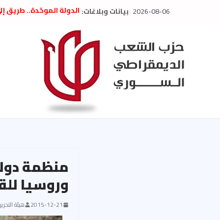
Ski
2026-08-06
بيانات وبلاغات:
الدولة الموحّدة.. طريق إ
t
” تصريح صحفيّ “: تضامن م
تعزية بوفاة المناضل حسن
conten
العام السابق لحزب الاتحاد
الديمقراطي
بلاغ صادر عن اجتماع اللجن
2026
الحرب الأمريكية الإسرائيل
في إيران .. بيان من حزب 
السوري
منظمة دولي
وروسيا للق
2015-12-21
هيئة التحرير