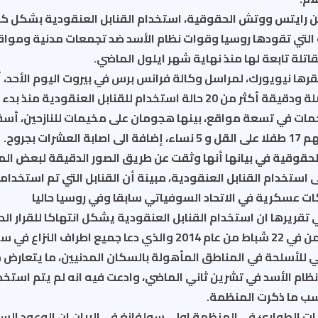
رايتس ووتش الحقوقية، استخدام القنابل العنقودية بشكل كبير
التي تقودها روسيا وقوات نظام الأسد ضد تجمعات مدنية ومواقع
تلة تابعة لها منذ نهاية شهر ايلول الماضي.
ها نيويورك، لمراسل وكالة فرانس برس في بيروت اليوم الأحد، أ
جمع معلومات مفصلة ودقيقة أكثر من 20 حالة استخدام للقنابل العنقو
مات في تسعة مواقع، بينها هجومان على مخيمات للنازحين، أس
قوقية في بيانها أنها وثقت عن طريق الصور الدقيقة لبعض ال
 استخدام القنابل العنقودية، مبينة أن القنابل التي تم استخدام
 عسكرية في الاتحاد السوفياتي سابقا وفي روسيا حاليا
الصادر عن مجلس الأمن في 22 شباط من عام 2014 والذي دعا جميع اطرا
للأسلحة في المناطق المأهولة بالسكان المدنيين، ما يتعارض م
 نظام الأسد في تشرين ثاني الماضي، وادعت فيه انه لم يتم استخد
سب ما ذكرت المنظمة.
ات الطوارئ في المنظمة اولي سولفانغ في البيان ان الوعود السو