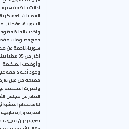
أدانت منظمة هيومن 
العمليات العسكرية 
السورية، وفصائل مقا
واكدت المنظمة ومقر
سوريا، ناجمة عن هج
أكثر من 35 مدنيا بينهم 17 طفلا على القل و 5 نساء، إضافة الى اصابة العشرات بجروح.
وأوضحت المنظمة الح
وجود أدلة دامغة على
مصنعة من قبل شركات
للاستخدام العشوائي 
اصدرته وزارة خارجية
تضرب بدون تمييز، ح
وقال نائب مدير عملي