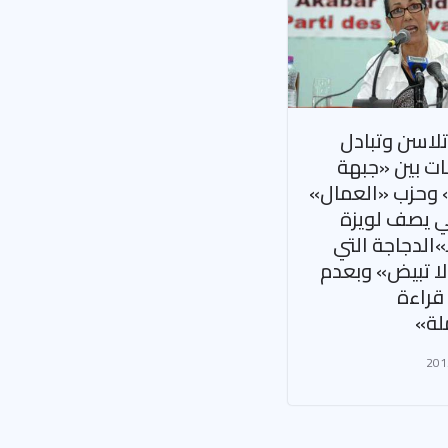
 تلاسن وتبادل
ات بين «جبهة
» وحزب «العمال»
 يصف لويزة
»الدجاجة التي
ا تبيض» وبعدم
قراءة
لة»
201