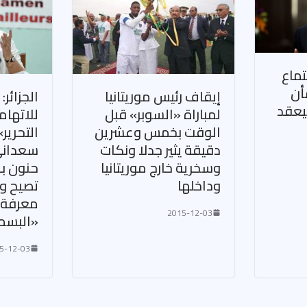
تماع
أن
إيقاف رئيس موريتانيا
الجزائر:
يعقد
لمباراة «السوبر» قبل
للاتهام
الوقت بخمس وعشرين
التحرير
دقيقة يثير جدلا ونكات
سعداني
وسخرية خارج موريتانيا
حنون بـ
وداخلها
تصيح ول
معرفة 
2015-12-03
«البسم
5-12-03