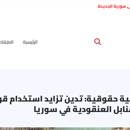
لى سورية الجديدة
ع د. فداء الحوراني
 عبدالعظيم الأمين
 الاشتراكي العربي
ة المركزية نيسان
الرئيسية
الافتتاح
ية على نظام الملالي
الشعب الديمقراطي
ة حقوقية: تدين تزايد استخدام قو
نابل العنقودية في سوريا