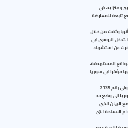
 ومتزايد، في
 تابعة للمعارضة
نها وثقت من خلال
دية منذ بدء التدخل الروسي في
فرت عن استشهاد
مواقع المستهدفة،
ها مؤخرا في سوريا
واعتبرت المنظمة في تقريرها ان استخدام القنابل العنقودية يشكل انتهاكا للقرار الدولي رقم 2139
ف النزاع في سوريا الى وضع حد
ع البيان الذي
ام الاسلحة التي
رية لناحية عدم