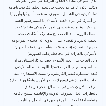
الذي أقيم في محاذاة الحدود التركية في شرق الفرات.
وبذلك، تكون تركيا قد نجحت في تبديد الحلم الكردي، بإقامة
دولة كردية في الشمال السوري، مدعومة أميركيًا وأوروبيًا.
أين أميركا في مزاد «لعبة الأمم»؟ إذا استمر شهر العسل
بين بوتين وترمب، فسيبقى الدور الأميركي منضويًا تحت
المظلة الروسية. هناك مصالح مشتركة أيضًا، في تبديد
العنف الديني. والقضاء على «الدولة الداعشية» المزعومة
و«جبهة النصرة» (تنظيم فتح الشام الذي يخصّه الطيران
الأميركي بالغارات في محافظة إدلب السورية).
وأين العرب في «لعبة الأمم»؟ حضرت كازاخستان مزاد
آستانة. وتم تغييب العرب قسرًا. اللهم إلا النظام الأردني.
فبعد استشارة قيصر الكرملين. و«تبييت الاستخارة» عند
صاحب العمارة في نيويورك، حضر الأردن واقفًا وراء نظارة
مراقب. الأردن خبير في استطلاع الأجواء والآفاق
بالنظارات. لعل الظروف الدولية والإقليمية تسمح بإقامة
منطقة آمنة للاجئين المرفوضين في الداخل. والنازحين