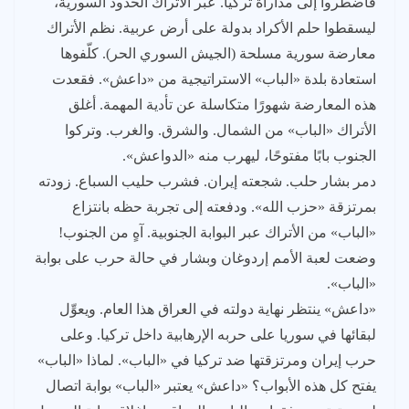
فاضطروا إلى مداراة تركيا. عبر الأتراك الحدود السورية،
ليسقطوا حلم الأكراد بدولة على أرض عربية. نظم الأتراك
معارضة سورية مسلحة (الجيش السوري الحر). كلّفوها
استعادة بلدة «الباب» الاستراتيجية من «داعش». فقعدت
هذه المعارضة شهورًا متكاسلة عن تأدية المهمة. أغلق
الأتراك «الباب» من الشمال. والشرق. والغرب. وتركوا
الجنوب بابًا مفتوحًا، ليهرب منه «الدواعش».
دمر بشار حلب. شجعته إيران. فشرب حليب السباع. زودته
بمرتزقة «حزب الله». ودفعته إلى تجربة حظه بانتزاع
«الباب» من الأتراك عبر البوابة الجنوبية. آهٍ من الجنوب!
وضعت لعبة الأمم إردوغان وبشار في حالة حرب على بوابة
«الباب».
«داعش» ينتظر نهاية دولته في العراق هذا العام. ويعوِّل
لبقائها في سوريا على حربه الإرهابية داخل تركيا. وعلى
حرب إيران ومرتزقتها ضد تركيا في «الباب». لماذا «الباب»
يفتح كل هذه الأبواب؟ «داعش» يعتبر «الباب» بوابة اتصال