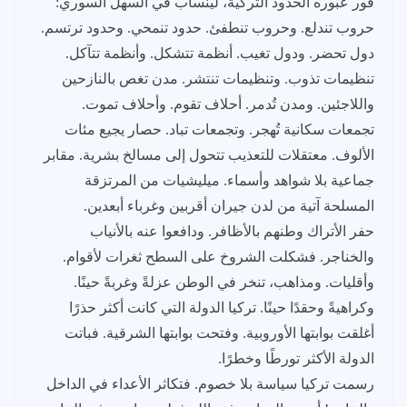
فور عبوره الحدود التركية، لينساب في السهل السوري:
حروب تندلع. وحروب تنطفئ. حدود تنمحي. وحدود ترتسم.
دول تحضر. ودول تغيب. أنظمة تتشكل. وأنظمة تتآكل.
تنظيمات تذوب. وتنظيمات تنتشر. مدن تغص بالنازحين
واللاجئين. ومدن تُدمر. أحلاف تقوم. وأحلاف تموت.
تجمعات سكانية تُهجر. وتجمعات تباد. حصار يجيع مئات
الألوف. معتقلات للتعذيب تتحول إلى مسالخ بشرية. مقابر
جماعية بلا شواهد وأسماء. ميليشيات من المرتزقة
المسلحة آتية من لدن جيران أقربين وغرباء أبعدين.
حفر الأتراك وطنهم بالأظافر. ودافعوا عنه بالأنياب
والخناجر. فشكلت الشروخ على السطح ثغرات لأقوام.
وأقليات. ومذاهب، تنخر في الوطن عزلةً وغربةً حينًا.
وكراهيةً وحقدًا حينًا. تركيا الدولة التي كانت أكثر حذرًا
أغلقت بوابتها الأوروبية. وفتحت بوابتها الشرقية. فباتت
الدولة الأكثر تورطًا وخطرًا.
رسمت تركيا سياسة بلا خصوم. فتكاثر الأعداء في الداخل