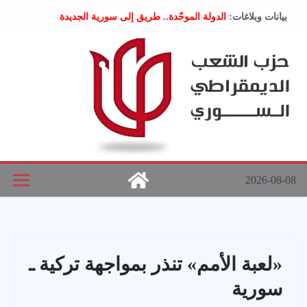
Ski
بيانات وبلاغات:
الدولة الموحّدة.. طريق إلى سورية الجديدة
t
” تصريح صحفيّ “: تضامن مع د. فداء الحوراني
تعزية بوفاة المناضل حسن عبدالعظيم الأمين العام
conten
السابق لحزب الاتحاد الاشتراكي العربي الديمقراطي
بلاغ صادر عن اجتماع اللجنة المركزية نيسان 2026
الحرب الأمريكية الإسرائيلية على نظام الملالي في
إيران .. بيان من حزب الشعب الديمقراطي السوري
2026-08-08
«لعبة الأمم» تنذر بمواجهة تركية ـ
سورية