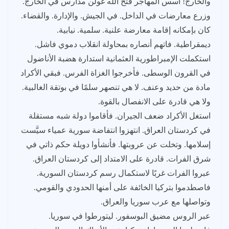
والخارج! أسس المهاجر فتح الله غولن مدارس في الخارج.
وزرع معارضات في الداخل. في الجيش. والإدارة. والقضاء.
كان بإمكانه إقامة معارضة علنية. سلمية. نيابية.
ديمقراطية. فاتهم أنصاره بمحاولة انقلاب دموي فاشل.
استكملت الإمبراطورية العثمانية استدارة هضبة الأناضول
في القرون الوسطى. فأخرجوا الغزاة الفرس. فبقي الأكراد
مادة من حديد وعنف. لا هي تنصهر سلمًا في بوتقة الغالبية.
ولا هي قادرة على الانفصال بالقوة.
استغل الأكراد ضعف الجيران. فأقاموا دولة شبه مستقلة
في كردستان العراق. انتهزوا انتفاضة سورية عمياء سيَّست
إسلامها. وتخلت عن عروبتها. فأنشأوا دويلة حكم ذاتي في
شرق الفرات. قادرة على الامتداد إلى كردستان العراق.
عبروا الفرات غربًا لاستكمال رسم كردستان السورية.
فاصطدموا بتركيا الخائفة على أمنها الحدودي والقومي.
وتواصلها مع عرب سوريا والعراق.
عبر الروس مضيق البوسفور. ليتورطوا في سوريا.