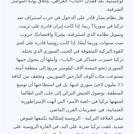
لوجستية، بعد فقدان «الباب» العراقي، بإغلاق بوابة الموصل
الشرقية.
هل نظام بشار قادر على الدخول في حرب استنزاف ضد
تركيا في سوريا؟ ربما، إذا كانت إيران قادرة على تزييت
وتمويل نظامه الذي استنزفته، بشريًا واقتصاديًا، حروب
ست سنوات. وربما أيضًا، إذا كانت روسيا قادرة على لجم
القوة التركية المتفوقة في الجيب السوري الذي تحتله.
تركيا خسرت عساكر في «الباب». وأملها أن يتحول جيبها
السوري (نحو خمسة آلاف كيلومتر مربع) إلى منطقة آمنة
تستوعب مئات ألوف النازحين السوريين. وتخفف من كثافة
3.5 مليون لاجئ سوري لديها. بل في استطاعتها أن توسع
المنطقة، بوصول الجيش التركي إلى حلب التي لطالما
اشتهتها تركيا في «لعبة الأمم» التي أنهت الإمبراطورية
العثمانية، في عشرينات القرن الماضي.
تبقى العلاقة التركية – الروسية إشكالية يكتنفها غموض
شديد. تلقت تركيا ضربة على اليد، في الغارة الروسية على