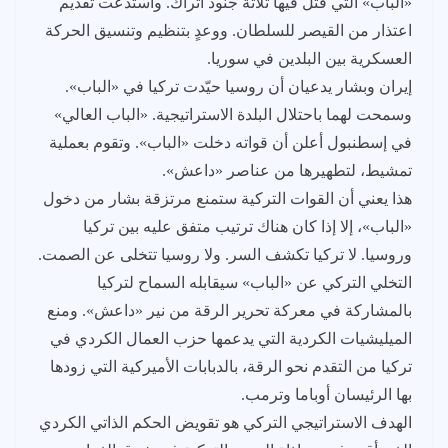
«الباب» التي قتل فيها ثلاثة جنود أتراك. واستدعت تقديم
اعتذار من القيصر للسلطان. ووعدٍ بتنظيم وتنسيق الحركة
العسكرية بين البلدين في سوريا.
إيران وبشار يدعيان أن روسيا حيّدت تركيا في «الباب».
وسمحت لهما باحتلال البلدة الاستراتيجية. «الباب العالي»
في إسطنبول أعلن أن قواته دخلت «الباب». وتقوم بعملية
تمشيط، لتطهيرها من عناصر «داعش».
هذا يعني أن القوات التركية ستمنع مرتزقة بشار من دخول
«الباب»، إلا إذا كان هناك ترتيب متفق عليه بين تركيا
وروسيا. لا تركيا تكشف السر. ولا روسيا تتخلى عن الصمت.
التخلي التركي عن «الباب» سيقابله السماح لتركيا
بالمشاركة في معركة تحرير الرقة من نير «داعش». ومنع
الميليشيات الكردية التي يدعمها حزب العمال الكردي في
تركيا من التقدم نحو الرقة، بالدبابات الأميركية التي زودها
بها الرئيسان أوباما وترمب.
الهدف الاستراتيجي التركي هو تقويض الحكم الذاتي الكردي