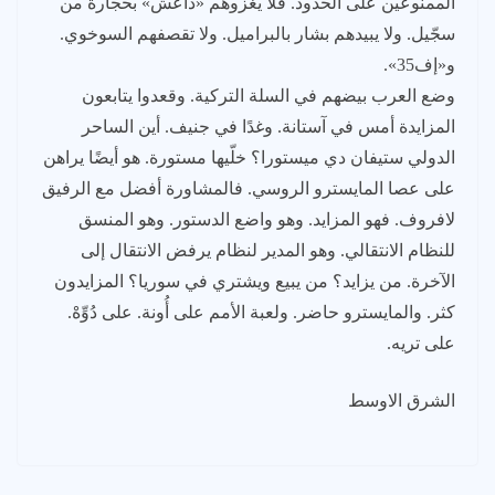
الممنوعين على الحدود. فلا يغزوهم «داعش» بحجارة من
سجّيل. ولا يبيدهم بشار بالبراميل. ولا تقصفهم السوخوي.
و«إف35».
وضع العرب بيضهم في السلة التركية. وقعدوا يتابعون
المزايدة أمس في آستانة. وغدًا في جنيف. أين الساحر
الدولي ستيفان دي ميستورا؟ خلّيها مستورة. هو أيضًا يراهن
على عصا المايسترو الروسي. فالمشاورة أفضل مع الرفيق
لافروف. فهو المزايد. وهو واضع الدستور. وهو المنسق
للنظام الانتقالي. وهو المدير لنظام يرفض الانتقال إلى
الآخرة. من يزايد؟ من يبيع ويشتري في سوريا؟ المزايدون
كثر. والمايسترو حاضر. ولعبة الأمم على أُونة. على دُوِّهْ.
على تريه.
الشرق الاوسط