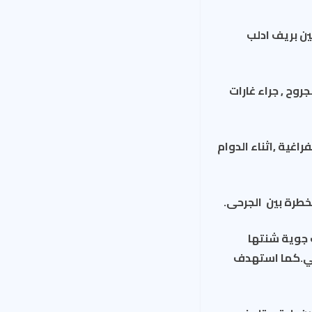
ين بريف ادلب
اخرين بجروح , جراء غارات
اغية ,اثناء الدوام
خطرة بين الجرحى.
 جوية شنتها
ربي.كما استهدف