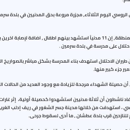
ل الروسي اليوم الثلاثاء, مجزرة مروعة بحق المدنيين في بلدة سرم
وقال ناشطون من المنطقة, إن 11 مدنياً استشهد بينهم اطفال , اضافة لإصابة 
حتلال على مدرسة في بلدة سرمين .
يران الاحتلال استهدف بناء المدرسة بشكل مباشر بالصواريخ الفر
ير جزء كبير منها.
ن حصيلة الشهداء مرجحة للزيادة مع وجود العديد من الحالات ال
د ناشطون أن ثلاثة مدنيين استشهدوا كحصيلة أولية، إثر غارات
لروسي ، استهدفت من خلالها مدينة جسر الشغور في ريف إدلب الغ
 للنازحين قرب بلدة عطشان , ما أدى لسقوط جرحى.