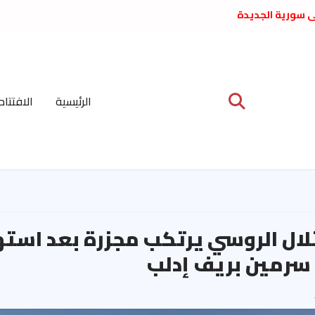
لى سورية الجديدة
ع د. فداء الحوراني
 عبدالعظيم الأمين
 الاشتراكي العربي
ة المركزية نيسان
الرئيسية
الافتتاح
ية على نظام الملالي
الشعب الديمقراطي
تلال الروسي يرتكب مجزرة بعد است
سرمين بريف إدلب