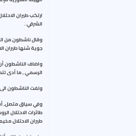
ارتكب طيران الاحتلا
الشرقي .
جوية شنها طيران الا
واضاف الناشطون أن ط
الرسمي , ما أدى لتدم
ولفت الناشطون الى أ
وفي سياق متصل, أفا
طائرات الاحتلال ا‫
طيران الاحتلال مخيم