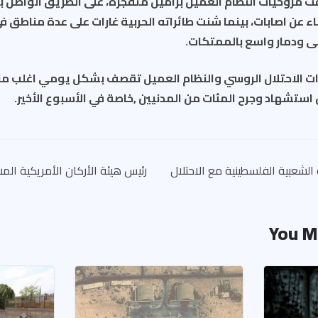
ت مروحيات النظام العميل براميل متفجرة، على الطريق الواصل ب
 عن اصابات، بينما شنت طائراته الحربية غارات على عدة مناطق في 
 ودمار واسع بالممتكات.
ائرات الاحتلال الروسي والنظام العميل تقصف بشكل يومي اغلب 
ن استشهاد وجرح المئات من المدنيين ,خاصة في الأسبوع الأخير.
لشعبية الفلسطينية مع الاحتلال
رئيس هيئة الأركان الأمريكية ال
You M