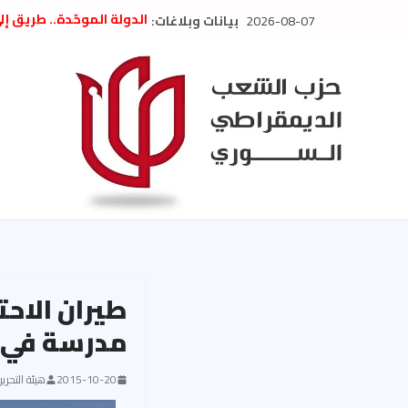
Ski
2026-08-07
بيانات وبلاغات:
الدولة الموحّدة.. طريق إ
t
” تصريح صحفيّ “: تضامن م
تعزية بوفاة المناضل حسن
conten
العام السابق لحزب الاتحاد
الديمقراطي
بلاغ صادر عن اجتماع اللجن
2026
الحرب الأمريكية الإسرائيل
في إيران .. بيان من حزب 
السوري
طيران الاح
مدرسة في 
2015-10-20
هيئة التحرير