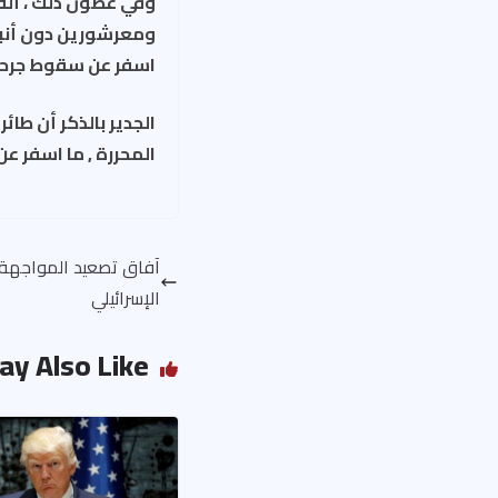
وفي غضون ذلك ، ألق‫
ومعرشورين دون أنباء
اسفر عن سقوط جرحى
الجدير بالذكر أن ط
المحررة , ما اسفر ع
آفاق تصعيد المواجهة ا
الإسرائيلي
ay Also Like