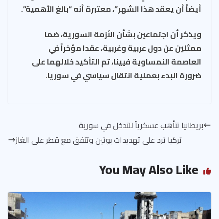
أيضاً أن يعقد هذا الشهر”، معتبرة أنه “بالغ الأهمية”.
ويذكر أن اجتماعين بشأن الأزمة السورية، ضما
ممثلين عن دول عربية وغربية، عقدا مؤخراً في
العاصمة النمساوية فيينا، تم التأكيد خلالهما على
ضرورة البدء بعملية انتقال سياسي في سوريا.
بريطانيا تتأهب عسكرياً للتدخل في سورية
تركيا ترد على تهديدات بوتين وتتفق مع قطر على الغاز
You May Also Like