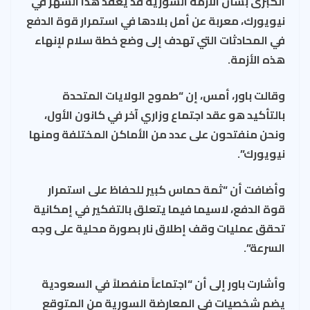
الكبرى بشأن الأزمة السورية قد يعقد هذا الشهر في
نيويورك، معربة عن أمل بلادها في استمرار قوة الدفع
في المحادثات التي تهدف إلى وضع خطة سلام لإنهاء
هذه الأزمة.
وقالت باور، أمس، إن “طموح الولايات المتحدة
بالتأكيد هو عقد اجتماع وزاري آخر في كانون الأول،
ونحن منفتحون على عدد من الأماكن المختلفة ومنها
نيويورك”.
وأضافت أن “ثمة حماس كبير للحفاظ على استمرار
قوة الدفع، لاسيما فيما يتعلق بالتفكير في إمكانية
تحقق عمليات وقف إطلاق نار بصورة محلية على وجه
السرعة”.
وأشارت باور إلى أن “اجتماعاً منفصلاً في السعودية
يضم شخصيات في المعارضة السورية من المتوقع