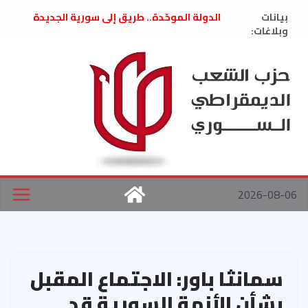
Ski
بيانات
الدولة الموحّدة.. طريق إلى سورية الجديدة
t
وبلاغات:
” تصريح صحفيّ “: تضامن مع د. فداء الحوراني
تعزية بوفاة المناضل حسن عبدالعظيم الأمين
conten
العام السابق لحزب الاتحاد الاشتراكي العربي
الديمقراطي
بلاغ صادر عن اجتماع اللجنة المركزية نيسان
2026
الحرب الأمريكية الإسرائيلية على نظام الملالي
في إيران .. بيان من حزب الشعب الديمقراطي
السوري
2026-08-06
سمانثا باور: الاجتماع المقبل
بشأن الأزمة السورية قد