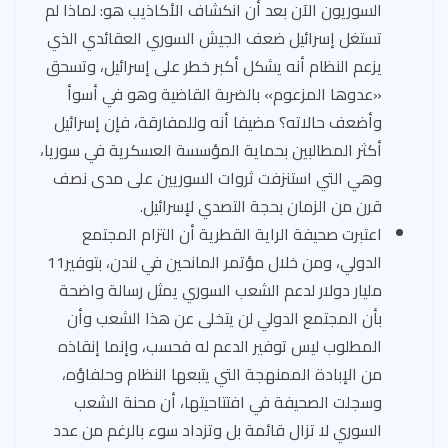
السوريون الآن بعد أن انكشاف الأكاذيب هو: لماذا لم
تستغل إسرائيل ضعف الجيش السوري العقائدي الذي
يزعم النظام أنه يشكل أكبر خطر على إسرائيل، وتسحق
«عدوها المزعوم» بالضربة القاضية وهو في أسوأ
وأضعف حالاته؟ مضيفا أنه وللمفارقة، فإن إسرائيل
أكثر المطالبين بحماية المؤسسة العسكرية في سوريا،
وهي التي استنزفت ثروات السوريين على مدى نصف
قرن من الزمان بحجة التصدي لإسرائيل.
اعتبرت صحيفة الراية القطرية أن التزام المجتمع
الدولي، ومن خلال مؤتمر المانحين في لندن، بتوفير11
مليار دولار لدعم الشعب السوري يمثل رسالة واضحة
بأن المجتمع الدولي لن يتخلى عن هذا الشعب وأن
المطلوب ليس توفير الدعم له فحسب، وإنما إنقاذه
من الإبادة الممنهجة التي يتبعها النظام وحلفاؤه،
وسجلت الصحيفة في افتتاحيتها، أن محنة الشعب
السوري لا تزال قائمة بل وتزداد سوء بالرغم من عدد