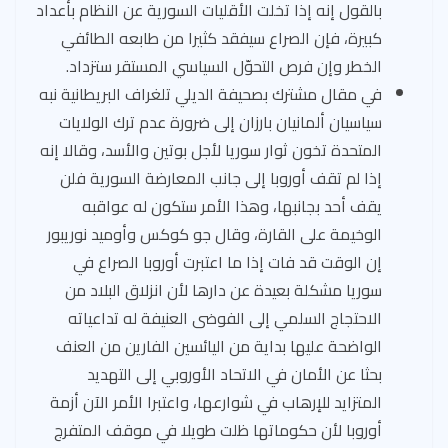
بالقول إنه إذا تخلت الأقليات السورية عن النظام بأعداد
كبيرة، فإن الصراع سيفقد كثيرا من طابعه الطائفي
الخطر وإن فرص التحوّل السياسي المستقر ستزداد.
في مقال مشترك بصحيفة الديلي تلغراف البريطانية نبه
سياسيان ألمانيان بارزان إلى ضرورة عدم ترك الولايات
المتحدة تخون ثوار سوريا لأجل بوتين والأسد، وقالا إنه
إذا لم تقف أوروبا إلى جانب المعارضة السورية فلن
يقف أحد بجانبها، وهذا الأمر ستكون له عواقبه
الوخيمة على القارة، وقال جو كوكس وأوميد نوريبور
إن الوقت قد فات إذا ما اعتبرت أوروبا الصراع في
سوريا مشكلة بعيدة عن دارها لأن انزلاق البلاد من
الاحتجاج السلمي إلى الفوضى العنيفة له تداعياته
الواضحة عليها بداية من اليائسين الفارين من العنف
بحثا عن الأمان في الاتحاد الأوروبي إلى التهديد
المتزايد للإرهاب في شوارعها، واعتبرا الأمر الآن أزمة
أوروبا لأن حكوماتها ظلت طويلا في موقف المتفرج