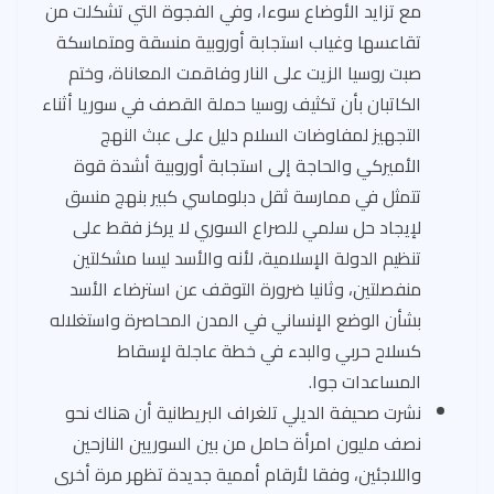
مع تزايد الأوضاع سوءا، وفي الفجوة التي تشكلت من
تقاعسها وغياب استجابة أوروبية منسقة ومتماسكة
صبت روسيا الزيت على النار وفاقمت المعاناة، وختم
الكاتبان بأن تكثيف روسيا حملة القصف في سوريا أثناء
التجهيز لمفاوضات السلام دليل على عبث النهج
الأميركي والحاجة إلى استجابة أوروبية أشدة قوة
تتمثل في ممارسة ثقل دبلوماسي كبير بنهج منسق
لإيجاد حل سلمي للصراع السوري لا يركز فقط على
تنظيم الدولة الإسلامية، لأنه والأسد ليسا مشكلتين
منفصلتين، وثانيا ضرورة التوقف عن استرضاء الأسد
بشأن الوضع الإنساني في المدن المحاصرة واستغلاله
كسلاح حربي والبدء في خطة عاجلة لإسقاط
المساعدات جوا.
نشرت صحيفة الديلي تلغراف البريطانية أن هناك نحو
نصف مليون امرأة حامل من بين السوريين النازحين
واللاجئين، وفقا لأرقام أممية جديدة تظهر مرة أخرى