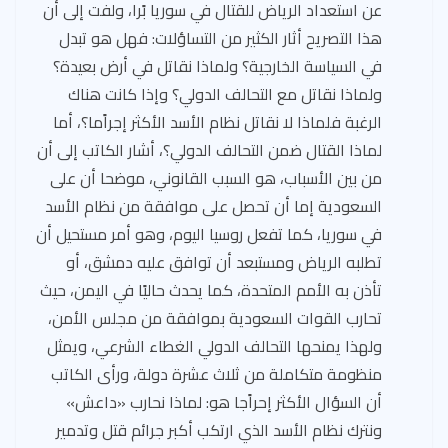
عن استعداد الرياض للقتال في سوريا بًرا، ولفت إلى أن
هذا التصريح أثار الكثير من التساؤلات: فهل هو تبدل
في السياسة الخارجية؟ ولماذا نقاتل في أرض بعيدة؟
ولماذا نقاتل مع التحالف الدولي؟ وإذا كانت هناك
الرغبة فلماذا لا نقاتل نظام الأسد الأكثر إجراًما؟، أما
لماذا القتال ضمن التحالف الدولي؟، أشار الكاتب إلى أن
من بين الأسباب، هو السبب القانوني، موضحا أن على
السعودية إما أن تحصل على موافقة من نظام الأسد
في سوريا، كما تفعل روسيا اليوم، وهو أمر مستحيل أن
تطلبه الرياض ومستبعد أن توافق عليه دمشق، أو
تأذن به الأمم المتحدة، كما يحدث حاليًا في اليمن، حيث
تحارب القوات السعودية بموافقة من مجلس الأمن،
ولهذا يمنحها التحالف الدولي الغطاء الشرعي، ويمثل
منظومة متكاملة من ثلاث عشرة دولة، ورأى الكاتب
أن السؤال الأكثر إحراًجا هو: لماذا نحارب «داعش»
ونترك نظام الأسد الذي ارتكب أكبر جرائم قتل وتدمير