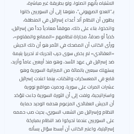
الاشتباه بأنهم اتصلوا، ولو بطريقة غير مباشرة،
بـ”العدو الصهيوني”، منوها إلى أن السوريين كانوا
يظنون أن النظام ألد أعداء إسرائيل في المنطقة،
واتخذوا، بناء على ذلك، موقفاً معادياً جداً من إسرائيل،
كذباً أو صدقاً، مجاراة لنظامهم «الممانع والمقاوم»،
ورأى الكاتب أن المضحك في الأمر هو أن ذلك الجيش
«العقائدي» لم يخض سوى حرب (تحريك لا تحرير) يتيمة
ضد إسرائيل في عهد الأسد، وهو منذ أربعين عاماً وأزيد،
يستهلك سبعين بالمائة من الميزانية السورية وهو
قابع في المعسكرات والثكنات، بينما اعتدت إسرائيل
عشرات المرات على سوريا، ودمرت مواقع نووية
واستراتيجية، ولفت إلى أن الثورة السورية جاءت لتؤكد
أن الجيش العقائدي المزعوم هدفه الوحيد حماية
النظام وإسرائيل من الشعب السوري، بحيث صب حممه
على السوريين عندما تحركوا ضد النظام بمباركة
إسرائيلية، واعتبر الكاتب أن أبسط سؤال يسأله