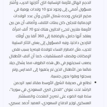
الحجم الهائل للأزمة الإنسانية التي أثارتها الحرب، وأشار
مسؤول أممي إلى وجود نحو 10 ولادات يومية في
مخيم الزعتري وحده شمال الأردن وأن عدد الولادات
الإجمالية للاجئين كان بمئات الآلاف، وأضاف أن من بين
الأربعة ملايين لاجئ الحاليين هناك نحو 70 ألف امرأة
يعتقد أنها حامل، بالإضافة إلى 360 ألفا بين أولئك
النازحين داخليا، ونبه المسؤول إلى بعض الآثار السلبية
للحرب، مثل اضطرار النساء للولادة قيصريا بسبب نقص
الإمكانات وقصف المستشفيات، كما أن آلاف الأطفال
يصعب تسجيلهم في ظل هذه الظروف مما يشكل جيلا
ضائعا من الأطفال الذين لم يذهبوا إلى المدارس ولم
يسجلوا وبقوا بدون جنسية.
نطالع في صحيفة الشرق الأوسط مقالا لعبد الرحمن
الراشد تحت عنوان “التدخل البري السعودي في سوريا”،
سلط فيه الضوء على تصريح المتحدث والمستشار
العسكري لوزير الدفاع السعودي، العميد أحمد عسيري،