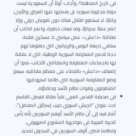
في تاريخ المنطقة؟، وأجاب: أولاً أن السعودية ليست
دولة مجاورة لسوريا، بل يفصلها عنها العراق والأردن،
وثانيًا، لا تستطيع القتال هناك دون تفويض دولي وإلا
اعتبر عملاً عدوانيًا، وله تبعات خطيرة، واعتبر الكاتب أن
مقاتلة «داعش»، عمل سياسي لا عسكري فقط،
ستلغي ذريعة الروس والإيرانيين التي جعلوها لهم
حجة لتدمير المعارضة السورية الوطنية، التي لا علاقة
لها بالجماعات المتطرفة والمقاتلين الأجانب، مبرزا أن
إضعاف «داعش» بالقضاء على معظم مقاتليه، سيعزز
وضع المقاومة السورية التي طالما استهدفها
المتطرفون وقوات نظام الأسد وحلفاؤه.
في صحيفة القدس العربي نقرأ مقالا لفيصل القاسم
تحت عنوان “الجيش السوري حبيب إسرائيل المفضل!”،
أشار فيه إلى أن نظام الأسد أوهم السوريين بأنه رأس
الحربة العربية في مواجهة المشروع الصهيوني،
ولطالما قضى ألوف السوريين في السجون لمجرد