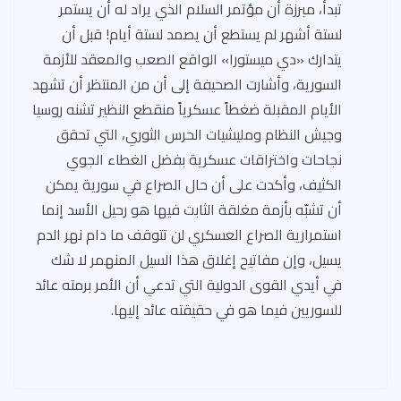
تبدأ، مبرزة أن مؤتمر السلام الذي يراد له أن يستمر
لستة أشهر لم يستطع أن يصمد لستة أيام! قبل أن
يتدارك «دي ميستورا» الواقع الصعب والمعقد للأزمة
السورية، وأشارت الصحيفة إلى أن من المنتظر أن تشهد
الأيام المقبلة ضغطاً عسكرياً منقطع النظير تشنه روسيا
وجيش النظام ومليشيات الحرس الثوري، التي تحقق
نجاحات واختراقات عسكرية بفضل الغطاء الجوي
الكثيف، وأكدت على أن حال الصراع في سورية يمكن
أن تشبّه بأزمة مغلقة الثابت فيها هو رحيل الأسد إنما
استمرارية الصراع العسكري لن تتوقف ما دام نهر الدم
يسيل، وإن مفاتيح إغلاق هذا السيل المنهمر لا شك
في أيدي القوى الدولية التي تدعي أن الأمر برمته عائد
للسوريين فيما هو في حقيقته عائد إليها.