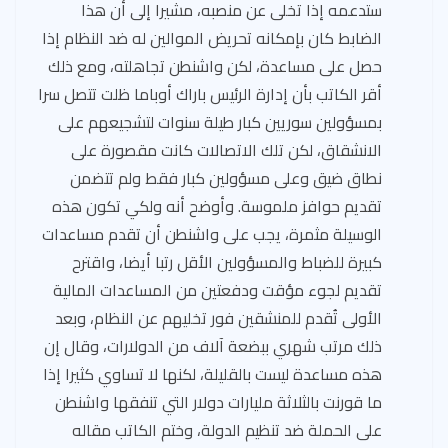
ستدعمه إذا تخلى عن منصبه، مشيرا إلى أن هذا
الضابط كان بإمكانه تحريض الموالين له ضد النظام إذا
حصل على مساعدة، لكن واشنطن تجاهلته، ومع ذلك
أقر الكاتب بأن إدارة الرئيس باراك أوباما ظلت تتصل سرا
بمسؤولين سوريين كبار طيلة سنوات لتشجيعهم على
الانشقاق، لكن تلك الاتصالات كانت مقصورة على
نطاق ضيق وعلى مسؤولين كبار فقط ولم تتضمن
تقديم حوافز ملموسة. وأوضح أنه ولكي تكون هذه
الوسيلة مثمرة، يجب على واشنطن أن تقدم مساعدات
كبيرة للضباط والمسؤولين الأقل رتبا أيضا، واقترح
تقديم لجوء مؤقت ودفعتين من المساعدات المالية
الأولى تُقدم للمنشقين فور تخليهم عن النظام، وبعد
ذلك مرتب شهري ببضعة آلاف من الدولارات، وقال إن
هذه مساعدة ليست بالقليلة، لكنها لا تساوي كثيرا إذا
ما قورنت بالثلاثة مليارات دولار التي تنفقها واشنطن
على الحملة ضد تنظيم الدولة، وختم الكاتب مقاله