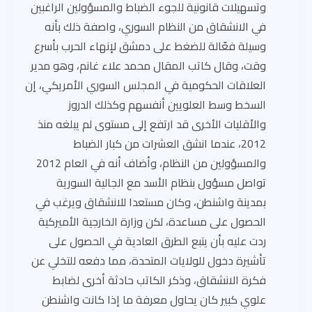
وتسهيلات قانونية للجوء الضباط والمسؤولين الراغبين
في الانشقاق من النظام السوري، واصفة ذلك بأنه
وسيلة فعّالة للضغط على دمشق لإنهاء الحرب بأسرع
وقت، وقال كاتب المقال محمد علاء غانم، وهو مدير
العلاقات الحكومية في المجلس السوري الأمريكي، إن
السخط وسط العلويين أنفسهم وكذلك الدروز
والأقليات الأخرى قد ارتفع إلى مستوى لم يبلغه منذ
2012، عندما انشق العشرات من كبار الضباط
والمسؤولين من النظام، وأضاف أنه في العام 2012
تواصل مسؤول بنظام الأسد مع الجالية السورية
بمدينة واشنطن، وكان مستعدا للانشقاق ويرغب في
الحصول على مساعدة، لكن وزارة الخارجية الأميركية
ردت عليه بأن يتبع الطرق العادية في الحصول على
تأشيرة دخول للولايات المتحدة، مما دفعه للتخلي عن
فكرة الانشقاق، وذكر الكاتب حادثة أخرى لضابط
علوي كبير كان يحاول معرفة ما إذا كانت واشنطن