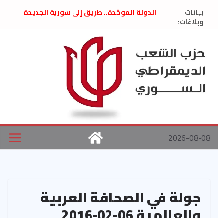
Ski
بيانات
الدولة الموحّدة.. طريق إلى سورية الجديدة
t
وبلاغات:
” تصريح صحفيّ “: تضامن مع د. فداء الحوراني
تعزية بوفاة المناضل حسن عبدالعظيم الأمين
conten
العام السابق لحزب الاتحاد الاشتراكي العربي
الديمقراطي
بلاغ صادر عن اجتماع اللجنة المركزية نيسان
2026
الحرب الأمريكية الإسرائيلية على نظام الملالي
في إيران .. بيان من حزب الشعب الديمقراطي
السوري
2026-08-08
جولة في الصحافة العربية
والعالمية 06-02-2016