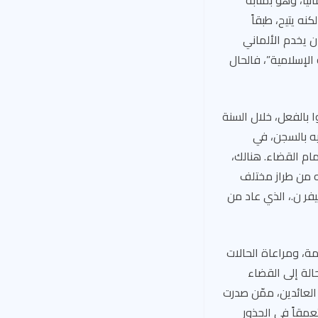
يا، وهو بمثابة
كنه يتيح، طبقاً
ا أن يخدم الألماني
الإسلامية”، فالحال
73 من هؤلاء الجهاديين عادوا بالفعل، خلال السنة
يه بالسجن، في
مام القضاء. هنالك،
ه من طراز مختلف
فر ن.، الذي عاد من
مة، ومراعاة الحالات
ف النساء وأطفالهنّ على وجه التحديد، يقترحون ثلاث ركائز كبرى: 1) الإحالة إلى القضاء
 حالة على حدة؛ و2) إحكام الرقابة على العائدين، ممّن صدرت
كثر تعمقاً في الجذور