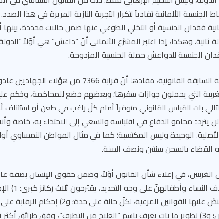
دولة، وليس التنظيم الإرهابي فقط. ذلك لأنّ القانون الأساسي في ألمان
ط الجنسية الألمانية تفادياً لتكرار التجربة النازية المريرة في هذا الصدد. ل
ين 25 و28، إمكانية فقدان الجنسية أو التخلي الطوعي عنها ضمن حالات محددة، بينه
نية. وهكذا، إذا اعتبر المشرّع الألماني أنّ “داعش” هي أوّلاً “الدولة 
قدان الجنسية للدواعش حملة الجنسية المزدوجة.
مفارقة أخرى، لها صفة السابقة القانونية، مفادها أنّ قرابة 66
 الغربية التي يحملون جوازات سفرها؛ وبعضهم خضع للمحاكمة، وحُكم عل
وبالتالي بات القياس القانوني متوفراً أمام كلّ راغب في طعن أو استئناف أ
ن يتردد محامو الدفاع في اقتباسه والسعي إلى الاحتذاء به، خاصة وأن
أصلية، الوحيدة وليس المكتسبة؛ كما في مثال المواطن النمساوي أولي
 القضاء بالسجن سنتين ونصف السنة.
ن الغربيين، في إعلاء شأن القانون أوّلاً، وضمن حقوق الإنسان بصفة عا
الإنسانية التي تخصّ آلا
وتطبيق الأحكام التي تنصّ عليها القوانين المرعية، لكلّ
فيهم أحكام أو ينتظرون؛ و3) تطوير ما بات يعرف باسم “العلاج من التطرف”، وفق طرائق أ