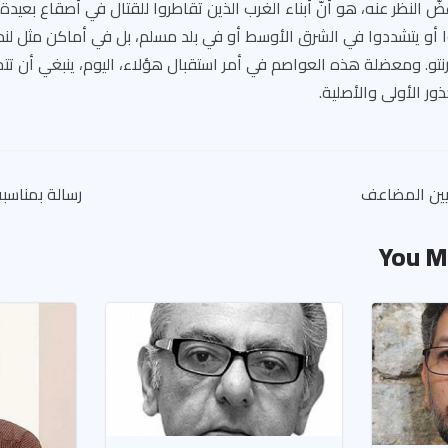
غضّ النظر عنه، هو أنّ أبناء الغرب الذين تقاطروا للقتال في أصقاع بعيدة
ا أو يتشددوا في الشرق الأوسط أو في بلد مسلم، بل في أماكن مثل لند
نتو. ومعضلة هذه العواصم في أمر استقبال هؤلاء، اليوم، ينبغي أن تت
ذور الأولى والأصلية.
يين المضاعف
رسالة بمناسبة
You M