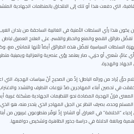
ثقافية، التي دفعت هذا أو تلك إلى الالتحاق بالمنظمات الجهادية المتش
 يكون هذا رأي السلطات الأمنية في الغالبية الساحقة من بلدان الغرب؛
ي تفضّل طرائق القمع والمنع والحظر والقسر، على العلاج العميق لباطن
جهزة السلطات السياسية تفضّل هذه الطرائق أيضاً لأنها تتماشى مع، وك
أي عامّ، شعبي أو حزبي، صار يعتمد رؤى عنصرية وانعزالية ويمينية متطرف
 الجهاد والهجرة.
م حقّ يُراد من ورائه الباطل؛ إذْ من الصحيح أنّ سياسات الهجرة، التي 
 أخفقت في تحصين أبناء المهاجرين ضدّ نزوعات التطرف والتشدد والاغتر
المعنى فإنّ الهجرة المضادة نحو التنظيمات الجهادية مشكلة غربية أيض
لمسلم وحده، بصرف النظر عن الجيل المهاجر الذي يتحدر منه، هو الذي 
حياء “الخلافة” في العراق أو الشام؛ إذْ توفّر متطوعون غربيون من أبناء
لأهمية وبالغة الدلالة في دراسة جذور الظاهرة وتشخيص دوافعها.