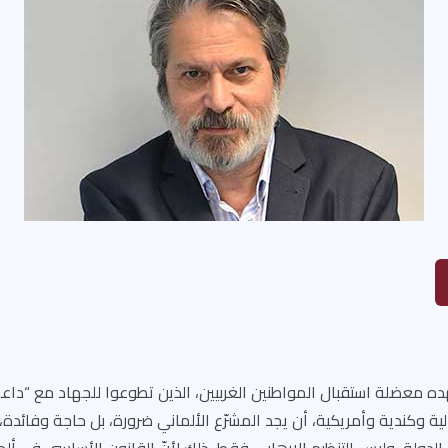
ه معضلة استقبال المواطنين الغربيين، الذين تطوعوا للجهاد مع “د
لية وكندية وأمريكية، أن يجد المشرّع الألماني ضرورة، بل حاجة وفائدة