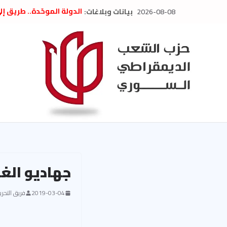
Ski
2026-08-08
بيانات وبلاغات:
الدولة الموحّدة.. طريق إ
t
” تصريح صحفيّ “: تضامن م
تعزية بوفاة المناضل حسن
conten
العام السابق لحزب الاتحاد
الديمقراطي
بلاغ صادر عن اجتماع اللجن
2026
الحرب الأمريكية الإسرائيل
في إيران .. بيان من حزب 
السوري
جهاديو الغ
2019-03-04
فريق التحرير