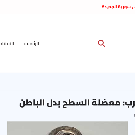
لى سورية الجديدة
ع د. فداء الحوراني
 عبدالعظيم الأمين
 الاشتراكي العربي
ة المركزية نيسان
الرئيسية
الافتتاح
ية على نظام الملالي
الشعب الديمقراطي
رب: معضلة السطح بدل الباطن