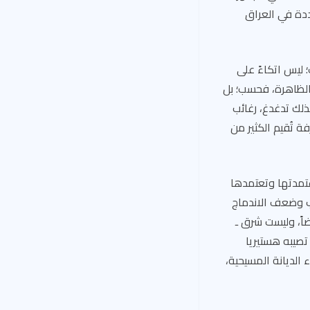
ددة في العراق
 ليس اتكاءً على
 الظاهرة، فحسب؛ بل
ذلك تدغدغ، رغائب
ة تُقيم الكثير من
اعتمدتها وتعتمدها
اب وضعف الاندماج
اً، وليست شرق ـ
تصيبه هستيريا
 الديانة المسيحية،