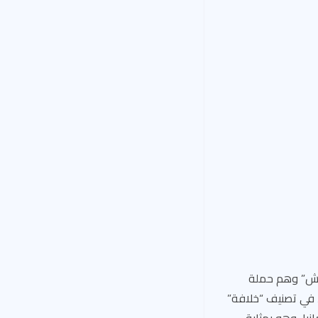
اعش” وهم حملة
، في تصنيف “خلافة”