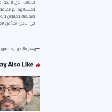
فالثابت، الذي لا يجوز 
وجنسياتهم، لم يتطرفو
ونيويورك وملبورن وتور
في الباطن، بحثاً عن الج
وهم «الإخوان» السور
ay Also Like