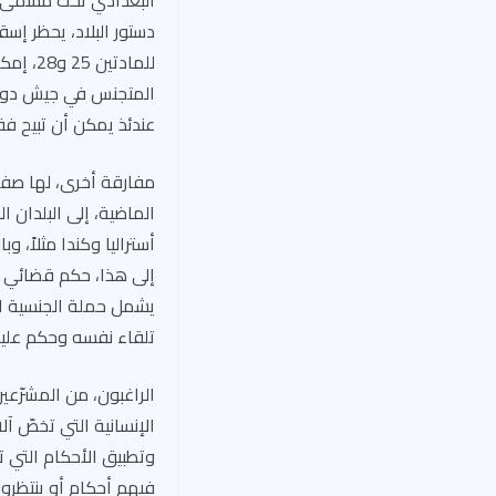
البغدادي تحت مسمّى ال
دستور البلاد، يحظر إسقا
للمادت
المتجنس في جيش دولة ثا
عندئذ يمكن أن تبيح ف
الماضية، إلى البلدان
أستراليا وكندا مثلاً، 
إلى هذا، حكم قضائي ل
يشمل حملة الجنسية ال
تلقاء نفسه وحكم عليه
الراغبون، من المشرّعي