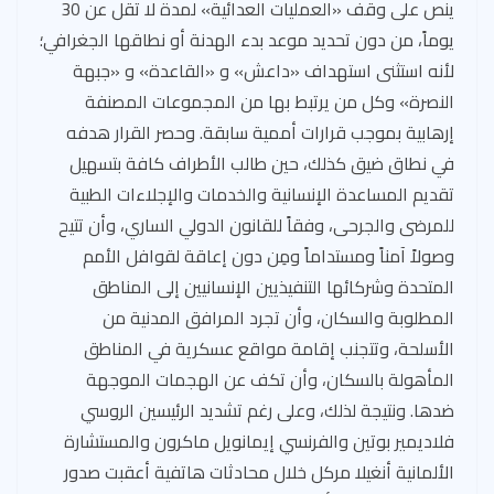
t
m
o
A
ينص على وقف «العمليات العدائية» لمدة لا تقل عن 30
ok
p
يوماً، من دون تحديد موعد بدء الهدنة أو نطاقها الجغرافي؛
p
لأنه استثنى استهداف «داعش» و «القاعدة» و «جبهة
النصرة» وكل من يرتبط بها من المجموعات المصنفة
إرهابية بموجب قرارات أممية سابقة. وحصر القرار هدفه
في نطاق ضيق كذلك، حين طالب الأطراف كافة بتسهيل
تقديم المساعدة الإنسانية والخدمات والإجلاءات الطبية
للمرضى والجرحى، وفقاً للقانون الدولي الساري، وأن تتيح
وصولاً آمناً ومستداماً ومِن دون إعاقة لقوافل الأمم
المتحدة وشركائها التنفيذيين الإنسانيين إلى المناطق
المطلوبة والسكان، وأن تجرد المرافق المدنية من
الأسلحة، وتتجنب إقامة مواقع عسكرية في المناطق
المأهولة بالسكان، وأن تكف عن الهجمات الموجهة
ضدها. ونتيجة لذلك، وعلى رغم تشديد الرئيسين الروسي
فلاديمير بوتين والفرنسي إيمانويل ماكرون والمستشارة
الألمانية أنغيلا مركل خلال محادثات هاتفية أعقبت صدور