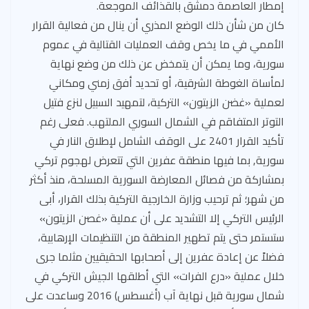
إمطار العاصمة دمشق بالقذائف الموجعة.
كان من شأن ذلك الوضع المذري أن ينال من فعالية القرار
الأممي في ما يخص وقف العمليات القتالية في عموم
سورية، وما يمكن أن يتمخض عن ذلك من وضع نهاية
لمأساة الغوطة الشرقية، أو تحديد أفق زمني ومكاني
لعملية «غضن الزيتون» التركية، لتمهيد السبيل لنزع فتيل
التوتر المتفاقم في الشمال السوري الملتهب. فعلى رغم
تأكيد القرار 2401 على الوقف الشامل لإطلاق النار في
سورية, بما فيها منطقة عفرين التي تتعرض لهجوم تركي
بمشاركة من فصائل المعارضة السورية المسلحة، منذ أكثر
من شهر؛ ثم ترحيب وزارة الخارجية التركية بذلك القرار، أبى
الرئيس التركي إلا التشديد على أن عملية «غصن الزيتون»
ستستمر حتى يتم تطهير المنطقة من التنظيمات الإرهابية،
فضلاً عن إعادة عفرين إلى أصحابها الحقيقيين مثلما جرى
خلال عملية «درع الفرات» التي أطلقها الجيش التركي في
شمال سورية قبل نهاية آب (أغسطس) 2016 وساعدت على