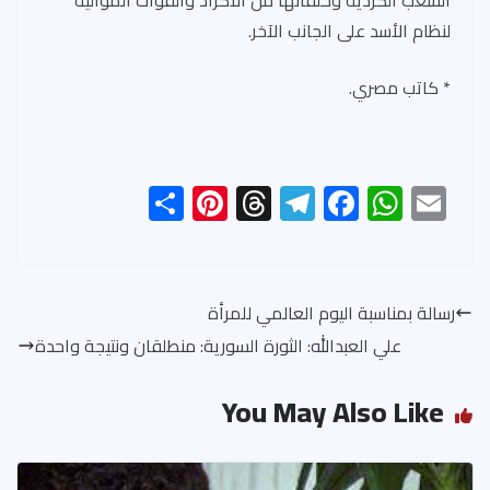
لنظام الأسد على الجانب الآخر.
* كاتب مصري.
S
Pi
T
Te
F
W
E
h
nt
hr
le
ac
h
m
ar
er
ea
gr
e
at
ail
e
es
ds
a
b
s
رسالة بمناسبة اليوم العالمي للمرأة
t
m
o
A
علي العبدالله: الثورة السورية: منطلقان ونتيجة واحدة
ok
p
p
You May Also Like