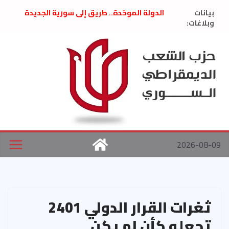
Ski
بيانات
الدولة الموحّدة.. طريق إلى سورية الجديدة
t
وبلاغات:
” تصريح صحفيّ “: تضامن مع د. فداء الحوراني
تعزية بوفاة المناضل حسن عبدالعظيم الأمين
conten
العام السابق لحزب الاتحاد الاشتراكي العربي
الديمقراطي
بلاغ صادر عن اجتماع اللجنة المركزية نيسان
2026
الحرب الأمريكية الإسرائيلية على نظام الملالي
في إيران .. بيان من حزب الشعب الديمقراطي
السوري
2026-08-09
ثغرات القرار الدولي 2401
تجعله كأن لم يكن