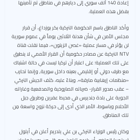
إعادة 140 ألف سوري إلى ديارهم في مناطق تم تأمينها
بفضل هذه العملية.
وأكد الناطق باسم الحكومة التركية بكر بوزداغ، أن قرار
مجلس الأمن في شأن هدنة الثلاثين يوماً في عموم سورية
لن يؤثر في مسار عملية «غصن الزيتون»، فيما نقلت قناة
NTV التركية عن مصادر حكومية أن القرار الأممي لا ينطبق
على تلك العملية؛ على اعتبار أن تركيا ليست في حالة اشتباك
مع طرف دولي أو إقليمي بعينه داخل سورية, وإنما تحارب
«منظمات إرهابية مارقة». وبناءً عليه، كثف الجيش التركي
– عقب صدور القرار- ضرباته الصاروخية والمدفعية وغاراته
الجوية على بلدة جنديرس في محيط عفرين وطريق جبل
الأحلام وباسوط، الأمر الذي أدى إلى حركة نزوح واسعة مِن
تلك المناطق.
وكان رئيس الوزراء التركي بن علي يلدريم أعلن في أيلول
(سبتمبر) الماضي أن بلاده تتباحث مع كل من روسيا وإيران