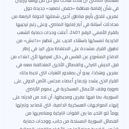
في شأن إقامة منطقة «خفض تصعيد» جديدة حول
عفرين، لتلحق بأربع مناطق أخرى شملتها الجولة الرابعة من
محادثات آستانة في أيار (مايو) الماضي. وعلى رغم ترحيبها
بالقرار الأممي الرقم 2401، أعلنت وحدات حماية الشعب
الكردية تمسكها باستثناء الحرب على تنظيم «داعش» من
تطبيق القرار، مشددة على الاحتفاظ بحق الرد في إطار
الدفاع المشروع عن النفس في حال تعرضها لأي اعتداء من
قبل الجيش التركي والفصائل الأخرى المتحالفة معه في
عفرين. وهكذا، يبدو أن بمقدور الثغرات التي تحيط بذلك
القرار الذي يشدد بإجماع أعضاء مجلس الأمن الدولي على
ضرورة وقف الأعمال العسكرية في عموم الأراضي
السورية، بما فيها عفرين ومحيطها، أن تحد من قدرته على
إنهاء المواجهات العسكرية الدامية، التي تتصاعد وتيرتها
يوماً تلو الآخر، ما بين القوات التركية ومناصريها من
الفصائل السورية المسلحة من جانب، ووحدات حماية
الشعب الكردية وحلفائها من الأكراد والقوات الموالية