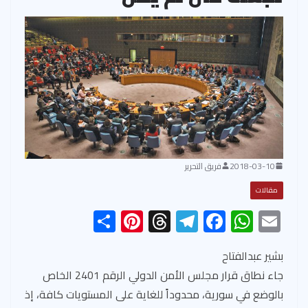
2018-03-10
فريق التحرير
مقالات
S
Pi
T
Te
F
W
E
h
nt
hr
le
ac
h
m
ar
er
ea
gr
e
at
ail
بشير عبدالفتاح
جاء نطاق قرار مجلس الأمن الدولي الرقم 2401 الخاص
e
es
ds
a
b
s
بالوضع في سورية، محدوداً للغاية على المستويات كافة، إذ