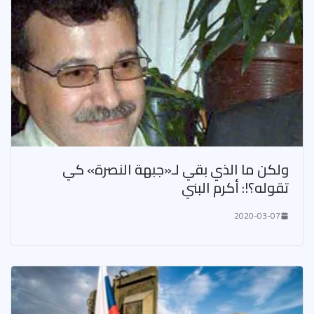
ولكن ما الذي بقي لـ«جبهة النصرة» كي
تقوله؟!: أكرم البني
2020-03-07