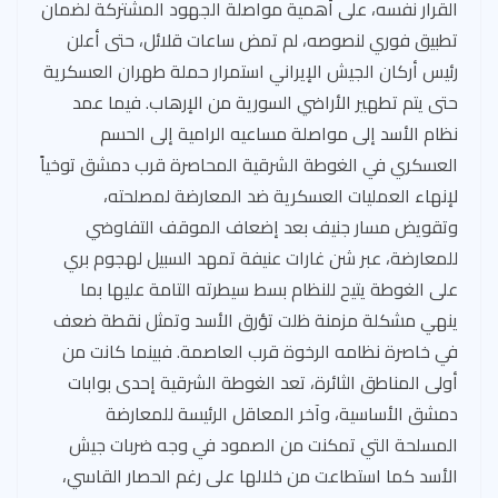
القرار نفسه، على أهمية مواصلة الجهود المشتركة لضمان
تطبيق فوري لنصوصه، لم تمض ساعات قلائل، حتى أعلن
رئيس أركان الجيش الإيراني استمرار حملة طهران العسكرية
حتى يتم تطهير الأراضي السورية من الإرهاب. فيما عمد
نظام الأسد إلى مواصلة مساعيه الرامية إلى الحسم
العسكري في الغوطة الشرقية المحاصرة قرب دمشق توخياً
لإنهاء العمليات العسكرية ضد المعارضة لمصلحته،
وتقويض مسار جنيف بعد إضعاف الموقف التفاوضي
للمعارضة، عبر شن غارات عنيفة تمهد السبيل لهجوم بري
على الغوطة يتيح للنظام بسط سيطرته التامة عليها بما
ينهي مشكلة مزمنة ظلت تؤرق الأسد وتمثل نقطة ضعف
في خاصرة نظامه الرخوة قرب العاصمة. فبينما كانت من
أولى المناطق الثائرة، تعد الغوطة الشرقية إحدى بوابات
دمشق الأساسية، وآخر المعاقل الرئيسة للمعارضة
المسلحة التي تمكنت من الصمود في وجه ضربات جيش
الأسد كما استطاعت من خلالها على رغم الحصار القاسي،