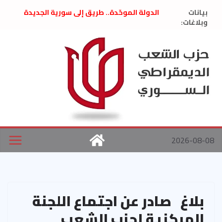
Ski
بيانات
الدولة الموحّدة.. طريق إلى سورية الجديدة
t
وبلاغات:
” تصريح صحفيّ “: تضامن مع د. فداء الحوراني
تعزية بوفاة المناضل حسن عبدالعظيم الأمين
conten
العام السابق لحزب الاتحاد الاشتراكي العربي
الديمقراطي
بلاغ صادر عن اجتماع اللجنة المركزية نيسان
2026
الحرب الأمريكية الإسرائيلية على نظام الملالي
في إيران .. بيان من حزب الشعب الديمقراطي
السوري
2026-08-08
بلاغ صادر عن اجتماع اللجنة
المركزية لحزب الشعب