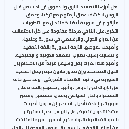
لعل أبرزها التصعيد الناري والدموي في ادلب من قبل
الروس ليكشف عمق أزمتهم مع تركيا، وعمق
مأزقهم في سورية أيضا. كما تدلل مع التطورات
الأخرى على أننا في مرحلة مفتوحة على كلّ الاحتمالات
من الصراع الدولي والإقليمي في سورية وعليها،
وأصبحت بموجبها الأزمة السورية بالغة التعقيد
والتشابك بسبب تضارب المصالح الدولية والإقليمية،
وأصبح هذا الصراع يفرز وسيفرز مزيداً من الاحتدام بين
الدول المتدخلة، وإن صدور قانون قيصر جعل القضية
السورية في دائرة الاهتمام الأميركي، وقد خلق حالة
من الإرباك لدى الروس، وأنهى حلمهم بالقدرة على
الاستفراد بالحل السياسي وتقرير مستقبل ومصير
سورية، وإعادة تأهيل الأسد، وإن سوريا أصبحت
مشكلة دولية تفرض على الروس عدم الاستهتار
بالمواقف الدولية، ولا مخرج أمامها -مهما امتلكت
من أوراق القوة في السورية- سوى العودة إلى الحل