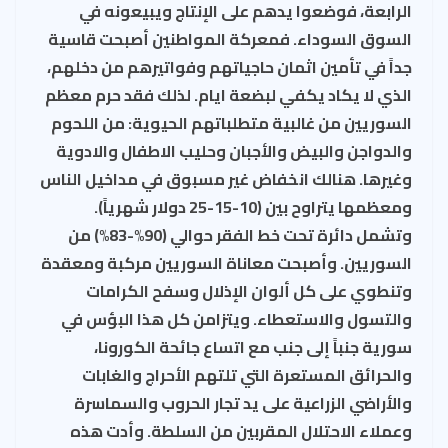
الرابعة، فوضعوا يدهم على الإنتاج ويبيعونه في
السوق السوداء. فمعركة المواطنين أصبحت قاسية
جداً في تأمين اثمان حاجياتهم وفواتيرهم من دخلهم،
الذي لا يكاد يكفي لبضعة ايام. لذلك فقد حرم معظم
السوريين من غالبية متطلباتهم الحيوية: من اللحوم
والدواجن والبيض والأجبان وحليب الاطفال والادوية
وغيرها. هنالك انخفاض غير مسبوق في مداخيل الناس
ومعظمها يتراوح بين (10-15-25 دولار شهرياً).
وتشمل دائرة تحت خط الفقر حوالي (90%-83%) من
السوريين. وأصبحت معاناة السوريين مركبة ومعقدة
وتنطوي على كل ألوان الإذلال وسفح الكرامات
والتسول والاستعطاء. ويتزامن كل هذا البؤس في
سورية جنباً إلى جنب مع اتساع جائحة الكورونا،
والحرائق المستعرة التي تلتهم الأحراج والغابات
والأراضي الزراعية على يد تجار الحروب والسماسرة
وعملاء الاحتلال المقربين من السلطة. وأدت هذه