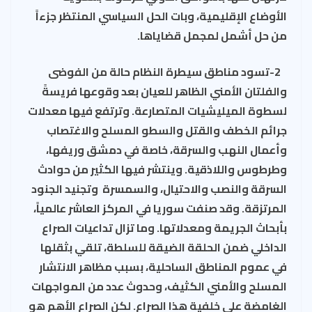
الأوضاع الإقليمية، وبات الحل السياسي المنتظر جزءاً
من حل أشمل لمجمل قضاياها.
2-تسود مناطق سيطرة النظام حالة من الفوضى
والفلتان الأمني الظاهر للعيان بعد وقوعها فريسةً
لسطوة الميليشيات المتصارعة. وترتفع فيها معدلات
جرائم الخطف والقتل والسطو المسلح والاغتصاب
وأعمال النهب والسرقة، خاصة في دمشق وريفها،
وطرطوس واللاذقية. وينتشر فيها الكثير من حوادث
السرقة والنصب والاحتيال، والسمسرة وتجنيد الجنود
المرتزقة. وقد صنفت سوريا في المركز العاشر عالمياً،
بأبحاث الجريمة ومعدلاتها. وما تزال تداعيات الصراع
الداخلي ضمن الحلقة الضيقة للسلطة، تلقي بثقلها
في عموم المناطق الساحلية، بسبب مظاهر الانتشار
المسلح والأمني الكثيف، وحدوث عدد من المواجهات
الغامضة على خلفية هذا الصراع. لكن الصراع الأهم هو