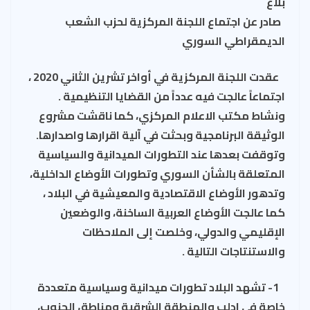
بلاغ
صادر عن اجتماع اللجنة المركزية لحزب الشعب
الديمقراطي السوري
عقدت اللجنة المركزية في أواخر تشرين الثاني 2020 ،
اجتماعاً عالجت فيه عدداً من القضايا التنظيمية .
ونشاط مكتب الاعلام المركزي، كما ناقشت مشروع
الوثيقة البرنامجية وبحثت في آلية اقرارها واصدارها.
وتوقفت بعدها عند التطورات الميدانية والسياسية
المتعلقة بالشأن السوري وتطورات الأوضاع الداخلية،
وتدهور الأوضاع الاقتصادية والمعيشية في البلاد ،
كما عالجت الأوضاع العربية الساخنة، والوضعين
الإقليمي والدولي، وخلصت إلى الملاحظات
والاستنتاجات التالية .
1- تشهد البلاد تطورات ميدانية وسياسية متعددة
خاصة في ادلب والمنطقة الشرقية ومناطق الجنوب،