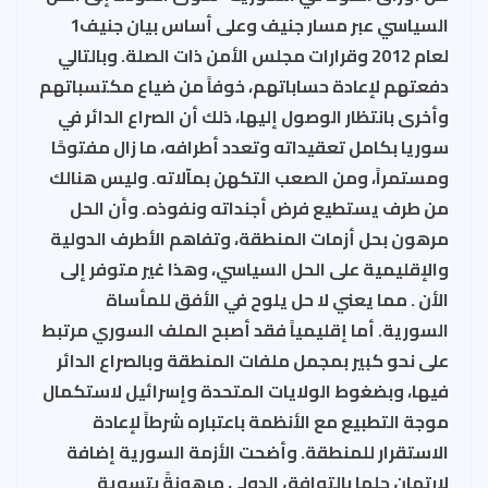
السياسي عبر مسار جنيف وعلى أساس بيان جنيف1
لعام 2012 وقرارات مجلس الأمن ذات الصلة. وبالتالي
دفعتهم لإعادة حساباتهم، خوفاً من ضياع مكتسباتهم
وأخرى بانتظار الوصول إليها، ذلك أن الصراع الدائر في
سوريا بكامل تعقيداته وتعدد أطرافه، ما زال مفتوحًا
ومستمراً، ومن الصعب التكهن بمآلاته. وليس هنالك
من طرف يستطيع فرض أجنداته ونفوذه. وأن الحل
مرهون بحل أزمات المنطقة، وتفاهم الأطرف الدولية
والإقليمية على الحل السياسي، وهذا غير متوفر إلى
الأن . مما يعني لا حل يلوح في الأفق للمأساة
السورية. أما إقليمياً فقد أصبح الملف السوري مرتبط
على نحو كبير بمجمل ملفات المنطقة وبالصراع الدائر
فيها، وبضغوط الولايات المتحدة وإسرائيل لاستكمال
موجة التطبيع مع الأنظمة باعتباره شرطاً لإعادة
الاستقرار للمنطقة. وأضحت الأزمة السورية إضافة
لارتهان حلها بالتوافق الدولي مرهونةً بتسوية