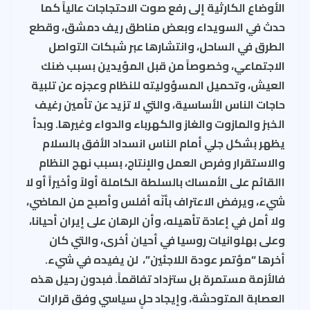
الأوضاع الكارثية إلى رفع صوت الاحتجاجات عالياً كما
حدث في السويداء وبعض مناطق ريف دمشق، وقطع
الطرق في الساحل، وانتشارها عبر شبكات التواصل
الاجتماعي، وخصوصاً من قبل المؤيدين بسبب ضنك
العيش، وتحميل المسؤوليته للنظام وعجزه عن تلبية
حاجات الناس الأساسية، والتي لا تزيد عن تأمين رغيف
الخبز والمازوت والغاز والكهرباء والدواء وغيرها. وبدأ
يظهر بشكل جلي أمام الناس انسداد الأفق بالسلام
والاستقرار وفرص العمل والإنتاج، بسبب نهج النظام
االقائم على الأمساك بالسلطة الكاملة أولاً وأخيراً أو لا
شيء، ويرفض الاعتراف بأنّه أفلس وأصبح من الماضي،
ولا أمل في إعادة تأهيله، وأن الرهان على إيران أحيانا،
وعلى بهلوانيات روسيا في أحيان أخرى، والتي كان
أخرها “مؤتمر عودة اللاجئين”، لن يفيده في شيء.
فالأزمة مستمرة بل ستزداد تفاقماً. فبدون رحيل هذه
العصابة المتوحشة، وإيجاد حلٍ سياسي وفق قرارات