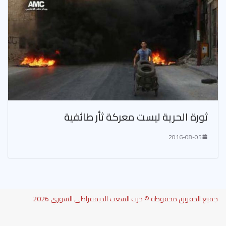
ثورة الحرية ليست معركة ثأر طائفية
2016-08-05
جميع الحقوق محفوظة © حزب الشعب الديمقراطي السوري 2026