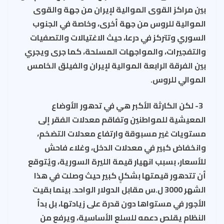
بين مراكز القوى الموالية لإيران من جهة والقوى
الموالية للروس من جهة أخرى، وخاصة في الجنوب
السوري وتتركز في درعا، حيث الاغتيالات والتصفيات
والتفجيرات، والمواجهات المسلحة، كما جرى ويجري
بين الفرقة الرابعة الموالية لإيران والفيلق الخامس
الموالي للروس.
3- لكن الكارثة الأكبر هي في تدهور الأوضاع
المعيشية للمواطنين وتفاقم معدلات الفقر إلى
مستويات غير مسبوقة وارتفاع معدلات التضخم،
وانخفاض كبير في معدلات الدخل، وغلاء فاحش
للأسعار، بسبب انهيار قيمة الليرة السورية، ويُتوقع
أن تتدهور قيمتها بشكلٍ كبير حيث وصلت في هذا
الشهر 3000 ل.س مقابل الدولار الواحد. بينما بقيت
الأجور في مستواها دون قدرة على زيادتها، بل بدأ
النظام يقلص دعمه للسلع الأساسية، ويرفع من