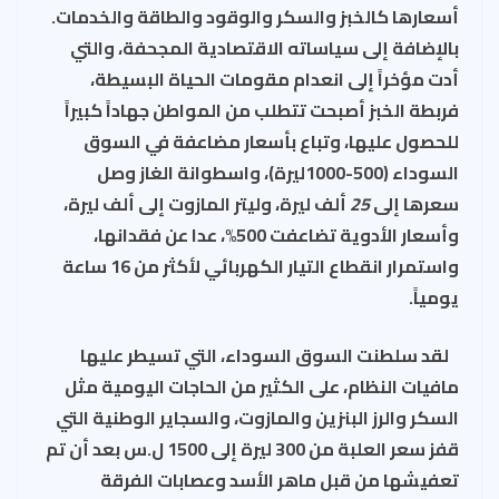
أسعارها كالخبز والسكر والوقود والطاقة والخدمات.
بالإضافة إلى سياساته الاقتصادية المجحفة، والتي
أدت مؤخراً إلى انعدام مقومات الحياة البسيطة،
فربطة الخبز أصبحت تتطلب من المواطن جهاداً كبيراً
للحصول عليها، وتباع بأسعار مضاعفة في السوق
السوداء (500-1000ليرة)، واسطوانة الغاز وصل
سعرها إلى
25
ألف ليرة، وليتر المازوت إلى ألف ليرة،
وأسعار الأدوية تضاعفت 500%، عدا عن فقدانها،
واستمرار انقطاع التيار الكهربائي لأكثر من 16 ساعة
يومياً.
لقد سلطنت السوق السوداء، التي تسيطر عليها
مافيات النظام، على الكثير من الحاجات اليومية مثل
السكر والرز البنزين والمازوت، والسجاير الوطنية التي
قفز سعر العلبة من 300 ليرة إلى 1500 ل.س بعد أن تم
تعفيشها من قبل ماهر الأسد وعصابات الفرقة