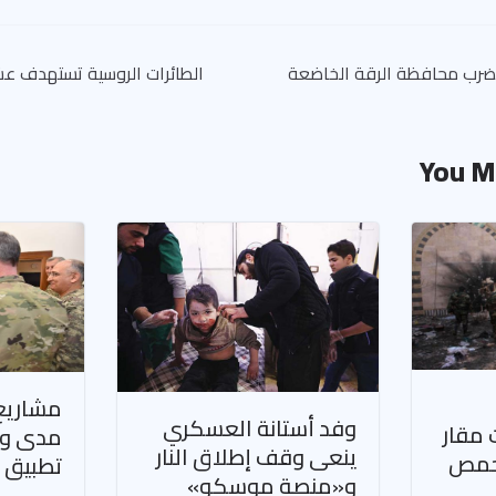
تة تضرب محافظة الرقة الخاضعة
الطائرات الروسية تستهدف ع
You M
مشاريع 
وفد أستانة العسكري
 مقار
مدى وا
ينعى وقف إطلاق النار
 حمص
تطبيق خ
و«منصة موسكو»