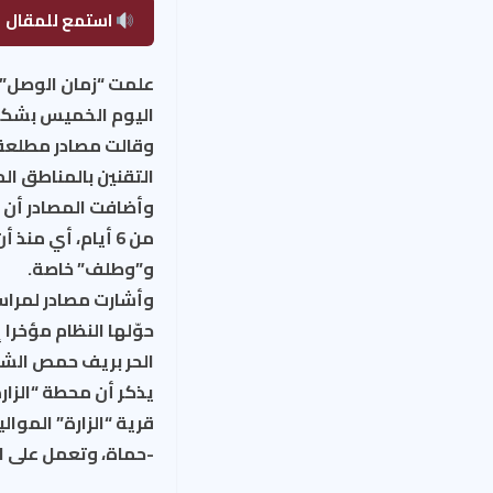
استمع للمقال
علمت “زمان الوصل” م
اليوم الخميس بشكل
التقنين بالمناطق الموالية إلى 
وأضافت المصادر أن 
من 6 أيام، أي م
و”وطلف” خاصة.
وأشارت مصادر لمراس
حوّلها النظام مؤخرا
الحر بريف حمص الش
يذكر أن محطة “الزار
-حماة، وتعمل على الغ