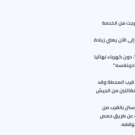
خرجت من الخدمة
يغا واط)، ما زالت تعمل إلى الآن يعني زيادة
دون كهرباء نهائيا
 “حربنفسه”
 قرب المحطة وقد
لمقاتلين من الجيش
رستن بالقرب من
عد عن “حربنفسه” سوى 1كم، وتبعد 8 كيلومترات عن طريق حمص
توقفه.