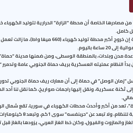
ن مصادرها الخاصة أن محطة “الزارة” الحرارية لتوليد الكهرباء 
 كامل.
وقالت مصادر مطلعة إن خروج أكبر محطة توليد كهرباء (660 م
20 ساعة باليوم.
عدة مدن وبلدات، بالمنطقة الوسطى، ومن ضمنها مدينة “حماة”، 
نذ أن بدأ النظام عمليته العسكرية بريف حماة الجنوبي عامة وتدمير
ل “زمان الوصل” في حماة إلى أن معارك ريف حماة الجنوبي تدور
 إلى ثكنة عسكرية، ونقل إليها راجمات صواريخ، كما نقل لنا أحد ا
مالي.
ة”، تعد من أكبر وأحدث محطات الكهرباء في سوريا، تقع شمال ال
قرية “الزارة” الموالية للنظام، ولا تب
از والمازوت والفيول، وكان خط الغاز العربي، يزودها بالغاز قبل 