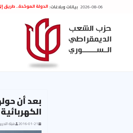
Ski
2026-08-06
بيانات وبلاغات:
الدولة الموحّدة.. طريق إ
t
” تصريح صحفيّ “: تضامن م
تعزية بوفاة المناضل حسن
conten
العام السابق لحزب الاتحاد
الديمقراطي
بلاغ صادر عن اجتماع اللجن
2026
الحرب الأمريكية الإسرائيل
في إيران .. بيان من حزب 
السوري
بعد أن حوله
الكهربائية 
2016-01-21
هيئة التحرير