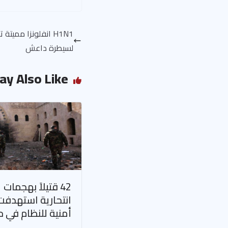
H1N1 انفلونزا ممي
لسيطرة داعش
ay Also Like
42 قتيلاً بهجمات
انتحارية استهدفت
أمنية للنظام في