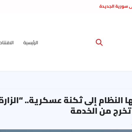
لى سورية الجديدة
ع د. فداء الحوراني
 عبدالعظيم الأمين
 الاشتراكي العربي
ة المركزية نيسان
الرئيسية
الافتتاح
ية على نظام الملالي
الشعب الديمقراطي
ا النظام إلى ثكنة عسكرية.. “الزارة
تخرج من الخدمة