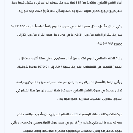
أمام القطع الأجنبي، مقتربة من 385 ليرة سورية، للدولار الواحد في دمشق، فيما وصل
سعر مبيع اليورو مقابل الليرة السورية 409، وسجّل سعر شراؤه 404 ليرة سورية.
وفي سياق متّصل، سجّل سعر الذهب في سوريا، اليوم رقماً قياسياً ببلوغه 11500 ليرة
سورية، للغرام الواحد من عيار 21 قيراط، في حين وصل سعر الغرام من عيار 22 إلى
12000 ليرة سورية.
وكان الذهب العالمي اليوم، اقترب من أدنى مستوى له في ستة أشهر، حيث نزل
المعدن النفيس في التعاملات الفورية، بنسبة 0.7%، إلى 1070.01 دولاراً للأوقية.
ويأتي ارتفاع الأسعار الكبير اليوم، بالتزامن مع عقد مصرف سورية المركزي، جلسة
تدخل جديدة في سوق القطع الأجنبي، «بهدف زيادة المعروض من هذا القطع في
السوق لتمويل العمليات التجارية؛ وغير التجارية».
حيث نقلت وكالة «سانا» الرسمية، التابعة للنظام السوري، عن «أديب ميالة»، حاكم
مصرف سوريا المركزي، قوله: «إنّ تراجع في سعر صرف الليرة، وهمي وغير مبرر، ويأتي
نتيجة لما تعرضه بعض الصفحات الإلكترونية الصفراء المرتبطة، بغرف عمليات