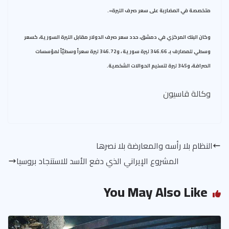
متخصصة في المضاربة على سعر صرف الليرة».
وكان البنك المركزي في دمشق، حدد سعر صرف الدولار مقابل الليرة السورية، كسعر
وسطي للمصارف بـ 346.66 ليرة سورية ، و346.72 ليرة سعراً وسطيّاً لمؤسسات
الصرافة، و345 ليرة لتسليم الحوالات الشخصية.
وكالة قاسيون
النظام بلا رأسه والمعارضة بلا نصرها
المشروع الإيراني الذي دفع الأسد للاستنجاد بروسيا
You May Also Like