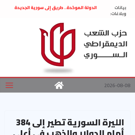
Ski
بيانات
الدولة الموحّدة.. طريق إلى سورية الجديدة
t
وبلاغات:
” تصريح صحفيّ “: تضامن مع د. فداء الحوراني
تعزية بوفاة المناضل حسن عبدالعظيم الأمين
conten
العام السابق لحزب الاتحاد الاشتراكي العربي
الديمقراطي
بلاغ صادر عن اجتماع اللجنة المركزية نيسان
2026
الحرب الأمريكية الإسرائيلية على نظام الملالي
في إيران .. بيان من حزب الشعب الديمقراطي
السوري
2026-08-08
الليرة السورية تطير إلى 384
أمام الدولار والذهب في أعلى