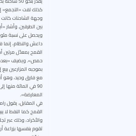
يقدّر بنحو 50 شاحنة بحمولة 2500 طن، يبلغ قيمتها نحو 750 ألف دولار، كتقدير وسطي.
كذلك لفت «التجمع» إلى
وجهة الشاحنات كانت ن
بين الطرفين. وأشار «
ويحصل على نسبة مئوية
حمص». ويضيف «بعدما 
بموجبه المزارعين بيع إ
مع فارق وحيد، وهو أن
المعارضة».
في المقابل، يقول رام
القمح كما النفط لا يب
والأكراد، وذلك عبر تجا
تقوم بنفسها بزراعة أ