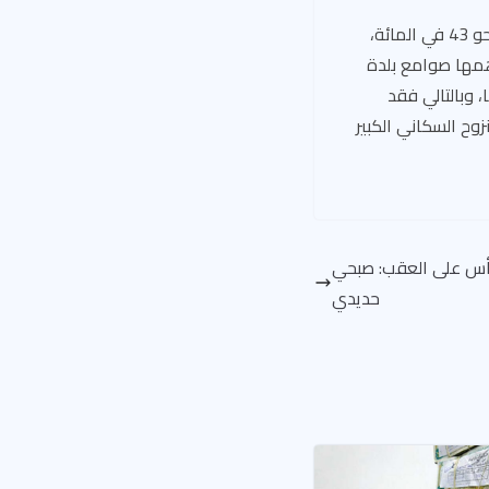
أمّا الزراعة فتعتبر الإنتاج والمردود الأهم والأكبر لمحافظة الرقّة، حيث تبلغ المساحة الزراعية نحو 43 في المائة،
همها صوامع بلدة
 وبالتالي فقد
رقّة وفي ظل النزوح السكاني الكبير
أس على العقب: صبحي
حديدي