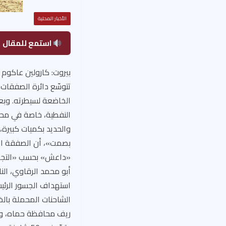
الأخبار المحلية
استمع للمقال
بيروت: كارولين عاكوم
تتوسّع دائرة الصفقات 
الخاضعة لسيطرته. وبع
النفطية، خاصة في محاف
والحديد بكميات كبيرة
بصمت»، أن الصفقة ال
«داعش» بحسب «التجمع
أبو محمد الرقاوي، ال
استهداف الجسور الرئيس
الشاحنات المحملة بالخ
ريف محافظة حماه، وذ