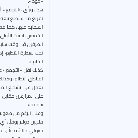
«خوّة».
هذا، ورأى «التجمّع» أ
تفريغ ما يستطيع بيعه
انسحابه منها، كما فعل
الخميس، ليست الأولى ب
الطرفين في وقت سابق،
تحت سيطرة التنظيم، إ
الخام».
كذلك نقل «التجمع» عن
لمناطق النظام، وكذلك 
سورية».
وعلى الرغم من صعوبة 
بـ«والي» الرقّة «أبو 