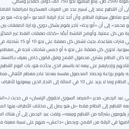
 أن التنظيم عمد إلى تسيير عدد من العربات العسكرية لمرافقة القافل
حو مناطق سيطرة النظام، وأن أحد تجار الرقة المدعو «أبو ردة» هو 
أبو محمد» إلى أن «أبو ردة» تاجر يقوم بشكل دوري بإدارة الصفقات بي
 من كل عملية. وأوضح الناشط أيضًا «كذلك صفقات النفط غير المكرّر،
داعش والنظام، إنما في فترات متباعدة، بح
القمح بمعدّل مرتين أسبوعيا، تحوي كل صفقة على نحو 4 أو خمس شا
كان النظام يشتري محصول القمح وفق قانون خاص يعرف بـ(الاستحصا
نتاجهم وإجبارهم على بيعه له بالسعر الذي يحدّده هو، بات اليوم التنظيم
ه يقوم بزراعة وحصاد المحصول بنفسه بعدما غادر معظم الأهالي منط
90 في المائة منها إلى النظام وما لا يزيد على 10 في المائة إلى التجار الذين يبيعونه
ي عبد الرحمن، مدير «المرصد السوري لحقوق الإنسان» في حديث لـ«الش
يعه التنظيم إلى النظام فقط «بل هو يصل إلى مختلف الأطراف بينها الم
ر يقومون بشرائه من التنظيم وبيعه»، ولفت عبد الرحمن إلى أن هناك الكث
راضيها في الرقة من القمح، ويحصل «داعش» منهم على نسبة معينة من 