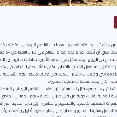
بين «داعش» والنظام السوري بعدما بات التنظيم الإرهابي المتطرف يتحك
دما سبق أن أكّدت تقارير عدة إقدام النظام على شراء النفط من «دا
ظتي دير الزور والرقة، سجّل في الفترة الأخيرة مبادلات تجارية بين ا
، إضافة إلى محاصيل القمح والقطن. وكان لافتًا، وفق ناشطين في «تجم
أخيرة التي وصفت بـ«الأكبر» سجلت قبل قصف جسور الرقة الأساسية ب
»، كان يعلم مسبقا بـ«عملية الجسور».
ناشط في «التجمع» قال لـ«الشرق الأوسط» إن التنظيم الإرهابي المتطر
ية للمدينة بغارات جوية من قبل طيران التحالف، يوم الخميس الماضي، 
ردوات المعدنية كالحديد والألمنيوم والنحاس»، إلى خارج المدينة، عبر ا
لك قبل سقوط الجسور واضطراره إلى سلوك طرق أطول وأصعب. وأردف