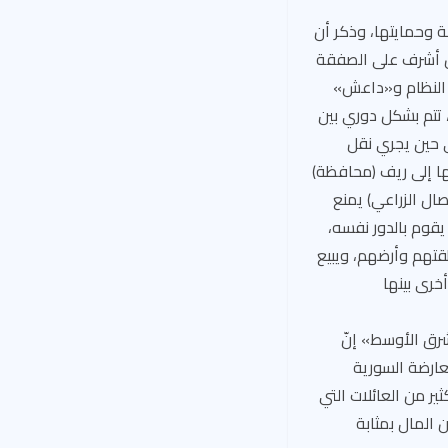
ة وحمايتها، وذكر أن
من أشرف على الصفقة
ن النظام و«داعش»
 تتم بشكل دوري بين
يث تشمل كل صفقة على نحو 10 أو 15 شاحنة، في حين يجري نقل
حنات تتجه في معظمها إلى ريف (محافظة)
ل الزراعي) يمنع
 يقوم بالدور نفسه،
قتهم وأرضهم، ويبيع
ا لأطراف أخرى بينها
رق الأوسط» إنّ
عارضة السورية
ير من العائلات التي
المال بمثابة