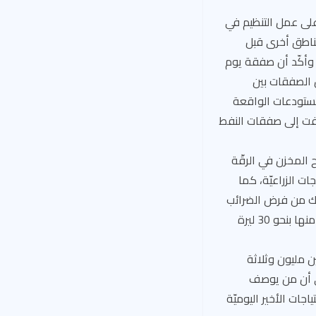
 على عمل التنظيم في
مناطق أخرى قبل
 وأكّد أن صفقة يوم
 الصفقات بين
مستودعات الواقعة
يفت إلى صفقات النفط
المخزن في الرقّة
ت الزراعيّة، كما
عدما انخفض إنتاجه إلى نحو 300 ألف طن، ناهيك من فرض الضرائب
على المزارعين مقابل الإنتاج والارتفاع الحادّ في سعر مادّة الخبز، التي يقدّر سعر الرغيف الواحد منها بنحو 30 ليرة
 مليون وثلاثة
رقة وحدها. ويشير إلى أن من يوصف
جات الأخير اليوميّة