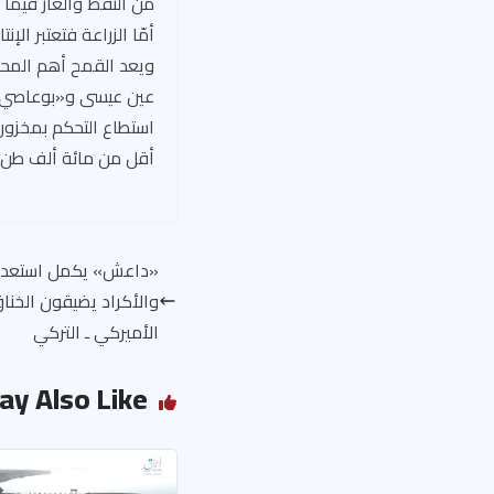
من النفط والغاز فيما ي
ويعد القمح أهم المح
عين عيسى و«بوعاصي» في
أقل من مائة ألف طن.
«داعش» يكمل استعدادا
والأكراد يضيقون الخناق
الأميركي ـ التركي
ay Also Like