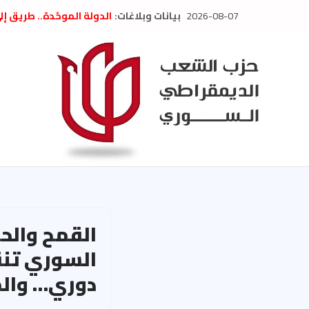
Ski
2026-08-07
بيانات وبلاغات:
الدولة الموحّدة.. طريق إ
t
” تصريح صحفيّ “: تضامن م
تعزية بوفاة المناضل حسن
conten
العام السابق لحزب الاتحاد
الديمقراطي
بلاغ صادر عن اجتماع اللجن
2026
الحرب الأمريكية الإسرائيل
في إيران .. بيان من حزب 
السوري
القمح والح
السوري تنق
دوري… والمر