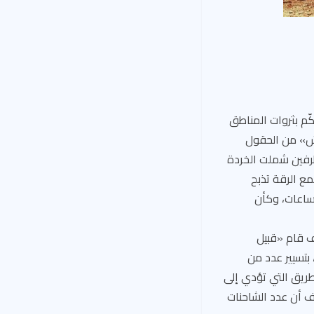
ّم بثروات المناطق
عش» من الحقول
لطرفين شملت الخردة
ع الرقة تذبح
ساعات، وكأن
ف قام «قبيل
بتسيير عدد من
لطريق التي تؤدي إلى
 أن عدد الشاحنات