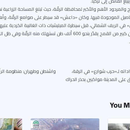
بيع الفائض إلى تركيا.
اصيل الموجودة فيها. وكان «داعش» قد سيطر على صوامع الرقّة، وأ
 الريف الشمالي، قبل سيطرة الميليشيات ذات الغالبية الكردية عليها،
استطاع التحكم بمخزون كبير من القمح يقدّر بنحو 600 ألف طن تستهلك منه ال
ته لـ«حرب شوارع» في الرقة،
واشنطن وطهران: منظومة الر
 على المدينة مواكبين بحذر الحراك
You M