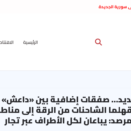
لى سورية الجديدة
ع د. فداء الحوراني
 عبدالعظيم الأمين
 الاشتراكي العربي
ة المركزية نيسان
الرئيسية
الافتتاح
ية على نظام الملالي
الشعب الديمقراطي
ديد… صفقات إضافية بين «داعش» و
هلما الشاحنات من الرقة إلى منا
صد: يباعان لكل الأطراف عبر تجار