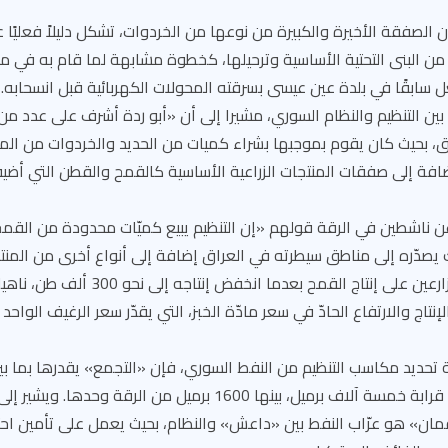
ن الصفقة الأخيرة والكبيرة من نوعها من الخردوات، تشكل دليلاً فعليًا
 من البنى التحتية الأساسية وترحيلها، كخطوة مشابهة لما قام به في 
 سابقًا في بلدة عين عيسى بسرقته المحولات الكهربائية قبل انسحابه.
ين التنظيم والنظام السوري، مشيرا إلى أن «أبو ردة أشرف على عدد من
 بحيث كان يقوم بموجبها بشراء كميات من الحديد والخردوات من ال
ضافة إلى صفقات المنتجات الزراعية الأساسية كالقمح والقطن التي أض
 ناشطين في الرقة قولهم «إن التنظيم يبيع كميّات محدودة من القمح 
يصدّره إلى مناطق سيطرته في العراق إضافة إلى أنواع أخرى من المنتجا
يعمل على تشجيع المزارعين على إنتاج القمح ب
تحديد مكاسب التنظيم من النفط السوري، فإن «التجمع» يقدرها بما بين
ملايين دولار يوميًّا، أي قرابة خمسة آلاف برميل، بينها 1600 برميل من ال
لقمان» هو عرّاب النفط بين «داعش» والنظام، بحيث يعمل على تأمين احتيا