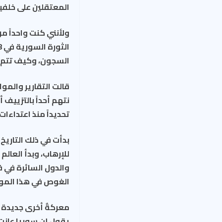
المعتقلين على خلفي
ولأنني كنت واحداً 
السجون، وكيف تتم 
قالت التقارير والموا
نتهم أحداً بالتزييف
تحديداً منذ اعتداءات 11 أيلول في الولايات المتحدة الأميركية، التي غيّرت وجه العال
بدأت في ذلك التاريخ 
للإرهاب، وبدأ العال
والدول السائرة في ف
الغوص في هذا الموضو
معركةٌ أخرى جديدة ا
يقول إن سوريا عانت 