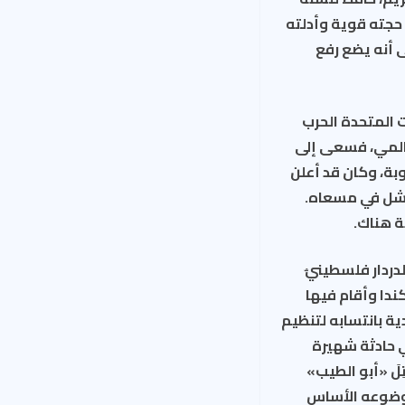
 حجته قوية وأدلته
ى أنه يضع رفع
ت المتحدة الحرب
عالمي، فسعى إلى
بة، وكان قد أعلن
 فشل في مسعاه.
ة هناك.
دردار فلسطينيٌ
 1997. سافر بعد ذلك إلى كندا وأقام فيها
تبهت السلطات الكندية بانتسابه لتنظيم
حد المتورطين في عملية تعطيل محطة كهرباء في كندا العام 2003، في حادثة شهيرة
لَ «أبو الطيب»
ي حديث دار بيننا في السجن أواخر عام 2006، كان موضوعه الأساس