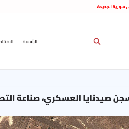
لى سورية الجديدة
ع د. فداء الحوراني
 عبدالعظيم الأمين
 الاشتراكي العربي
ة المركزية نيسان
الرئيسية
الافتتاح
ية على نظام الملالي
الشعب الديمقراطي
جن صيدنايا العسكري، صناعة الت