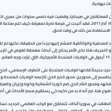
ات جهادية.
من المعتقلين في صيدنايا، وقضيت فيه خمس سنوات من عمري انت
الثورة السورية في 18 آذار 2011، فقد أتيحت لي فرصة نادرة لمعرفة كيف تتم 
الاستفادة من ذلك في وقت لاحق.
د الصحفية والوثائقية المشار إليها جزءاً من الحقيقة، لكنها لم تق
 أو التحريف هنا، لكن الأمر يحتاج إلى أبحاث معمقة تغوص في تاري
م.
حربٌ جديدةٌ قادتها الولايات المتحدة على التطرف الإسلامي، الذي 
م ينقسم إلى محورين: محور الخير الذي تتزعمه الولايات المتحدة و
لكها، ومحور الشر الذي ضم كوريا الشمالية وكوبا وإيران والعراق
ع هنا، غير أنه لا بد من ذكره كي يستقيم مسار الأحداث في أذها
نطلقت في سوريا آنذاك، تتماشى مع الركب العالمي الجديد، لسان
من الإرهاب في الماضي، وتعاني منه اليوم، وإن ما جرى في الولا