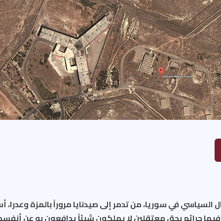
قال السياسي في سوريا، من تدمر إلى صيدنايا مروراً بالمزة وعدرا، أ
 فيها جرائم بحق معتقلين لا يملكون شيئاً يدافعون به عن أنفس