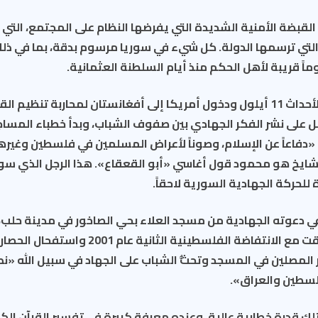
 القبضة الأمنية الشديدة التي يفرضها النظام على المجتمع، التي لا 
 التي ترسمها الدولة. كل شيء في سوريا مرسوم بدقة، بما في 
وماً قريبة لأهل الحكم منذ أيام السلطنة العثمانية.
خلال الفترة اللاحقة لأحداث 11 أيلول ودخول أمريكا إلى أفغانستان لمحاربة تن
 على نشر الفكر الجهادي بين صفوف الشباب، وبدأ خطباء المساجد
«دفاعاً عن الإسلام، وصوناً لأعراض المسلمين في فلسطين وغيرها 
شايخ هو محمود قول أغاسي «أبو القعقاع». هذا الرجل الذي سو
للحركة الجهادية السورية لاحقاً.
في دعوته الجهادية من مسجد العلاء بحي الصاخور في مدينة حلب،
الحماسية، التي ترافقت مع الانتفاضة الفلسطينية الث
المصلين في المسجد وتحثُّ الشباب على الجهاد في سبيل الله «نصر
سطين والعراق».
لك قدرة خطابية عالية، وعنده معرفة كبيرة في تفسير القرآن الك