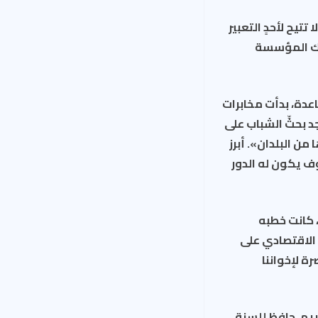
تتيح لأحدٍ التعبير
ذلك المؤسسة
ظيم القاعدة، بدأت مخابرات
 بحثِّ الشباب على
من البلدان». أبرز
ف يكون له الدور
 كانت خطبه
انية عام 2001 واستفحال الحصار الاقتصادي على
ة لإخواننا
ريم، حافظ للسنة