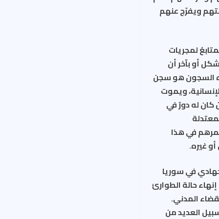
تهم ويفرّج عنهم
تابعُ لمجريات
كل أو بآخر أن
هذه السجون هو سجن
لإنسانية، ويموت
كان له دورٌ في
لمعتدلة
عمرهم في هذا
أو غيره.
جهادي في سوريا
نهاء حالة الطوارئ
لقضاء المدني.
الذي تم بموجبه إخلاء سبيل العديد من