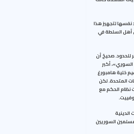
 نفسها لتجهيز هذا
ق أهل السلطة في
 للحدود. صحيحٌ أن
السوري»، أكبر
يم خلية هامبورغ
منفذَي هجمات 11 أيلول في الولايات المتحدة. لكن
ت نظام الحكم مع
وفييت.
 الدينية
لمسلمين السوريين