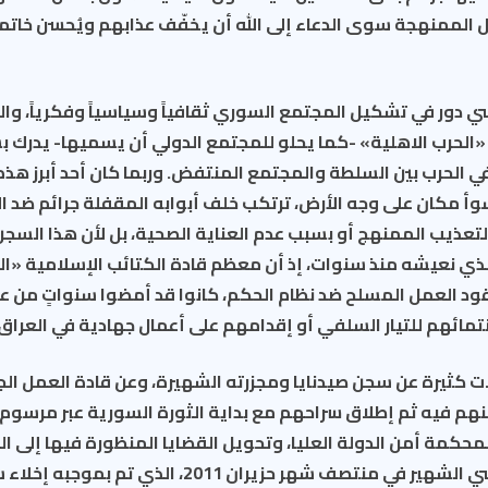
ل الممنهجة سوى الدعاء إلى الله أن يخفّف عذابهم ويُحسن خاتم
ي دور في تشكيل المجتمع السوري ثقافياً وسياسياً وفكرياً، والم
 «الحرب الاهلية» -كما يحلو للمجتمع الدولي أن يسميها- يدرك بش
 في الحرب بين السلطة والمجتمع المنتفض. وربما كان أحد أبرز 
سوأ مكان على وجه الأرض، ترتكب خلف أبوابه المقفلة جرائم ضد ا
التعذيب الممنهج أو بسبب عدم العناية الصحية، بل لأن هذا السجن 
لذي نعيشه منذ سنوات، إذ أن معظم قادة الكتائب الإسلامية «ا
قود العمل المسلح ضد نظام الحكم، كانوا قد أمضوا سنواتٍ من 
تمائهم للتيار السلفي أو إقدامهم على أعمال جهادية في العراق 
ات كثيرة عن سجن صيدنايا ومجزرته الشهيرة، وعن قادة العمل ال
هم فيه ثم إطلاق سراحهم مع بداية الثورة السورية عبر مرسوم إ
محكمة أمن الدولة العليا، وتحويل القضايا المنظورة فيها إلى ا
وإطلاق العفو الرئاسي الشهير في منتصف شهر حزيران 2011، 