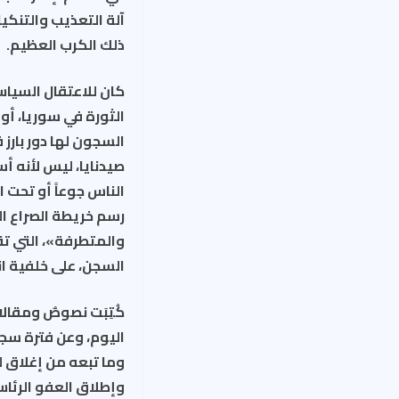
آلة التعذيب والتنكي
ذلك الكرب العظيم.
كان للاعتقال السياس
الثورة في سوريا، أو
السجون لها دور بارز
صيدنايا، ليس لأنه أ
الناس جوعاً أو تحت 
رسم خريطة الصراع ا
والمتطرفة»، التي ت
السجن، على خلفية ان
كُتِبَت نصوصٌ ومقال
اليوم، وعن فترة سجن
وما تبعه من إغلاق ل