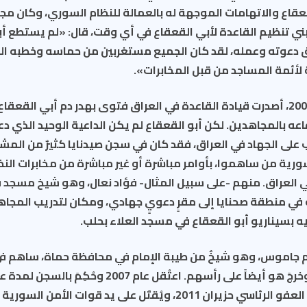
قاع والاتهامات الموجهة له بالعمالة للنظام السوري، وكان مج
ني تنظيم القاعدة لأبي القعقاع في أي وقت، قال: «لم يستطع أبو
 دعوته وعمله، لقد كان الجميع مستغربين من حماسه وخطبه النارية
لأئمة المساجد من قبل المخابرات».
بعد مدة، في العام 2004، أصدرت قيادة القاعدة في العراق فتوى بهدر دم أبي ال
عه بالمجاهدين. لكن أبو القعقاع لم يكن الداعية الوحيد الذي دع
على الجهاد في العراق، فقد كان في سجن صيدنايا كثيرٌ من المش
رية من ساهموا، بأوامر مباشرة أو غير مباشرة من مخابرات النظ
في العراق. منهم -على سبيل المثال- فؤاد نعال، وهو شيخ مسجد
 في منطقة صحنايا إلى مقرٍ دعويٍ جهادي، ومكان لتدريب المجا
ه بسيناريو أبو القعقاع في مسجد العلاء بحلب.
ليم جاموس، وهو شيخٌ من طيبة الإمام في محافظة حماة، ساهم في
الشباب إلى العراق، وخرجَ هو أيضاً على رأسهم. اعتُقل عام 
إخلاء سبيله بموجب العفو الرئاسي حزيران 2011، ويُقتَل على يد قوات الأم