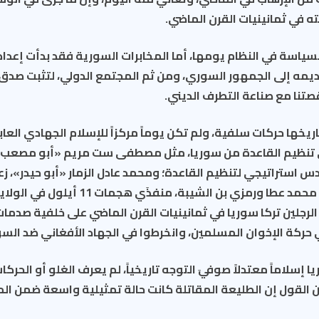
ته في ثمانينيات القرن الماضي.
سياسة في النظام يومها، أما المخابرات السورية فقد بدأت إعداد
يمه إلى الجمهور السوري، ومن ثم المجتمع الدولي، لتثبت صد
قصتنا مع صناعة التطرف الديني.
ريخها حركات سلفية، ولم تكن يوماً مركزاً للإسلام الجهادي العابر
في تنظيم القاعدة من سوريا، مثل مصطفى ست مريم «أبو مصعب 
استراتيجي لتنظيم القاعدة؛ ومحمد عادل الزمار «أبو حيدر»، زع
المسؤولة عن تجنيد محمد عطا ورمزي بن الشيبة، 
الرجلين تركا سوريا في ثمانينيات القرن الماضي على خلفية صدما
 حركة الإخوان المسلمين، وانخرطوا في الجهاد الأفغاني ضد الس
 إسلاماً معتدلاً صوفيَ التوجه تاريخياً، لم يعرف الغلو أو الحركات
كن القول إن الطليعة المقاتلة كانت حالة تمثيلية واسعة ضمن ا