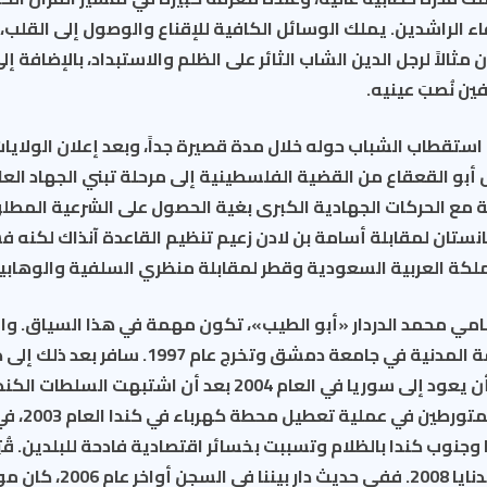
اء الراشدين. يملك الوسائل الكافية للإقناع والوصول إلى القلب،
ثالاً لرجل الدين الشاب الثائر على الظلم والاستبداد، بالإضافة إل
ن نُصبَ عينيه.
استقطاب الشباب حوله خلال مدة قصيرة جداً، وبعد إعلان الولايا
 أبو القعقاع من القضية الفلسطينية إلى مرحلة تبني الجهاد ال
 مع الحركات الجهادية الكبرى بغية الحصول على الشرعية المطلو
نستان لمقابلة أسامة بن لادن زعيم تنظيم القاعدة آنذاك لكنه
ملكة العربية السعودية وقطر لمقابلة منظري السلفية والوهابي
امي محمد الدردار «أبو الطيب»، تكون مهمة في هذا السياق. وال
سوري، درس الهندسة المدنية في جامعة دمشق وتخرج عام
مدة من الزمن، قبل أن يعود إلى سوريا في العام 2004 بعد أن اش
القاعدة، وبأنه أ
جنوب كندا بالظلام وتسببت بخسائر اقتصادية فادحة للبلدين. قُتِ
خلال أحداث سجن صيدنايا 2008. فف