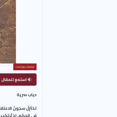
مراجعات ودراسات
استمع للمقال
دياب سرية
تختَزِلُ سجونُ الاعت
في الحكم، إذ تُرتكب