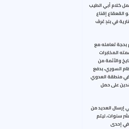
مل كلام أبي الطيب
 القعقاع إقناع
 في بلدٍ عُرِفَ
قعقاع بحجة تعامله مع
مته المخابرات
ايخ والأئمة من
ام السوري، بدفع
 في منطقة العدوي
هدين على حمل
 إرسال العديد من
2007 وحُكِمَ بالسجن لمدة عشر سنوات، ليتم
ن السورية في إحدى