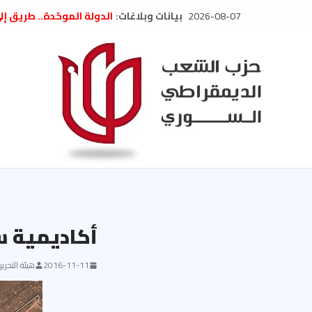
Ski
2026-08-07
بيانات وبلاغات:
الدولة الموحّدة.. طريق إ
t
” تصريح صحفيّ “: تضامن م
تعزية بوفاة المناضل حسن
conten
العام السابق لحزب الاتحاد
الديمقراطي
بلاغ صادر عن اجتماع اللجن
2026
الحرب الأمريكية الإسرائيل
في إيران .. بيان من حزب 
السوري
أكاديمية س
2016-11-11
هيئة التحرير